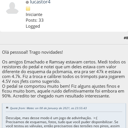
lucastor4
Iniciante
Posts: 33
Logged
#8
13 de January de 2021, as 03:37:24
Olá pesssoal! Trago novidades!
Os amigos Emachado e Ramsay estavam certos. Medi todos os
resistores do pedal e notei que um deles estava com valor
diferente do esquema da pcbmania, era pra ser 47k e estava
com 4.7k. Fiz a troca e calibrei todos os trimpots para jogarem
4.5V nos jfets como sugerido.
O pedal se comportou muito bem! Fiz alguns ajustes finos e
ficou muito bom, aquele ruido definitivamente foi embora em
90%. Acredito ter chegado num resultado interessante.
Quote from: Matec on 08 de January de 2021, as 23:55:43
Desculpe, mas desse modo é um jogo de adivinhação. >:(
Precisamos de esquemas, fotos, tudo que você puder disponibilizar. Se
você testou as válvulas, então precisamos das tensões nos pinos, assim