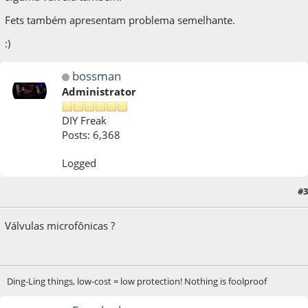
Fets também apresentam problema semelhante.
:)
bossman
Administrator
DIY Freak
Posts: 6,368
Logged
#3
08 de January de 2021, as 03:40:14
Válvulas microfônicas ?
Ding-Ling things, low-cost = low protection! Nothing is foolproof