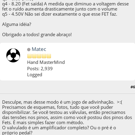
q4 - 8.20 (Fet saída) A medida que diminuo a voltagem desse
fet o ruído aumenta drasticamente junto com o volume
q5 - 4.50V Não sei dizer exatamente o que esse FET faz.
Alguma idéia?
Obrigado a todos! grande abraço!
Matec
Hand MasterMind
Posts: 2,939
Logged
08 de January de 2021, as 23:55:43
Last Edit
: 08 de January de 2021, as 23:58:31 by
#6
Matec
Desculpe, mas desse modo é um jogo de adivinhação. >:(
Precisamos de esquemas, fotos, tudo que você puder
disponibilizar. Se você testou as válvulas, então precisamos
das tensões nos pinos, assim como você postou dos pinos dos
Fets. É mais simples fazer com método.
O valvulado é um amplificador completo? Ou o pré é o
próprio pedal?