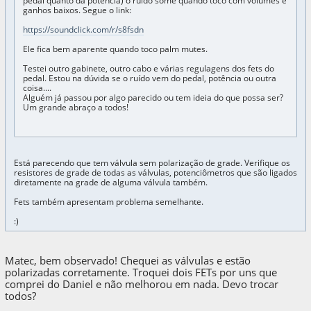
pedal quanto da potencia) o ruído some quando toco com volumes e
ganhos baixos. Segue o link:
https://soundclick.com/r/s8fsdn
Ele fica bem aparente quando toco palm mutes.
Testei outro gabinete, outro cabo e várias regulagens dos fets do
pedal. Estou na dúvida se o ruído vem do pedal, potência ou outra
coisa....
Alguém já passou por algo parecido ou tem ideia do que possa ser?
Um grande abraço a todos!
Está parecendo que tem válvula sem polarização de grade. Verifique os
resistores de grade de todas as válvulas, potenciômetros que são ligados
diretamente na grade de alguma válvula também.
Fets também apresentam problema semelhante.
:)
Matec, bem observado! Chequei as válvulas e estão
polarizadas corretamente. Troquei dois FETs por uns que
comprei do Daniel e não melhorou em nada. Devo trocar
todos?