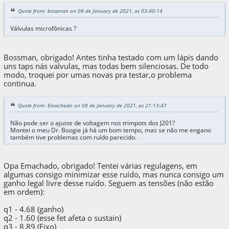
Quote from: bossman on 08 de January de 2021, as 03:40:14
Válvulas microfônicas ?
Bossman, obrigado! Antes tinha testado com um lápis dando
uns taps nás valvulas, mas todas bem silenciosas. De todo
modo, troquei por umas novas pra testar,o problema
continua.
Quote from: Emachado on 08 de January de 2021, as 21:13:47
Não pode ser o ajuste de voltagem nos trimpots dos J201?
Montei o meu Dr. Boogie já há um bom tempo, mas se não me engano
também tive problemas com ruído parecido.
Opa Emachado, obrigado! Tentei várias regulagens, em
algumas consigo minimizar esse ruído, mas nunca consigo um
ganho legal livre desse ruído. Seguem as tensões (não estão
em ordem):
q1 - 4.68 (ganho)
q2 - 1.60 (esse fet afeta o sustain)
q3 - 8.89 (Fixo)