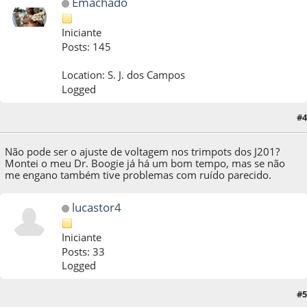
Emachado
Iniciante
Posts: 145
Location: S. J. dos Campos
Logged
#4
08 de January de 2021, as 21:13:47
Não pode ser o ajuste de voltagem nos trimpots dos J201?
Montei o meu Dr. Boogie já há um bom tempo, mas se não
me engano também tive problemas com ruído parecido.
lucastor4
Iniciante
Posts: 33
Logged
#5
08 de January de 2021, as 23:40:12