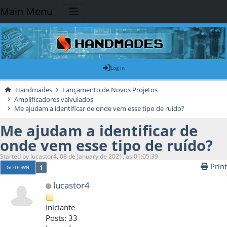
Main Menu
Log in
Handmades
Lançamento de Novos Projetos
Amplificadores valvulados
Me ajudam a identificar de onde vem esse tipo de ruído?
Me ajudam a identificar de
onde vem esse tipo de ruído?
Started by lucastor4, 08 de January de 2021, as 01:05:39
Print
1
GO DOWN
lucastor4
Iniciante
Posts: 33