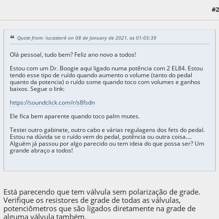
08 de January de 2021, as 03:24:29
Last Edit
: 08 de January de 2021, as 03:26:38 by
#2
Matec
Quote from: lucastor4 on 08 de January de 2021, as 01:05:39
Olá pessoal, tudo bem? Feliz ano novo a todos!
Estou com um Dr. Boogie aqui ligado numa potência com 2 EL84. Estou
tendo esse tipo de ruído quando aumento o volume (tanto do pedal
quanto da potencia) o ruído some quando toco com volumes e ganhos
baixos. Segue o link:
https://soundclick.com/r/s8fsdn
Ele fica bem aparente quando toco palm mutes.
Testei outro gabinete, outro cabo e várias regulagens dos fets do pedal.
Estou na dúvida se o ruído vem do pedal, potência ou outra coisa....
Alguém já passou por algo parecido ou tem ideia do que possa ser? Um
grande abraço a todos!
Está parecendo que tem válvula sem polarização de grade.
Verifique os resistores de grade de todas as válvulas,
potenciômetros que são ligados diretamente na grade de
alguma válvula também.