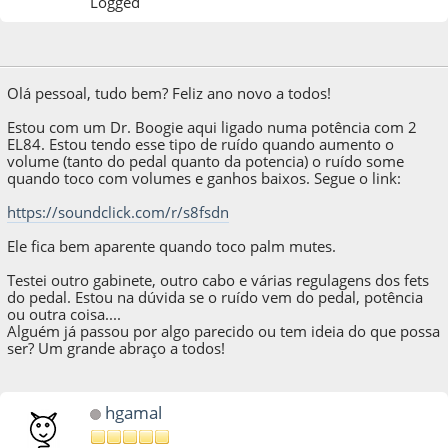
Logged
08 de January de 2021, as 01:05:39
Olá pessoal, tudo bem? Feliz ano novo a todos!
Estou com um Dr. Boogie aqui ligado numa potência com 2
EL84. Estou tendo esse tipo de ruído quando aumento o
volume (tanto do pedal quanto da potencia) o ruído some
quando toco com volumes e ganhos baixos. Segue o link:
https://soundclick.com/r/s8fsdn
Ele fica bem aparente quando toco palm mutes.
Testei outro gabinete, outro cabo e várias regulagens dos fets
do pedal. Estou na dúvida se o ruído vem do pedal, potência
ou outra coisa....
Alguém já passou por algo parecido ou tem ideia do que possa
ser? Um grande abraço a todos!
hgamal