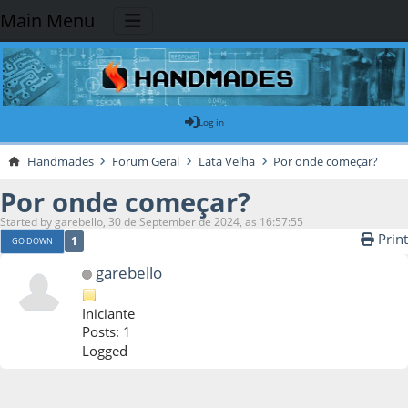
Main Menu
Log in
Handmades
Forum Geral
Lata Velha
Por onde começar?
Por onde começar?
Started by garebello, 30 de September de 2024, as 16:57:55
Print
1
GO DOWN
garebello
Iniciante
Posts: 1
Logged
30 de September de 2024, as 16:57:55
Last Edit
: 23 de October de 2024, as
18:21:57 by xformer