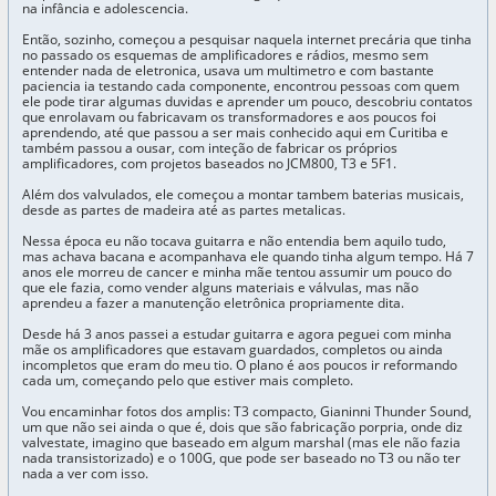
na infância e adolescencia.
Então, sozinho, começou a pesquisar naquela internet precária que tinha
no passado os esquemas de amplificadores e rádios, mesmo sem
entender nada de eletronica, usava um multimetro e com bastante
paciencia ia testando cada componente, encontrou pessoas com quem
ele pode tirar algumas duvidas e aprender um pouco, descobriu contatos
que enrolavam ou fabricavam os transformadores e aos poucos foi
aprendendo, até que passou a ser mais conhecido aqui em Curitiba e
também passou a ousar, com inteção de fabricar os próprios
amplificadores, com projetos baseados no JCM800, T3 e 5F1.
Além dos valvulados, ele começou a montar tambem baterias musicais,
desde as partes de madeira até as partes metalicas.
Nessa época eu não tocava guitarra e não entendia bem aquilo tudo,
mas achava bacana e acompanhava ele quando tinha algum tempo. Há 7
anos ele morreu de cancer e minha mãe tentou assumir um pouco do
que ele fazia, como vender alguns materiais e válvulas, mas não
aprendeu a fazer a manutenção eletrônica propriamente dita.
Desde há 3 anos passei a estudar guitarra e agora peguei com minha
mãe os amplificadores que estavam guardados, completos ou ainda
incompletos que eram do meu tio. O plano é aos poucos ir reformando
cada um, começando pelo que estiver mais completo.
Vou encaminhar fotos dos amplis: T3 compacto, Gianinni Thunder Sound,
um que não sei ainda o que é, dois que são fabricação porpria, onde diz
valvestate, imagino que baseado em algum marshal (mas ele não fazia
nada transistorizado) e o 100G, que pode ser baseado no T3 ou não ter
nada a ver com isso.