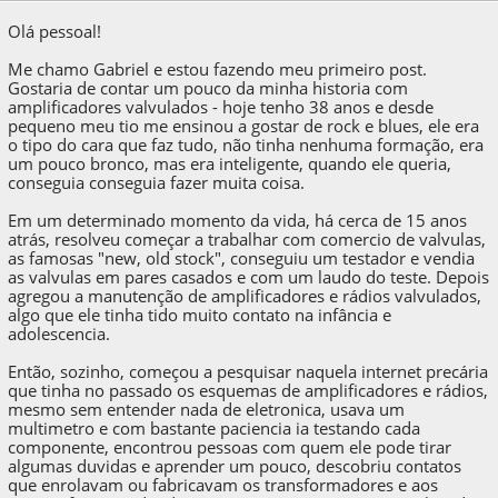
Olá pessoal!
Me chamo Gabriel e estou fazendo meu primeiro post.
Gostaria de contar um pouco da minha historia com
amplificadores valvulados - hoje tenho 38 anos e desde
pequeno meu tio me ensinou a gostar de rock e blues, ele era
o tipo do cara que faz tudo, não tinha nenhuma formação, era
um pouco bronco, mas era inteligente, quando ele queria,
conseguia conseguia fazer muita coisa.
Em um determinado momento da vida, há cerca de 15 anos
atrás, resolveu começar a trabalhar com comercio de valvulas,
as famosas "new, old stock", conseguiu um testador e vendia
as valvulas em pares casados e com um laudo do teste. Depois
agregou a manutenção de amplificadores e rádios valvulados,
algo que ele tinha tido muito contato na infância e
adolescencia.
Então, sozinho, começou a pesquisar naquela internet precária
que tinha no passado os esquemas de amplificadores e rádios,
mesmo sem entender nada de eletronica, usava um
multimetro e com bastante paciencia ia testando cada
componente, encontrou pessoas com quem ele pode tirar
algumas duvidas e aprender um pouco, descobriu contatos
que enrolavam ou fabricavam os transformadores e aos