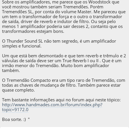
Sobre os amplificadores, me parece que os Woodstock que
você mostrou também seriam Tremendões. Porém
Tremendões SL, por conta do volume Master. Me pareceu que
um tem o transformador de força e o outro o transformador
de saída, driver de reverb e indutor de filtro. Ou seja pelo
menos 1 amplificador poderia sair desses 2, contanto que os
transformadores estejam bons.
O Thunder Sound SL não tem segredo, é um amplificador
simples e funcional.
Um que está bem desmontado e que tem reverb e trêmulo e 2
válvulas de saída deve ser um True Reverb I ou II . Que é um
irmão menor do Tremendão. Muito bom amplificador
também.
O Tremendão Compacto era um tipo raro de Tremendão, com
todas as chaves de mudança de filtro. Também parece estar
quase completo.
Tem bastante informações aqui no forum aqui neste tópico:
http://www.handmades.com.br/forum/index.php?
topic=9172.0
Boa sorte. :) "