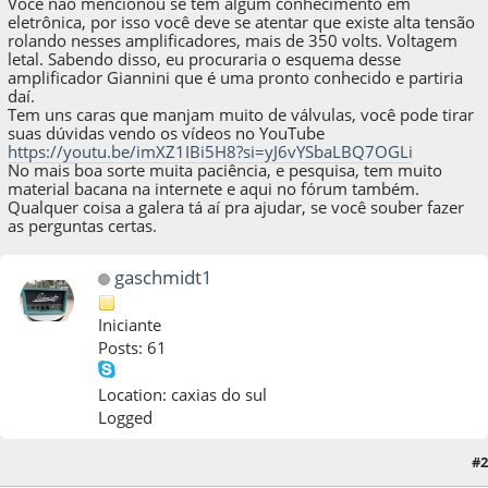
Você não mencionou se tem algum conhecimento em
eletrônica, por isso você deve se atentar que existe alta tensão
rolando nesses amplificadores, mais de 350 volts. Voltagem
letal. Sabendo disso, eu procuraria o esquema desse
amplificador Giannini que é uma pronto conhecido e partiria
daí.
Tem uns caras que manjam muito de válvulas, você pode tirar
suas dúvidas vendo os vídeos no YouTube
https://youtu.be/imXZ1IBi5H8?si=yJ6vYSbaLBQ7OGLi
No mais boa sorte muita paciência, e pesquisa, tem muito
material bacana na internete e aqui no fórum também.
Qualquer coisa a galera tá aí pra ajudar, se você souber fazer
as perguntas certas.
gaschmidt1
Iniciante
Posts: 61
Location: caxias do sul
Logged
#2
23 de October de 2024, as 07:56:38