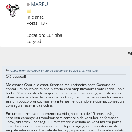
MARFU
Iniciante
Posts: 137
Location: Curitiba
Logged
#4
08 de July de 2026, as 12:01:53
Quote from: garebello on 30 de September de 2024, as 16:57:55
Olá pessoal!
Me chamo Gabriel e estou fazendo meu primeiro post. Gostaria de
contar um pouco da minha historia com amplificadores valvulados - hoje
tenho 38 anos e desde pequeno meu tio me ensinou a gostar de rock e
blues, ele era o tipo do cara que faz tudo, não tinha nenhuma formação,
era um pouco bronco, mas era inteligente, quando ele queria, conseguia
conseguia fazer muita coisa.
Em um determinado momento da vida, há cerca de 15 anos atrás,
resolveu começar a trabalhar com comercio de valvulas, as famosas
"new, old stock", conseguiu um testador e vendia as valvulas em pares
casados e com um laudo do teste. Depois agregou a manutenção de
amplificadores e rádios valvulados, algo que ele tinha tido muito contato