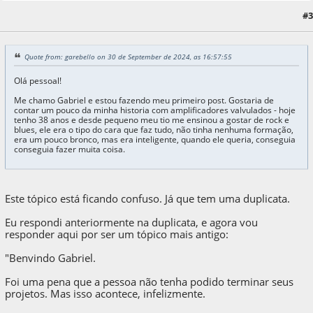
#3
23 de October de 2024, as 13:35:38
Quote from: garebello on 30 de September de 2024, as 16:57:55
Olá pessoal!
Me chamo Gabriel e estou fazendo meu primeiro post. Gostaria de
contar um pouco da minha historia com amplificadores valvulados - hoje
tenho 38 anos e desde pequeno meu tio me ensinou a gostar de rock e
blues, ele era o tipo do cara que faz tudo, não tinha nenhuma formação,
era um pouco bronco, mas era inteligente, quando ele queria, conseguia
conseguia fazer muita coisa.
Este tópico está ficando confuso. Já que tem uma duplicata.
Eu respondi anteriormente na duplicata, e agora vou
responder aqui por ser um tópico mais antigo:
"Benvindo Gabriel.
Foi uma pena que a pessoa não tenha podido terminar seus
projetos. Mas isso acontece, infelizmente.