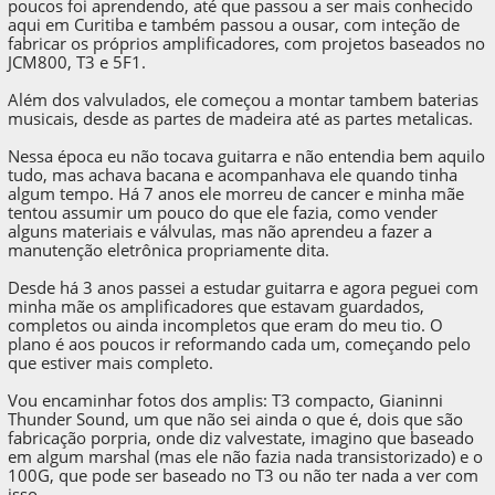
poucos foi aprendendo, até que passou a ser mais conhecido
aqui em Curitiba e também passou a ousar, com inteção de
fabricar os próprios amplificadores, com projetos baseados no
JCM800, T3 e 5F1.
Além dos valvulados, ele começou a montar tambem baterias
musicais, desde as partes de madeira até as partes metalicas.
Nessa época eu não tocava guitarra e não entendia bem aquilo
tudo, mas achava bacana e acompanhava ele quando tinha
algum tempo. Há 7 anos ele morreu de cancer e minha mãe
tentou assumir um pouco do que ele fazia, como vender
alguns materiais e válvulas, mas não aprendeu a fazer a
manutenção eletrônica propriamente dita.
Desde há 3 anos passei a estudar guitarra e agora peguei com
minha mãe os amplificadores que estavam guardados,
completos ou ainda incompletos que eram do meu tio. O
plano é aos poucos ir reformando cada um, começando pelo
que estiver mais completo.
Vou encaminhar fotos dos amplis: T3 compacto, Gianinni
Thunder Sound, um que não sei ainda o que é, dois que são
fabricação porpria, onde diz valvestate, imagino que baseado
em algum marshal (mas ele não fazia nada transistorizado) e o
100G, que pode ser baseado no T3 ou não ter nada a ver com
isso.