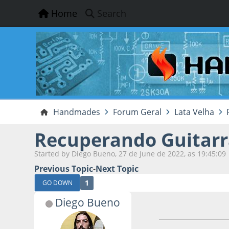
Home
Search
Handmades
Forum Geral
Lata Velha
Recuperando Guitarra
Started by Diego Bueno, 27 de June de 2022, as 19:45:09
Previous Topic
-
Next Topic
1
GO DOWN
Diego Bueno
27 de June de 2022