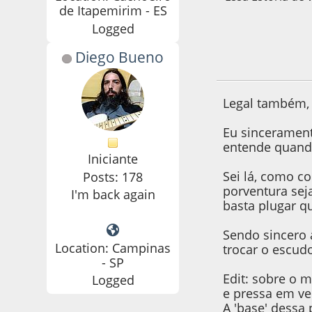
de Itapemirim - ES
Logged
Diego Bueno
27 de June de 2022
Legal também,
Eu sincerament
entende quand
Iniciante
Sei lá, como c
Posts: 178
porventura sej
I'm back again
basta plugar qu
Sendo sincero 
Location: Campinas
trocar o escudo
- SP
Edit: sobre o 
Logged
e pressa em ve
A 'base' dessa