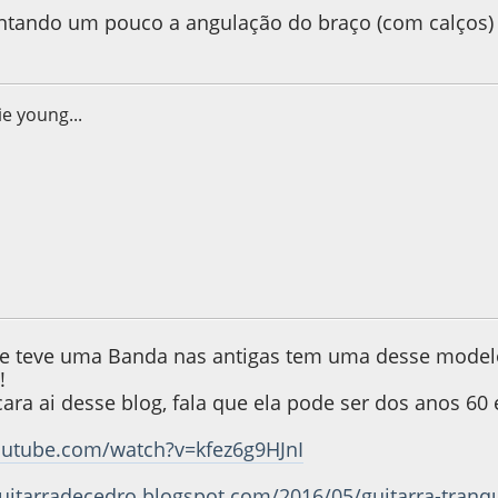
ntando um pouco a angulação do braço (com calços)
ie young...
, as 11:04:05
Last Edit
: 29 de June de 2022, as 11:05:24 by tarsili
e teve uma Banda nas antigas tem uma desse modelo
!
ara ai desse blog, fala que ela pode ser dos anos 60
outube.com/watch?v=kfez6g9HJnI
uitarradecedro.blogspot.com/2016/05/guitarra-tranqu