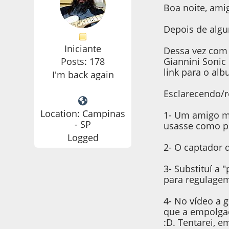
Boa noite, ami
Depois de algu
Iniciante
Dessa vez com 
Giannini Sonic
Posts: 178
link para o al
I'm back again
Esclarecendo/r
Location: Campinas
1- Um amigo me
- SP
usasse como pe
Logged
2- O captador 
3- Substituí a 
para regulagem
4- No vídeo a 
que a empolgaç
:D. Tentarei, 