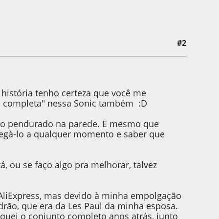
#2
 Bueno
 história tenho certeza que você me
o completa" nessa Sonic também :D
 não pendurado na parede. E mesmo que
 pegà-lo a qualquer momento e saber que
 ou se faço algo pra melhorar, talvez
o AliExpress, mas devido à minha empolgação
drão, que era da Les Paul da minha esposa.
oquei o conjunto completo anos atrás, junto