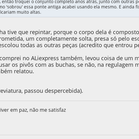
, então troquei o conjunto completo anos atrás, junto com outras p
omo 'sobrou' essa ponte antiga acabei usando ela mesmo. E ainda fix
ficariam muito altas.
inha tive que repintar, porque o corpo dela é compos
metida, um completamente solta, presa só pelo escud
escolou todas as outras peças (acredito que entrou pe
 comprei no ALiexpress também, levou coisa de um mê
usar os pivôs com as buchas, se não, na regulagem mí
bém relatou.
reviatura, passou despercebida).
viver em paz, não me satisfaz
, as 14:22:18