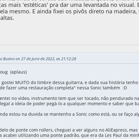
as mais 'estéticas' pra dar uma levantada no visual. 
ela mesmo. E ainda fixei os pivôs direto na madeira,
altas.
, as 13:21:17
Last Edit
: 28 de June de 2022, as 20:59:53 by Doug
o Bueno on 27 de June de 2022, as 21:12:28
oug (aplaus)
 gostei MUITO do timbre dessa guitarra, e dada sua história tenh
 de fazer uma restauração completa" nessa Sonic também :D
mentei no vídeo, instrumento tem que ser tocado, não pendurado 
legal a ideia de poder pegà-lo a qualquer momento e saber que ba
nda estou na duvida se mantenho a Sonic como está, ou se faço algo
delo de ponte com rollers, cheguei a ver alguns no AliExpress, m
 acabei utilizando uma ponte padrão, que era da Les Paul da minh