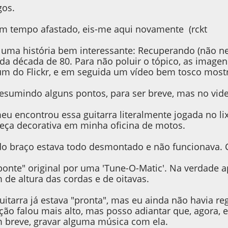
gos.
m tempo afastado, eis-me aqui novamente (rckt
uma história bem interessante: Recuperando (não n
 da década de 80. Para não poluir o tópico, as imag
bum do Flickr, e em seguida um vídeo bem tosco mostr
esumindo alguns pontos, para ser breve, mas no vide
u encontrou essa guitarra literalmente jogada no li
ça decorativa em minha oficina de motos.
do braço estava todo desmontado e não funcionava. 
"ponte" original por uma 'Tune-O-Matic'. Na verdade a
 de altura das cordas e de oitavas.
guitarra já estava "pronta", mas eu ainda não havia r
ão falou mais alto, mas posso adiantar que, agora, 
em breve, gravar alguma música com ela.