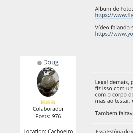
Album de Fotos
https://www.f
Vídeo falando 
https://www.y
Doug
27 de June de 2022
Legal demais, 
fiz isso com u
com o corpo de
mas ao testar, 
Colaborador
Tambem faltava
Posts: 976
Location: Cachoeiro
Essa Estória de 