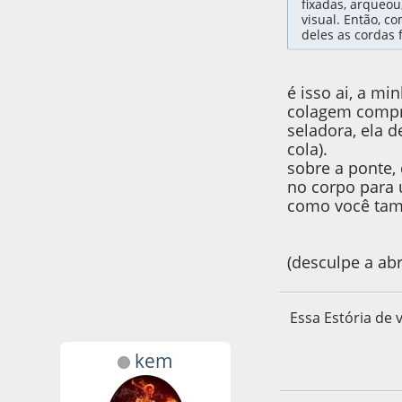
fixadas, arqueou
visual. Então, c
deles as cordas 
é isso ai, a m
colagem compro
seladora, ela d
cola).
sobre a ponte,
no corpo para 
como você tam
(desculpe a ab
Essa Estória de 
kem
28 de June de 2022