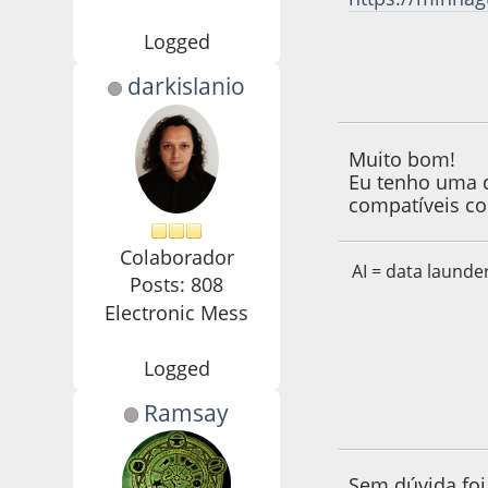
Logged
darkislanio
01 de July de 2022
Muito bom!
Eu tenho uma d
compatíveis co
Colaborador
AI = data launde
Posts: 808
Electronic Mess
Logged
Ramsay
01 de July de 2022
Sem dúvida foi 