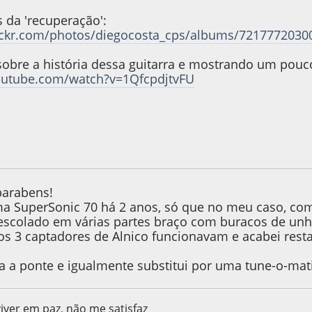
 da 'recuperação':
lickr.com/photos/diegocosta_cps/albums/721777203
sobre a história dessa guitarra e mostrando um pouc
outube.com/watch?v=1QfcpdjtvFU
, as 21:03:06
parabens!
ma SuperSonic 70 há 2 anos, só que no meu caso, comp
scolado em várias partes braço com buracos de unha
os 3 captadores de Alnico funcionavam e acabei restau
 a ponte e igualmente substitui por uma tune-o-mati
viver em paz, não me satisfaz