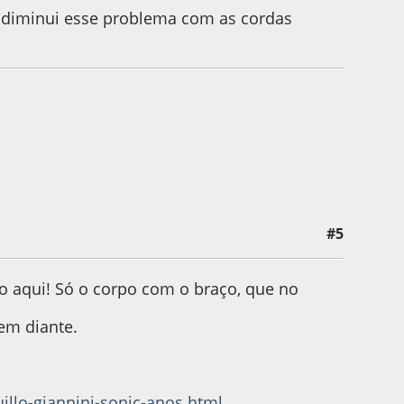
 diminui esse problema com as cordas
#5
oyanko
 aqui! Só o corpo com o braço, que no
 em diante.
illo-giannini-sonic-anos.html