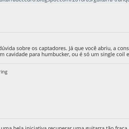
, as 14:30:45
úvida sobre os captadores. Já que você abriu, a con
m cavidade para humbucker, ou é só um single coil 
ring
, as 21:49:47
Last Edit
: 01 de July de 2022, as 21:51:22 by Ramsay
uma bela iniciativa recuperar uma guitarra tão fraca.