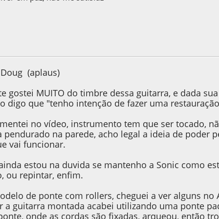
, as 21:12:28
Last Edit
: 27 de June de 2022, as 21:17:33 by Diego
 Doug (aplaus)
e gostei MUITO do timbre dessa guitarra, e dada sua
o digo que "tenho intenção de fazer uma restauraçã
omentei no vídeo, instrumento tem que ser tocado,
a pendurado na parede, acho legal a ideia de poder
e vai funcionar.
ainda estou na duvida se mantenho a Sonic como está,
, ou repintar, enfim.
modelo de ponte com rollers, cheguei a ver alguns n
r a guitarra montada acabei utilizando uma ponte pa
 ponte, onde as cordas são fixadas, arqueou, então tr