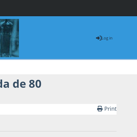
Log in
da de 80
Print