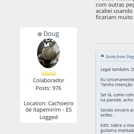
com outras peç
acabei usando 
ficariam muito 
Doug
28 de June de 2022
Quote from: Dieg
Legal também, D
Eu sinceramente
Colaborador
"tenho intenção
Posts: 976
Sei lá, como co
na parede, acho 
Location: Cachoeiro
de Itapemirim - ES
Sendo sincero ai
enfim.
Logged
Edit: sobre o mo
guitarra montada