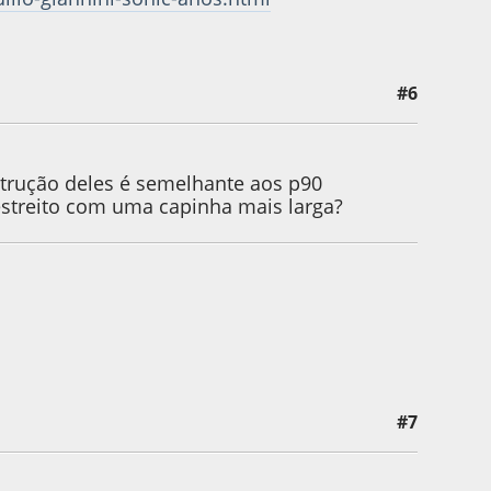
#6
strução deles é semelhante aos p90
estreito com uma capinha mais larga?
#7