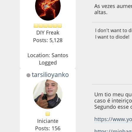
As vezes aume
altas.
I don't want to d
DIY Freak
I want to diode!
Posts: 5,128
Location: Santos
Logged
tarsilioyanko
29 de June de 2022
Um tio meu qu
caso é inteiriço
Segundo esse c
https://www.y
Iniciante
Posts: 156
https://minhag