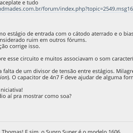
aceplate e tudo
ndmades.com.br/forum/index.php?topic=2549.msg
o estágio de entrada com o cátodo aterrado e o bias 
considerado ruim em outros fórums.
ão corrige isso.
bre esse circuito e muitos associavam o som caracter
 a falta de um divisor de tensão entre estágios. Mil
tion
). O capacitor de 4n7 F deve ajudar de alguma for
niciativa!
io aí pra mostrar como soa?
 2023, as 07:06:01
Last Edit
: 09 de February de 2023, as 07:07:16 
 Thomas! E sim, o Supro Super é o modelo 1606.