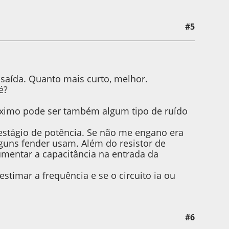
#5
 saída. Quanto mais curto, melhor.
é?
áximo pode ser também algum tipo de ruído
 estágio de potência. Se não me engano era
guns fender usam. Além do resistor de
umentar a capacitância na entrada da
timar a frequência e se o circuito ia ou
#6