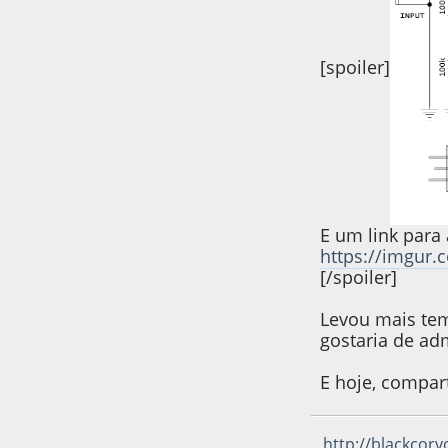
[spoiler]
E um link para
https://imgur
[/spoiler]
Levou mais tem
gostaria de adm
E hoje, compart
http://blackcor