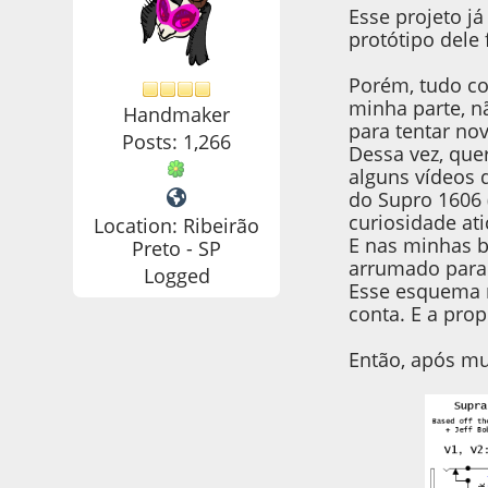
Esse projeto j
protótipo dele
Porém, tudo 
minha parte, n
Handmaker
para tentar no
Posts: 1,266
Dessa vez, que
alguns vídeos
do Supro 1606 
curiosidade at
Location: Ribeirão
E nas minhas b
Preto - SP
arrumado para 
Logged
Esse esquema m
conta. E a prop
Então, após mu