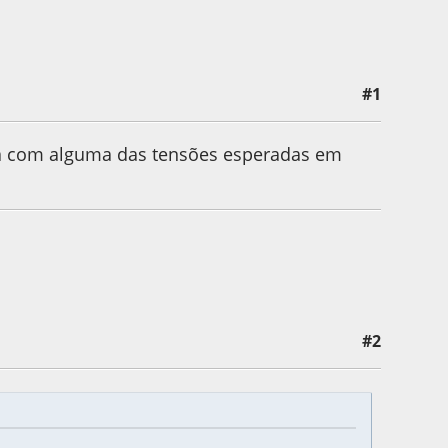
#1
ema com alguma das tensões esperadas em
#2
by blackcorvo