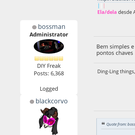
|
|
|
Ela/dela
desde 
bossman
08 de February de
Administrator
Bem simples e 
pontos chaves
DIY Freak
Ding-Ling things
Posts: 6,368
Logged
blackcorvo
08 de February de
Quote from: bos