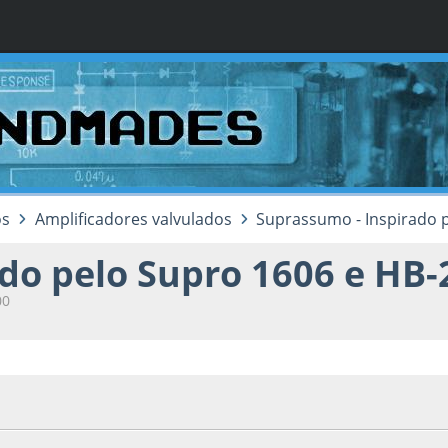
os
Amplificadores valvulados
Suprassumo - Inspirado 
do pelo Supro 1606 e HB-
00
 2023, as 02:50:00
Last Edit
: 08 de February de 2023, as 09:52:12 