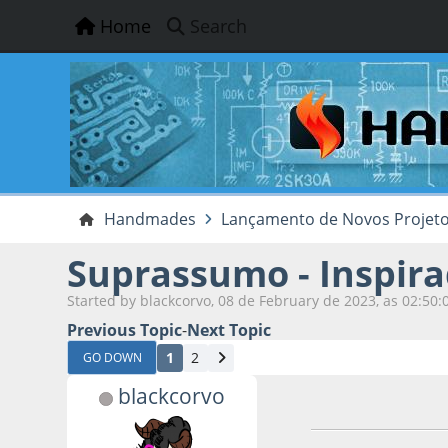
Home
Search
Handmades
Lançamento de Novos Projet
Suprassumo - Inspira
Started by blackcorvo, 08 de February de 2023, as 02:50:
Previous Topic
-
Next Topic
1
2
GO DOWN
blackcorvo
08 de February de