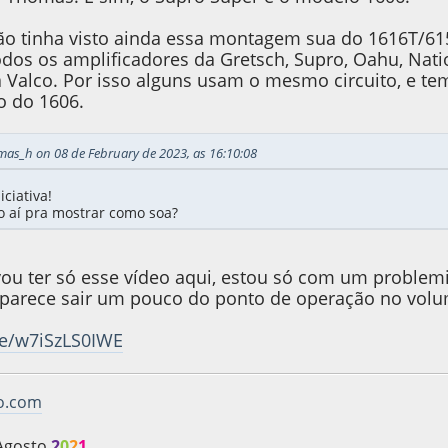
ão tinha visto ainda essa montagem sua do 1616T/6
todos os amplificadores da Gretsch, Supro, Oahu, Nat
a Valco. Por isso alguns usam o mesmo circuito, e t
o do 1606.
mas_h on 08 de February de 2023, as 16:10:08
ciativa!
 aí pra mostrar como soa?
vou ter só esse vídeo aqui, estou só com um probl
 parece sair um pouco do ponto de operação no volu
be/w7iSzLS0IWE
vo.com
Agosto
2
0
2
1