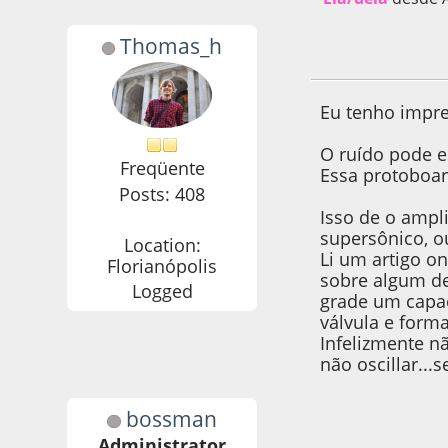
Thomas_h
09 de February de
Eu tenho impre
O ruído pode e
Freqüente
Essa protoboar
Posts: 408
Isso de o ampl
supersônico, o
Location:
Li um artigo o
Florianópolis
sobre algum de
Logged
grade um capac
válvula e forma
Infelizmente n
não oscillar...s
bossman
09 de February de
Administrator