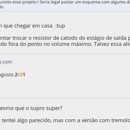
ucinto esse projeto ! Seria legal postar um esquema com alguma 
lo
im que chegar em casa :tup
tar trocar o resistor de catodo do estágio de saída p
o fora do ponto no volume máximo. Talvez essa alter
vo.com
Agosto
2
0
2
1
 2023, as 16:10:08
Last Edit
: 08 de February de 2023, as 16:14:25
mesmo que o supro super?
 tentei algo parecido, mas com a versão com tremolo 