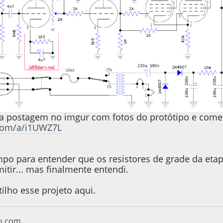
 a postagem no imgur com fotos do protótipo e come
.com/a/i1UWZ7L
po para entender que os resistores de grade da eta
itir... mas finalmente entendi.
ilho esse projeto aqui.
vo.com