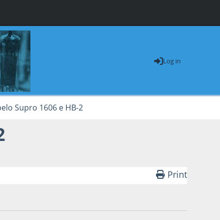
Log in
pelo Supro 1606 e HB-2
2
Print
by blackcorvo