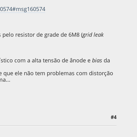
160574#msg160574
pelo resistor de grade de 6M8 (
grid leak
ístico com a alta tensão de ânode e
bias
da
agre que ele não tem problemas com distorção
ma...
#4
by blackcorvo