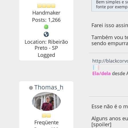
Bem simples e s
fonte por exemp
Handmaker
Posts: 1,266
Farei isso ass
Também vou ten
Location: Ribeirão
sendo empurrad
Preto - SP
Logged
http://blackcor
|
|
|
Ela/dela
desde 
Thomas_h
08 de February de
Esse não é o 
Alguns anos eu
Freqüente
[spoiler]