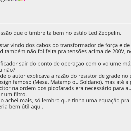
 2023, as 15:07:29
ssão que o timbre ta bem no estilo Led Zeppelin.
star vindo dos cabos do transformador de força e de
d também não foi feita pra tensões acima de 200V, n
ificador sair do ponto de operação com o volume m
u não?
nde o autor explicava a razão do resistor de grade no
sign famoso (Mesa, Matamp ou Soldano), mas até al
itor na ordem dos picofarads era necessário para a
r um filtro.
ão achei mais, só lembro que tinha uma equação pra es
eria bem útil aqui.
 2023, as 18:18:32