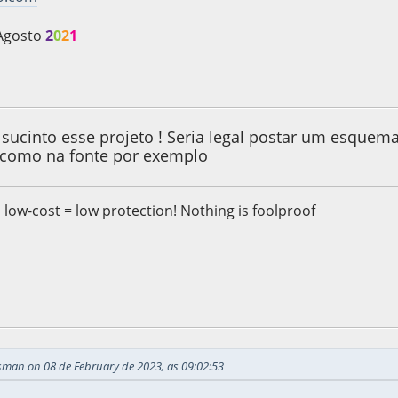
Agosto
2
0
2
1
 2023, as 09:02:53
sucinto esse projeto ! Seria legal postar um esqu
 como na fonte por exemplo
, low-cost = low protection! Nothing is foolproof
 2023, as 09:53:24
Last Edit
: 08 de February de 2023, as 12:14:08 
sman on 08 de February de 2023, as 09:02:53