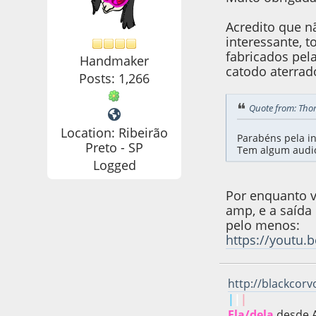
Acredito que n
interessante, 
fabricados pel
Handmaker
catodo aterrad
Posts: 1,266
Quote from: Tho
Location: Ribeirão
Parabéns pela ini
Preto - SP
Tem algum audio
Logged
Por enquanto 
amp, e a saída
pelo menos:
https://youtu.
http://blackcor
|
|
|
Ela/dela
desde 