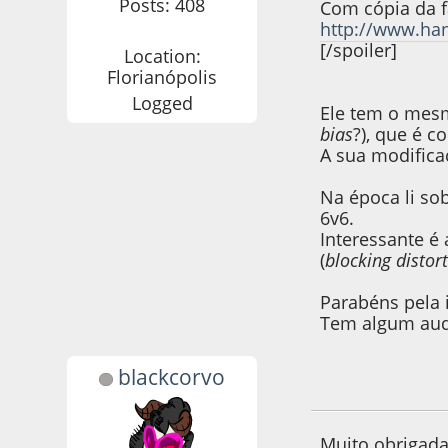
Posts: 408
Com cópia da f
http://www.ha
[/spoiler]
Location:
Florianópolis
Logged
Ele tem o mesm
bias
?), que é 
A sua modificaç
Na época li so
6v6.
Interessante é
(
blocking distor
Parabéns pela i
Tem algum aud
blackcorvo
09 de February de
Muito obrigada