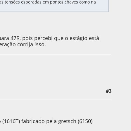
das tensões esperadas em pontos chaves como na
ara 47R, pois percebi que o estágio está
ação corrija isso.
#3
 by Thomas_h
(1616T) fabricado pela gretsch (6150)