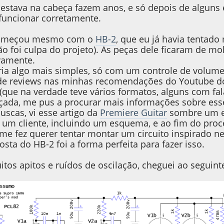
á estava na cabeça fazem anos, e só depois de alguns
 funcionar corretamente.
começou mesmo com o
HB-2
, que eu já havia tentad
ão foi culpa do projeto). As peças dele ficaram de m
vamente.
ria algo mais simples, só com um controle de volume
 de reviews nas minhas recomendações do Youtube d
(que na verdade teve vários formatos, alguns com fal
içada, me pus a procurar mais informações sobre ess
uscas, vi esse artigo da
Premiere Guitar
sombre um e
um cliente, incluindo um esquema, e ao fim do pro
e fez querer tentar montar um circuito inspirado n
osta do HB-2 foi a forma perfeita para fazer isso.
itos apitos e ruídos de oscilação, cheguei ao seguin