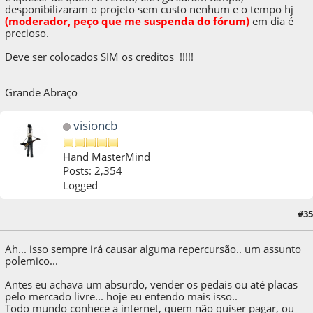
desponibilizaram o projeto sem custo nenhum e o tempo h
j
(moderador, peço que me suspenda do fórum)
em dia é
precioso.
Deve ser colocados SIM os creditos !!!!!
Grande Abraço
visioncb
Hand MasterMind
Posts: 2,354
Logged
#35
08 de July de 2011, as 14:40:46
Last Edit
: 08 de July de 2011, as 16:57:32 by visioncb
Ah... isso sempre irá causar alguma repercursão.. um assunto
polemico...
Antes eu achava um absurdo, vender os pedais ou até placas
pelo mercado livre... hoje eu entendo mais isso..
Todo mundo conhece a internet, quem não quiser pagar, ou