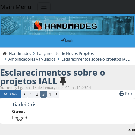
Main Menu
Log in
Handmades
Lançamento de Novos Projetos
Amplificadores valvulados
Esclarecimentos sobre o projetos IALL
Esclarecimentos sobre o
projetos IALL
Started by hgamal, 13 de January de 2011, as 11:09:14
Print
1
2
3
4
GO DOWN
Tiarlei Crist
Guest
Logged
#30
12 de June de 2011, as 02:56:15