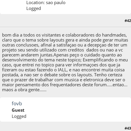
Location: sao paulo
Logged
#42
24 de December de 2011, as 06:50:44
bom dia a todos os visitantes e colaboradores do handmades,
claro que o tema sobre layouts gera e ainda pode gerar muitas
outras conclusoes, afinal a satisfaçao ou a decepçao de ter um
projeto seu sendo utilizado com creditos dados ou nao a vc
parecem andarem juntas.Apenas peço o cuidado quanto ao
desenvolvimento do tema neste topico; Exemplificando o meu
caso, que entrei no topico para ver informaçoes dos que ja
fizeram ou estao fazendo o IALL, e nao encontrei muita coisa
postada, a nao ser o debate sobre os layouts. Tenho certeza
que o prazer de trabalhar com musica e eletronica deve ser o
maior pensamento dos frequentadores deste forum.....entao...
maos a obra gente......
fovb
Guest
Logged
24 de December de 2011, as 08:03:49
Last Edit
: 24 de December de 2011, as
#43
08:08:07 by fovb