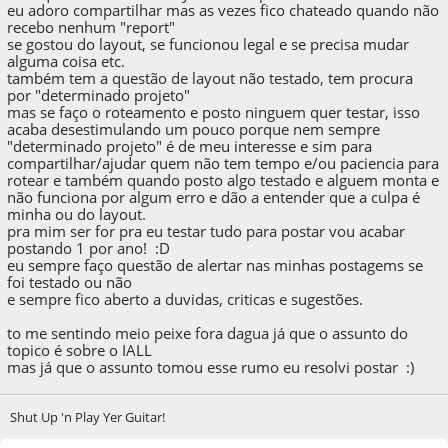
eu adoro compartilhar mas as vezes fico chateado quando não
recebo nenhum "report"
se gostou do layout, se funcionou legal e se precisa mudar
alguma coisa etc.
também tem a questão de layout não testado, tem procura
por "determinado projeto"
mas se faço o roteamento e posto ninguem quer testar, isso
acaba desestimulando um pouco porque nem sempre
"determinado projeto" é de meu interesse e sim para
compartilhar/ajudar quem não tem tempo e/ou paciencia para
rotear e também quando posto algo testado e alguem monta e
não funciona por algum erro e dão a entender que a culpa é
minha ou do layout.
pra mim ser for pra eu testar tudo para postar vou acabar
postando 1 por ano! :D
eu sempre faço questão de alertar nas minhas postagems se
foi testado ou não
e sempre fico aberto a duvidas, criticas e sugestões.
to me sentindo meio peixe fora dagua já que o assunto do
topico é sobre o IALL
mas já que o assunto tomou esse rumo eu resolvi postar :)
Shut Up 'n Play Yer Guitar!