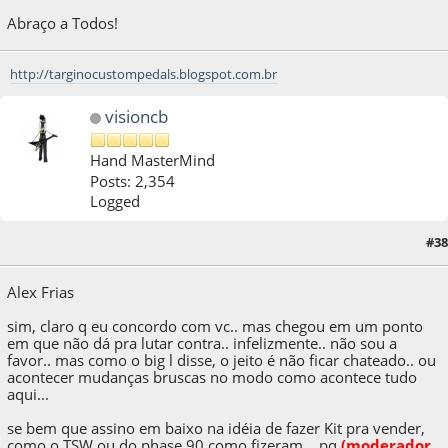
Abraço a Todos!
http://targinocustompedals.blogspot.com.br
visioncb
Hand MasterMind
Posts: 2,354
Logged
#38
11 de September de 2011, as 14:41:11
Alex Frias
sim, claro q eu concordo com vc.. mas chegou em um ponto
em que não dá pra lutar contra.. infelizmente.. não sou a
favor.. mas como o big l disse, o jeito é não ficar chateado.. ou
acontecer mudanças bruscas no modo como acontece tudo
aqui...
se bem que assino em baixo na idéia de fazer Kit pra vender,
como o TSW ou do phase 90 como fizeram... p
q
(moderador,