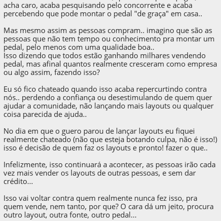
acha caro, acaba pesquisando pelo concorrente e acaba
percebendo que pode montar o pedal "de graça" em casa..
Mas mesmo assim as pessoas compram.. imagino que são as
pessoas que não tem tempo ou conhecimento pra montar um
pedal, pelo menos com uma qualidade boa..
Isso dizendo que todos estão ganhando milhares vendendo
pedal, mas afinal quantos realmente cresceram como empresa
ou algo assim, fazendo isso?
Eu só fico chateado quando isso acaba repercurtindo contra
nós.. perdendo a confiança ou desestimulando de quem quer
ajudar a comunidade, não lançando mais layouts ou qualquer
coisa parecida de ajuda..
No dia em que o guero parou de lançar layouts eu fiquei
realmente chateado (não que esteja botando culpa, não é isso!)
isso é decisão de quem faz os layouts e pronto! fazer o que..
Infelizmente, isso continuará a acontecer, as pessoas irão cada
vez mais vender os layouts de outras pessoas, e sem dar
crédito...
Isso vai voltar contra quem realmente nunca fez isso, pra
quem vende, nem tanto, por que? O cara dá um jeito, procura
outro layout, outra fonte, outro pedal...