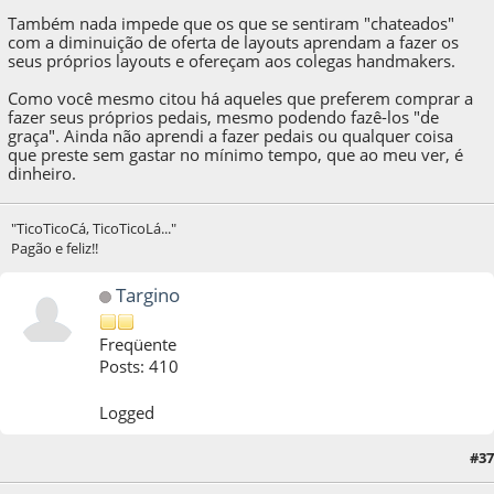
Também nada impede que os que se sentiram "chateados"
com a diminuição de oferta de layouts aprendam a fazer os
seus próprios layouts e ofereçam aos colegas handmakers.
Como você mesmo citou há aqueles que preferem comprar a
fazer seus próprios pedais, mesmo podendo fazê-los "de
graça". Ainda não aprendi a fazer pedais ou qualquer coisa
que preste sem gastar no mínimo tempo, que ao meu ver, é
dinheiro.
"TicoTicoCá, TicoTicoLá..."
Pagão e feliz!!
Targino
Freqüente
Posts: 410
Logged
#37
08 de July de 2011, as 17:36:10
Last Edit
: 08 de July de 2011, as 17:38:12 by Targino