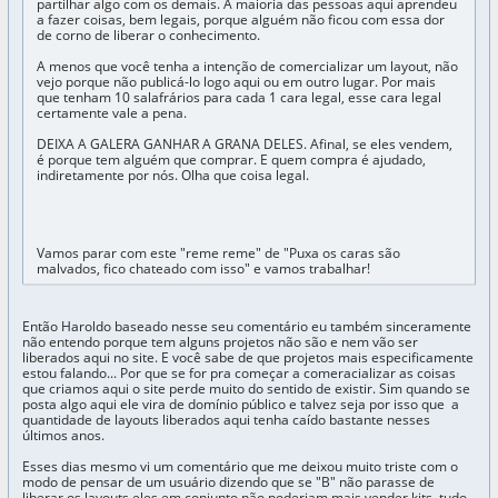
partilhar algo com os demais. A maioria das pessoas aqui aprendeu
a fazer coisas, bem legais, porque alguém não ficou com essa dor
de corno de liberar o conhecimento.
A menos que você tenha a intenção de comercializar um layout, não
vejo porque não publicá-lo logo aqui ou em outro lugar. Por mais
que tenham 10 salafrários para cada 1 cara legal, esse cara legal
certamente vale a pena.
DEIXA A GALERA GANHAR A GRANA DELES. Afinal, se eles vendem,
é porque tem alguém que comprar. E quem compra é ajudado,
indiretamente por nós. Olha que coisa legal.
Vamos parar com este "reme reme" de "Puxa os caras são
malvados, fico chateado com isso" e vamos trabalhar!
Então Haroldo baseado nesse seu comentário eu também sinceramente
não entendo porque tem alguns projetos não são e nem vão ser
liberados aqui no site. E você sabe de que projetos mais especificamente
estou falando... Por que se for pra começar a comeracializar as coisas
que criamos aqui o site perde muito do sentido de existir. Sim quando se
posta algo aqui ele vira de domínio público e talvez seja por isso que a
quantidade de layouts liberados aqui tenha caído bastante nesses
últimos anos.
Esses dias mesmo vi um comentário que me deixou muito triste com o
modo de pensar de um usuário dizendo que se "B" não parasse de
liberar os layouts eles em conjunto não poderiam mais vender kits, tudo