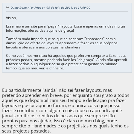
Quote from: Alex Frias on 08 de July de 2011, as 17:09:00
Vision,
Esse não é um site para "pegar" layouts! Essa é apenas uma das muitas
informações oferecidas aqui, e de graça!
Também nada impede que os que se sentiram "chateados" com a
diminuição de oferta de layouts aprendam a fazer os seus próprios
layouts e ofereçam aos colegas handmakers.
Como você mesmo citou há aqueles que preferem comprar a fazer seus
próprios pedais, mesmo podendo fazê-los "de graça". Ainda não aprendi
a fazer pedais ou qualquer coisa que preste sem gastar no mínimo
tempo, que ao meu ver, é dinheiro.
Eu particularmente "ainda" não sei fazer layouts, mas
pretendo aprender em breve, por enquanto sou grato a todos
aqueles que disponibilizam seu tempo e dedicação pra fazer
layouts e postar aqui no forum, e a unica coisa que posso
fazer é contribuir com alguma coisa que eu aprendi aqui e
jamais omitir os creditos de pessoas que sempre estão
prontas para nos ajudar, isso é claro no meu blog, onde
sempre cito o Handmades e os projetistas nos quais tenho os
seus projetos postados.