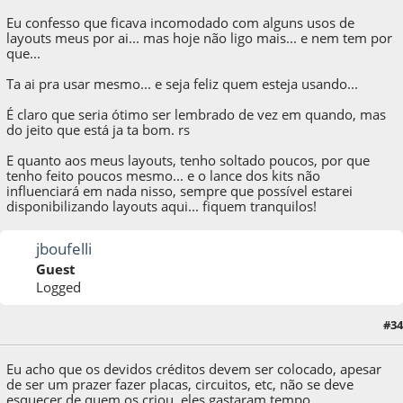
Eu confesso que ficava incomodado com alguns usos de
layouts meus por ai... mas hoje não ligo mais... e nem tem por
que...
Ta ai pra usar mesmo... e seja feliz quem esteja usando...
É claro que seria ótimo ser lembrado de vez em quando, mas
do jeito que está ja ta bom. rs
E quanto aos meus layouts, tenho soltado poucos, por que
tenho feito poucos mesmo... e o lance dos kits não
influenciará em nada nisso, sempre que possível estarei
disponibilizando layouts aqui... fiquem tranquilos!
jboufelli
Guest
Logged
#34
08 de July de 2011, as 12:02:58
Eu acho que os devidos créditos devem ser colocado, apesar
de ser um prazer fazer placas, circuitos, etc, não se deve
esquecer de quem os criou, eles gastaram tempo,