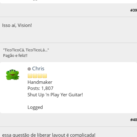
#39
11 de September de 2011, as 15:05:34
Isso aí, Vision!
"TicoTicoCá, TicoTicoLá..."
Pagão e feliz!!
Chris
Handmaker
Posts: 1,807
Shut Up 'n Play Yer Guitar!
Logged
#40
11 de September de 2011, as 16:31:01
essa questão de liberar layout é complicada!