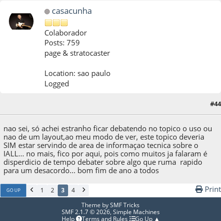
casacunha
Colaborador
Posts: 759
page & stratocaster
Location: sao paulo
Logged
#44
25 de December de 2011, as 19:50:04
nao sei, só achei estranho ficar debatendo no topico o uso ou
nao de um layout,ao meu modo de ver, este topico deveria
SIM estar servindo de area de informaçao tecnica sobre o
IALL... no mais, fico por aqui, pois como muitos ja falaram é
disperdicio de tempo debater sobre algo que ruma rapido
para um desacordo... bom fim de ano a todos
Print
1
2
3
4
GO UP
Theme by
SMF Tricks
SMF 2.1.7 © 2026
,
Simple Machines
Help
Terms and Rules
Go Up ▲