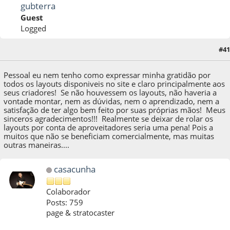
gubterra
Guest
Logged
#41
11 de September de 2011, as 17:26:50
Pessoal eu nem tenho como expressar minha gratidão por
todos os layouts disponiveis no site e claro principalmente aos
seus criadores! Se não houvessem os layouts, não haveria a
vontade montar, nem as dúvidas, nem o aprendizado, nem a
satisfação de ter algo bem feito por suas próprias mãos! Meus
sinceros agradecimentos!!! Realmente se deixar de rolar os
layouts por conta de aproveitadores seria uma pena! Pois a
muitos que não se beneficiam comercialmente, mas muitas
outras maneiras....
casacunha
Colaborador
Posts: 759
page & stratocaster