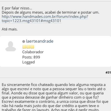
E por falar nisso...
Depois de alguns meses, acabei de terminar e postar um.
http://www.handmades.com.br/forum/index.php?
topic=1223.msg43101#msg43101
Até mais.
laerteandrade
Colaborador
Posts: 899
Logged
#31
17 de June de 2011, as 20:30:38
Eu sinceramente fico chateado quando leio alguma respota a
algo que escrevi e noto que a pessoa sequer leu o texto até o
final. Aonde eu disse que queria algum valor, ou que queria
que a pessoa deixasse de ganhar dinheiro com o que fiz?
Escrevi exatamente o contrário, a unica coisa que disse foi que
não há nada mais justo do que dar crédito a quem teve o
trabalho de fazer os layouts. Acho que não é pedir muito.