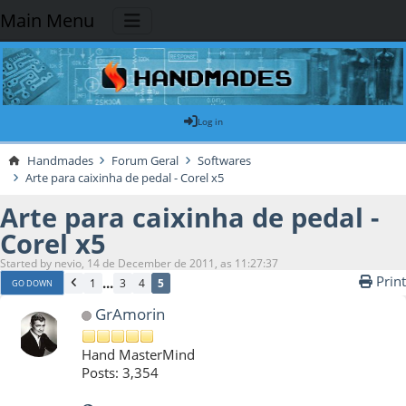
Main Menu
Log in
Handmades
Forum Geral
Softwares
Arte para caixinha de pedal - Corel x5
Arte para caixinha de pedal -
Corel x5
Started by nevio, 14 de December de 2011, as 11:27:37
Print
...
1
3
4
5
GO DOWN
GrAmorin
Hand MasterMind
Posts: 3,354