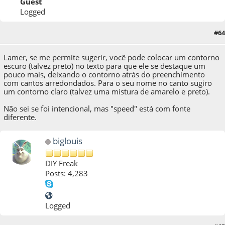
Guest
Logged
26 de October de 2012, as 20:00:14
Last Edit
: 26 de October de 2012, as 20:04:53
#64
by Dexter
Lamer, se me permite sugerir, você pode colocar um contorno
escuro (talvez preto) no texto para que ele se destaque um
pouco mais, deixando o contorno atrás do preenchimento
com cantos arredondados. Para o seu nome no canto sugiro
um contorno claro (talvez uma mistura de amarelo e preto).
Não sei se foi intencional, mas "speed" está com fonte
diferente.
biglouis
DIY Freak
Posts: 4,283
Logged