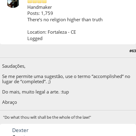
Handmaker
Posts: 1,759
There‘s no religion higher than truth
Location: Fortaleza - CE
Logged
#63
26 de October de 2012, as 18:59:29
Saudações,
Se me permite uma sugestão, use o termo “accomplished“ no
lugar de “completed“. ;)
Do mais, muito legal a arte. :tup
Abraço
"Do what thou wilt shall be the whole of the law!"
Dexter