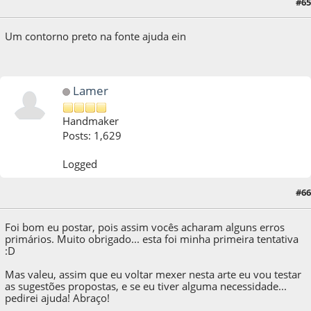
#65
26 de October de 2012, as 20:20:31
Um contorno preto na fonte ajuda ein
Lamer
Handmaker
Posts: 1,629
Logged
#66
26 de October de 2012, as 22:47:41
Foi bom eu postar, pois assim vocês acharam alguns erros
primários. Muito obrigado... esta foi minha primeira tentativa
:D
Mas valeu, assim que eu voltar mexer nesta arte eu vou testar
as sugestões propostas, e se eu tiver alguma necessidade...
pedirei ajuda! Abraço!