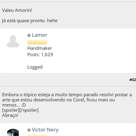
Valeu Amorin!
Já está quase pronto. hehe
Lamer
Handmaker
Posts: 1,629
Logged
26 de October de 2012, as 17:43:07
Last Edit
: 26 de October de 2012, as 17:46:46
#62
by Lamer
Embora o tópico esteja a muito tempo parado resolvi postar a
arte que estou desenvolvendo no Corel, ficou mais ou
menos... :D
[spoiler]
[/spoiler]
Abraço!
Victor Nery