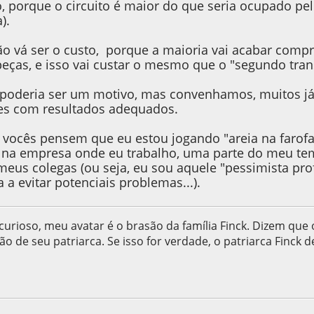
, porque o circuito é maior do que seria ocupado pe
).
o vá ser o custo, porque a maioria vai acabar comp
 peças, e isso vai custar o mesmo que o "segundo tran
e poderia ser um motivo, mas convenhamos, muitos 
es com resultados adequados.
vocês pensem que eu estou jogando "areia na farofa
 na empresa onde eu trabalho, uma parte do meu te
eus colegas (ou seja, eu sou aquele "pessimista prof
 a evitar potenciais problemas...).
curioso, meu avatar é o brasão da família Finck. Dizem que
ão de seu patriarca. Se isso for verdade, o patriarca Finck d
12, as 12:14:57