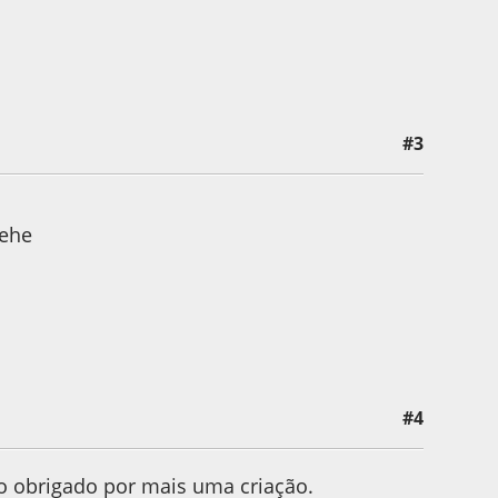
#3
hehe
#4
o obrigado por mais uma criação.