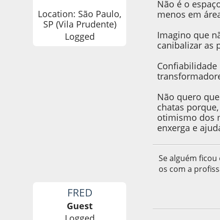
Não é o espaço
Location: São Paulo,
menos em área
SP (Vila Prudente)
Imagino que nã
Logged
canibalizar as
Confiabilidad
transformador
Não quero que 
chatas porque,
otimismo dos m
enxerga e ajuda
Se alguém ficou 
os com a profiss
FRED
11 de March de 20
Guest
Logged