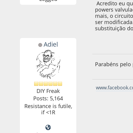
Acredito eu que
powers valvula
mais, o circui
ser modificada.
substituição d
Adiel
11 de March de 20
Parabéns pelo p
www.facebook.c
DIY Freak
Posts: 5,164
Resistance is futile,
if <1R