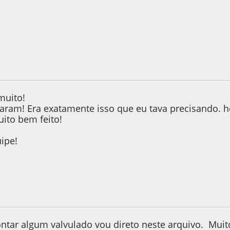
12, as 11:57:28
muito!
aram! Era exatamente isso que eu tava precisando. 
uito bem feito!
ipe!
12, as 11:59:39
tar algum valvulado vou direto neste arquivo. Muit