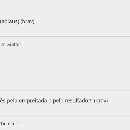
12, as 11:09:18
(aplaus) (brav)
Yer Guitar!
12, as 11:13:17
s pela empreitada e pelo resultado!!! (brav)
TicoLá..."