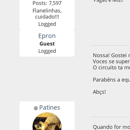
Posts: 7,597
Flanelinhas,
cuidado!!!
Logged
Epron
11 de March de 20
Guest
Logged
Nossa! Gostei 
Voces se super
O circuito ta m
Parabéns a equ
Abçs!
Patines
11 de March de 20
Quando for mon