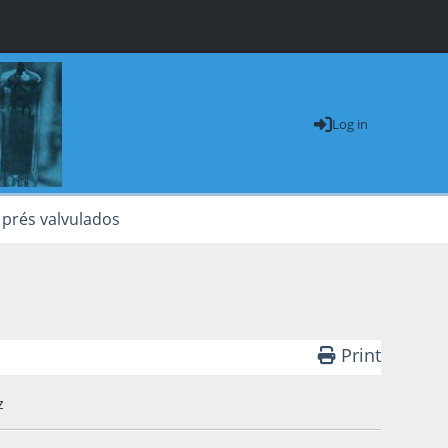
Log in
 prés valvulados
Print
z