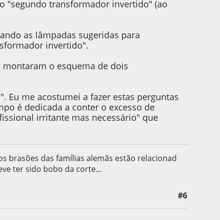
lo "segundo transformador invertido" (ao
rando as lâmpadas sugeridas para
sformador invertido".
já montaram o esquema de dois
". Eu me acostumei a fazer estas perguntas
mpo é dedicada a conter o excesso de
issional irritante mas necessário" que
 os brasões das famílias alemãs estão relacionad
eve ter sido bobo da corte...
#6