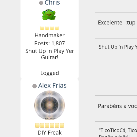
Chris
11 de March de 20
Excelente :tup 
Handmaker
Posts: 1,807
Shut Up 'n Play 
Shut Up 'n Play Yer
Guitar!
Logged
Alex Frias
11 de March de 20
Parabéns a você
"TicoTicoCá, Tico
DIY Freak
Pagão e feliz!!