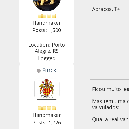
Abraços, T+
Handmaker
Posts: 1,500
Location: Porto
Alegre, RS
Logged
Finck
11 de March de 20
Ficou muito leg
Mas tem uma dú
valvulados:
Handmaker
Qual a real va
Posts: 1,726