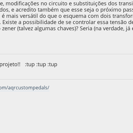
, modificações no circuito e substituições dos trans
dos, e acredito também que esse seja o próximo pass
to é mais versátil do que o esquema com dois transfo
 Existe a possibilidade de se controlar essa tensão 
o zener (talvez algumas chaves)? Seria (na verdade, j
12, as 12:22:32
rojeto!! :tup :tup :tup
om/aqrcustompedals/