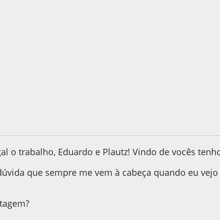
12, as 12:01:14
al o trabalho, Eduardo e Plautz! Vindo de vocês tenh
vida que sempre me vem à cabeça quando eu vejo es
ntagem?