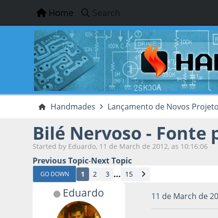
Home
Search
Handmades
Lançamento de Novos Projet
Bilé Nervoso - Fonte 
Started by Eduardo, 11 de March de 2012, as 10:16:06
Previous Topic
-
Next Topic
...
1
2
3
15
GO DOWN
Eduardo
11 de March de 20