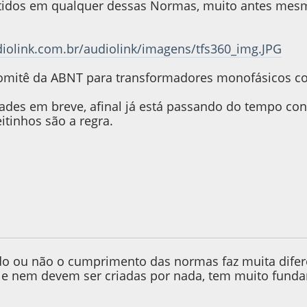
tidos em qualquer dessas Normas, muito antes mesm
iolink.com.br/audiolink/imagens/tfs360_img.JPG
mitê da ABNT para transformadores monofásicos com
des em breve, afinal já está passando do tempo con
itinhos são a regra.
 2013, as 16:58:37
do ou não o cumprimento das normas faz muita difer
 e nem devem ser criadas por nada, tem muito funda