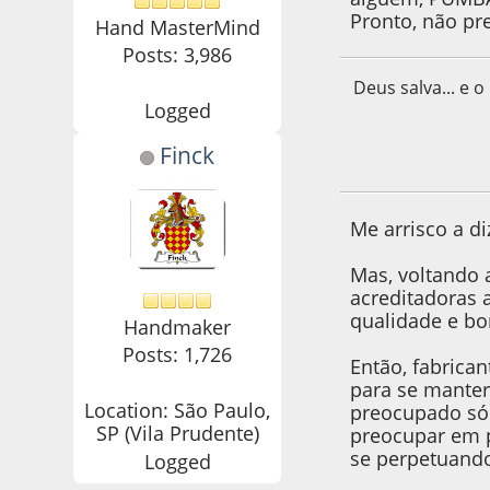
Pronto, não pr
Hand MasterMind
Posts: 3,986
Deus salva... e o
Logged
Finck
11 de February de
Me arrisco a di
Mas, voltando a
acreditadoras 
qualidade e bo
Handmaker
Posts: 1,726
Então, fabrica
para se manter 
Location: São Paulo,
preocupado só 
SP (Vila Prudente)
preocupar em pa
se perpetuando
Logged