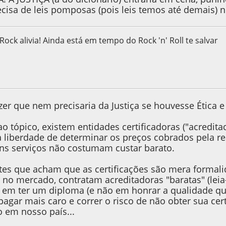
ecisa de leis pomposas (pois leis temos até demais) n
 Rock alivia! Ainda está em tempo do Rock 'n' Roll te salvar
 2013, as 22:16:33
zer que nem precisaria da Justiça se houvesse Ética e 
o tópico, existem entidades certificadoras ("acredita
a liberdade de determinar os preços cobrados pela re
ns serviços não costumam custar barato.
ntes que acham que as certificações são mera formali
no mercado, contratam acreditadoras "baratas" (leia-s
em ter um diploma (e não em honrar a qualidade que 
gar mais caro e correr o risco de não obter sua certi
 em nosso país...