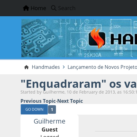
Home
Search
Handmades
Lançamento de Novos Projet
"Enquadraram" os val
Started by Guilherme, 10 de February de 2013, as 16:50:
Previous Topic
-
Next Topic
1
GO DOWN
Guilherme
10 de February de
Guest