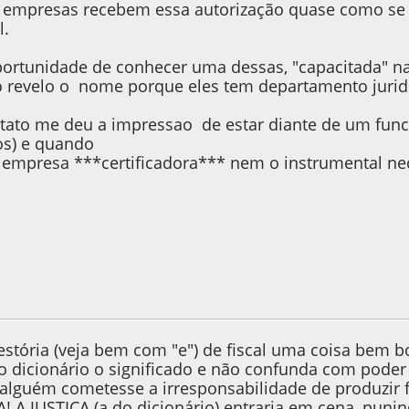
s empresas recebem essa autorização quase como se 
l.
 oportunidade de conhecer uma dessas, "capacitada" na
 revelo o nome porque eles tem departamento jurid
tato me deu a impressao de estar diante de um fun
os) e quando
 empresa ***certificadora*** nem o instrumental nec
 2013, as 21:46:15
estória (veja bem com "e") de fiscal uma coisa bem bo
no dicionário o significado e não confunda com poder
 alguém cometesse a irresponsabilidade de produzir 
 A JUSTIÇA (a do dicionário) entraria em cena, punin