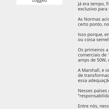
Logged
Já era tempo, 
exclusivo par
As Normas acim
certo ponto, n
Isso porque, en
ou coisa semel
Os primeiros a
comerciais de
amps de 50W, e
A Marshall, e 
de transformad
essa adequação
Nesses países 
"responsabilida
Entre nós, nes