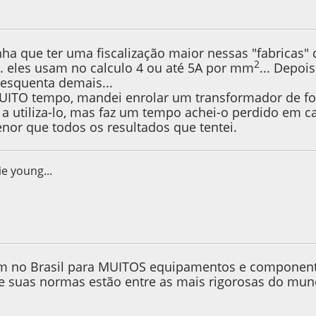
 2013, as 20:29:40
nha que ter uma fiscalização maior nessas "fabricas"
2
... eles usam no calculo 4 ou até 5A por mm
... Depo
esquenta demais...
UITO tempo, mandei enrolar um transformador de fo
a utiliza-lo, mas faz um tempo achei-o perdido em cas
enor que todos os resultados que tentei.
ie young...
 2013, as 22:17:11
m no Brasil para MUITOS equipamentos e componente
 e suas normas estão entre as mais rigorosas do mun