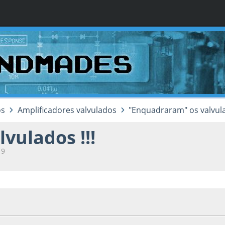
os
Amplificadores valvulados
"Enquadraram" os valvula
vulados !!!
19
 2013, as 16:50:19