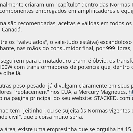
finalmente criaram um "capítulo" dentro das Normas 
a componentes empregados em amplificadores e equi
a são recomendadas, aceitas e válidas em todos os p
o Canadá.
tre os "valvulados", o vale-tudo está(va) escandolos
hante, nas mãos do consumidor final, por 999 libras, 
 seguirem para o matadouro eram, é óbvio, os trans
 100W com transformadores de potencia que, dentro
 olhe lá.
outras peso-pesado, já divulgam claramente em seus 
ores "replacement" nos EUA, a Mercury Magnetics,
h
 na pagina principal do seu website: STACKED, com de
não tem "jeitinho", ou se sujeita às Normas vigentes 
de civil", que é coisa muito séria.
sa área, existe uma empresinha que se orgulha há 15 