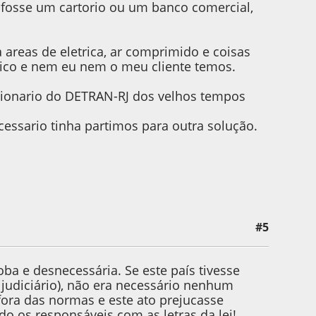
fosse um cartorio ou um banco comercial,
 areas de eletrica, ar comprimido e coisas
ico e nem eu nem o meu cliente temos.
cionario do DETRAN-RJ dos velhos tempos
essario tinha partimos para outra solução.
#5
ba e desnecessária. Se este país tivesse
 judiciário), não era necessário nenhum
fora das normas e este ato prejucasse
do os responsáveis com as letras da lei!