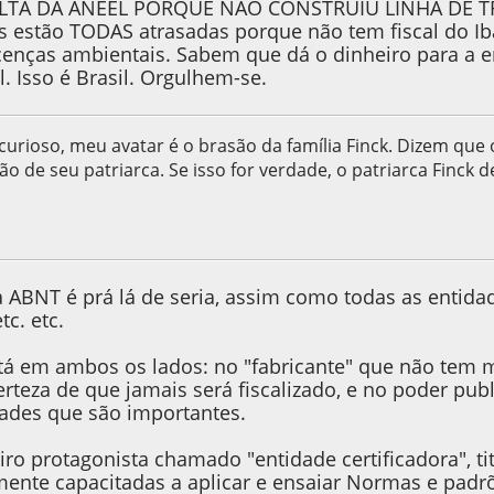
TA DA ANEEL PORQUE NÃO CONSTRUIU LINHA DE 
as estão TODAS atrasadas porque não tem fiscal do Iba
cenças ambientais. Sabem que dá o dinheiro para a e
. Isso é Brasil. Orgulhem-se.
curioso, meu avatar é o brasão da família Finck. Dizem que
ão de seu patriarca. Se isso for verdade, o patriarca Finck d
 2013, as 18:32:47
a ABNT é prá lá de seria, assim como todas as entid
tc. etc.
á em ambos os lados: no "fabricante" que não tem m
teza de que jamais será fiscalizado, e no poder publi
ades que são importantes.
iro protagonista chamado "entidade certificadora", 
ente capacitadas a aplicar e ensaiar Normas e padrõ