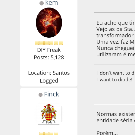
kem
10 de February de
Eu acho que ti
Vejo as da Sta
transformador 
Uma vez, faz M
Nunca cheguei 
DIY Freak
utilizaram é m
Posts: 5,128
Location: Santos
I don't want to d
I want to diode!
Logged
Finck
10 de February de
Normas existe
entidade séria
Porém...