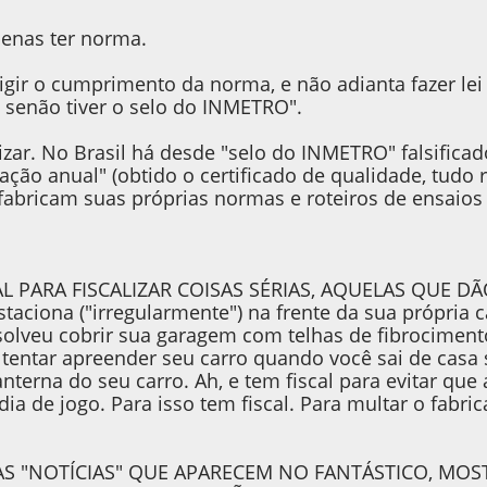
enas ter norma.
igir o cumprimento da norma, e não adianta fazer le
 senão tiver o selo do INMETRO".
lizar. No Brasil há desde "selo do INMETRO" falsifica
cação anual" (obtido o certificado de qualidade, tudo 
abricam suas próprias normas e roteiros de ensaios 
L PARA FISCALIZAR COISAS SÉRIAS, AQUELAS QUE DÃ
taciona ("irregularmente") na frente da sua própria 
solveu cobrir sua garagem com telhas de fibrociment
a tentar apreender seu carro quando você sai de ca
nterna do seu carro. Ah, e tem fiscal para evitar que
ia de jogo. Para isso tem fiscal. Para multar o fabri
S "NOTÍCIAS" QUE APARECEM NO FANTÁSTICO, MOS