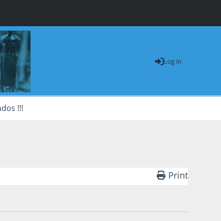
Log in
dos !!!
Print