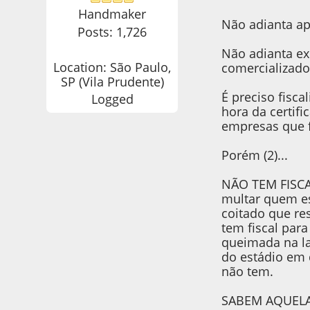
Handmaker
Não adianta ap
Posts: 1,726
Não adianta ex
Location: São Paulo,
comercializado
SP (Vila Prudente)
É preciso fisca
Logged
hora da certifi
empresas que f
Porém (2)...
NÃO TEM FISCA
multar quem es
coitado que re
tem fiscal par
queimada na la
do estádio em d
não tem.
SABEM AQUELA