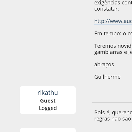
exigências con
constatar:
http://www.aud
Em tempo: o co
Teremos novida
gambiarras e je
abraços
Guilherme
rikathu
10 de February de
Guest
Logged
Pois é, queren
regras não são