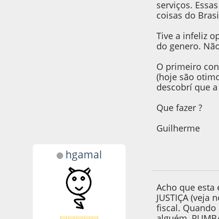
serviços. Essa
coisas do Brasi
Tive a infeliz
do genero. Não
O primeiro con
(hoje são otim
descobrí que a
Que fazer ?
Guilherme
hgamal
11 de February de
Acho que esta 
JUSTIÇA (veja 
fiscal. Quando
alguém, PUMBA!