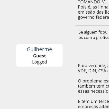
TOMANDO MUL
Pois é, as linh
emissão das li
governo federal
Se alguém ficou 
os com a profiss
Guilherme
11 de February de
Guest
Logged
Pura verdade, 
VDE, DIN, CSA e
O problema est
tambem tem cer
essas necessid
E tem um terce
empresas altam