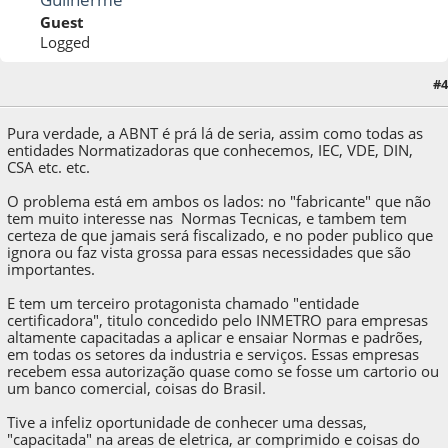
Guest
Logged
#4
11 de February de 2013, as 18:32:47
Pura verdade, a ABNT é prá lá de seria, assim como todas as
entidades Normatizadoras que conhecemos, IEC, VDE, DIN,
CSA etc. etc.
O problema está em ambos os lados: no "fabricante" que não
tem muito interesse nas Normas Tecnicas, e tambem tem
certeza de que jamais será fiscalizado, e no poder publico que
ignora ou faz vista grossa para essas necessidades que são
importantes.
E tem um terceiro protagonista chamado "entidade
certificadora", titulo concedido pelo INMETRO para empresas
altamente capacitadas a aplicar e ensaiar Normas e padrões,
em todas os setores da industria e serviços. Essas empresas
recebem essa autorização quase como se fosse um cartorio ou
um banco comercial, coisas do Brasil.
Tive a infeliz oportunidade de conhecer uma dessas,
"capacitada" na areas de eletrica, ar comprimido e coisas do