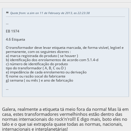
Quote from: a.sim on 11 de February de 2013, as 22:23:38
...
EB 1974
4.6 Etiqueta
O transformador deve levar etiqueta marcada, de forma visível, legível e
permanente, com os seguintes dizeres :
a) marca registrada do produto ( se houver )
b) identificação dos enrolamentos de acordo com 5.1.4-d
c) número de identificação do produto
tipo do transformador ( A, B, C ou D )
e) impedância de cada enrolamento ou derivação
f) nome ou razão socal do fabricante
g) semana ( ou mês ) e ano de fabricação
...
Galera, realmente a etiqueta tá meio fora da norma! Mas lá em
casa, estes transformadores vermelhinhos estão dentro das
normas internacionais do rock'n'roll! E digo mais, boto eles no
talo e o que sai extrapola quase todas as normas, nacionais,
internacionais e interplanetárias!