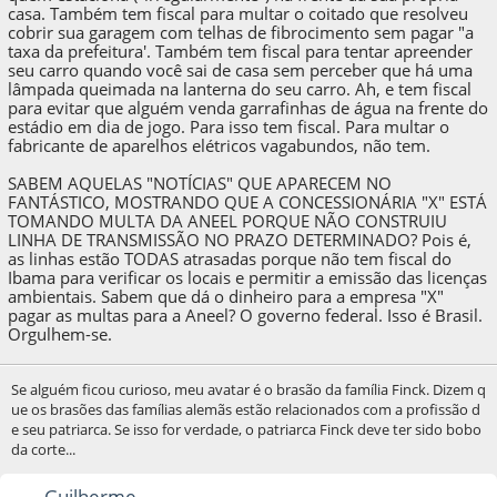
casa. Também tem fiscal para multar o coitado que resolveu
cobrir sua garagem com telhas de fibrocimento sem pagar "a
taxa da prefeitura'. Também tem fiscal para tentar apreender
seu carro quando você sai de casa sem perceber que há uma
lâmpada queimada na lanterna do seu carro. Ah, e tem fiscal
para evitar que alguém venda garrafinhas de água na frente do
estádio em dia de jogo. Para isso tem fiscal. Para multar o
fabricante de aparelhos elétricos vagabundos, não tem.
SABEM AQUELAS "NOTÍCIAS" QUE APARECEM NO
FANTÁSTICO, MOSTRANDO QUE A CONCESSIONÁRIA "X" ESTÁ
TOMANDO MULTA DA ANEEL PORQUE NÃO CONSTRUIU
LINHA DE TRANSMISSÃO NO PRAZO DETERMINADO? Pois é,
as linhas estão TODAS atrasadas porque não tem fiscal do
Ibama para verificar os locais e permitir a emissão das licenças
ambientais. Sabem que dá o dinheiro para a empresa "X"
pagar as multas para a Aneel? O governo federal. Isso é Brasil.
Orgulhem-se.
Se alguém ficou curioso, meu avatar é o brasão da família Finck. Dizem q
ue os brasões das famílias alemãs estão relacionados com a profissão d
e seu patriarca. Se isso for verdade, o patriarca Finck deve ter sido bobo
da corte...
Guilherme