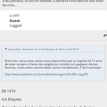
e seu patriarca. Se isso for verdade, o patriarca Finck deve ter sido bobo
da corte...
a.sim
Guest
Logged
11 de February de 2013, as 22:23:38
Last Edit
: 12 de February de 2013, as 12:52:43
#7
by a.sim
Quote from: Guilherme on 10 de February de 2013, as 16:50:19
Entre nós, nessa área, existe uma empresinha que se orgulha há 15 anos
de estar sempre à frente das exigências contidos em qualquer dessas
Normas, muito antes mesmo delas serem mandatorias. É facil constatar:
http://www.audiolink.com.br/audiolink/imagens/tfs360_img.JPG
EB 1974
4.6 Etiqueta