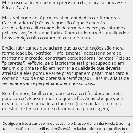
Me arrisco a dizer que nem precisaria da Justiça se houvesse
Ética e Caráter...
Mas, voltando ao tópico, existem entidades certificadoras
("acreditadoras") sérias. A questão é que é dada às
acreditadoras a liberdade de determinar os preços cobrados
pela realização das auditorias. Como tudo na vida, qualidade e
bons serviços não costumam custar barato.
Então, fabricantes que acham que as certificações são mera
formalidade burocrática, "infelizmente" necessária para se
manter no mercado, contratam acreditadoras "baratas" (leia-se
"picaretas"). �"bvio, se o fabricante está preocupado só em
ter um diploma (e não em honrar a qualidade que deveria
atrelada a ele), porque vai se preocupar em pagar mais caro e
correr o risco de não obter sua certificação? E assim, a falta de
seriedade vai se perpetuando em nosso país...
Bem fez você, Guilherme, que "pôs a certificadora picareta
para correr". É assim mesmo que se faz. Acho até que você
devia tê-los denunciado ao Inmetro (que não faz a mínima
questão de ter seu nome relacionado à picaretagem)...
Se alguém ficou curioso, meu avatar é o brasão da família Finck. Dizem q
ue os brasões das famílias alemãs estão relacionados com a profissão d