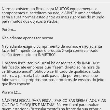
Normas existem no Brasil para MUITOS equipamentos e
componentes e, acreditem ou não, a ABNT é uma entidade
séria e suas normas estão entre as mais rigorosas do mundo
para muitos dos objetos tratados.
Porém...
Não adianta apenas ter norma.
Não adianta exigir o cumprimento da norma, e não adianta
fazer lei "impedindo que o produto X seja comercializado
senão tiver o selo do INMETRO".
É preciso fiscalizar. No Brasil há desde "selo do INMETRO"
falsificado, até empresas que "fazem direito só na hora da
certificação anual" (obtido o certificado de qualidade, tudo
retorna a porcaria habitual), passando por empresas que
fabricam suas próprias normas e roteiros de ensaios do jeito
que lhes convém.
Porém (2)...
NÃO TEM FISCAL PARA FISCALIZAR COISAS SÉRIAS, AQUELAS
QUE DÃO CHOQUES E MATAM. Só tem fiscal para multar
quem estaciona ("irregularmente") na frente da sua própria