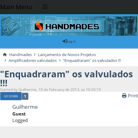
Main Menu
Log in
Handmades
Lançamento de Novos Projetos
Amplificadores valvulados
"Enquadraram" os valvulados !!!
"Enquadraram" os valvulados
!!!
Started by Guilherme, 10 de February de 2013, as 16:50:19
Print
1
GO DOWN
Guilherme
Guest
Logged
10 de February de 2013, as 16:50:19