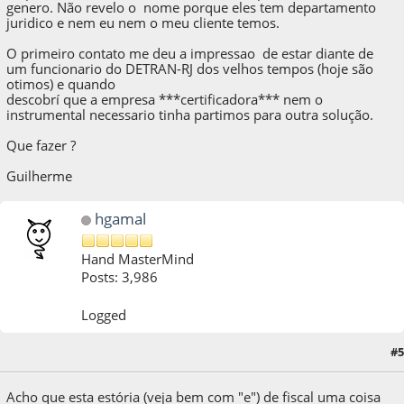
genero. Não revelo o nome porque eles tem departamento
juridico e nem eu nem o meu cliente temos.
O primeiro contato me deu a impressao de estar diante de
um funcionario do DETRAN-RJ dos velhos tempos (hoje são
otimos) e quando
descobrí que a empresa ***certificadora*** nem o
instrumental necessario tinha partimos para outra solução.
Que fazer ?
Guilherme
hgamal
Hand MasterMind
Posts: 3,986
Logged
#5
11 de February de 2013, as 21:46:15
Acho que esta estória (veja bem com "e") de fiscal uma coisa