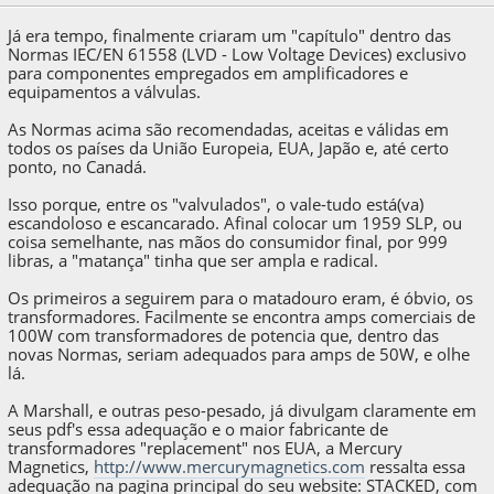
Já era tempo, finalmente criaram um "capítulo" dentro das
Normas IEC/EN 61558 (LVD - Low Voltage Devices) exclusivo
para componentes empregados em amplificadores e
equipamentos a válvulas.
As Normas acima são recomendadas, aceitas e válidas em
todos os países da União Europeia, EUA, Japão e, até certo
ponto, no Canadá.
Isso porque, entre os "valvulados", o vale-tudo está(va)
escandoloso e escancarado. Afinal colocar um 1959 SLP, ou
coisa semelhante, nas mãos do consumidor final, por 999
libras, a "matança" tinha que ser ampla e radical.
Os primeiros a seguirem para o matadouro eram, é óbvio, os
transformadores. Facilmente se encontra amps comerciais de
100W com transformadores de potencia que, dentro das
novas Normas, seriam adequados para amps de 50W, e olhe
lá.
A Marshall, e outras peso-pesado, já divulgam claramente em
seus pdf's essa adequação e o maior fabricante de
transformadores "replacement" nos EUA, a Mercury
Magnetics,
http://www.mercurymagnetics.com
ressalta essa
adequação na pagina principal do seu website: STACKED, com