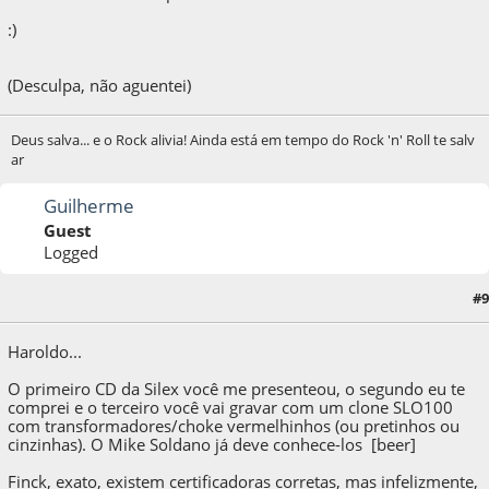
:)
(Desculpa, não aguentei)
Deus salva... e o Rock alivia! Ainda está em tempo do Rock 'n' Roll te salv
ar
Guilherme
Guest
Logged
#9
13 de February de 2013, as 16:20:41
Haroldo...
O primeiro CD da Silex você me presenteou, o segundo eu te
comprei e o terceiro você vai gravar com um clone SLO100
com transformadores/choke vermelhinhos (ou pretinhos ou
cinzinhas). O Mike Soldano já deve conhece-los [beer]
Finck, exato, existem certificadoras corretas, mas infelizmente,