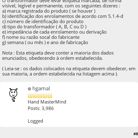
O transformador deve levar etiqueta marcada, de forma
visível, legível e permanente, com os seguintes dizeres :
a) marca registrada do produto ( se houver )
b) identificação dos enrolamentos de acordo com 5.1.4-d
c) número de identificação do produto
d) tipo do transformador ( A, B, C ou D )
e) impedância de cada enrolamento ou derivação
f) nome ou razão socal do fabricante
g) semana ( ou mês ) e ano de fabricação
Nota : Esta etiqueta deve conter a maioria dos dados
enunciados, obedecendo à ordem estabelecida.
( Leia-se : os dados colocados na etiqueta devem obedecer, em
sua maioria, a ordem estabelecida na listagem acima ).
hgamal
Hand MasterMind
Posts: 3,986
Logged
#8
11 de February de 2013, as 22:37:50