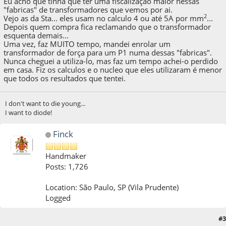
Eu acho que tinha que ter uma fiscalização maior nessas
"fabricas" de transformadores que vemos por ai.
2
Vejo as da Sta... eles usam no calculo 4 ou até 5A por mm
...
Depois quem compra fica reclamando que o transformador
esquenta demais...
Uma vez, faz MUITO tempo, mandei enrolar um
transformador de força para um P1 numa dessas "fabricas".
Nunca cheguei a utiliza-lo, mas faz um tempo achei-o perdido
em casa. Fiz os calculos e o nucleo que eles utilizaram é menor
que todos os resultados que tentei.
I don't want to die young...
I want to diode!
Finck
Handmaker
Posts: 1,726
Location: São Paulo, SP (Vila Prudente)
Logged
#3
10 de February de 2013, as 22:17:11