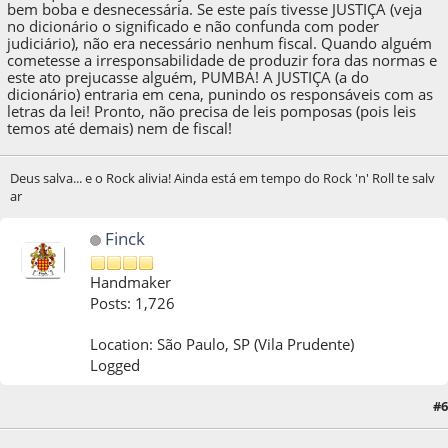
bem boba e desnecessária. Se este país tivesse JUSTIÇA (veja
no dicionário o significado e não confunda com poder
judiciário), não era necessário nenhum fiscal. Quando alguém
cometesse a irresponsabilidade de produzir fora das normas e
este ato prejucasse alguém, PUMBA! A JUSTIÇA (a do
dicionário) entraria em cena, punindo os responsáveis com as
letras da lei! Pronto, não precisa de leis pomposas (pois leis
temos até demais) nem de fiscal!
Deus salva... e o Rock alivia! Ainda está em tempo do Rock 'n' Roll te salv
ar
Finck
Handmaker
Posts: 1,726
Location: São Paulo, SP (Vila Prudente)
Logged
#6
11 de February de 2013, as 22:16:33