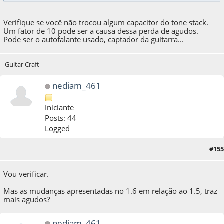
Verifique se você não trocou algum capacitor do tone stack.
Um fator de 10 pode ser a causa dessa perda de agudos.
Pode ser o autofalante usado, captador da guitarra...
Guitar Craft
nediam_461
Iniciante
Posts: 44
Logged
#155
12 de October de 2020, as 21:40:06
Vou verificar.
Mas as mudanças apresentadas no 1.6 em relação ao 1.5, traz
mais agudos?
nediam_461