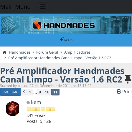
Main Menu
Log in
Handmades
Forum Geral
Amplificadores
Pré Amplificador Handmades Canal Limpo - Versão 1.6 RC2
Pré Amplificador Handmades
Canal Limpo - Versão 1.6 RC2
Started by plautz, 27 de December de 2011, as 13:13:25
Print
...
1
9
10
11
GO DOWN
kem
DIY Freak
Posts: 5,128