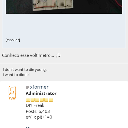
[/spoiler]
...
Conheço esse voltímetro... ;D
I don't want to die young...
I want to diode!
xformer
Administrator
DIY Freak
Posts: 6,403
e^(i x pi)+1=0