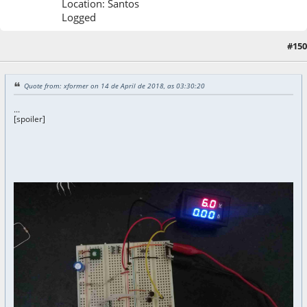
Location: Santos
Logged
#150
16 de April de 2018, as 00:57:49
Quote from: xformer on 14 de April de 2018, as 03:30:20
...
[spoiler]