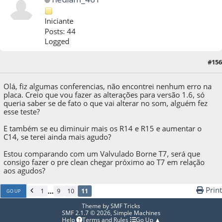
Iniciante
Posts: 44
Logged
29 de October de 2020, as 02:50:20
Last Edit
: 29 de October de 2020, as 02:56:14
#156
by nediam_461
Olá, fiz algumas conferencias, não encontrei nenhum erro na
placa. Creio que vou fazer as alterações para versão 1.6, só
queria saber se de fato o que vai alterar no som, alguém fez
esse teste?
E também se eu diminuir mais os R14 e R15 e aumentar o
C14, se terei ainda mais agudo?
Estou comparando com um Valvulado Borne T7, será que
consigo fazer o pre clean chegar próximo ao T7 em relação
aos agudos?
Print
...
1
9
10
11
GO UP
Theme by
SMF Tricks
SMF 2.1.7 © 2026
,
Simple Machines
Help
Terms and Rules
Go Up ▲