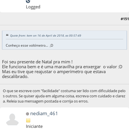
Logged
#151
16 de April de 2018, as 14:47:24
Quote from: kem on 16 de April de 2018, as 00:57:49
Conheço esse voltímetro... ;D
Foi seu presente de Natal pra mim !
Ele funciona bem e é uma maravilha pra enxergar o valor :D
Mas eu tive que reajustar o amperímetro que estava
descalibrado.
O que se escreve com "facilidade" costuma ser lido com dificuldade pelo
s outros. Se quiser ajuda em alguma coisa, escreva com cuidado e clarez
a. Releia sua mensagem postada e corrija os erros.
nediam_461
Iniciante