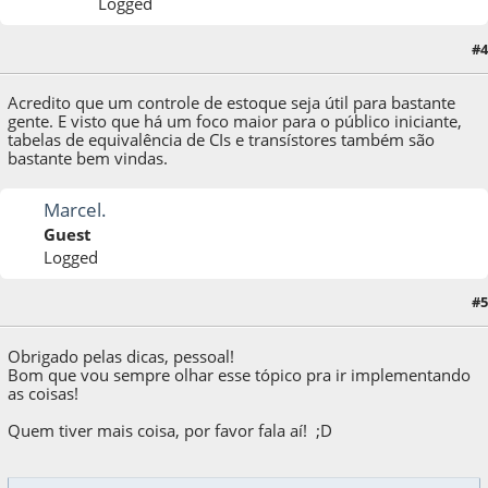
Logged
#4
09 de November de 2017, as 18:03:48
Acredito que um controle de estoque seja útil para bastante
gente. E visto que há um foco maior para o público iniciante,
tabelas de equivalência de CIs e transístores também são
bastante bem vindas.
Marcel.
Guest
Logged
#5
10 de November de 2017, as 02:29:16
Obrigado pelas dicas, pessoal!
Bom que vou sempre olhar esse tópico pra ir implementando
as coisas!
Quem tiver mais coisa, por favor fala aí! ;D