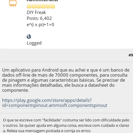
DIY Freak
Posts: 6,402
e^(i x pi)+1=0
Logged
#9
21 de November de 2017, as 16:55:41
Um aplicativo para Android que eu achei e que é um banco de
dados off-line de mais de 70000 componentes, para consulta
de pinagem e algumas características básicas. Se precisar de
mais informações detalhadas, ele busca a datasheet do
componente.
https://play.google.com/store/apps/details?
id=componentspinout.ammsoft.componentspinout
O que se escreve com "facilidade" costuma ser lido com dificuldade pelo
s outros. Se quiser ajuda em alguma coisa, escreva com cuidado e clarez
a. Releia sua mensagem postada e corrija os erros.