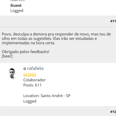
Guest
Logged
#11
11 de March de 2018, as 19:29:22
Povo, desculpa a demora pra responder de novo, mas tou de
olho em todas as sugestões. Elas irão ser estudadas e
implementadas na hora certa.
Obrigado pelos feedbacks!
[beer]
rafafelix
Colaborador
Posts: 611
Location: Santo André - SP
Logged
#12
12 de March de 2018, as 03:38:45