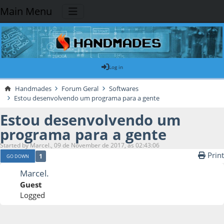
Main Menu
Log in
Handmades
Forum Geral
Softwares
Estou desenvolvendo um programa para a gente
Estou desenvolvendo um
programa para a gente
Started by Marcel., 09 de November de 2017, as 02:43:06
Print
1
GO DOWN
Marcel.
Guest
Logged
09 de November de 2017, as 02:43:06
Last Edit
: 09 de November de 2017, as
02:47:19 by Marcel.