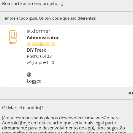
Boa sorte aí no seu projeto. ;)
Timbre é tudo igual. Os ouvidos é que são diferentes!
xformer
Administrator
DIY Freak
Posts: 6,402
e^(i x pi)+1=0
Logged
09 de November de 2017, as 16:30:29
Last Edit
: 09 de November de 2017, as
#3
16:32:06 by xformer
Oi Marcel (sumido) !
Já que está nos seus planos desenvolver uma versão para
Android (hoje em dia eu acho que seria mais legal partir
diretamente para o desenvolvimento de app), uma sugestão
para melhoria: reconhecer o valor do resistor a partir da foto