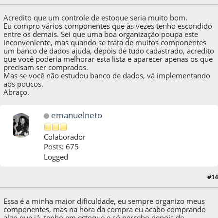
Acredito que um controle de estoque seria muito bom.
Eu compro vários componentes que às vezes tenho escondido
entre os demais. Sei que uma boa organização poupa este
inconveniente, mas quando se trata de muitos componentes
um banco de dados ajuda, depois de tudo cadastrado, acredito
que você poderia melhorar esta lista e aparecer apenas os que
precisam ser comprados.
Mas se você não estudou banco de dados, vá implementando
aos poucos.
Abraço.
emanuelneto
Colaborador
Posts: 675
Logged
#14
15 de March de 2018, as 11:22:09
Essa é a minha maior dificuldade, eu sempre organizo meus
componentes, mas na hora da compra eu acabo comprando
algo que já tenho em estoque e só percebo depois de