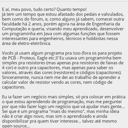
E aí, meu povo, tudo certo? Quanto tempo!
Já tem um tempo que estou afastado dos pedais e valvulados,
bem como do fórum, e, como alguns já sabem, comecei outra
faculdade há 2 anos, porém agora na área de Engenharia da
Computação e queria, visando meu aprendizado, desenvolver
um programinha em Java com algumas funções que fossem
interessantes para engenheiros, técnicos e hobbistas nessa
área de eletro-eletrônica.
Vocês já usam algum programa pra isso (fora os para projeto
de PCB - Proteus, Eagle etc.)? Eu usava um programinha bem
simples pra resistores (mas apenas pra resistores de faixas de
4 cor) e outro pra capacitores, mas apenas para saber os
valores, através das cores (resistores) e códigos (capacitores).
Sinceramente, nunca nem me dei ao trabalho de aprender a
calcular valor de resistor vendo as cores, nem código de
capacitores.
Eu ia fazer um negócio mais simples, só pra colocar em prática
o que estou aprendendo de programação, mas me perguntei
por que não fazer logo um negócio que vá ajudar mais gente...
Sei que é um programa "mais do mesmo", mas minha ideia
não é criar algo novo, mas sim o aprendizado e ainda
disponibilizar pra quem tiver interesse... talvez até mesmo
open-source...