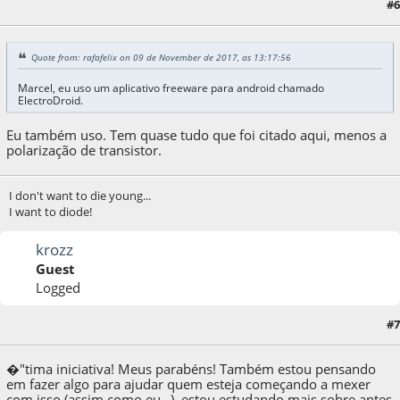
#6
10 de November de 2017, as 02:30:45
Quote from: rafafelix on 09 de November de 2017, as 13:17:56
Marcel, eu uso um aplicativo freeware para android chamado
ElectroDroid.
Eu também uso. Tem quase tudo que foi citado aqui, menos a
polarização de transistor.
I don't want to die young...
I want to diode!
krozz
Guest
Logged
#7
11 de November de 2017, as 04:32:23
�"tima iniciativa! Meus parabéns! Também estou pensando
em fazer algo para ajudar quem esteja começando a mexer
com isso (assim como eu _), estou estudando mais sobre antes