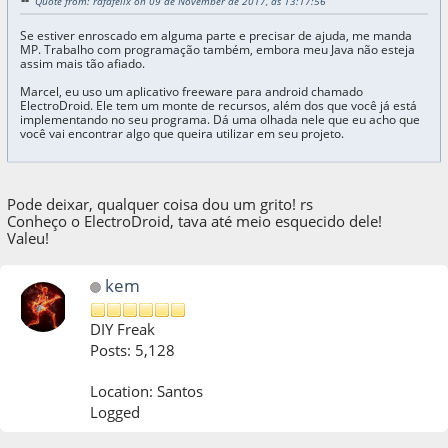
Quote from: rafafelix on 09 de November de 2017, as 13:17:56
Se estiver enroscado em alguma parte e precisar de ajuda, me manda
MP. Trabalho com programação também, embora meu Java não esteja
assim mais tão afiado.
Marcel, eu uso um aplicativo freeware para android chamado
ElectroDroid. Ele tem um monte de recursos, além dos que você já está
implementando no seu programa. Dá uma olhada nele que eu acho que
você vai encontrar algo que queira utilizar em seu projeto.
Pode deixar, qualquer coisa dou um grito! rs
Conheço o ElectroDroid, tava até meio esquecido dele!
Valeu!
kem
DIY Freak
Posts: 5,128
Location: Santos
Logged