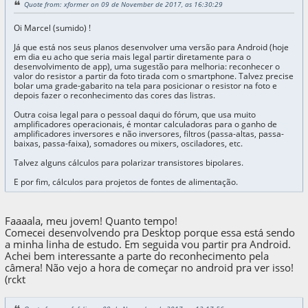
Quote from: xformer on 09 de November de 2017, as 16:30:29
Oi Marcel (sumido) !
Já que está nos seus planos desenvolver uma versão para Android (hoje
em dia eu acho que seria mais legal partir diretamente para o
desenvolvimento de app), uma sugestão para melhoria: reconhecer o
valor do resistor a partir da foto tirada com o smartphone. Talvez precise
bolar uma grade-gabarito na tela para posicionar o resistor na foto e
depois fazer o reconhecimento das cores das listras.
Outra coisa legal para o pessoal daqui do fórum, que usa muito
amplificadores operacionais, é montar calculadoras para o ganho de
amplificadores inversores e não inversores, filtros (passa-altas, passa-
baixas, passa-faixa), somadores ou mixers, osciladores, etc.
Talvez alguns cálculos para polarizar transistores bipolares.
E por fim, cálculos para projetos de fontes de alimentação.
Faaaala, meu jovem! Quanto tempo!
Comecei desenvolvendo pra Desktop porque essa está sendo
a minha linha de estudo. Em seguida vou partir pra Android.
Achei bem interessante a parte do reconhecimento pela
câmera! Não vejo a hora de começar no android pra ver isso!
(rckt