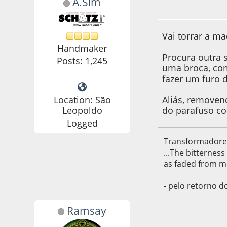
A.Sim
18 de April de 201
Vai torrar a ma
Handmaker
Procura outra 
Posts: 1,245
uma broca, com
fazer um furo 
Location: São
Aliás, removen
Leopoldo
do parafuso co
Logged
Transformadore
...The bitternes
as faded from m
- pelo retorno d
Ramsay
18 de April de 201