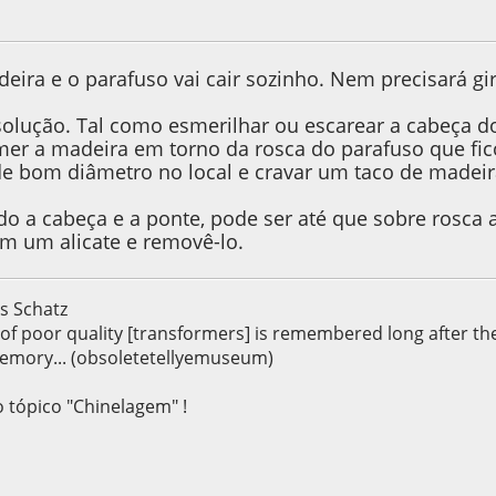
9, as 08:40:20
Last Edit
: 18 de April de 2019, as 10:00:12 by A.Sim
deira e o parafuso vai cair sozinho. Nem precisará gir
solução. Tal como esmerilhar ou escarear a cabeça d
er a madeira em torno da rosca do parafuso que fic
de bom diâmetro no local e cravar um taco de madeir
do a cabeça e a ponte, pode ser até que sobre rosca
m um alicate e removê-lo.
s Schatz
s of poor quality [transformers] is remembered long after t
emory... (obsoletetellyemuseum)
o tópico "Chinelagem" !
9, as 21:40:23