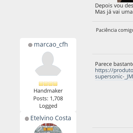
Depois vou des
Mas já vai uma
Paciência comig
marcao_cfh
14 de April de 201
Parece bastant
https://produt
supersonic-_J
Handmaker
Posts: 1,708
Logged
Etelvino Costa
17 de April de 201