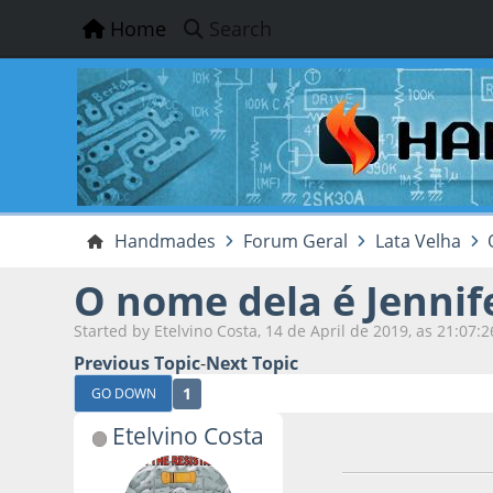
Home
Search
Handmades
Forum Geral
Lata Velha
O nome dela é Jennif
Started by Etelvino Costa, 14 de April de 2019, as 21:07:2
Previous Topic
-
Next Topic
1
GO DOWN
Etelvino Costa
14 de April de 201