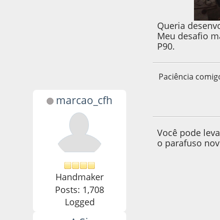
Queria desenvo
Meu desafio ma
P90.
Paciência comig
marcao_cfh
17 de April de 201
Você pode leva
o parafuso novo
Handmaker
Posts: 1,708
Logged