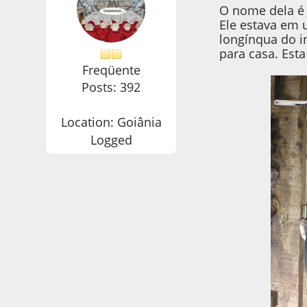
O nome dela é 
Ele estava em 
longínqua do in
para casa. Est
Freqüente
Posts: 392
Location: Goiânia
Logged