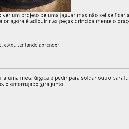
lver um projeto de uma jaguar mas não sei se ficaria 
ior agora é adiquirir as peças principalmente o bra
o, estou tentando aprender.
9, as 17:53:02
r a uma metalúrgica e pedir para soldar outro paraf
, o enferrujado gira junto.