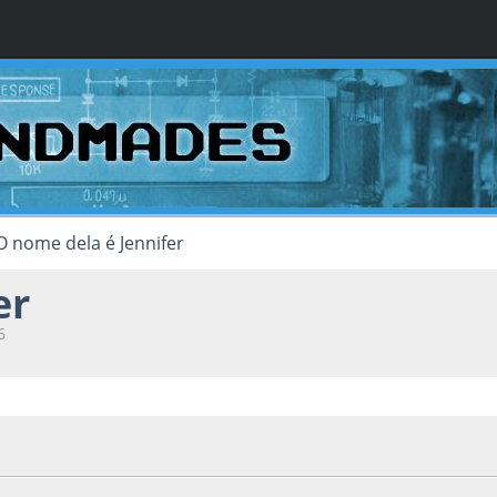
O nome dela é Jennifer
er
6
9, as 21:07:26