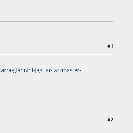
#1
arra-giannini-jaguar-jazzmaster-
#2
no Costa