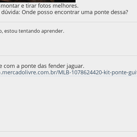
montar e tirar fotos melhores.
 dúvida: Onde posso encontrar uma ponte dessa?
o, estou tentando aprender.
9, as 22:12:39
e com a ponte das fender jaguar.
o.mercadolivre.com.br/MLB-1078624420-kit-ponte-guit
M
9, as 11:46:59
Last Edit
: 17 de April de 2019, as 11:48:42 by Etelvi