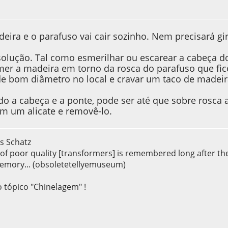
9, as 08:40:20
Last Edit
: 18 de April de 2019, as 10:00:12 by A.Sim
deira e o parafuso vai cair sozinho. Nem precisará gir
solução. Tal como esmerilhar ou escarear a cabeça d
er a madeira em torno da rosca do parafuso que fic
de bom diâmetro no local e cravar um taco de madeir
do a cabeça e a ponte, pode ser até que sobre rosca
m um alicate e removê-lo.
s Schatz
s of poor quality [transformers] is remembered long after t
emory... (obsoletetellyemuseum)
o tópico "Chinelagem" !
9, as 21:40:23