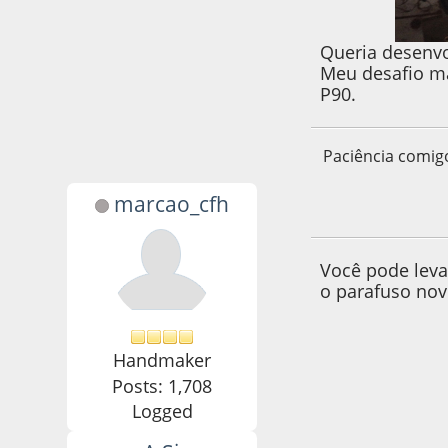
Queria desenvo
Meu desafio ma
P90.
Paciência comig
marcao_cfh
17 de April de 201
Você pode leva
o parafuso novo
Handmaker
Posts: 1,708
Logged