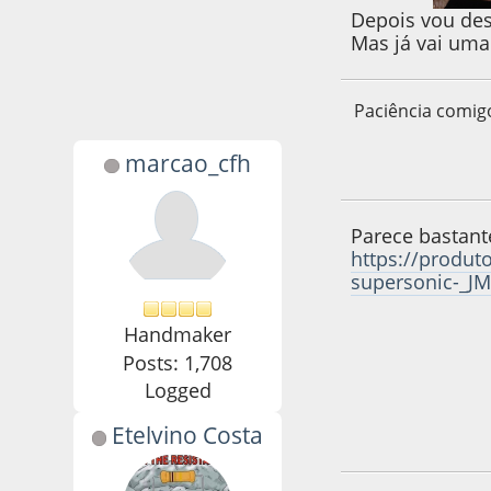
Depois vou des
Mas já vai uma
Paciência comig
marcao_cfh
14 de April de 201
Parece bastant
https://produt
supersonic-_J
Handmaker
Posts: 1,708
Logged
Etelvino Costa
17 de April de 201