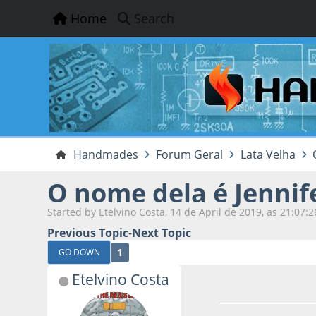
Home
Search
Handmades
Forum Geral
Lata Velha
O nome dela é Jennif
Started by Etelvino Costa, 14 de April de 2019, as 21:07:2
Previous Topic
-
Next Topic
1
GO DOWN
Etelvino Costa
14 de April de 201