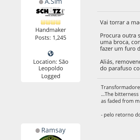
A.Sim
18 de April de 201
Vai torrar a ma
Handmaker
Procura outra 
Posts: 1,245
uma broca, com
fazer um furo 
Location: São
Aliás, removen
Leopoldo
do parafuso co
Logged
Transformadore
...The bitternes
as faded from m
- pelo retorno d
Ramsay
18 de April de 201