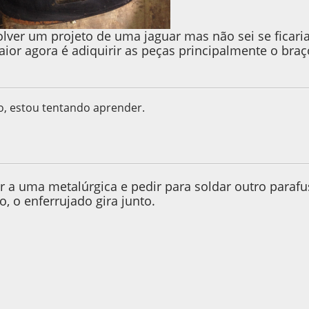
lver um projeto de uma jaguar mas não sei se ficaria 
ior agora é adiquirir as peças principalmente o bra
o, estou tentando aprender.
9, as 17:53:02
r a uma metalúrgica e pedir para soldar outro paraf
, o enferrujado gira junto.