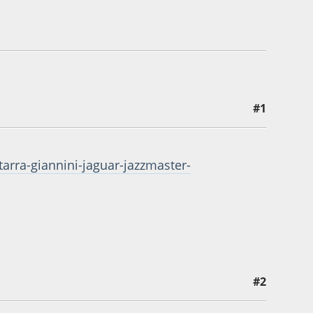
#1
arra-giannini-jaguar-jazzmaster-
#2
no Costa