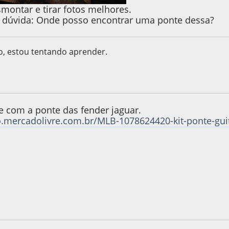
montar e tirar fotos melhores.
 dúvida: Onde posso encontrar uma ponte dessa?
o, estou tentando aprender.
9, as 22:12:39
e com a ponte das fender jaguar.
o.mercadolivre.com.br/MLB-1078624420-kit-ponte-guit
M
9, as 11:46:59
Last Edit
: 17 de April de 2019, as 11:48:42 by Etelvi