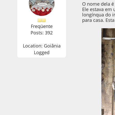
O nome dela é 
Ele estava em 
longínqua do in
para casa. Est
Freqüente
Posts: 392
Location: Goiânia
Logged