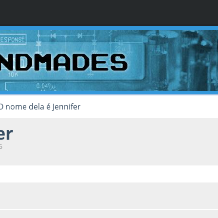
O nome dela é Jennifer
er
6
9, as 21:07:26