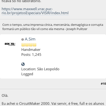
ficava só no laboratório.
https://www.maxwell.vrac.puc-
rio.br/projetosEspeciais/VISIR/index.html
Com o tempo, uma imprensa cínica, mercenária, demagógica e corrupta
formará um público tão vil como ela mesma - Joseph Pulitzer
A.Sim
Handmaker
Posts: 1,245
Location: São Leopoldo
Logged
23 de August de 2020, as 20:27:10
Last Edit
: 23 de August de 2020, as 22:32:54 by
#10
A.Sim
Olá.
Eu achei o CircuitMaker 2000. Vai servir, é free, full e os alunos