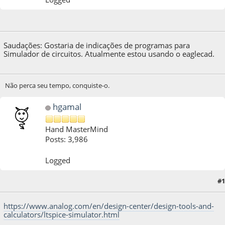
21 de August de 2020, as 16:27:18
Saudações: Gostaria de indicações de programas para
Simulador de circuitos. Atualmente estou usando o eaglecad.
Não perca seu tempo, conquiste-o.
hgamal
Hand MasterMind
Posts: 3,986
Logged
#1
21 de August de 2020, as 18:53:46
https://www.analog.com/en/design-center/design-tools-and-
calculators/ltspice-simulator.html