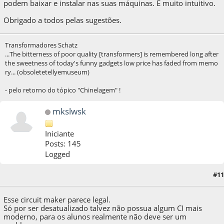
podem baixar e instalar nas suas máquinas. E muito intuitivo.
Obrigado a todos pelas sugestões.
Transformadores Schatz
...The bitterness of poor quality [transformers] is remembered long after
the sweetness of today's funny gadgets low price has faded from memo
ry... (obsoletetellyemuseum)
- pelo retorno do tópico "Chinelagem" !
mkslwsk
Iniciante
Posts: 145
Logged
#11
24 de August de 2020, as 01:28:01
Esse circuit maker parece legal.
Só por ser desatualizado talvez não possua algum CI mais
moderno, para os alunos realmente não deve ser um