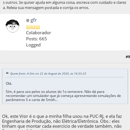
s outros. Se quiser ajuda em alguma coisa, escreva com cuidado e clarez
a. Releia sua mensagem postada e corrija os erros.
gfr
Colaborador
Posts: 665
Logged
#9
23 de August de 2020, as 20:07:12
Quote from: A.Sim on 22 de August de 2020, as 16:55:33
Olá.
Sím, é para uso pelos os alunos do 1o semestre. Não dá para
recomendar um simulador que já começa apresentando simulações de
parâmetros S e carta de Smith...
Ok, este Visir é o que a minha filha usou na PUC-RJ, e ela faz
Engenharia de Produção, não Elétrica/Eletrônica. Obs.: eles
tinham que montar cada exercício de verdade também, não