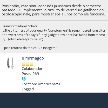
Pois então, esse simulador nós já usamos desde o semestre
passado. Eu implementei o circuito de varredura gatilhada do
osciloscópio nele, para mostrar aos alunos como ele funciona.
Transformadores Schatz
...The bitterness of poor quality [transformers] is remembered long after
the sweetness of today's funny gadgets low price has faded from memo
ry... (obsoletetellyemuseum)
- pelo retorno do tópico "Chinelagem" !
mrmagoo
Colaborador
Posts: 969
Location: Americana/SP
Logged
#14
04 de October de 2020, as 02:53:30