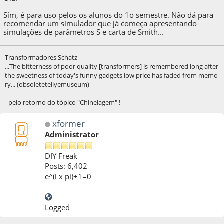
Sím, é para uso pelos os alunos do 1o semestre. Não dá para
recomendar um simulador que já começa apresentando
simulações de parâmetros S e carta de Smith...
Transformadores Schatz
...The bitterness of poor quality [transformers] is remembered long after
the sweetness of today's funny gadgets low price has faded from memo
ry... (obsoletetellyemuseum)
- pelo retorno do tópico "Chinelagem" !
xformer
Administrator
DIY Freak
Posts: 6,402
e^(i x pi)+1=0
Logged