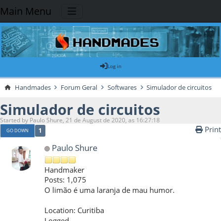
Main Menu
Log in
Handmades
Forum Geral
Softwares
Simulador de circuitos
Simulador de circuitos
Started by Paulo Shure, 21 de August de 2020, as 16:27:18
Print
1
GO DOWN
Paulo Shure
Handmaker
Posts: 1,075
O limão é uma laranja de mau humor.
Location: Curitiba
Logged