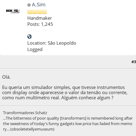
A.Sim
Handmaker
Posts: 1,245
Location: São Leopoldo
Logged
#3
21 de August de 2020, as 21:27:48
Olá.
Eu queria um simulador simples, que tivesse instrumentos
com display onde aparecesse o valor da tensão ou corrente,
como num multímetro real. Alguém conhece algum ?
Transformadores Schatz
...The bitterness of poor quality [transformers] is remembered long after
the sweetness of today's funny gadgets low price has faded from memo
ry... (obsoletetellyemuseum)