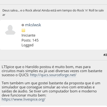
Deus salva... e o Rock alivia! Ainda está em tempo do Rock 'n' Roll te salv
ar
mkslwsk
Iniciante
Posts: 145
Logged
#2
21 de August de 2020, as 19:08:28
LTSpice que o Haroldo postou é muito bom, mas para
circuitos mais simples eu já usei diversas vezes com bastante
sucesso o QUCS:
http://qucs.sourceforge.net/
Tem também um que gostei bastante da proposta que é um
simulador que consegue simular ao vivo com entradas e
saídas de áudio. Se tiver um computador bom e moderno
deve funcionar muito bem:
https://www.livespice.org/