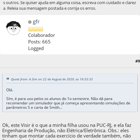
s outros. Se quiser ajuda em alguma coisa, escreva com cuidado e clarez
a. Releia sua mensagem postada e corrija os erros.
gfr
Colaborador
Posts: 665
Logged
#9
23 de August de 2020, as 20:07:12
Quote from: A.Sim on 22 de August de 2020, as 16:55:33
Olá.
Sím, é para uso pelos os alunos do 1o semestre. Não dá para
recomendar um simulador que já começa apresentando simulações de
parâmetros S e carta de Smith...
Ok, este Visir é o que a minha filha usou na PUC-RJ, e ela faz
Engenharia de Produção, não Elétrica/Eletrônica. Obs.: eles
tinham que montar cada exercício de verdade também, não