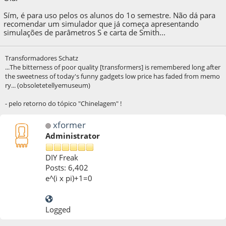
Sím, é para uso pelos os alunos do 1o semestre. Não dá para
recomendar um simulador que já começa apresentando
simulações de parâmetros S e carta de Smith...
Transformadores Schatz
...The bitterness of poor quality [transformers] is remembered long after
the sweetness of today's funny gadgets low price has faded from memo
ry... (obsoletetellyemuseum)
- pelo retorno do tópico "Chinelagem" !
xformer
Administrator
DIY Freak
Posts: 6,402
e^(i x pi)+1=0
Logged