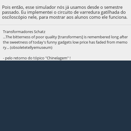
Pois então, esse simulador nós já usamos desde o semestre
passado. Eu implementei o circuito de varredura gatilhada do
osciloscópio nele, para mostrar aos alunos como ele funciona.
Transformadores Schatz
...The bitterness of poor quality [transformers] is remembered long after
the sweetness of today's funny gadgets low price has faded from memo
ry... (obsoletetellyemuseum)
- pelo retorno do tópico "Chinelagem" !
mrmagoo
Colaborador
Posts: 969
Location: Americana/SP
Logged
#14
04 de October de 2020, as 02:53:30