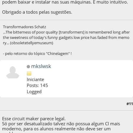
podem baixar e instalar nas suas máquinas. E muito intuitivo.
Obrigado a todos pelas sugestões.
Transformadores Schatz
...The bitterness of poor quality [transformers] is remembered long after
the sweetness of today's funny gadgets low price has faded from memo
ry... (obsoletetellyemuseum)
- pelo retorno do tópico "Chinelagem" !
mkslwsk
Iniciante
Posts: 145
Logged
#11
24 de August de 2020, as 01:28:01
Esse circuit maker parece legal.
Só por ser desatualizado talvez não possua algum CI mais
moderno, para os alunos realmente não deve ser um