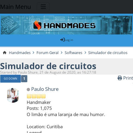
Main Menu
Log in
Handmades
Forum Geral
Softwares
Simulador de circuitos
Simulador de circuitos
Started by Paulo Shure, 21 de August de 2020, as 16:27:18
Print
1
GO DOWN
Paulo Shure
Handmaker
Posts: 1,075
O limão é uma laranja de mau humor.
Location: Curitiba
Logged