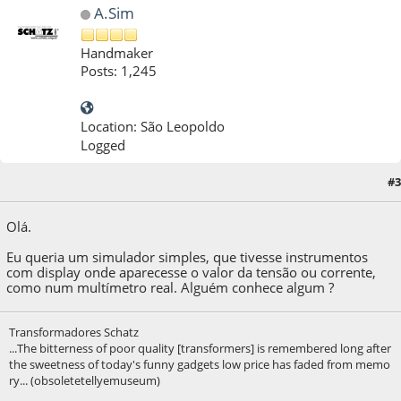
A.Sim
Handmaker
Posts: 1,245
Location: São Leopoldo
Logged
#3
21 de August de 2020, as 21:27:48
Olá.
Eu queria um simulador simples, que tivesse instrumentos
com display onde aparecesse o valor da tensão ou corrente,
como num multímetro real. Alguém conhece algum ?
Transformadores Schatz
...The bitterness of poor quality [transformers] is remembered long after
the sweetness of today's funny gadgets low price has faded from memo
ry... (obsoletetellyemuseum)