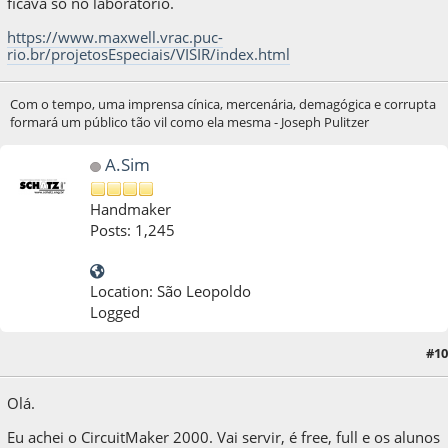
ficava só no laboratório.
https://www.maxwell.vrac.puc-
rio.br/projetosEspeciais/VISIR/index.html
Com o tempo, uma imprensa cínica, mercenária, demagógica e corrupta
formará um público tão vil como ela mesma - Joseph Pulitzer
A.Sim
Handmaker
Posts: 1,245
Location: São Leopoldo
Logged
23 de August de 2020, as 20:27:10
Last Edit
: 23 de August de 2020, as 22:32:54 by
#10
A.Sim
Olá.
Eu achei o CircuitMaker 2000. Vai servir, é free, full e os alunos