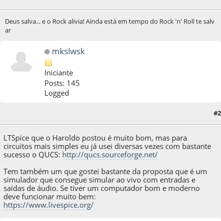
Deus salva... e o Rock alivia! Ainda está em tempo do Rock 'n' Roll te salv
ar
mkslwsk
Iniciante
Posts: 145
Logged
#2
21 de August de 2020, as 19:08:28
LTSpice que o Haroldo postou é muito bom, mas para
circuitos mais simples eu já usei diversas vezes com bastante
sucesso o QUCS:
http://qucs.sourceforge.net/
Tem também um que gostei bastante da proposta que é um
simulador que consegue simular ao vivo com entradas e
saídas de áudio. Se tiver um computador bom e moderno
deve funcionar muito bem:
https://www.livespice.org/