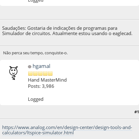
21 de August de 2020, as 16:27:18
Saudações: Gostaria de indicações de programas para
Simulador de circuitos. Atualmente estou usando o eaglecad.
Não perca seu tempo, conquiste-o.
hgamal
Hand MasterMind
Posts: 3,986
Logged
#1
21 de August de 2020, as 18:53:46
https://www.analog.com/en/design-center/design-tools-and-
calculators/ltspice-simulator.html