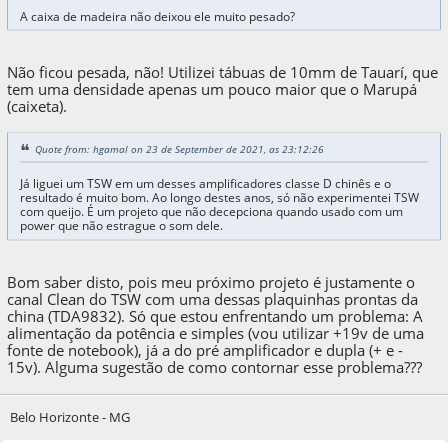
A caixa de madeira não deixou ele muito pesado?
Não ficou pesada, não! Utilizei tábuas de 10mm de Tauarí, que
tem uma densidade apenas um pouco maior que o Marupá
(caixeta).
Quote from: hgamal on 23 de September de 2021, as 23:12:26
Já liguei um TSW em um desses amplificadores classe D chinês e o
resultado é muito bom. Ao longo destes anos, só não experimentei TSW
com queijo. É um projeto que não decepciona quando usado com um
power que não estrague o som dele.
Bom saber disto, pois meu próximo projeto é justamente o
canal Clean do TSW com uma dessas plaquinhas prontas da
china (TDA9832). Só que estou enfrentando um problema: A
alimentação da potência e simples (vou utilizar +19v de uma
fonte de notebook), já a do pré amplificador e dupla (+ e -
15v). Alguma sugestão de como contornar esse problema???
Belo Horizonte - MG