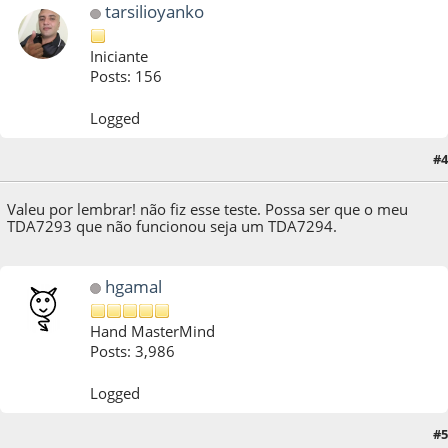
tarsilioyanko
Iniciante
Posts: 156
Logged
#4
24 de September de 2021, as 06:44:56
Valeu por lembrar! não fiz esse teste. Possa ser que o meu
TDA7293 que não funcionou seja um TDA7294.
hgamal
Hand MasterMind
Posts: 3,986
Logged
#5
24 de September de 2021, as 14:49:53