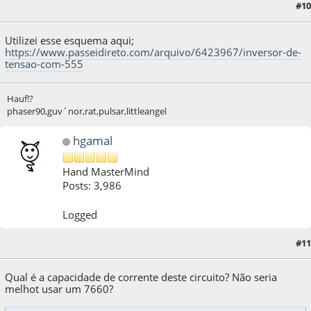
#10
02 de October de 2021, as 11:33:32
Utilizei esse esquema aqui;
https://www.passeidireto.com/arquivo/6423967/inversor-de-
tensao-com-555
Hauf!?
phaser90,guv´nor,rat,pulsar,littleangel
hgamal
Hand MasterMind
Posts: 3,986
Logged
#11
06 de October de 2021, as 01:09:16
Qual é a capacidade de corrente deste circuito? Não seria
melhot usar um 7660?