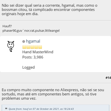
Não sei dizer qual seria a corrente, hgamal, mas como o
bossman citou, tá complicado encontrar componentes
originais hoje em dia.
Hauf!?
phaser90,guv´nor,rat,pulsar,littleangel
hgamal
Hand MasterMind
Posts: 3,986
Logged
#14
07 de October de 2021, as 18:54:35
Eu compro muito componente no Aliexpress, não sei se sou
sortudo, mas até em componentes bem antigos, só tive
problemas uma vez.
Quote from: hauf on 07 de October de 2021, as 18:24:43