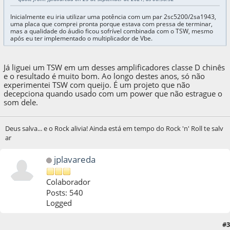
Inicialmente eu iria utilizar uma potência com um par 2sc5200/2sa1943,
uma placa que comprei pronta porque estava com pressa de terminar,
mas a qualidade do áudio ficou sofrível combinada com o TSW, mesmo
após eu ter implementado o multiplicador de Vbe.
Já liguei um TSW em um desses amplificadores classe D chinês
e o resultado é muito bom. Ao longo destes anos, só não
experimentei TSW com queijo. É um projeto que não
decepciona quando usado com um power que não estrague o
som dele.
Deus salva... e o Rock alivia! Ainda está em tempo do Rock 'n' Roll te salv
ar
jplavareda
Colaborador
Posts: 540
Logged
24 de September de 2021, as 05:10:38
Last Edit
: 24 de September de 2021, as
#3
05:21:28 by jplavareda