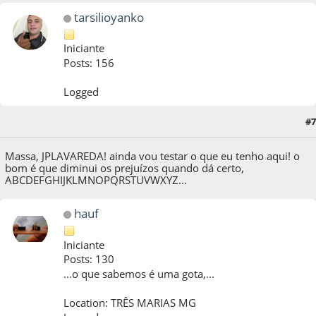
tarsilioyanko
Iniciante
Posts: 156
Logged
#7
25 de September de 2021, as 17:02:47
Massa, JPLAVAREDA! ainda vou testar o que eu tenho aqui! o
bom é que diminui os prejuízos quando dá certo,
ABCDEFGHIJKLMNOPQRSTUVWXYZ...
hauf
Iniciante
Posts: 130
...o que sabemos é uma gota,...
Location: TRÊS MARIAS MG