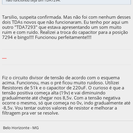
não funcionou seja um TDA7294.
Tarsilio, suspeita confirmada. Mas não foi com nenhum desses
dois TDAs novos que não funcionaram. Eu tenho por aqui um
outro "TDA7293" que estava apresentando um som muito
ruim e com ruido. Realizei a troca do capacitor para a posição
7294 e bingo!!!! Funcionou perfeitamente!!!!
-----
Fiz o circuito divisor de tensão de acordo com o esquema
acima. Funcionou, mas o pré ficou muito ruidoso. Utilizei
Resistores de 51k e o capacitor de 220uF. O curioso é que a
tensão positiva começa alta (19v) e vai diminuindo
gradualmente até chegar nos 8,5v. Com a tensão negativa
ocorre o mesmo, só que começa no 0v, indo gradualmente até
-8,5v. Vou tentar outros valores de resistor e melhorar a
filtragem pra ver se resolve.
Belo Horizonte - MG