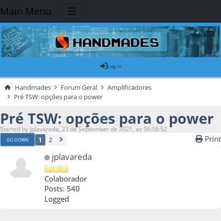
Main Menu
Log in
Handmades
Forum Geral
Amplificadores
Pré TSW: opções para o power
Pré TSW: opções para o power
Started by jplavareda, 23 de September de 2021, as 06:58:52
Print
1
2
GO DOWN
jplavareda
Colaborador
Posts: 540
Logged
23 de September de 2021, as 06:58:52
Last Edit
: 25 de September de 2021, as