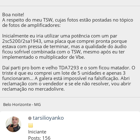
01:59:54 by jplavareda
Boa noite!
A respeito do meu TSW, cujas fotos estão postadas no tópico
de fotos de amplificadores:
Inicialmente eu iria utilizar uma potência com um par
2sc5200/2sa1943, uma placa que comprei pronta porque
estava com pressa de terminar, mas a qualidade do áudio
ficou sofrível combinada com o TSW, mesmo após eu ter
implementado o multiplicador de Vbe.
Daí parti pro bom e velho TDA7293 e o som ficou matador. O
triste é que eu comprei um lote de 5 unidades e apenas 3
funcionaram... A galera está impossível na falsificação. Abri
reclamação com o vendedor e se ele não resolver, vou abrir
reclamação no mercadolivre.
Belo Horizonte - MG
tarsilioyanko
Iniciante
Posts: 156