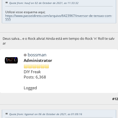
Quote from: hauf on 02 de October de 2021, as 11:33:32
Utilizei esse esquema aqui;
https://www.passeidireto.com/arquivo/6423967/inversor-de-tensao-com-
555
Deus salva... e o Rock alivia! Ainda está em tempo do Rock 'n' Roll te salv
ar
bossman
Administrator
DIY Freak
Posts: 6,368
Logged
#12
06 de October de 2021, as 15:28:13
Quote from: hgamal on 06 de October de 2021, as 01:09:16