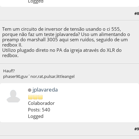
Logged
#8
27 de September de 2021, as 23:25:33
Tem um circuito de inversor de tensão usando o ci 555,
porque não faz um teste jplavareda? Uso um alimentando o
preamp do marshall 3005 aqui sem ruídos, seguido de um
redbox II.
Utilizo plugado direto no PA da igreja através do XLR do
redbox.
Hauf!?
phaser90,guv´nor,rat,pulsar,littleangel
jplavareda
Colaborador
Posts: 540
Logged
#9
28 de September de 2021, as 02:45:11