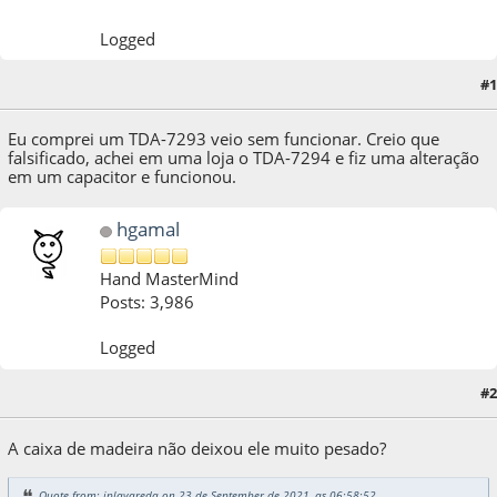
Logged
#1
23 de September de 2021, as 16:53:09
Eu comprei um TDA-7293 veio sem funcionar. Creio que
falsificado, achei em uma loja o TDA-7294 e fiz uma alteração
em um capacitor e funcionou.
hgamal
Hand MasterMind
Posts: 3,986
Logged
#2
23 de September de 2021, as 23:12:26
A caixa de madeira não deixou ele muito pesado?
Quote from: jplavareda on 23 de September de 2021, as 06:58:52