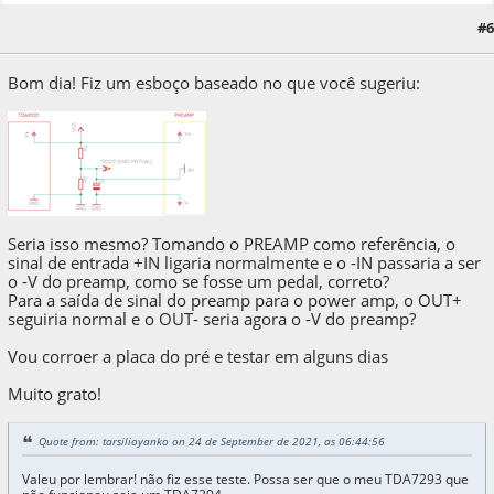
24 de September de 2021, as 18:28:41
Last Edit
: 25 de September de 2021, as
#6
17:01:31 by jplavareda
Bom dia! Fiz um esboço baseado no que você sugeriu:
Seria isso mesmo? Tomando o PREAMP como referência, o
sinal de entrada +IN ligaria normalmente e o -IN passaria a ser
o -V do preamp, como se fosse um pedal, correto?
Para a saída de sinal do preamp para o power amp, o OUT+
seguiria normal e o OUT- seria agora o -V do preamp?
Vou corroer a placa do pré e testar em alguns dias
Muito grato!
Quote from: tarsilioyanko on 24 de September de 2021, as 06:44:56
Valeu por lembrar! não fiz esse teste. Possa ser que o meu TDA7293 que