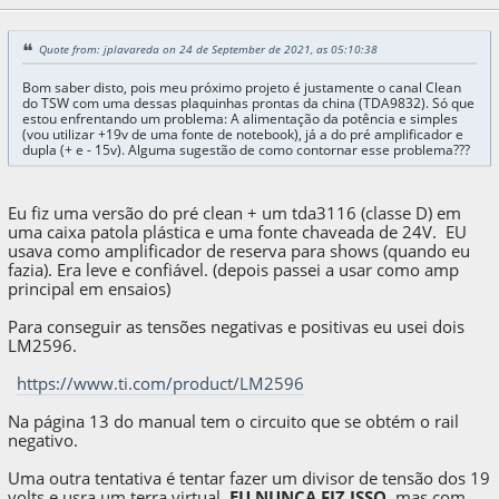
Quote from: jplavareda on 24 de September de 2021, as 05:10:38
Bom saber disto, pois meu próximo projeto é justamente o canal Clean
do TSW com uma dessas plaquinhas prontas da china (TDA9832). Só que
estou enfrentando um problema: A alimentação da potência e simples
(vou utilizar +19v de uma fonte de notebook), já a do pré amplificador e
dupla (+ e - 15v). Alguma sugestão de como contornar esse problema???
Eu fiz uma versão do pré clean + um tda3116 (classe D) em
uma caixa patola plástica e uma fonte chaveada de 24V. EU
usava como amplificador de reserva para shows (quando eu
fazia). Era leve e confiável. (depois passei a usar como amp
principal em ensaios)
Para conseguir as tensões negativas e positivas eu usei dois
LM2596.
https://www.ti.com/product/LM2596
Na página 13 do manual tem o circuito que se obtém o rail
negativo.
Uma outra tentativa é tentar fazer um divisor de tensão dos 19
volts e usra um terra virtual.
EU NUNCA FIZ ISSO
, mas com