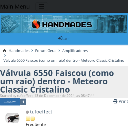
Main Menu
Log in
Handmades
Forum Geral
Amplificadores
Válvula 6550 Faiscou (como um raio) dentro - Meteoro Classic Cristalino
Válvula 6550 Faiscou (como
um raio) dentro - Meteoro
Classic Cristalino
Started by tufoeffect, 13 de December de 2024, as 08:47:44
Print
1
GO DOWN
tufoeffect
Freqüente