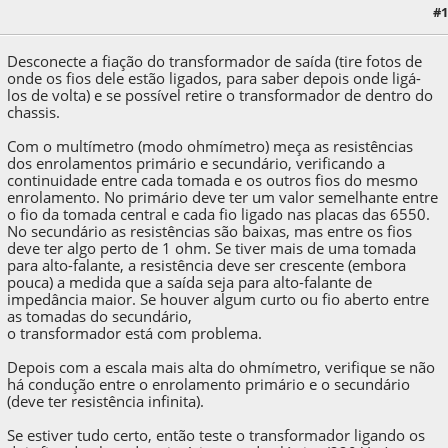
#1
13 de December de 2024, as 10:28:00
Desconecte a fiação do transformador de saída (tire fotos de
onde os fios dele estão ligados, para saber depois onde ligá-
los de volta) e se possível retire o transformador de dentro do
chassis.
Com o multímetro (modo ohmímetro) meça as resistências
dos enrolamentos primário e secundário, verificando a
continuidade entre cada tomada e os outros fios do mesmo
enrolamento. No primário deve ter um valor semelhante entre
o fio da tomada central e cada fio ligado nas placas das 6550.
No secundário as resistências são baixas, mas entre os fios
deve ter algo perto de 1 ohm. Se tiver mais de uma tomada
para alto-falante, a resistência deve ser crescente (embora
pouca) a medida que a saída seja para alto-falante de
impedância maior. Se houver algum curto ou fio aberto entre
as tomadas do secundário,
o transformador está com problema.
Depois com a escala mais alta do ohmímetro, verifique se não
há condução entre o enrolamento primário e o secundário
(deve ter resistência infinita).
Se estiver tudo certo, então teste o transformador ligando os