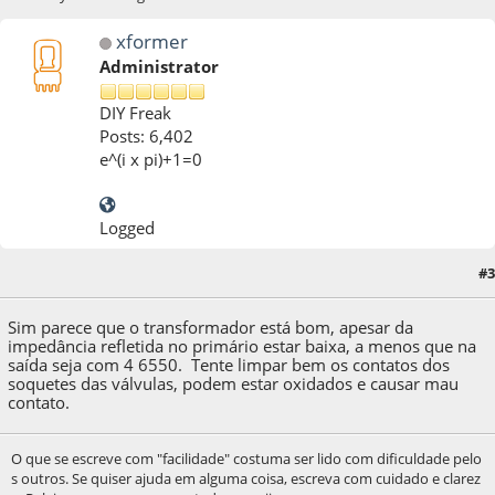
xformer
Administrator
DIY Freak
Posts: 6,402
e^(i x pi)+1=0
Logged
#3
14 de December de 2024, as 23:14:54
Sim parece que o transformador está bom, apesar da
impedância refletida no primário estar baixa, a menos que na
saída seja com 4 6550. Tente limpar bem os contatos dos
soquetes das válvulas, podem estar oxidados e causar mau
contato.
O que se escreve com "facilidade" costuma ser lido com dificuldade pelo
s outros. Se quiser ajuda em alguma coisa, escreva com cuidado e clarez