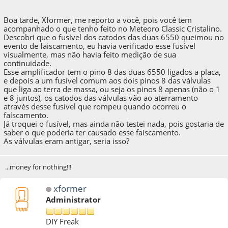
Boa tarde, Xformer, me reporto a você, pois você tem
acompanhado o que tenho feito no Meteoro Classic Cristalino.
Descobri que o fusível dos catodos das duas 6550 queimou no
evento de faiscamento, eu havia verificado esse fusível
visualmente, mas não havia feito medição de sua
continuidade.
Esse amplificador tem o pino 8 das duas 6550 ligados a placa,
e depois a um fusível comum aos dois pinos 8 das válvulas
que liga ao terra de massa, ou seja os pinos 8 apenas (não o 1
e 8 juntos), os catodos das válvulas vão ao aterramento
através desse fusível que rompeu quando ocorreu o
faíscamento.
Já troquei o fusível, mas ainda não testei nada, pois gostaria de
saber o que poderia ter causado esse faíscamento.
As válvulas eram antigar, seria isso?
...money for nothing!!!
xformer
Administrator
DIY Freak