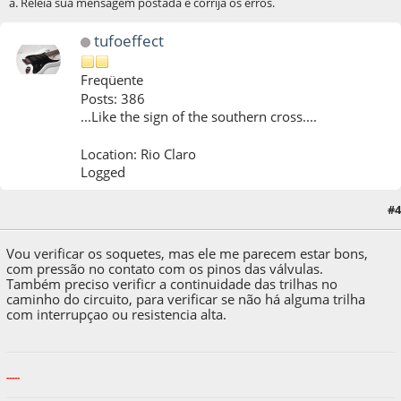
a. Releia sua mensagem postada e corrija os erros.
tufoeffect
Freqüente
Posts: 386
...Like the sign of the southern cross....
Location: Rio Claro
Logged
15 de December de 2024, as 14:13:04
Last Edit
: 15 de December de 2024, as
#4
15:59:37 by tufoeffect
Vou verificar os soquetes, mas ele me parecem estar bons,
com pressão no contato com os pinos das válvulas.
Também preciso verificr a continuidade das trilhas no
caminho do circuito, para verificar se não há alguma trilha
com interrupçao ou resistencia alta.
-----