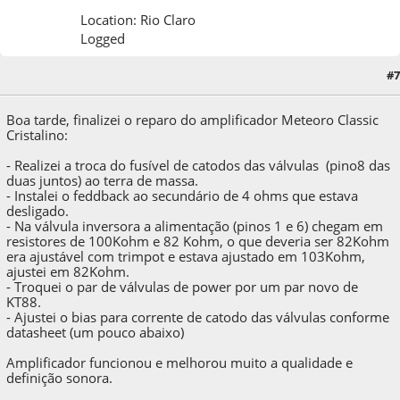
Location: Rio Claro
Logged
21 de December de 2024, as 15:55:22
Last Edit
: 21 de December de 2024, as
#7
15:56:17 by tufoeffect
Boa tarde, finalizei o reparo do amplificador Meteoro Classic
Cristalino:
- Realizei a troca do fusível de catodos das válvulas (pino8 das
duas juntos) ao terra de massa.
- Instalei o feddback ao secundário de 4 ohms que estava
desligado.
- Na válvula inversora a alimentação (pinos 1 e 6) chegam em
resistores de 100Kohm e 82 Kohm, o que deveria ser 82Kohm
era ajustável com trimpot e estava ajustado em 103Kohm,
ajustei em 82Kohm.
- Troquei o par de válvulas de power por um par novo de
KT88.
- Ajustei o bias para corrente de catodo das válvulas conforme
datasheet (um pouco abaixo)
Amplificador funcionou e melhorou muito a qualidade e
definição sonora.