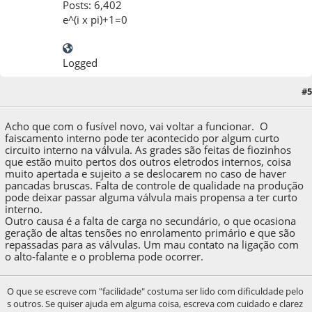
Posts: 6,402
e^(i x pi)+1=0
Logged
#5
16 de December de 2024, as 07:18:23
Acho que com o fusível novo, vai voltar a funcionar. O
faiscamento interno pode ter acontecido por algum curto
circuito interno na válvula. As grades são feitas de fiozinhos
que estão muito pertos dos outros eletrodos internos, coisa
muito apertada e sujeito a se deslocarem no caso de haver
pancadas bruscas. Falta de controle de qualidade na produção
pode deixar passar alguma válvula mais propensa a ter curto
interno.
Outro causa é a falta de carga no secundário, o que ocasiona
geração de altas tensões no enrolamento primário e que são
repassadas para as válvulas. Um mau contato na ligação com
o alto-falante e o problema pode ocorrer.
O que se escreve com "facilidade" costuma ser lido com dificuldade pelo
s outros. Se quiser ajuda em alguma coisa, escreva com cuidado e clarez