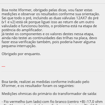
14:11:03 by tufoeffect
Boa noite Xformer, obrigado pelas dicas, vou fazer estas
medições e observar os resultados conforme sua orientação.
Sei que todo o pré, incluindo as duas válvulas 12AX7 do pré
(v1 e v2) está ok porque liguei isso ao return de um outro
valvulado e funcionou bonito, o problema está na etapa de
potência do amplificador.
Já testei os componentes e os valores destes nessa etapa,
ainda não testei as continuidades das trilhas na placa, devo
fazer essa verificação também, pois poderia haver alguma
pequena interrupção.
Obrigado por enquanto.
-----
Boa tarde, realizei as medidas conforme indicado pelo
XFormer, e os resultador foram os seguintes:
Medições ohmicas do primário do transformador de saída:
- Fio vermelho (um lado) com fio branco (centro +B) :17,0 ohm