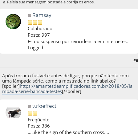
a. Releia sua mensagem postada e corrija os erros.
Ramsay
Colaborador
Posts: 997
Estou suspenso por reincidência em internetês.
Logged
#6
16 de December de 2024, as 19:21:15
Após trocar o fusível e antes de ligar, porque não tenta com
uma lâmpada série, como a mostrada no link abaixo?
[spoiler]
https://amantesdeamplificadores.com.br/2018/05/la
mpada-serie-bancada-testes
[/spoiler]
tufoeffect
Freqüente
Posts: 386
...Like the sign of the southern cross....