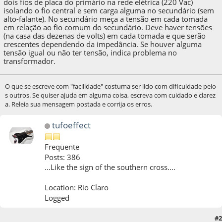
dois fios de placa do primário na rede elétrica (220 Vac)
isolando o fio central e sem carga alguma no secundário (sem
alto-falante). No secundário meça a tensão em cada tomada
em relação ao fio comum do secundário. Deve haver tensões
(na casa das dezenas de volts) em cada tomada e que serão
crescentes dependendo da impedância. Se houver alguma
tensão igual ou não ter tensão, indica problema no
transformador.
O que se escreve com "facilidade" costuma ser lido com dificuldade pelo
s outros. Se quiser ajuda em alguma coisa, escreva com cuidado e clarez
a. Releia sua mensagem postada e corrija os erros.
tufoeffect
Freqüente
Posts: 386
...Like the sign of the southern cross....
Location: Rio Claro
Logged
13 de December de 2024, as 20:38:40
Last Edit
: 15 de December de 2024, as
#2