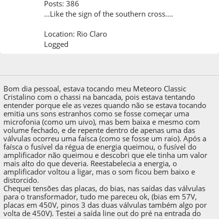
Posts: 386
...Like the sign of the southern cross....
Location: Rio Claro
Logged
13 de December de 2024, as 08:47:44
Bom dia pessoal, estava tocando meu Meteoro Classic
Cristalino com o chassi na bancada, pois estava tentando
entender porque ele as vezes quando não se estava tocando
emitia uns sons estranhos como se fosse começar uma
microfonia (como um uivo), mas bem baixa e mesmo com
volume fechado, e de repente dentro de apenas uma das
válvulas ocorreu uma faísca (como se fosse um raio). Após a
faísca o fusível da régua de energia queimou, o fusível do
amplificador não queimou e descobri que ele tinha um valor
mais alto do que deveria. Reestabelecia a energia, o
amplificador voltou a ligar, mas o som ficou bem baixo e
distorcido.
Chequei tensões das placas, do bias, nas saídas das válvulas
para o transformador, tudo me pareceu ok, (bias em 57V,
placas em 450V, pinos 3 das duas válvulas também algo por
volta de 450V). Testei a saída line out do pré na entrada do