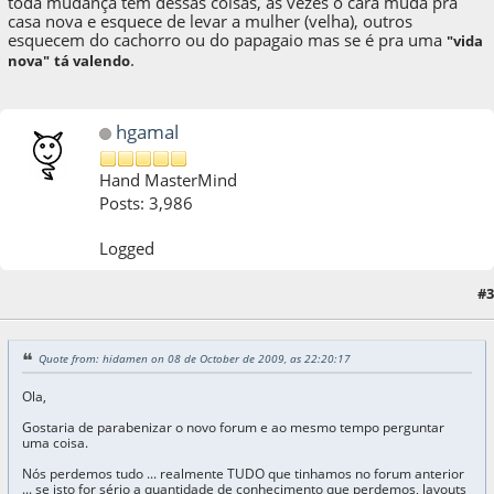
toda mudança tem dessas coisas, as vezes o cara muda pra
casa nova e esquece de levar a mulher (velha), outros
esquecem do cachorro ou do papagaio mas se é pra uma
"vida
.
nova"
tá valendo
hgamal
Hand MasterMind
Posts: 3,986
Logged
#3
08 de October de 2009, as 22:24:09
Quote from: hidamen on 08 de October de 2009, as 22:20:17
Ola,
Gostaria de parabenizar o novo forum e ao mesmo tempo perguntar
uma coisa.
Nós perdemos tudo ... realmente TUDO que tinhamos no forum anterior
... se isto for sério a quantidade de conhecimento que perdemos, layouts