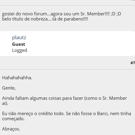
gostei do novo forum...agora sou um Sr. Member!!!! ;D ;D
belo título de nobreza....tá de parabens!!!!
plautz
Guest
Logged
#7
08 de October de 2009, as 23:11:56
Hahahahahha.
Gente,
Ainda faltam algumas coisas para fazer (como o Sr. Member
ai).
Eu não mereço o crédito todo. Se não fosse o Barci, nem tinha
começado.
Abraços.