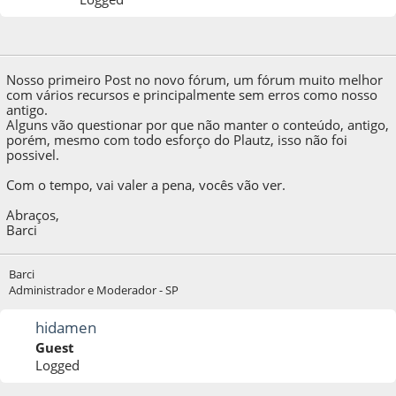
08 de October de 2009, as 22:08:07
Nosso primeiro Post no novo fórum, um fórum muito melhor
com vários recursos e principalmente sem erros como nosso
antigo.
Alguns vão questionar por que não manter o conteúdo, antigo,
porém, mesmo com todo esforço do Plautz, isso não foi
possivel.
Com o tempo, vai valer a pena, vocês vão ver.
Abraços,
Barci
Barci
Administrador e Moderador - SP
hidamen
Guest
Logged