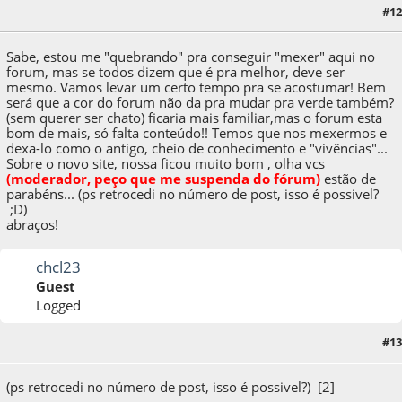
#12
08 de October de 2009, as 23:38:09
Sabe, estou me "quebrando" pra conseguir "mexer" aqui no
forum, mas se todos dizem que é pra melhor, deve ser
mesmo. Vamos levar um certo tempo pra se acostumar! Bem
será que a cor do forum não da pra mudar pra verde também?
(sem querer ser chato) ficaria mais familiar,mas o forum esta
bom de mais, só falta conteúdo!! Temos que nos mexermos e
dexa-lo como o antigo, cheio de conhecimento e "vivências"...
Sobre o novo site, nossa ficou muito bom , olha v
c
s
(moderador, peço que me suspenda do fórum)
estão de
parabéns... (ps retrocedi no número de post, isso é possivel?
;D)
abraços!
chcl23
Guest
Logged
#13
08 de October de 2009, as 23:45:02
(ps retrocedi no número de post, isso é possivel?) [2]