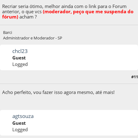
Recriar seria ótimo, melhor ainda com o link para o Forum
anterior, o que v
c
s
(moderador, peço que me suspenda do
fórum)
acham ?
Barci
Administrador e Moderador - SP
chcl23
Guest
Logged
#11
08 de October de 2009, as 23:37:33
Acho perfeito, vou fazer isso agora mesmo, até mais!
agtsouza
Guest
Logged