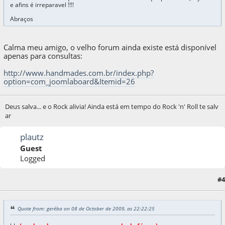
e afins é irreparavel !!!!
Abraços
Calma meu amigo, o velho forum ainda existe está disponível
apenas para consultas:
http://www.handmades.com.br/index.php?
option=com_joomlaboard&Itemid=26
Deus salva... e o Rock alivia! Ainda está em tempo do Rock 'n' Roll te salv
ar
plautz
Guest
Logged
#4
08 de October de 2009, as 22:27:03
Quote from: geréba on 08 de October de 2009, as 22:22:25