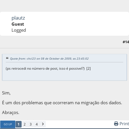
plautz
Guest
Logged
#14
08 de October de 2009, as 23:47:29
Quote from: chcl23 on 08 de October de 2009, as 23:45:02
(ps retrocedi no número de post, isso é possivel?) [2]
Sim,
É um dos problemas que ocorreram na migração dos dados.
Abraços.
Print
1
2
3
4
GO UP