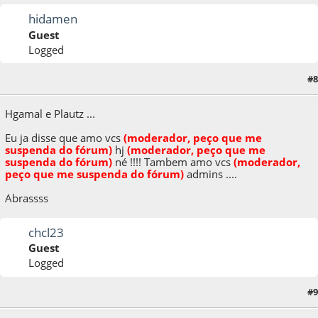
hidamen
Guest
Logged
#8
08 de October de 2009, as 23:23:41
Hgamal e Plautz ...
Eu ja disse que amo v
c
s
(moderador, peço que me
suspenda do fórum)
h
j
(moderador, peço que me
suspenda do fórum)
né !!!! Tambem amo v
c
s
(moderador,
peço que me suspenda do fórum)
admins ....
Abrassss
chcl23
Guest
Logged
#9
08 de October de 2009, as 23:30:34