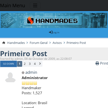
Main Menu
Log in
Handmades
Forum Geral
Avisos
Primeiro Post
Primeiro Post
Started by admin, 08 de October de 2009, as 22:08:07
Print
1
2
3
4
GO DOWN
admin
Administrator
Handmaker
Posts: 1,527
Location: Brasil
Logged