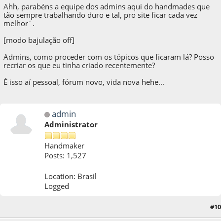
Ahh, parabéns a equipe dos admins aqui do handmades que
tão sempre trabalhando duro e tal, pro site ficar cada vez
melhor´.
[modo bajulação off]
Admins, como proceder com os tópicos que ficaram lá? Posso
recriar os que eu tinha criado recentemente?
É isso aí pessoal, fórum novo, vida nova hehe...
admin
Administrator
Handmaker
Posts: 1,527
Location: Brasil
Logged
#10
08 de October de 2009, as 23:36:52