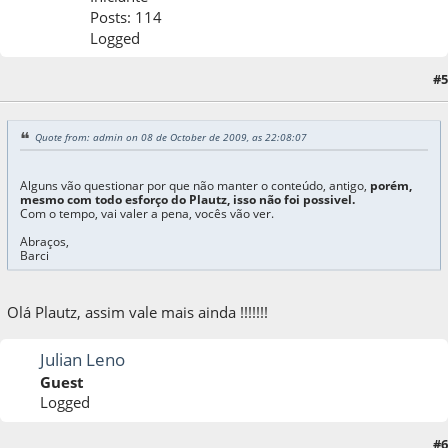
Posts: 114
Logged
#5
08 de October de 2009, as 23:04:33
Quote from: admin on 08 de October de 2009, as 22:08:07
Alguns vão questionar por que não manter o conteúdo, antigo,
porém,
mesmo com todo esforço do Plautz, isso não foi possivel.
Com o tempo, vai valer a pena, vocês vão ver.
Abraços,
Barci
Olá Plautz, assim vale mais ainda !!!!!!!
Julian Leno
Guest
Logged
#6
08 de October de 2009, as 23:06:11