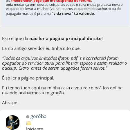
b
l
z
(moderador, peço que me suspenda do fórum)
,
toda mudança tem dessas coisas, as vezes o cara muda pra casa nova e
esquece de levar a mulher (velha), outros esquecem do cachorro ou do
"vida nova"
tá valendo
papagaio mas se é pra uma
.
Isso é que dá
não ler a página principal do site
!
Lá no antigo servidor eu tinha dito que:
"Todos os arquivos anexados (fotos, pdf´s e correlatos) foram
apagados do servidor atual para liberar espaço e assim realizar o
backup. Claro, antes de serem apagados foram salvos."
É só ler a página principal.
Eu tenho tudo aqui na minha casa e vou re-colocá-los online
quando acabarmos a migração.
Abraços.
geréba
Iniciante