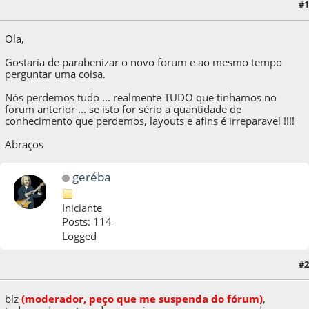
#1
08 de October de 2009, as 22:20:17
Ola,
Gostaria de parabenizar o novo forum e ao mesmo tempo
perguntar uma coisa.
Nós perdemos tudo ... realmente TUDO que tinhamos no
forum anterior ... se isto for sério a quantidade de
conhecimento que perdemos, layouts e afins é irreparavel !!!!
Abraços
geréba
Iniciante
Posts: 114
Logged
#2
08 de October de 2009, as 22:22:25
b
l
z
(moderador, peço que me suspenda do fórum)
,