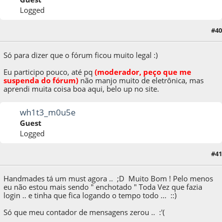
Logged
#40
12 de October de 2009, as 14:50:03
Só para dizer que o fórum ficou muito legal :)
Eu participo pouco, até p
q
(moderador, peço que me
suspenda do fórum)
não manjo muito de eletrônica, mas
aprendi muita coisa boa aqui, belo up no site.
wh1t3_m0u5e
Guest
Logged
13 de October de 2009, as 02:29:49
Last Edit
: 13 de October de 2009, as 02:35:00
#41
by wh1t3_m0u5e
Handmades tá um must agora .. ;D Muito Bom ! Pelo menos
eu não estou mais sendo " enchotado " Toda Vez que fazia
login .. e tinha que fica logando o tempo todo ... ::)
Só que meu contador de mensagens zerou .. :'(