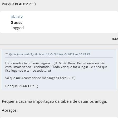
::)
Por que
PLAUTZ ?
plautz
Guest
Logged
#42
13 de October de 2009, as 05:57:44
Quote from: wh1t3_m0u5e on 13 de October de 2009, as 02:29:49
Handmades tá um must agora .. ;D Muito Bom ! Pelo menos eu não
estou mais sendo " enchotado " Toda Vez que fazia login .. e tinha que
fica logando o tempo todo ... ::)
Só que meu contador de mensagens zerou .. :'(
Por que
PLAUTZ ?
::)
Pequena caca na importação da tabela de usuários antiga.
Abraços.