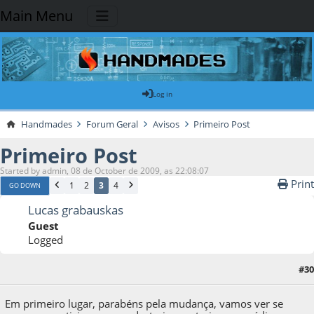
Main Menu
Log in
Handmades
Forum Geral
Avisos
Primeiro Post
Primeiro Post
Started by admin, 08 de October de 2009, as 22:08:07
Print
1
2
3
4
GO DOWN
Lucas grabauskas
Guest
Logged
#30
09 de October de 2009, as 18:19:57
Em primeiro lugar, parabéns pela mudança, vamos ver se