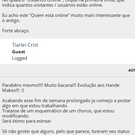
indica quantos visitantes / usuários estão online.
Eu acho este "Quem está online" muito mais interessante que
o antigo.
Forte abraço.
Tiarlei Crist
Guest
Logged
11 de October de 2009, as 23:37:38
Last Edit
: 11 de October de 2009, as 23:49:14
#37
by Tiarlei Crist
Parabêns mesmo!!!! Muito bacana!!! Evolução aos Hande
Makes!!! :'(
Acabando esse fim de semana prolongado ja começo a postar
algo em que estou trabalhando.
Tratasse de um esquemático de um chorus, que estou
modificando.
Será ótimo para estrear.
Só não gostei que alguns, pelo que parece, tiveram seu status