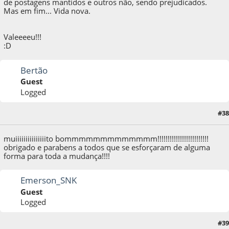
de postagens mantidos e outros não, sendo prejudicados.
Mas em fim... Vida nova.
Valeeeeu!!!
:D
Bertão
Guest
Logged
#38
12 de October de 2009, as 03:22:02
muiiiiiiiiiiiiiiito bommmmmmmmmmmmm!!!!!!!!!!!!!!!!!!!!!!!!!
obrigado e parabens a todos que se esforçaram de alguma
forma para toda a mudança!!!!
Emerson_SNK
Guest
Logged
#39
12 de October de 2009, as 08:35:15