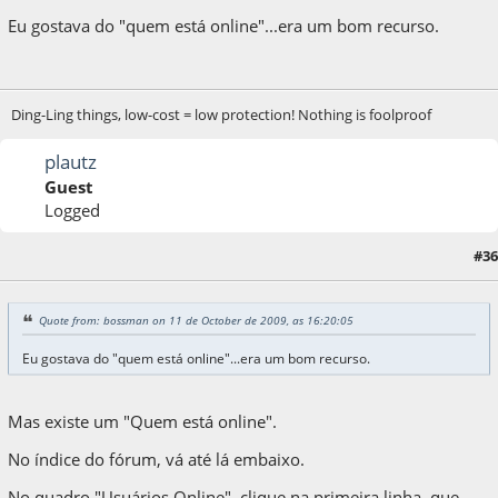
Eu gostava do "quem está online"...era um bom recurso.
Ding-Ling things, low-cost = low protection! Nothing is foolproof
plautz
Guest
Logged
#36
11 de October de 2009, as 21:10:02
Quote from: bossman on 11 de October de 2009, as 16:20:05
Eu gostava do "quem está online"...era um bom recurso.
Mas existe um "Quem está online".
No índice do fórum, vá até lá embaixo.
No quadro "Usuários Online", clique na primeira linha, que