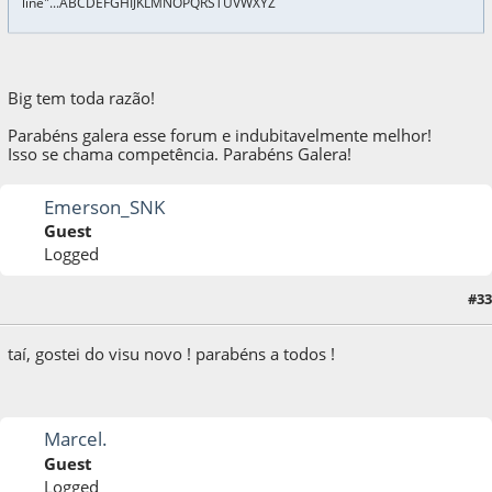
line"...ABCDEFGHIJKLMNOPQRSTUVWXYZ
Big tem toda razão!
Parabéns galera esse forum e indubitavelmente melhor!
Isso se chama competência. Parabéns Galera!
Emerson_SNK
Guest
Logged
#33
10 de October de 2009, as 13:36:45
taí, gostei do visu novo ! parabéns a todos !
Marcel.
Guest
Logged