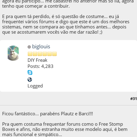
agora eu participo... me cadastrei no anterior mas só lia, agora
tenho que começar a contribuir.
E pra quem tá perdido, é só questão de costume... eu já
frequentei vários fórums e digo que este é um dos melhores
sistemas, nem se compara ao que tínhamos antes... depois
que se acostumarem vocês vão me dar razão! ;)
biglouis
DIY Freak
Posts: 4,283
Logged
#31
10 de October de 2009, as 02:40:40
Ficou fantástico... parabéns Plautz e Barci!!!
Pra quem costuma frequentar foruns como o Free Stomp
Boxes e afins, não estranha muito esse modelo aqui, é bem
mais funcional e simpático...