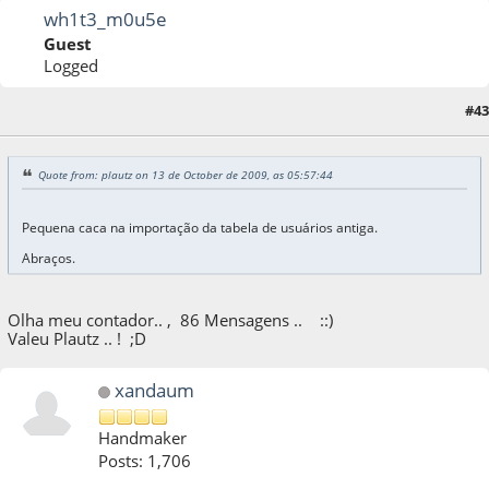
wh1t3_m0u5e
Guest
Logged
#43
13 de October de 2009, as 14:29:59
Quote from: plautz on 13 de October de 2009, as 05:57:44
Pequena caca na importação da tabela de usuários antiga.
Abraços.
Olha meu contador.. , 86 Mensagens .. ::)
Valeu Plautz .. ! ;D
xandaum
Handmaker
Posts: 1,706