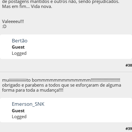
de postagens mantidos e outros não, sendo prejudicados.
Mas em fim... Vida nova.
Valeeeeu!!!
:D
Bertão
Guest
Logged
#38
12 de October de 2009, as 03:22:02
muiiiiiiiiiiiiiiito bommmmmmmmmmmmm!!!!!!!!!!!!!!!!!!!!!!!!!
obrigado e parabens a todos que se esforçaram de alguma
forma para toda a mudança!!!!
Emerson_SNK
Guest
Logged
#39
12 de October de 2009, as 08:35:15