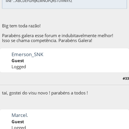
line"...ABCDEFGHIJKLMNOPQRSTUVWXYZ
Big tem toda razão!
Parabéns galera esse forum e indubitavelmente melhor!
Isso se chama competência. Parabéns Galera!
Emerson_SNK
Guest
Logged
#33
10 de October de 2009, as 13:36:45
taí, gostei do visu novo ! parabéns a todos !
Marcel.
Guest
Logged