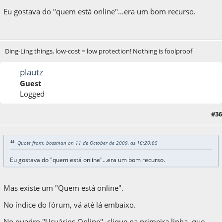
Eu gostava do "quem está online"...era um bom recurso.
Ding-Ling things, low-cost = low protection! Nothing is foolproof
plautz
Guest
Logged
#36
11 de October de 2009, as 21:10:02
Quote from: bossman on 11 de October de 2009, as 16:20:05
Eu gostava do "quem está online"...era um bom recurso.
Mas existe um "Quem está online".
No índice do fórum, vá até lá embaixo.
No quadro "Usuários Online", clique na primeira linha, que