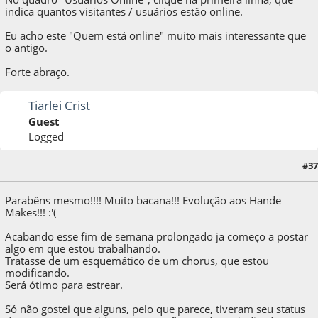
indica quantos visitantes / usuários estão online.
Eu acho este "Quem está online" muito mais interessante que
o antigo.
Forte abraço.
Tiarlei Crist
Guest
Logged
11 de October de 2009, as 23:37:38
Last Edit
: 11 de October de 2009, as 23:49:14
#37
by Tiarlei Crist
Parabêns mesmo!!!! Muito bacana!!! Evolução aos Hande
Makes!!! :'(
Acabando esse fim de semana prolongado ja começo a postar
algo em que estou trabalhando.
Tratasse de um esquemático de um chorus, que estou
modificando.
Será ótimo para estrear.
Só não gostei que alguns, pelo que parece, tiveram seu status