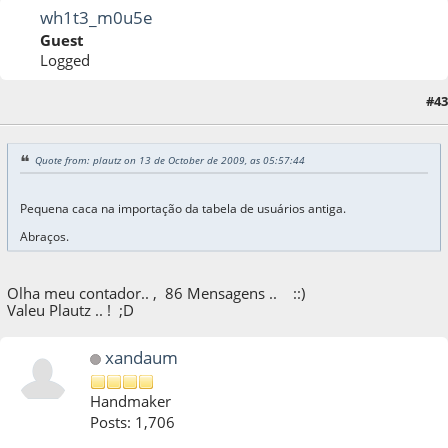
wh1t3_m0u5e
Guest
Logged
#43
13 de October de 2009, as 14:29:59
Quote from: plautz on 13 de October de 2009, as 05:57:44
Pequena caca na importação da tabela de usuários antiga.
Abraços.
Olha meu contador.. , 86 Mensagens .. ::)
Valeu Plautz .. ! ;D
xandaum
Handmaker
Posts: 1,706