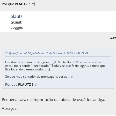
::)
Por que
PLAUTZ ?
plautz
Guest
Logged
#42
13 de October de 2009, as 05:57:44
Quote from: wh1t3_m0u5e on 13 de October de 2009, as 02:29:49
Handmades tá um must agora .. ;D Muito Bom ! Pelo menos eu não
estou mais sendo " enchotado " Toda Vez que fazia login .. e tinha que
fica logando o tempo todo ... ::)
Só que meu contador de mensagens zerou .. :'(
Por que
PLAUTZ ?
::)
Pequena caca na importação da tabela de usuários antiga.
Abraços.