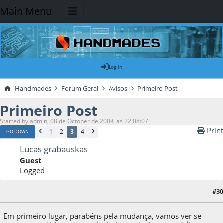
Main Menu
Log in
Handmades
Forum Geral
Avisos
Primeiro Post
Primeiro Post
Started by admin, 08 de October de 2009, as 22:08:07
Print
1
2
3
4
GO DOWN
Lucas grabauskas
Guest
Logged
#30
09 de October de 2009, as 18:19:57
Em primeiro lugar, parabéns pela mudança, vamos ver se