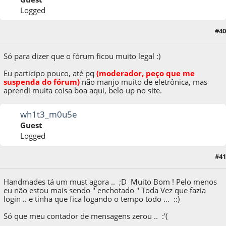
Logged
#40
12 de October de 2009, as 14:50:03
Só para dizer que o fórum ficou muito legal :)
Eu participo pouco, até p
q
(moderador, peço que me
suspenda do fórum)
não manjo muito de eletrônica, mas
aprendi muita coisa boa aqui, belo up no site.
wh1t3_m0u5e
Guest
Logged
13 de October de 2009, as 02:29:49
Last Edit
: 13 de October de 2009, as 02:35:00
#41
by wh1t3_m0u5e
Handmades tá um must agora .. ;D Muito Bom ! Pelo menos
eu não estou mais sendo " enchotado " Toda Vez que fazia
login .. e tinha que fica logando o tempo todo ... ::)
Só que meu contador de mensagens zerou .. :'(