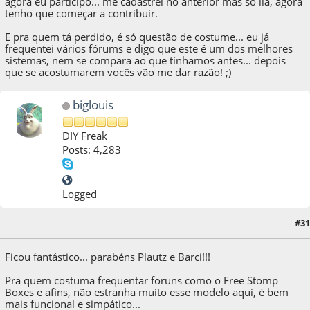
agora eu participo... me cadastrei no anterior mas só lia, agora
tenho que começar a contribuir.
E pra quem tá perdido, é só questão de costume... eu já
frequentei vários fórums e digo que este é um dos melhores
sistemas, nem se compara ao que tínhamos antes... depois
que se acostumarem vocês vão me dar razão! ;)
biglouis
DIY Freak
Posts: 4,283
Logged
#31
10 de October de 2009, as 02:40:40
Ficou fantástico... parabéns Plautz e Barci!!!
Pra quem costuma frequentar foruns como o Free Stomp
Boxes e afins, não estranha muito esse modelo aqui, é bem
mais funcional e simpático...