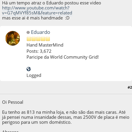
Há um tempo atraz o Eduardo postou esse video
http://www.youtube.com/watch?
v=G7qMVYf85sM&feature=related
mas esse ai é mais handmade :D
Eduardo
Hand MasterMind
Posts: 3,672
Paricipe da World Community Grid!
Logged
#2
12 de April de 2011, as 10:59:29
Oi Pessoal
Eu tenho as 813 na minha loja, e não são das mais caras. Até
já pensei numa insanidade dessas, mas 2500V de placa é meio
perigoso para um som doméstico.
Abraços