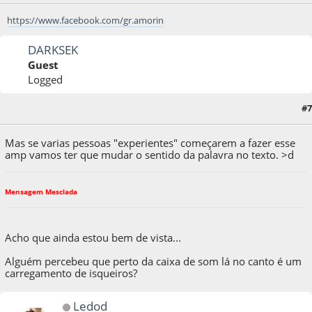
https://www.facebook.com/gr.amorin
DARKSEK
Guest
Logged
12 de April de 2011, as 21:21:58
Last Edit
: 12 de April de 2011, as 21:24:22 by
#7
DARKSEK
Mas se varias pessoas "experientes" começarem a fazer esse
amp vamos ter que mudar o sentido da palavra no texto. >d
Mensagem Mesclada
Acho que ainda estou bem de vista...
Alguém percebeu que perto da caixa de som lá no canto é um
carregamento de isqueiros?
Ledod