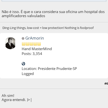
Não é isso. É que o cara considera sua oficina um hospital dos
amplificadores valvulados
Ding-Ling things, low-cost = low protection! Nothing is foolproof
GrAmorin
Hand MasterMind
Posts: 3,354
Location: Presidente Prudente-SP
Logged
#6
12 de April de 2011, as 20:24:05
Ah sim!
Agora entendi. )>|