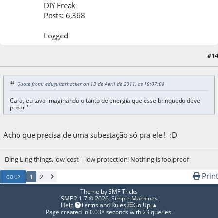
DIY Freak
Posts: 6,368
Logged
#14
14 de April de 2011, as 00:34:39
Quote from: eduguitarhacker on 13 de April de 2011, as 19:07:08
Cara, eu tava imaginando o tanto de energia que esse brinquedo deve
puxar '-'
Acho que precisa de uma subestação só pra ele ! :D
Ding-Ling things, low-cost = low protection! Nothing is foolproof
Print
1
2
GO UP
Theme by
SMF Tricks
SMF 2.1.7 © 2026
,
Simple Machines
Help
Terms and Rules
Go Up ▲
Page created in 0.038 seconds with 23 queries.