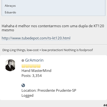
Abraços
Eduardo
Hahaha é melhor nos contentarmos com uma dupla de KT120
mesmo
http://www.tubedepot.com/ts-kt120.html
Ding-Ling things, low-cost = low protection! Nothing is foolproof
GrAmorin
Hand MasterMind
Posts: 3,354
Location: Presidente Prudente-SP
Logged
#4
12 de April de 2011, as 18:07:22