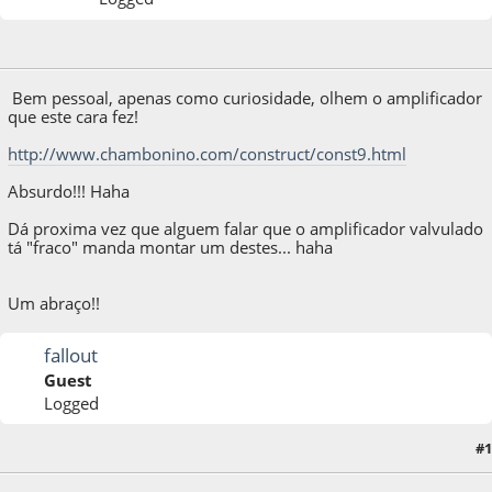
12 de April de 2011, as 10:04:14
Bem pessoal, apenas como curiosidade, olhem o amplificador
que este cara fez!
http://www.chambonino.com/construct/const9.html
Absurdo!!! Haha
Dá proxima vez que alguem falar que o amplificador valvulado
tá "fraco" manda montar um destes... haha
Um abraço!!
fallout
Guest
Logged
#1
12 de April de 2011, as 10:22:57