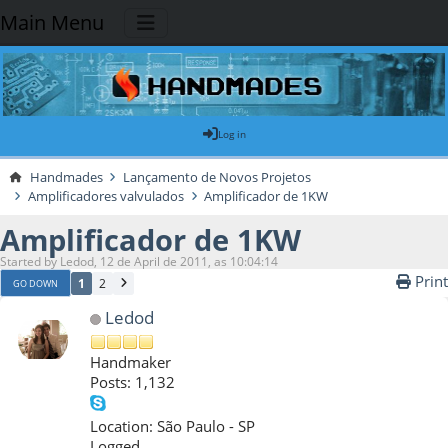
Main Menu
Log in
Handmades
Lançamento de Novos Projetos
Amplificadores valvulados
Amplificador de 1KW
Amplificador de 1KW
Started by Ledod, 12 de April de 2011, as 10:04:14
Print
1
2
GO DOWN
Ledod
Handmaker
Posts: 1,132
Location: São Paulo - SP
Logged