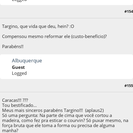
#154
08 de May de 2013, as 16:18:36
Targino, que vida que deu, hein? :O
Compensou mesmo reformar ele (custo-benefício)?
Parabéns!!
Albuquerque
Guest
Logged
#155
08 de May de 2013, as 20:14:53
Caracas!!! ???
Tou bestificado...
Meus mais sinceros parabéns Targino!!! (aplaus2)
Só uma pergunta: Na parte de cima que você cortou a
madeira, como fez pra esticar o courvin? Só puxar mesmo, na
força bruta que ele toma a forma ou precisa de alguma
manha?