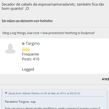
Secador de cabelo da esposa/namorada/etc. também fica tão
bom quanto! ;D
Só nãos as deixem ver hehehe
Ding-Ling things, low-cost = low protection! Nothing is foolproof
Targino
Freqüente
Posts: 410
Logged
#163
09 de May de 2013, as 09:08:55
Quote from: Alfredo Padrao on 09 de May de 2013, as 00:25:22
Parabéns Targino. :tup
Fala um pouco deste tecido ortofônico; onde comprou? quanto custou?