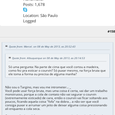
Posts: 1,678
Location: São Paulo
Logged
#158
08 de May de 2013, as 22:57:01
Quote from: Marcel. on 08 de May de 2013, as 20:52:43
Quote from: Albuquerque on 08 de May de 2013, as 20:14:53
Só uma pergunta: Na parte de cima que você cortou a madeira,
como fez pra esticar o courvin? Só puxar mesmo, na força bruta que
ele toma a forma ou precisa de alguma manha?
Não sou o Targino, mas vou me intrometer... _
Você pode usar força bruta, mas uma coisa é certa, vai dar um trabalho
monstruoso, porque a cola de contato não vai segurar o courvin
(extremamente esticado) de cara, então o courvin vai ficar soltando aos
poucos, ficando aquela coisa "fofa" na dobra... a não ser que você
consiga puxar e arrumar um jeito de deixar alguma coisa pressionando
ali enquanto a cola seca.