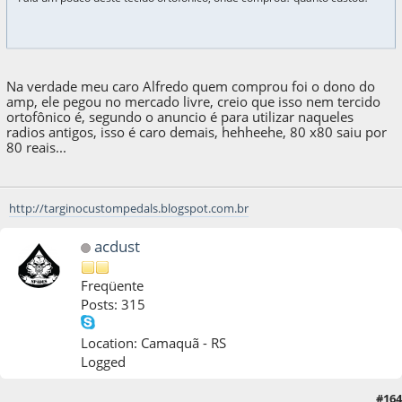
Na verdade meu caro Alfredo quem comprou foi o dono do
amp, ele pegou no mercado livre, creio que isso nem tercido
ortofônico é, segundo o anuncio é para utilizar naqueles
radios antigos, isso é caro demais, hehheehe, 80 x80 saiu por
80 reais...
http://targinocustompedals.blogspot.com.br
acdust
Freqüente
Posts: 315
Location: Camaquã - RS
Logged
#164
09 de May de 2013, as 09:39:43