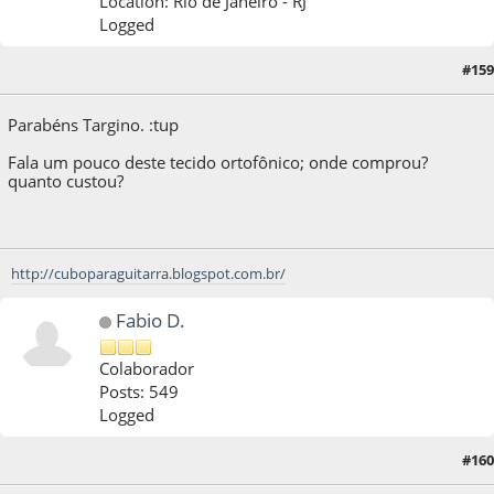
Location: Rio de Janeiro - RJ
Logged
#159
09 de May de 2013, as 00:25:22
Parabéns Targino. :tup
Fala um pouco deste tecido ortofônico; onde comprou?
quanto custou?
http://cuboparaguitarra.blogspot.com.br/
Fabio D.
Colaborador
Posts: 549
Logged
#160
09 de May de 2013, as 06:54:26