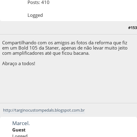
Posts: 410
Logged
#153
08 de May de 2013, as 13:41:43
Compartilhando com os amigos as fotos da reforma que fiz
em um Bold 105 da Staner, apenas de não levar muito jeito
com amplificadores até que ficou bacana.
Abraço a todos!
http://targinocustompedals.blogspot.com.br
Marcel.
Guest
Logged