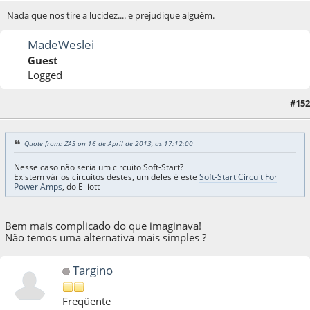
Nada que nos tire a lucidez.... e prejudique alguém.
MadeWeslei
Guest
Logged
#152
16 de April de 2013, as 22:56:19
Quote from: ZAS on 16 de April de 2013, as 17:12:00
Nesse caso não seria um circuito Soft-Start?
Existem vários circuitos destes, um deles é este
Soft-Start Circuit For
Power Amps
, do Elliott
Bem mais complicado do que imaginava!
Não temos uma alternativa mais simples ?
Targino
Freqüente