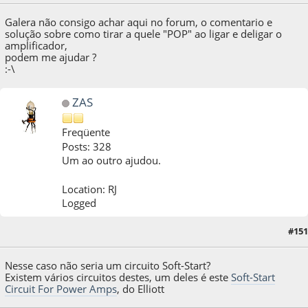
Galera não consigo achar aqui no forum, o comentario e
solução sobre como tirar a quele "POP" ao ligar e deligar o
amplificador,
podem me ajudar ?
:-\
ZAS
Freqüente
Posts: 328
Um ao outro ajudou.
Location: RJ
Logged
#151
16 de April de 2013, as 17:12:00
Nesse caso não seria um circuito Soft-Start?
Existem vários circuitos destes, um deles é este
Soft-Start
Circuit For Power Amps
, do Elliott