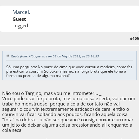
Marcel.
Guest
Logged
#156
08 de May de 2013, as 20:52:43
Quote from: Albuquerque on 08 de May de 2013, as 20:14:53
Só uma pergunta: Na parte de cima que você cortou a madeira, como fez
pra esticar o courvin? Só puxar mesmo, na força bruta que ele toma a
forma ou precisa de alguma manha?
Não sou o Targino, mas vou me intrometer... _
Você pode usar força bruta, mas uma coisa é certa, vai dar um
trabalho monstruoso, porque a cola de contato não vai
segurar o courvin (extremamente esticado) de cara, então o
courvin vai ficar soltando aos poucos, ficando aquela coisa
"fofa" na dobra... a não ser que você consiga puxar e arrumar
um jeito de deixar alguma coisa pressionando ali enquanto a
cola seca.