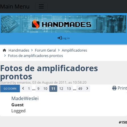
Main Menu
Log in
Handmades
Forum Geral
Amplificadores
Fotos de amplificadores prontos
Fotos de amplificadores
prontos
Started by emaniox, 03 de August de 2011, as 10:58:20
Print
...
...
1
9
10
11
12
13
49
GO DOWN
MadeWeslei
Guest
Logged
#150
16 de April de 2013, as 00:16:08