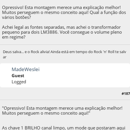
Opressivo! Esta montagem merece uma explicação melhor!
Muitos perseguem o mesmo conceito aqui! Qual a função dos
vários botões?
Achei legal as fontes separadas, mas achei o transformador
pequeno para dois LM3886. Você consegue o volume pleno
em regime?
Deus salva... e o Rock alivia! Ainda está em tempo do Rock 'n' Roll te salv
ar
MadeWeslei
Guest
Logged
18 de June de 2013, as 12:30:53
Last Edit
: 18 de June de 2013, as 12:39:36 by
#187
MadeWeslei
"Opressivo! Esta montagem merece uma explicação melhor!
Muitos perseguem o mesmo conceito aqui!"
As chave 1 BRILHO canal limpo, um mode que postaram aqui