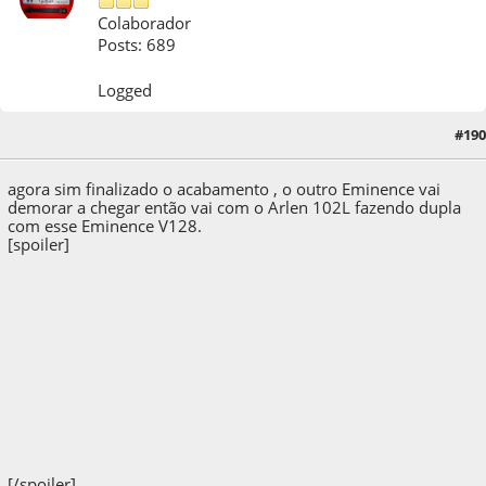
Colaborador
Posts: 689
Logged
27 de June de 2013, as 21:57:40
Last Edit
: 27 de June de 2013, as 22:46:00 by
#190
edyguitar
agora sim finalizado o acabamento , o outro Eminence vai
demorar a chegar então vai com o Arlen 102L fazendo dupla
com esse Eminence V128.
[spoiler]
[/spoiler]