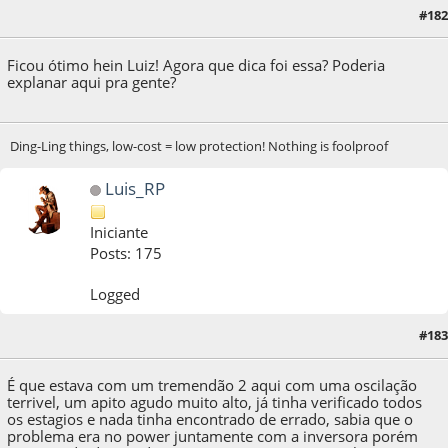
#182
15 de June de 2013, as 11:36:35
Ficou ótimo hein Luiz! Agora que dica foi essa? Poderia
explanar aqui pra gente?
Ding-Ling things, low-cost = low protection! Nothing is foolproof
Luis_RP
Iniciante
Posts: 175
Logged
17 de June de 2013, as 08:37:09
Last Edit
: 25 de June de 2013, as 13:21:40 by
#183
Luis_RP
É que estava com um tremendão 2 aqui com uma oscilação
terrivel, um apito agudo muito alto, já tinha verificado todos
os estagios e nada tinha encontrado de errado, sabia que o
problema era no power juntamente com a inversora porém