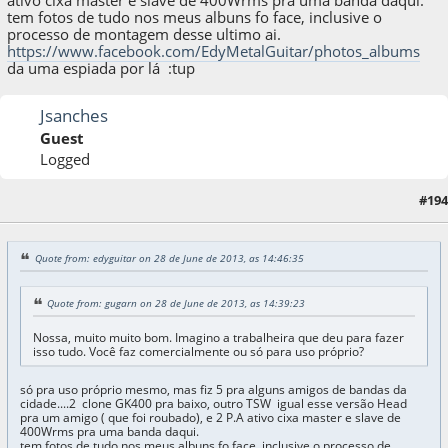
ativo cixa master e slave de 400Wrms pra uma banda daqui.
tem fotos de tudo nos meus albuns fo face, inclusive o
processo de montagem desse ultimo ai.
https://www.facebook.com/EdyMetalGuitar/photos_albums
da uma espiada por lá :tup
Jsanches
Guest
Logged
#194
28 de June de 2013, as 15:10:41
Quote from: edyguitar on 28 de June de 2013, as 14:46:35
Quote from: gugarn on 28 de June de 2013, as 14:39:23
Nossa, muito muito bom. Imagino a trabalheira que deu para fazer
isso tudo. Você faz comercialmente ou só para uso próprio?
só pra uso próprio mesmo, mas fiz 5 pra alguns amigos de bandas da
cidade....2 clone GK400 pra baixo, outro TSW igual esse versão Head
pra um amigo ( que foi roubado), e 2 P.A ativo cixa master e slave de
400Wrms pra uma banda daqui.
tem fotos de tudo nos meus albuns fo face, inclusive o processo de