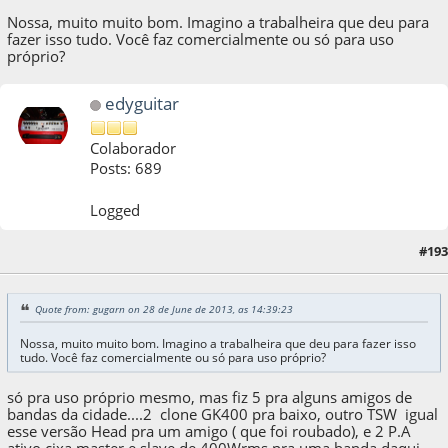
Nossa, muito muito bom. Imagino a trabalheira que deu para
fazer isso tudo. Você faz comercialmente ou só para uso
próprio?
edyguitar
Colaborador
Posts: 689
Logged
28 de June de 2013, as 14:46:35
Last Edit
: 28 de June de 2013, as 14:48:30 by
#193
edyguitar
Quote from: gugarn on 28 de June de 2013, as 14:39:23
Nossa, muito muito bom. Imagino a trabalheira que deu para fazer isso
tudo. Você faz comercialmente ou só para uso próprio?
só pra uso próprio mesmo, mas fiz 5 pra alguns amigos de
bandas da cidade....2 clone GK400 pra baixo, outro TSW igual
esse versão Head pra um amigo ( que foi roubado), e 2 P.A