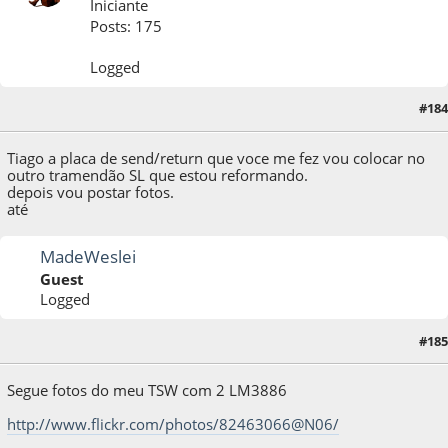
Iniciante
Posts: 175
Logged
#184
17 de June de 2013, as 09:05:51
Tiago a placa de send/return que voce me fez vou colocar no
outro tramendão SL que estou reformando.
depois vou postar fotos.
até
MadeWeslei
Guest
Logged
18 de June de 2013, as 01:45:24
Last Edit
: 18 de June de 2013, as 02:06:38 by
#185
MadeWeslei
Segue fotos do meu TSW com 2 LM3886
http://www.flickr.com/photos/82463066@N06/