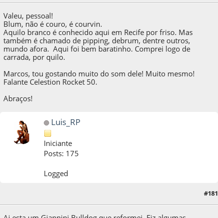
Valeu, pessoal!
Blum, não é couro, é courvin.
Aquilo branco é conhecido aqui em Recife por friso. Mas
também é chamado de pipping, debrum, dentre outros,
mundo afora. Aqui foi bem baratinho. Comprei logo de
carrada, por quilo.
Marcos, tou gostando muito do som dele! Muito mesmo!
Falante Celestion Rocket 50.
Abraços!
Luis_RP
Iniciante
Posts: 175
Logged
#181
15 de June de 2013, as 11:28:03
Ai esta um Giannini Bulldog que reformei. Fiz algumas