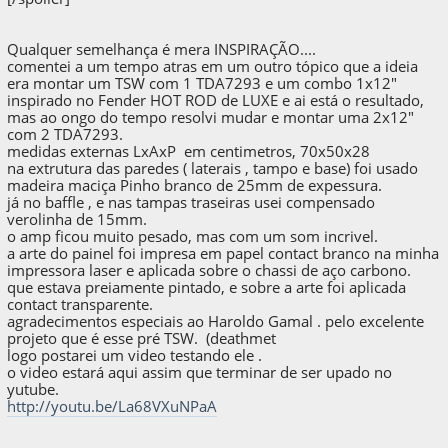
Qualquer semelhança é mera INSPIRAÇÃO....
comentei a um tempo atras em um outro tópico que a ideia
era montar um TSW com 1 TDA7293 e um combo 1x12"
inspirado no Fender HOT ROD de LUXE e ai está o resultado,
mas ao ongo do tempo resolvi mudar e montar uma 2x12"
com 2 TDA7293.
medidas externas LxAxP em centimetros, 70x50x28
na extrutura das paredes ( laterais , tampo e base) foi usado
madeira maciça Pinho branco de 25mm de expessura.
já no baffle , e nas tampas traseiras usei compensado
verolinha de 15mm.
o amp ficou muito pesado, mas com um som incrivel.
a arte do painel foi impresa em papel contact branco na minha
impressora laser e aplicada sobre o chassi de aço carbono.
que estava preiamente pintado, e sobre a arte foi aplicada
contact transparente.
agradecimentos especiais ao Haroldo Gamal . pelo excelente
projeto que é esse pré TSW. (deathmet
logo postarei um video testando ele .
o video estará aqui assim que terminar de ser upado no
yutube.
http://youtu.be/La68VXuNPaA