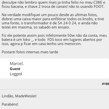
desculpe não lembro quem mais ja tinha feito no meu C386 e
ficou bacana, e chave 2 troca de canais! não to usando FOOT.
Na verdade modifiquei um pouco desde as ultimas fotos,
dobrei uma caixa maior para enfileirar todos os knobs, e tirei
uma fonte, o transformador é de 5A 24 0 24, e ainda não
testei em maxima, so sabado em ensaio.
Fiz ele potente assim pois infelizmente 50w não da conta, meu
batera é um loko _, e todo FDS toco em lugares abertos por
isso, agora p ficar em casa tenho uns menorzin.
Postarei fotos internas mais tarde
Marcel.
Guest
Logged
#188
18 de June de 2013, as 13:07:36
Lindão, MadeWeslei!
Parabéns!