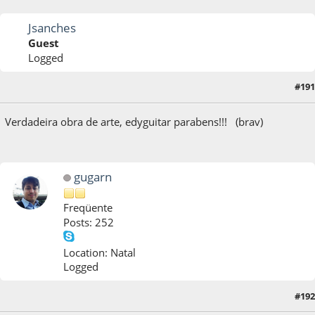
Jsanches
Guest
Logged
#191
28 de June de 2013, as 08:27:42
Verdadeira obra de arte, edyguitar parabens!!! (brav)
gugarn
Freqüente
Posts: 252
Location: Natal
Logged
#192
28 de June de 2013, as 14:39:23