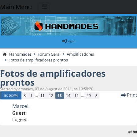
Main Menu
Log in
Handmades
Forum Geral
Amplificadores
Fotos de amplificadores prontos
Fotos de amplificadores
prontos
Started by emaniox, 03 de August de 2011, as 10:58:20
Print
...
...
1
11
12
13
14
15
49
GO DOWN
Marcel.
Guest
Logged
#180
14 de June de 2013, as 12:57:41