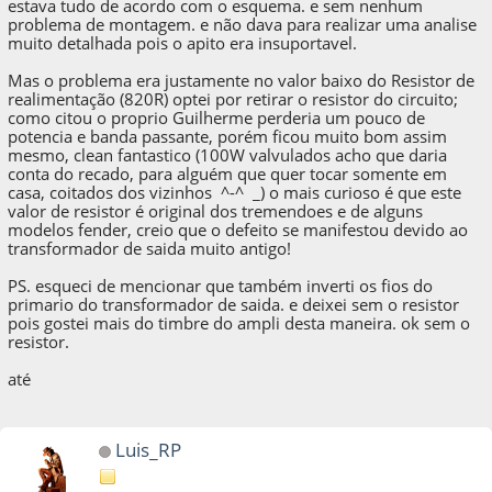
estava tudo de acordo com o esquema. e sem nenhum
problema de montagem. e não dava para realizar uma analise
muito detalhada pois o apito era insuportavel.
Mas o problema era justamente no valor baixo do Resistor de
realimentação (820R) optei por retirar o resistor do circuito;
como citou o proprio Guilherme perderia um pouco de
potencia e banda passante, porém ficou muito bom assim
mesmo, clean fantastico (100W valvulados acho que daria
conta do recado, para alguém que quer tocar somente em
casa, coitados dos vizinhos ^-^ _) o mais curioso é que este
valor de resistor é original dos tremendoes e de alguns
modelos fender, creio que o defeito se manifestou devido ao
transformador de saida muito antigo!
PS. esqueci de mencionar que também inverti os fios do
primario do transformador de saida. e deixei sem o resistor
pois gostei mais do timbre do ampli desta maneira. ok sem o
resistor.
até
Luis_RP