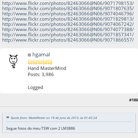
http://www.flickr.com/photos/82463066@N06/9071798153/
http://www.flickr.com/photos/82463066@N06/9071807635/
http://www.flickr.com/photos/82463066@N06/9074046796/
http://www.flickr.com/photos/82463066@N06/9071829813/
http://www.flickr.com/photos/82463066@N06/9074067242/
http://www.flickr.com/photos/82463066@N06/9074077388/
http://www.flickr.com/photos/82463066@N06/9071857341/
http://www.flickr.com/photos/82463066@N06/9071866557/
hgamal
Hand MasterMind
Posts: 3,986
Logged
#186
18 de June de 2013, as 10:50:03
Quote from: MadeWeslei on 18 de June de 2013, as 01:45:24
Segue fotos do meu TSW com 2 LM3886