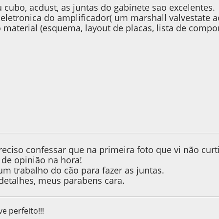
 cubo, acdust, as juntas do gabinete sao excelentes.
eletronica do amplificador( um marshall valvestate a
o material (esquema, layout de placas, lista de comp
e 2013, as 13:28:29
eciso confessar que na primeira foto que vi não curt
de opinião na hora!
um trabalho do cão para fazer as juntas.
 detalhes, meus parabens cara.
e perfeito!!!