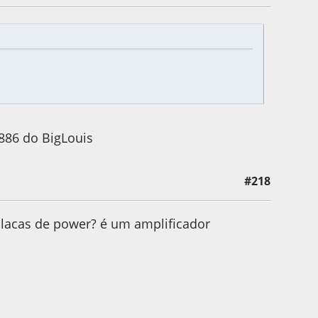
886 do BigLouis
#218
placas de power? é um amplificador