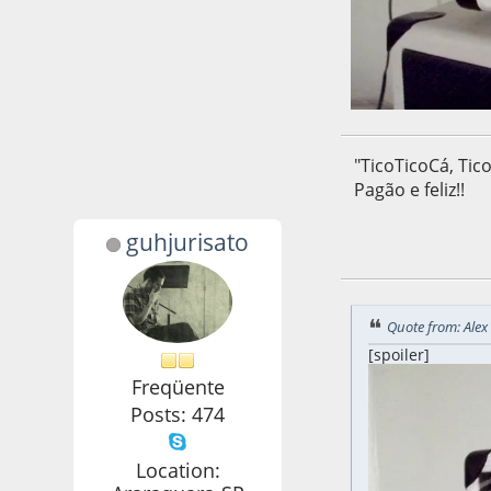
"TicoTicoCá, Tico
Pagão e feliz!!
guhjurisato
09 de September d
Quote from: Alex
[spoiler]
Freqüente
Posts: 474
Location: