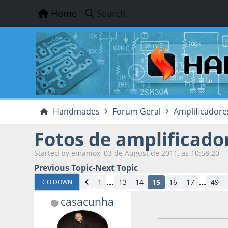
Home
Search
Handmades
Forum Geral
Amplificadore
Fotos de amplificado
Started by emaniox, 03 de August de 2011, as 10:58:20
Previous Topic
-
Next Topic
...
...
1
13
14
15
16
17
49
GO DOWN
casacunha
03 de September d