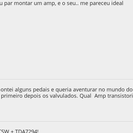
ou par montar um amp, e o seu.. me pareceu ideal
e 2013, as 02:04:14
 montei alguns pedais e queria aventurar no mundo 
 primeiro depois os valvulados. Qual Amp transistoriz
e 2013, as 07:14:41
TSW + TDA7294!