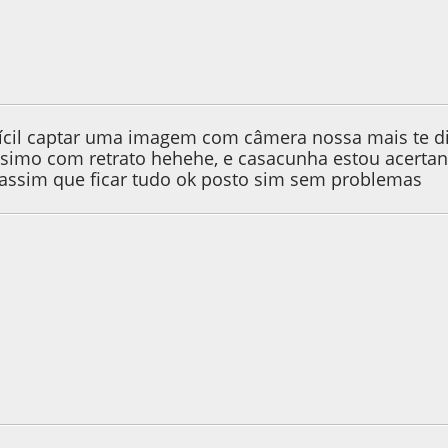
e 2013, as 16:54:34
Last Edit
: 04 de September de 2013, as 17:0
ifícil captar uma imagem com câmera nossa mais te di
imo com retrato hehehe, e casacunha estou acertan
assim que ficar tudo ok posto sim sem problemas
e 2013, as 13:48:14