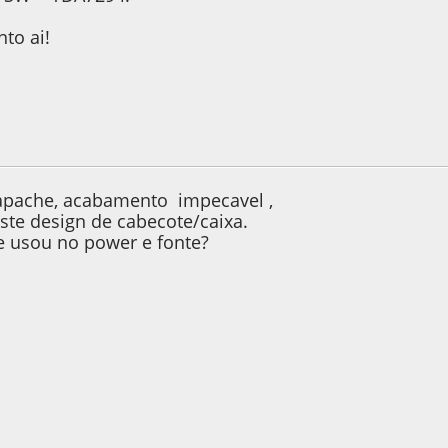
to ai!
e 2013, as 07:59:21
apache, acabamento impecavel ,
ste design de cabecote/caixa.
e usou no power e fonte?
e 2013, as 09:04:04