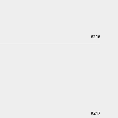
#216
#217