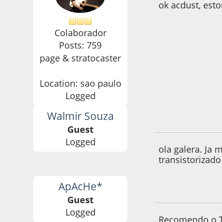
ok acdust, est
Colaborador
Posts: 759
page & stratocaster
Location: sao paulo
Logged
Walmir Souza
06 de September d
Guest
Logged
ola galera. Ja
transistorizado
ApAcHe*
06 de September d
Guest
Logged
Recomendo o 