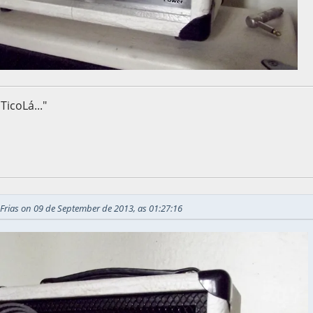
TicoLá..."
e 2013, as 01:43:49
 Frias on 09 de September de 2013, as 01:27:16