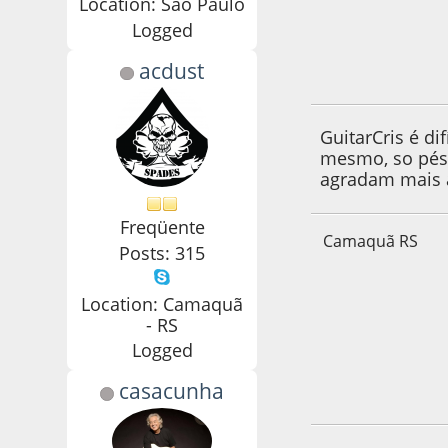
Location: São Paulo
Logged
acdust
04 de September d
GuitarCris é d
mesmo, so péss
agradam mais 
Freqüente
Camaquã RS
Posts: 315
Location: Camaquã
- RS
Logged
casacunha
05 de September d