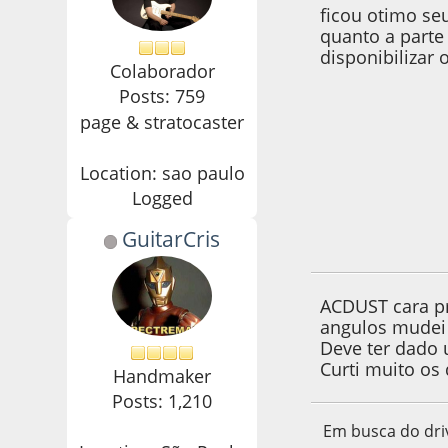
ficou otimo seu
quanto a parte 
disponibilizar 
Colaborador
Posts: 759
page & stratocaster
Location: sao paulo
Logged
GuitarCris
04 de September d
ACDUST cara pr
angulos mudei 
Deve ter dado 
Curti muito os
Handmaker
Posts: 1,210
Em busca do driv