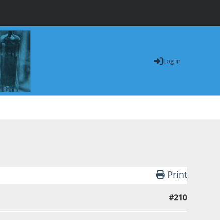
Log in
Print
#210