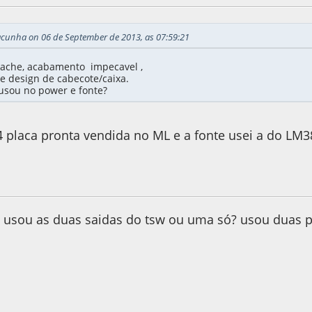
acunha on 06 de September de 2013, as 07:59:21
pache, acabamento impecavel ,
e design de cabecote/caixa.
usou no power e fonte?
placa pronta vendida no ML e a fonte usei a do LM3
e 2013, as 09:20:53
e usou as duas saidas do tsw ou uma só? usou duas 