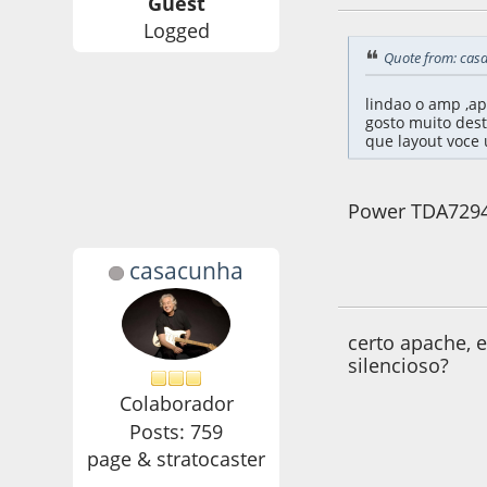
Guest
Logged
Quote from: cas
lindao o amp ,a
gosto muito dest
que layout voce 
Power TDA7294 
casacunha
06 de September d
certo apache, 
silencioso?
Colaborador
Posts: 759
page & stratocaster