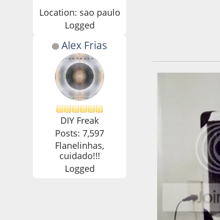
Location: sao paulo
Logged
Alex Frias
09 de September d
DIY Freak
Posts: 7,597
Flanelinhas,
cuidado!!!
Logged