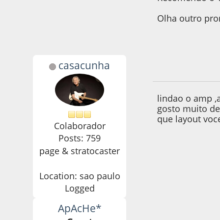
Olha outro pron
casacunha
06 de September d
lindao o amp ,
gosto muito de
que layout voc
Colaborador
Posts: 759
page & stratocaster
Location: sao paulo
Logged
ApAcHe*
06 de September d