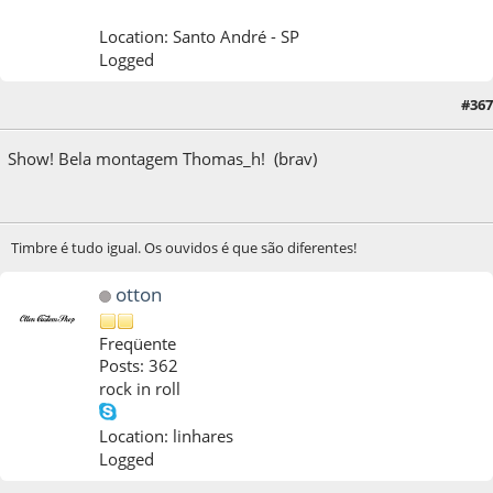
Location: Santo André - SP
Logged
#367
28 de October de 2014, as 11:38:09
Show! Bela montagem Thomas_h! (brav)
Timbre é tudo igual. Os ouvidos é que são diferentes!
otton
Freqüente
Posts: 362
rock in roll
Location: linhares
Logged