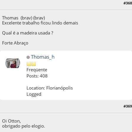
28 de October de 2014, as 12:00:01
Last Edit
: 28 de October de 2014, as 14:20:09
#368
by xformer
Thomas (brav) (brav)
Excelente trabalho ficou lindo demais
Qual é a madeira usada ?
Forte Abraço
Thomas_h
Freqüente
Posts: 408
Location: Florianópolis
Logged
#369
28 de October de 2014, as 12:32:57
Oi Otton,
obrigado pelo elogio.