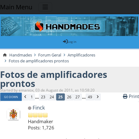
Main Menu
Log in
Handmades
Forum Geral
Amplificadores
Fotos de amplificadores prontos
Fotos de amplificadores
prontos
Started by emaniox, 03 de August de 2011, as 10:58:20
Print
...
...
1
23
24
25
26
27
49
GO DOWN
Finck
Handmaker
Posts: 1,726