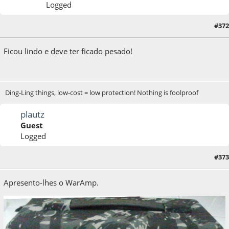
Logged
#372
29 de October de 2014, as 13:10:54
Ficou lindo e deve ter ficado pesado!
Ding-Ling things, low-cost = low protection! Nothing is foolproof
plautz
Guest
Logged
05 de November de 2014, as 19:56:26
Last Edit
: 05 de November de 2014, as
#373
19:58:14 by Plautz
Apresento-lhes o WarAmp.