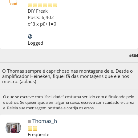
DIY Freak
Posts: 6,402
e^(i x pi)+1=0
Logged
#364
28 de October de 2014, as 09:56:33
O Thomas sempre é caprichoso nas montagens dele. Desde o
amplificador Heineken, fiquei fã das montagens que ele nos
mostra. (aplaus)
O que se escreve com "facilidade" costuma ser lido com dificuldade pelo
s outros. Se quiser ajuda em alguma coisa, escreva com cuidado e clarez
a. Releia sua mensagem postada e corrija os erros.
Thomas_h
Freqüente