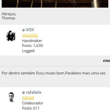
Abraços,
Thomas
VOX
Handmaker
Posts: 1,630
Logged
#366
28 de October de 2014, as 11:32:10
Por dentro também ficou muito bom.Parabéns mais uma vez.
rafafelix
Colaborador
Posts: 611