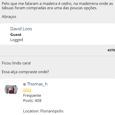
Pelo que me falaram a madeira é cedro, na madeireira onde as
tábuas foram compradas era uma das poucas opções.
Abraços
David Loos
Guest
Logged
28 de October de 2014, as 13:31:24
Last Edit
: 28 de October de 2014, as 14:22:15
#370
by xformer
Ficou lindo cara!
Essa alça compraste onde?
Thomas_h
Freqüente
Posts: 408
Location: Florianópolis