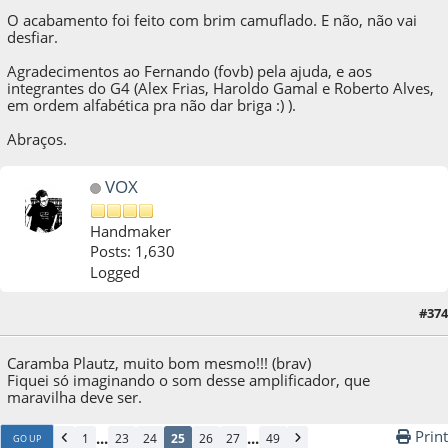
O acabamento foi feito com brim camuflado. E não, não vai
desfiar.
Agradecimentos ao Fernando (fovb) pela ajuda, e aos
integrantes do G4 (Alex Frias, Haroldo Gamal e Roberto Alves,
em ordem alfabética pra não dar briga :) ).
Abraços.
VOX
Handmaker
Posts: 1,630
Logged
#374
05 de November de 2014, as 20:50:45
Caramba Plautz, muito bom mesmo!!! (brav)
Fiquei só imaginando o som desse amplificador, que
maravilha deve ser.
Print
...
...
1
23
24
25
26
27
49
GO UP