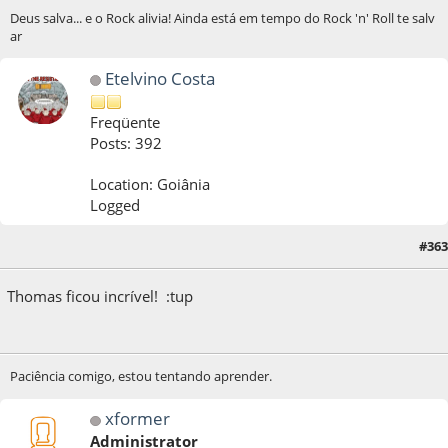
Deus salva... e o Rock alivia! Ainda está em tempo do Rock 'n' Roll te salv
ar
Etelvino Costa
Freqüente
Posts: 392
Location: Goiânia
Logged
#363
28 de October de 2014, as 09:36:31
Thomas ficou incrível! :tup
Paciência comigo, estou tentando aprender.
xformer
Administrator