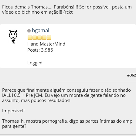
Ficou demais Thomas.... Parabéns!!!! Se for possível, posta um
vídeo do bichinho em ação!!! (rckt
hgamal
Hand MasterMind
Posts: 3,986
Logged
#362
28 de October de 2014, as 09:20:07
Parece que finalmente alguém conseguiu fazer o tão sonhado
IALL10.5 + Pré JCM. Eu vejo um monte de gente falando no
assunto, mas poucos resultados!
Impecável!
Thomas_h, mostra pornografia, digo as partes íntimas do amp
para gente?