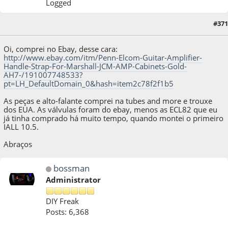
Logged
28 de October de 2014, as 14:02:44
Last Edit
: 28 de October de 2014, as 14:21:18
#371
by xformer
Oi, comprei no Ebay, desse cara:
http://www.ebay.com/itm/Penn-Elcom-Guitar-Amplifier-
Handle-Strap-For-Marshall-JCM-AMP-Cabinets-Gold-
AH7-/191007748533?
pt=LH_DefaultDomain_0&hash=item2c78f2f1b5
As peças e alto-falante comprei na tubes and more e trouxe
dos EUA. As válvulas foram do ebay, menos as ECL82 que eu
já tinha comprado há muito tempo, quando montei o primeiro
IALL 10.5.
Abraços
bossman
Administrator
DIY Freak
Posts: 6,368