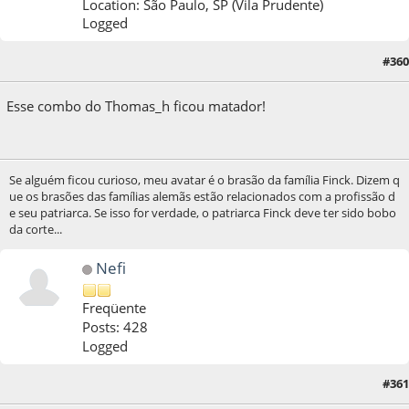
Location: São Paulo, SP (Vila Prudente)
Logged
#360
27 de October de 2014, as 20:41:41
Esse combo do Thomas_h ficou matador!
Se alguém ficou curioso, meu avatar é o brasão da família Finck. Dizem q
ue os brasões das famílias alemãs estão relacionados com a profissão d
e seu patriarca. Se isso for verdade, o patriarca Finck deve ter sido bobo
da corte...
Nefi
Freqüente
Posts: 428
Logged
#361
28 de October de 2014, as 00:36:13