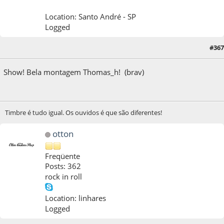
Location: Santo André - SP
Logged
#367
28 de October de 2014, as 11:38:09
Show! Bela montagem Thomas_h! (brav)
Timbre é tudo igual. Os ouvidos é que são diferentes!
otton
Freqüente
Posts: 362
rock in roll
Location: linhares
Logged