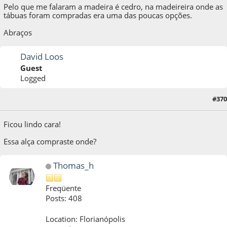
Pelo que me falaram a madeira é cedro, na madeireira onde as
tábuas foram compradas era uma das poucas opções.
Abraços
David Loos
Guest
Logged
28 de October de 2014, as 13:31:24
Last Edit
: 28 de October de 2014, as 14:22:15
#370
by xformer
Ficou lindo cara!
Essa alça compraste onde?
Thomas_h
Freqüente
Posts: 408
Location: Florianópolis