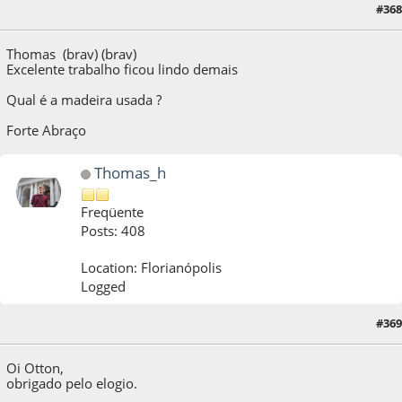
28 de October de 2014, as 12:00:01
Last Edit
: 28 de October de 2014, as 14:20:09
#368
by xformer
Thomas (brav) (brav)
Excelente trabalho ficou lindo demais
Qual é a madeira usada ?
Forte Abraço
Thomas_h
Freqüente
Posts: 408
Location: Florianópolis
Logged
#369
28 de October de 2014, as 12:32:57
Oi Otton,
obrigado pelo elogio.