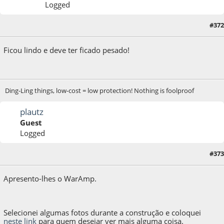
Logged
#372
29 de October de 2014, as 13:10:54
Ficou lindo e deve ter ficado pesado!
Ding-Ling things, low-cost = low protection! Nothing is foolproof
plautz
Guest
Logged
05 de November de 2014, as 19:56:26
Last Edit
: 05 de November de 2014, as
#373
19:58:14 by Plautz
Apresento-lhes o WarAmp.