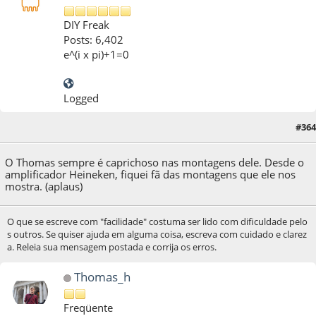
DIY Freak
Posts: 6,402
e^(i x pi)+1=0
Logged
#364
28 de October de 2014, as 09:56:33
O Thomas sempre é caprichoso nas montagens dele. Desde o
amplificador Heineken, fiquei fã das montagens que ele nos
mostra. (aplaus)
O que se escreve com "facilidade" costuma ser lido com dificuldade pelo
s outros. Se quiser ajuda em alguma coisa, escreva com cuidado e clarez
a. Releia sua mensagem postada e corrija os erros.
Thomas_h
Freqüente