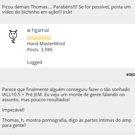
Ficou demais Thomas.... Parabéns!!!! Se for possível, posta um
vídeo do bichinho em ação!!! (rckt
hgamal
Hand MasterMind
Posts: 3,986
Logged
#362
28 de October de 2014, as 09:20:07
Parece que finalmente alguém conseguiu fazer o tão sonhado
IALL10.5 + Pré JCM. Eu vejo um monte de gente falando no
assunto, mas poucos resultados!
Impecável!
Thomas_h, mostra pornografia, digo as partes íntimas do amp
para gente?