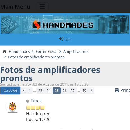
Main Menu
Log in
Handmades
Forum Geral
Amplificadores
Fotos de amplificadores prontos
Fotos de amplificadores
prontos
Started by emaniox, 03 de August de 2011, as 10:58:20
Print
...
...
1
23
24
25
26
27
49
GO DOWN
Finck
Handmaker
Posts: 1,726