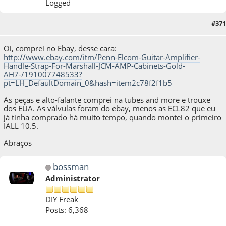
Logged
28 de October de 2014, as 14:02:44
Last Edit
: 28 de October de 2014, as 14:21:18
#371
by xformer
Oi, comprei no Ebay, desse cara:
http://www.ebay.com/itm/Penn-Elcom-Guitar-Amplifier-
Handle-Strap-For-Marshall-JCM-AMP-Cabinets-Gold-
AH7-/191007748533?
pt=LH_DefaultDomain_0&hash=item2c78f2f1b5
As peças e alto-falante comprei na tubes and more e trouxe
dos EUA. As válvulas foram do ebay, menos as ECL82 que eu
já tinha comprado há muito tempo, quando montei o primeiro
IALL 10.5.
Abraços
bossman
Administrator
DIY Freak
Posts: 6,368