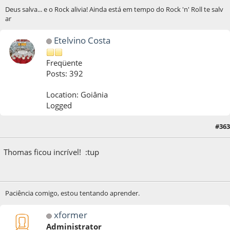
Deus salva... e o Rock alivia! Ainda está em tempo do Rock 'n' Roll te salv
ar
Etelvino Costa
Freqüente
Posts: 392
Location: Goiânia
Logged
#363
28 de October de 2014, as 09:36:31
Thomas ficou incrível! :tup
Paciência comigo, estou tentando aprender.
xformer
Administrator