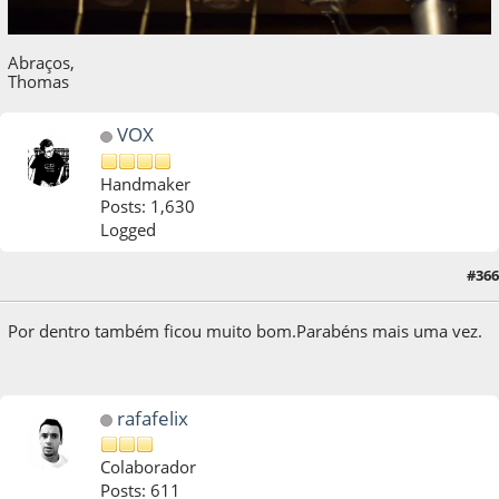
Abraços,
Thomas
VOX
Handmaker
Posts: 1,630
Logged
#366
28 de October de 2014, as 11:32:10
Por dentro também ficou muito bom.Parabéns mais uma vez.
rafafelix
Colaborador
Posts: 611