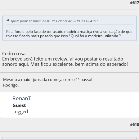
#617
02 de October de 2019, as 09:23:24
Quote from: bossman on 01 de October de 2019, as 10:41:15
Pela foto e pelo fato de ter usado madeira maciça tive a sensação de que
tivesse ficado mais pesado que isso ! Qual foi a madeira utilizada ?
Cedro rosa.
Em breve será feito um review, aí vou postar o resultado
sonoro aqui. Mas ficou excelente, bem acima do esperado!
Mesmo a maior jornada começa com o 1º passo!
Rodrigo.
RenanT
Guest
Logged
#618
02 de October de 2019, as 10:26:07