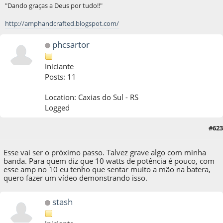
"Dando graças a Deus por tudo!!"
http://amphandcrafted.blogspot.com/
phcsartor
Iniciante
Posts: 11
Location: Caxias do Sul - RS
Logged
#623
29 de October de 2019, as 19:23:09
Esse vai ser o próximo passo. Talvez grave algo com minha
banda. Para quem diz que 10 watts de potência é pouco, com
esse amp no 10 eu tenho que sentar muito a mão na batera,
quero fazer um vídeo demonstrando isso.
stash