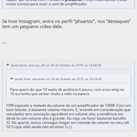
muito curioso para ouvir o som do amplificador.
Se tiver Instagram, entra no perfil “phsartor”, nos “destaques”
tem um pequeno vídeo dele.
-----
Quote from: marcao_cfh on 30 de October de 2019, as 14:04:36
Quote from: phcsartor on 29 de October de 2019, as 19:23:09
Para quem diz que 10 watts de potência é pouco, com esse amp no
10 eu tenho que sentar muito a mão na batera
10W equivale a metade do volume de um amplificador de 100W. Com um
bom falante, é bastante volume mesmo. E, levando em consideração que
valvulados tem saturação agradável em volume alto, a tendência em
deixá-lo com volume alto é grande. Ou seja, vai fazer bastante barulho
:D. No quarto, nunca consegui chegar em metade do volume no meu iall
10.5 (que aliás ainda não terminei )>|).