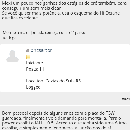
Mexi um pouco nos ganhos dos estágios de pré também, para
conseguir um som mais clean.
Se você quiser mais potência, usa o esquema do Hi Octane
que fica excelente.
Mesmo a maior jornada começa com o 1º passo!
Rodrigo.
phcsartor
Iniciante
Posts: 11
Location: Caxias do Sul - RS
Logged
29 de October de 2019, as 11:07:12
Last Edit
: 29 de October de 2019, as 11:11:08
#621
by phcsartor
Bom pessoal depois de alguns anos com a placa do TSW
guardada, finalmente tive a demanda para monta-lá. Para o
power escolhi o IALL 10.5. Acredito que tenha sido uma ótima
escolha, é simplesmente fenomenal a junção dos dois!