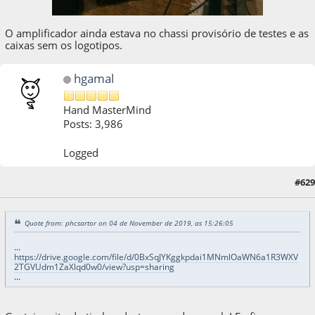
O amplificador ainda estava no chassi provisório de testes e as
caixas sem os logotipos.
hgamal
Hand MasterMind
Posts: 3,986
Logged
#629
04 de November de 2019, as 17:43:14
Quote from: phcsartor on 04 de November de 2019, as 15:26:05
...
https://drive.google.com/file/d/0BxSqJYKggkpdai1MNmlOaWN6a1R3WXV
2TGVUdm1ZaXlqd0w0/view?usp=sharing
...