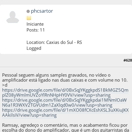
phcsartor
Iniciante
Posts: 11
Location: Caxias do Sul - RS
Logged
04 de November de 2019, as 15:26:05
Last Edit
: 04 de November de 2019, as
#628
15:45:35 by phcsartor
Pessoal seguem alguns samples gravados, no vídeo o
amplificador está ligado nas duas caixas e com volume no 10.
>d
https://drive.google.com/file/d/0BxSqJYKggkpdS1BkMGZ5Qm
plZ08yWmlmUVZoYlRnNHpHY0VV/view?usp=sharing
https://drive.google.com/file/d/0BxSqJYKggkpdai1MNmlOaW
N6a1R3WXV2TGVUdm1ZaXlqd0w0/view?usp=sharing
https://drive.google.com/file/d/1mXO08fCXcEshXSL3uXKiuJKX
AAkilsiV/view?usp=sharing
Ramsay, agredeço o comentário, mas o acabamento ficou por
escolha do dono do amplificador, que é um dos guitarristas da