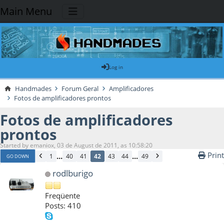
Main Menu
Log in
Handmades
Forum Geral
Amplificadores
Fotos de amplificadores prontos
Fotos de amplificadores
prontos
Started by emaniox, 03 de August de 2011, as 10:58:20
Print
...
...
1
40
41
42
43
44
49
GO DOWN
rodlburigo
Freqüente
Posts: 410