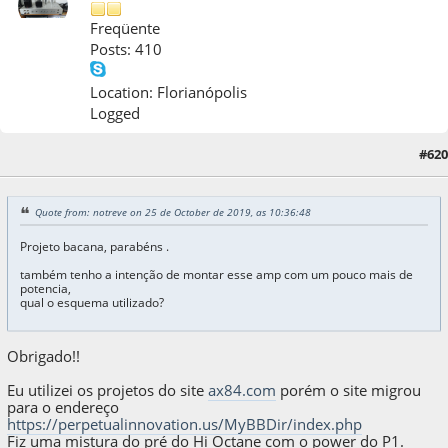
Freqüente
Posts: 410
Location: Florianópolis
Logged
#620
29 de October de 2019, as 10:25:27
Quote from: notreve on 25 de October de 2019, as 10:36:48
Projeto bacana, parabéns .
também tenho a intenção de montar esse amp com um pouco mais de
potencia,
qual o esquema utilizado?
Obrigado!!
Eu utilizei os projetos do site
ax84.com
porém o site migrou
para o endereço
https://perpetualinnovation.us/MyBBDir/index.php
Fiz uma mistura do pré do Hi Octane com o power do P1.