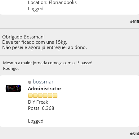
Location: Florianópolis
Logged
#615
01 de October de 2019, as 09:39:54
Obrigado Bossman!
Deve ter ficado com uns 15kg.
Não pesei e agora já entreguei ao dono.
Mesmo a maior jornada começa com o 1º passo!
Rodrigo.
bossman
Administrator
DIY Freak
Posts: 6,368
Logged
#616
01 de October de 2019, as 10:41:15