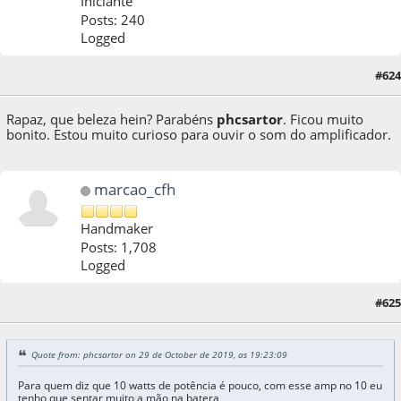
Iniciante
Posts: 240
Logged
#624
30 de October de 2019, as 13:06:14
Rapaz, que beleza hein? Parabéns
phcsartor
. Ficou muito
bonito. Estou muito curioso para ouvir o som do amplificador.
marcao_cfh
Handmaker
Posts: 1,708
Logged
#625
30 de October de 2019, as 14:04:36
Quote from: phcsartor on 29 de October de 2019, as 19:23:09
Para quem diz que 10 watts de potência é pouco, com esse amp no 10 eu
tenho que sentar muito a mão na batera