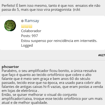
Perfeito! É bem isso mesmo, tanto é que nos ensaios ele não
passa do 5, mais que isso vira protagonista (rckt
Ramsay
Colaborador
Posts: 997
Estou suspenso por reincidência em internetês.
Logged
01 de November de 2019, as 21:39:04
Last Edit
: 03 de November de 2019, as
#627
18:15:35 by Ramsay
phcsartor
Parabéns, o seu amplificador ficou bonito, a única ressalva
que faço é quanto ao tecido ortofônico que cobre o alto
falante que é meio sem graça e bem anos 60 do século
passado, tecido esse que na época, era usado para cobrir alto
falantes de antigas caixas hi-fi vazias, que eram postas a venda
em lojas de eletrônica .
Então, se quiser melhorar o visual do conjunto
amplificador/caixa, troque esse tecido ortofônico por um mais
atual e de melhor qualidade.