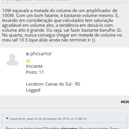
10W equivale a metade do volume de um amplificador de
100W. Com um bom falante, é bastante volume mesmo. E,
levando em consideração que valvulados tem saturação
agradável em volume alto, a tendência em deixá-lo com
volume alto é grande. Ou seja, vai fazer bastante barulho :D.
No quarto, nunca consegui chegar em metade do volume no
meu iall 10.5 (que aliás ainda não terminei )>|).
phcsartor
Iniciante
Posts: 11
Location: Caxias do Sul - RS
Logged
30 de October de 2019, as 18:04:41
Last Edit
: 30 de October de 2019, as 18:07:51
#626
by phcsartor
Quote from: stash on 30 de October de 2019, as 13:06:14
Rapaz, que beleza hein? Parabéns
phcsartor
. Ficou muito bonito. Estou