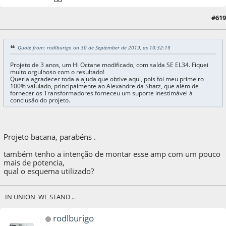
#619
25 de October de 2019, as 10:36:48
Quote from: rodlburigo on 30 de September de 2019, as 10:32:19
Projeto de 3 anos, um Hi Octane modificado, com saída SE EL34. Fiquei
muito orgulhoso com o resultado!
Queria agradecer toda a ajuda que obtive aqui, pois foi meu primeiro
100% valulado, principalmente ao Alexandre da Shatz, que além de
fornecer os Transformadores forneceu um suporte inestimável à
conclusão do projeto.
Projeto bacana, parabéns .
também tenho a intenção de montar esse amp com um pouco
mais de potencia,
qual o esquema utilizado?
IN UNION WE STAND ..
rodlburigo