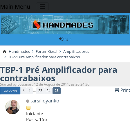
Main Menu
Log in
Handmades
Forum Geral
Amplificadores
TBP-1 Pré Amplificador para contrabaixos
TBP-1 Pré Amplificador para
contrabaixos
Started by bossman, 12 de August de 2011, as 20:24:36
Print
...
1
23
24
25
GO DOWN
tarsilioyanko
Iniciante
Posts: 156