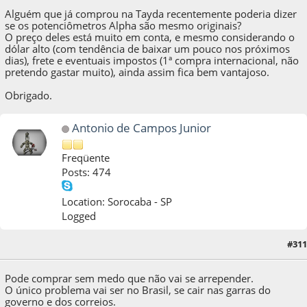
Alguém que já comprou na Tayda recentemente poderia dizer
se os potenciômetros Alpha são mesmo originais?
O preço deles está muito em conta, e mesmo considerando o
dólar alto (com tendência de baixar um pouco nos próximos
dias), frete e eventuais impostos (1ª compra internacional, não
pretendo gastar muito), ainda assim fica bem vantajoso.
Obrigado.
Antonio de Campos Junior
Freqüente
Posts: 474
Location: Sorocaba - SP
Logged
#311
28 de August de 2016, as 13:12:42
Pode comprar sem medo que não vai se arrepender.
O único problema vai ser no Brasil, se cair nas garras do
governo e dos correios.