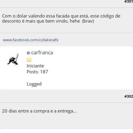
#301
08 de July de 2013, as 17:32:14
Com o dolar valendo essa facada que está, esse código de
desconto é mais que bem vindo, hehe (brav)
www.facebook.com/collateralfx
carfranca
Iniciante
Posts: 187
Logged
#302
26 de July de 2013, as 12:04:06
20 dias entre a compra e a entrega...