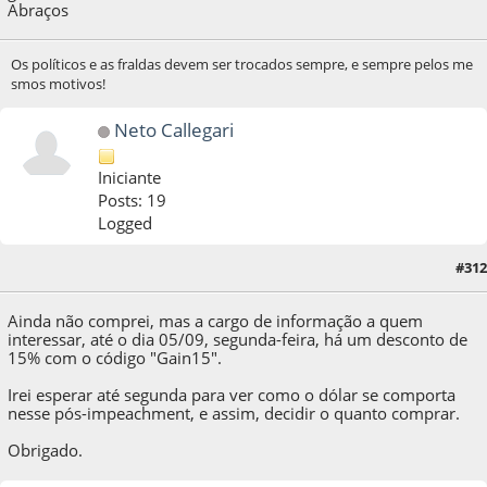
Abraços
Os políticos e as fraldas devem ser trocados sempre, e sempre pelos me
smos motivos!
Neto Callegari
Iniciante
Posts: 19
Logged
#312
01 de September de 2016, as 09:07:42
Ainda não comprei, mas a cargo de informação a quem
interessar, até o dia 05/09, segunda-feira, há um desconto de
15% com o código "Gain15".
Irei esperar até segunda para ver como o dólar se comporta
nesse pós-impeachment, e assim, decidir o quanto comprar.
Obrigado.