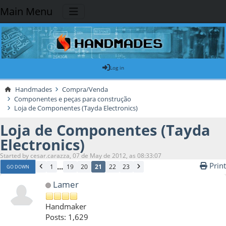
Main Menu
Log in
Handmades
Compra/Venda
Componentes e peças para construção
Loja de Componentes (Tayda Electronics)
Loja de Componentes (Tayda
Electronics)
Started by cesar.carazza, 07 de May de 2012, as 08:33:07
Print
...
1
19
20
21
22
23
GO DOWN
Lamer
Handmaker
Posts: 1,629