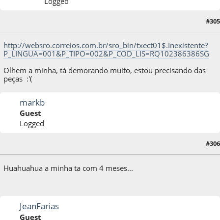
Logged
#305
26 de July de 2013, as 13:11:51
http://websro.correios.com.br/sro_bin/txect01$.Inexistente?
P_LINGUA=001&P_TIPO=002&P_COD_LIS=RQ102386386SG
Olhem a minha, tá demorando muito, estou precisando das
peças :'(
markb
Guest
Logged
#306
26 de July de 2013, as 18:45:53
Huahuahua a minha ta com 4 meses...
JeanFarias
Guest