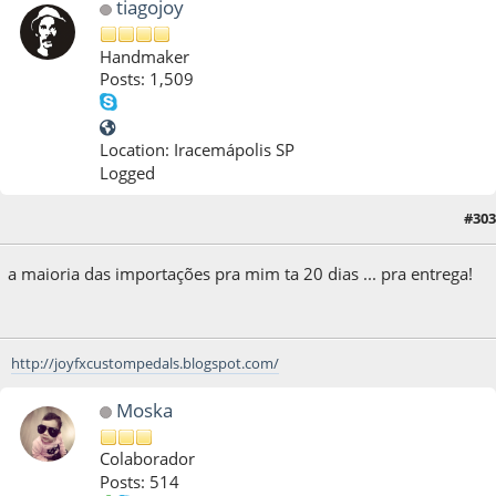
tiagojoy
Handmaker
Posts: 1,509
Location: Iracemápolis SP
Logged
#303
26 de July de 2013, as 12:26:50
a maioria das importações pra mim ta 20 dias ... pra entrega!
http://joyfxcustompedals.blogspot.com/
Moska
Colaborador
Posts: 514