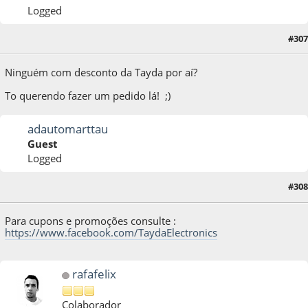
Logged
#307
16 de October de 2014, as 15:05:58
Ninguém com desconto da Tayda por aí?
To querendo fazer um pedido lá! ;)
adautomarttau
Guest
Logged
#308
16 de October de 2014, as 16:39:07
Para cupons e promoções consulte :
https://www.facebook.com/TaydaElectronics
rafafelix
Colaborador