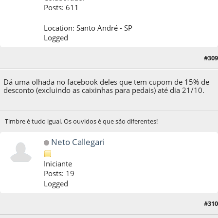
Posts: 611
Location: Santo André - SP
Logged
#309
17 de October de 2014, as 12:08:52
Dá uma olhada no facebook deles que tem cupom de 15% de
desconto (excluindo as caixinhas para pedais) até dia 21/10.
Timbre é tudo igual. Os ouvidos é que são diferentes!
Neto Callegari
Iniciante
Posts: 19
Logged
#310
28 de August de 2016, as 10:56:38