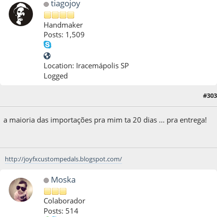
tiagojoy
Handmaker
Posts: 1,509
Location: Iracemápolis SP
Logged
#303
26 de July de 2013, as 12:26:50
a maioria das importações pra mim ta 20 dias ... pra entrega!
http://joyfxcustompedals.blogspot.com/
Moska
Colaborador
Posts: 514