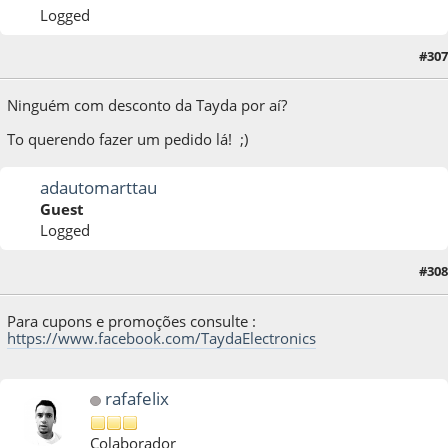
Logged
#307
16 de October de 2014, as 15:05:58
Ninguém com desconto da Tayda por aí?
To querendo fazer um pedido lá! ;)
adautomarttau
Guest
Logged
#308
16 de October de 2014, as 16:39:07
Para cupons e promoções consulte :
https://www.facebook.com/TaydaElectronics
rafafelix
Colaborador