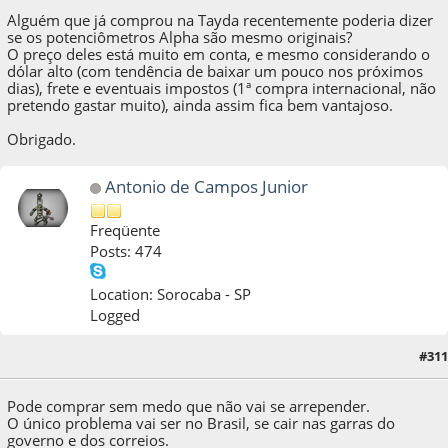
Alguém que já comprou na Tayda recentemente poderia dizer
se os potenciômetros Alpha são mesmo originais?
O preço deles está muito em conta, e mesmo considerando o
dólar alto (com tendência de baixar um pouco nos próximos
dias), frete e eventuais impostos (1ª compra internacional, não
pretendo gastar muito), ainda assim fica bem vantajoso.
Obrigado.
Antonio de Campos Junior
Freqüente
Posts: 474
Location: Sorocaba - SP
Logged
#311
28 de August de 2016, as 13:12:42
Pode comprar sem medo que não vai se arrepender.
O único problema vai ser no Brasil, se cair nas garras do
governo e dos correios.