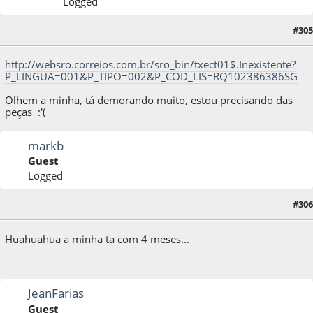
Logged
#305
26 de July de 2013, as 13:11:51
http://websro.correios.com.br/sro_bin/txect01$.Inexistente?
P_LINGUA=001&P_TIPO=002&P_COD_LIS=RQ102386386SG
Olhem a minha, tá demorando muito, estou precisando das
peças :'(
markb
Guest
Logged
#306
26 de July de 2013, as 18:45:53
Huahuahua a minha ta com 4 meses...
JeanFarias
Guest