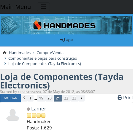
Main Menu
Log in
Handmades
Compra/Venda
Componentes e peças para construção
Loja de Componentes (Tayda Electronics)
Loja de Componentes (Tayda
Electronics)
Started by cesar.carazza, 07 de May de 2012, as 08:33:07
Print
...
1
19
20
21
22
23
GO DOWN
Lamer
Handmaker
Posts: 1,629