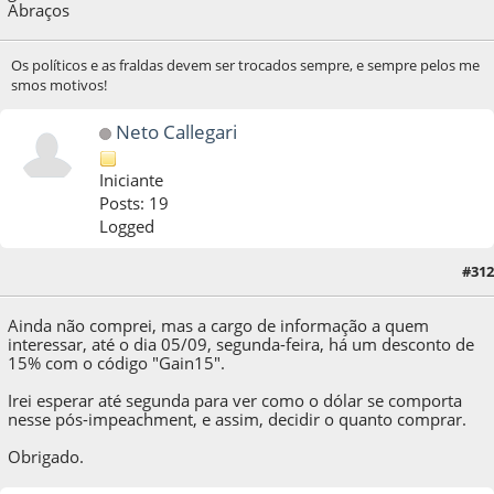
Abraços
Os políticos e as fraldas devem ser trocados sempre, e sempre pelos me
smos motivos!
Neto Callegari
Iniciante
Posts: 19
Logged
#312
01 de September de 2016, as 09:07:42
Ainda não comprei, mas a cargo de informação a quem
interessar, até o dia 05/09, segunda-feira, há um desconto de
15% com o código "Gain15".
Irei esperar até segunda para ver como o dólar se comporta
nesse pós-impeachment, e assim, decidir o quanto comprar.
Obrigado.