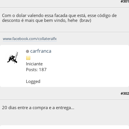
#301
08 de July de 2013, as 17:32:14
Com o dolar valendo essa facada que está, esse código de
desconto é mais que bem vindo, hehe (brav)
www.facebook.com/collateralfx
carfranca
Iniciante
Posts: 187
Logged
#302
26 de July de 2013, as 12:04:06
20 dias entre a compra e a entrega...