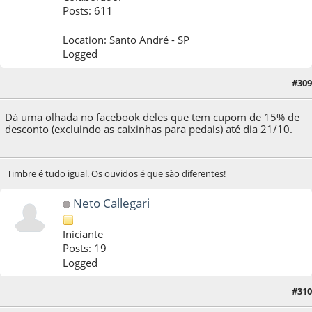
Posts: 611
Location: Santo André - SP
Logged
#309
17 de October de 2014, as 12:08:52
Dá uma olhada no facebook deles que tem cupom de 15% de
desconto (excluindo as caixinhas para pedais) até dia 21/10.
Timbre é tudo igual. Os ouvidos é que são diferentes!
Neto Callegari
Iniciante
Posts: 19
Logged
#310
28 de August de 2016, as 10:56:38