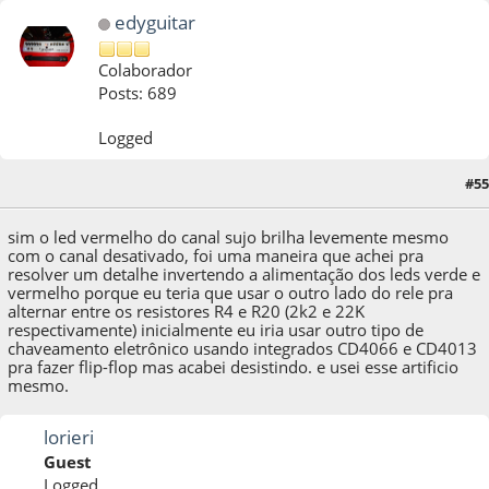
edyguitar
Colaborador
Posts: 689
Logged
#55
14 de May de 2015, as 23:10:24
sim o led vermelho do canal sujo brilha levemente mesmo
com o canal desativado, foi uma maneira que achei pra
resolver um detalhe invertendo a alimentação dos leds verde e
vermelho porque eu teria que usar o outro lado do rele pra
alternar entre os resistores R4 e R20 (2k2 e 22K
respectivamente) inicialmente eu iria usar outro tipo de
chaveamento eletrônico usando integrados CD4066 e CD4013
pra fazer flip-flop mas acabei desistindo. e usei esse artificio
mesmo.
lorieri
Guest
Logged