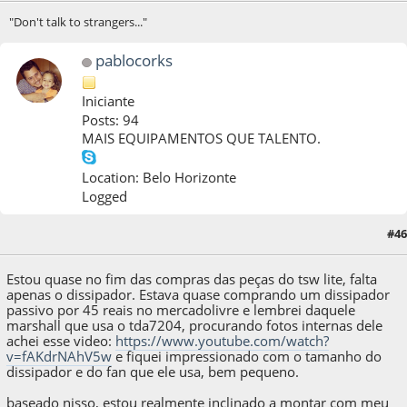
"Don't talk to strangers..."
pablocorks
Iniciante
Posts: 94
MAIS EQUIPAMENTOS QUE TALENTO.
Location: Belo Horizonte
Logged
#46
05 de January de 2015, as 19:56:47
Estou quase no fim das compras das peças do tsw lite, falta
apenas o dissipador. Estava quase comprando um dissipador
passivo por 45 reais no mercadolivre e lembrei daquele
marshall que usa o tda7204, procurando fotos internas dele
achei esse video:
https://www.youtube.com/watch?
v=fAKdrNAhV5w
e fiquei impressionado com o tamanho do
dissipador e do fan que ele usa, bem pequeno.
baseado nisso, estou realmente inclinado a montar com meu