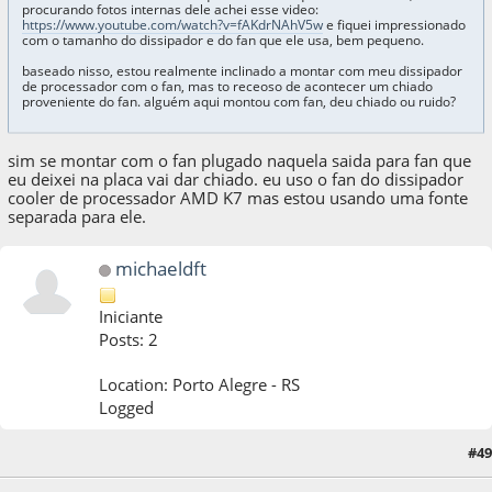
procurando fotos internas dele achei esse video:
https://www.youtube.com/watch?v=fAKdrNAhV5w
e fiquei impressionado
com o tamanho do dissipador e do fan que ele usa, bem pequeno.
baseado nisso, estou realmente inclinado a montar com meu dissipador
de processador com o fan, mas to receoso de acontecer um chiado
proveniente do fan. alguém aqui montou com fan, deu chiado ou ruido?
sim se montar com o fan plugado naquela saida para fan que
eu deixei na placa vai dar chiado. eu uso o fan do dissipador
cooler de processador AMD K7 mas estou usando uma fonte
separada para ele.
michaeldft
Iniciante
Posts: 2
Location: Porto Alegre - RS
Logged
#49
18 de January de 2015, as 00:44:33