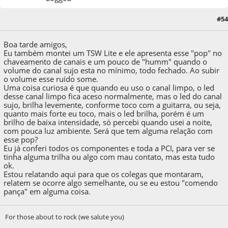
#54
14 de May de 2015, as 14:37:09
Boa tarde amigos,
Eu também montei um TSW Lite e ele apresenta esse "pop" no
chaveamento de canais e um pouco de "humm" quando o
volume do canal sujo esta no mínimo, todo fechado. Ao subir
o volume esse ruído some.
Uma coisa curiosa é que quando eu uso o canal limpo, o led
desse canal limpo fica aceso normalmente, mas o led do canal
sujo, brilha levemente, conforme toco com a guitarra, ou seja,
quanto mais forte eu toco, mais o led brilha, porém é um
brilho de baixa intensidade, só percebi quando usei a noite,
com pouca luz ambiente. Será que tem alguma relação com
esse pop?
Eu já conferi todos os componentes e toda a PCI, para ver se
tinha alguma trilha ou algo com mau contato, mas esta tudo
ok.
Estou relatando aqui para que os colegas que montaram,
relatem se ocorre algo semelhante, ou se eu estou "comendo
pança" em alguma coisa.
For those about to rock (we salute you)