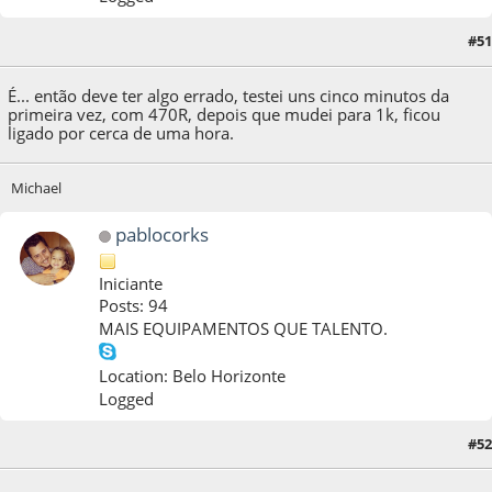
#51
23 de January de 2015, as 16:10:29
É... então deve ter algo errado, testei uns cinco minutos da
primeira vez, com 470R, depois que mudei para 1k, ficou
ligado por cerca de uma hora.
Michael
pablocorks
Iniciante
Posts: 94
MAIS EQUIPAMENTOS QUE TALENTO.
Location: Belo Horizonte
Logged
#52
01 de April de 2015, as 22:34:45