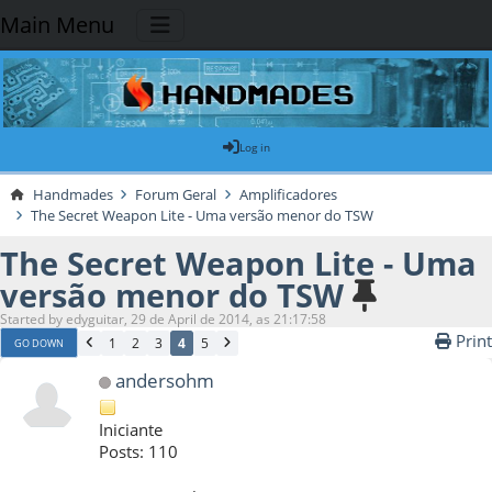
Main Menu
Log in
Handmades
Forum Geral
Amplificadores
The Secret Weapon Lite - Uma versão menor do TSW
The Secret Weapon Lite - Uma
versão menor do TSW
Started by edyguitar, 29 de April de 2014, as 21:17:58
Print
1
2
3
4
5
GO DOWN
andersohm
Iniciante
Posts: 110