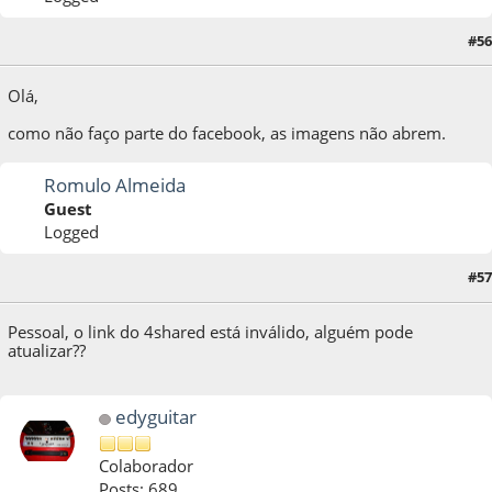
#56
14 de April de 2017, as 22:46:02
Olá,
como não faço parte do facebook, as imagens não abrem.
Romulo Almeida
Guest
Logged
#57
12 de August de 2017, as 10:07:54
Pessoal, o link do 4shared está inválido, alguém pode
atualizar??
edyguitar
Colaborador
Posts: 689