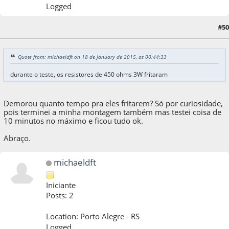
Logged
#50
23 de January de 2015, as 16:02:07
Quote from: michaeldft on 18 de January de 2015, as 00:44:33
durante o teste, os resistores de 450 ohms 3W fritaram
Demorou quanto tempo pra eles fritarem? Só por curiosidade,
pois terminei a minha montagem também mas testei coisa de
10 minutos no máximo e ficou tudo ok.
Abraço.
michaeldft
Iniciante
Posts: 2
Location: Porto Alegre - RS
Logged