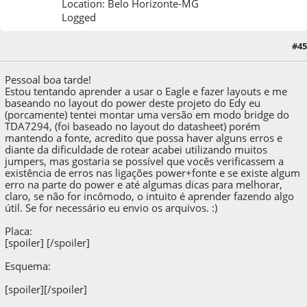
Location: Belo Horizonte-MG
Logged
#45
12 de December de 2014, as 12:50:35
Pessoal boa tarde!
Estou tentando aprender a usar o Eagle e fazer layouts e me
baseando no layout do power deste projeto do Edy eu
(porcamente) tentei montar uma versão em modo bridge do
TDA7294, (foi baseado no layout do datasheet) porém
mantendo a fonte, acredito que possa haver alguns erros e
diante da dificuldade de rotear acabei utilizando muitos
jumpers, mas gostaria se possível que vocês verificassem a
existência de erros nas ligações power+fonte e se existe algum
erro na parte do power e até algumas dicas para melhorar,
claro, se não for incômodo, o intuito é aprender fazendo algo
útil. Se for necessário eu envio os arquivos. :)
Placa:
[spoiler]
[/spoiler]
Esquema:
[spoiler]
[/spoiler]