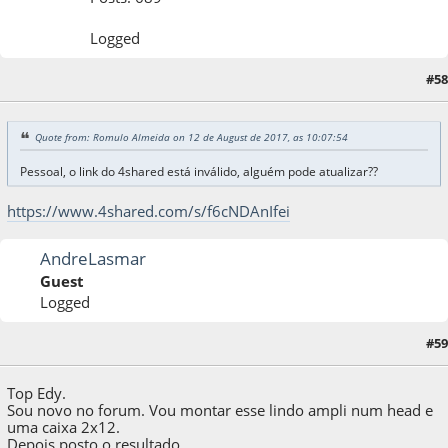
Logged
#58
12 de August de 2017, as 12:28:14
Quote from: Romulo Almeida on 12 de August de 2017, as 10:07:54
Pessoal, o link do 4shared está inválido, alguém pode atualizar??
https://www.4shared.com/s/f6cNDAnIfei
AndreLasmar
Guest
Logged
#59
10 de January de 2019, as 11:37:29
Top Edy.
Sou novo no forum. Vou montar esse lindo ampli num head e
uma caixa 2x12.
Depois posto o resultado.