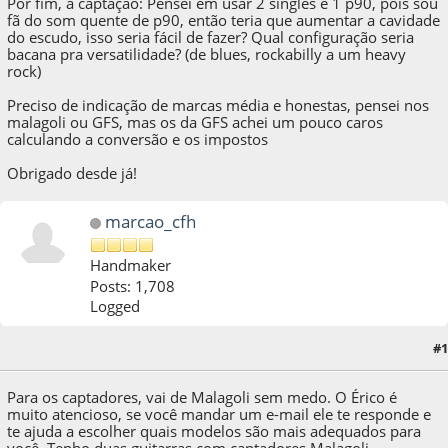
Por fim, a captação: Pensei em usar 2 singles e 1 p90, pois sou
fã do som quente de p90, então teria que aumentar a cavidade
do escudo, isso seria fácil de fazer? Qual configuração seria
bacana pra versatilidade? (de blues, rockabilly a um heavy
rock)
Preciso de indicação de marcas média e honestas, pensei nos
malagoli ou GFS, mas os da GFS achei um pouco caros
calculando a conversão e os impostos
Obrigado desde já!
marcao_cfh
Handmaker
Posts: 1,708
Logged
#1
02 de August de 2016, as 17:36:12
Para os captadores, vai de Malagoli sem medo. O Érico é
muito atencioso, se você mandar um e-mail ele te responde e
te ajuda a escolher quais modelos são mais adequados para