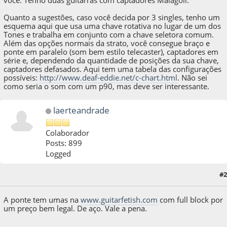
você. Tenho duas guitarras com captadores Malagoli.
Quanto a sugestões, caso você decida por 3 singles, tenho um
esquema aqui que usa uma chave rotativa no lugar de um dos
Tones e trabalha em conjunto com a chave seletora comum.
Além das opções normais da strato, você consegue braço e
ponte em paralelo (som bem estilo telecaster), captadores em
série e, dependendo da quantidade de posições da sua chave,
captadores defasados. Aqui tem uma tabela das configurações
possíveis:
http://www.deaf-eddie.net/c-chart.html
. Não sei
como seria o som com um p90, mas deve ser interessante.
laerteandrade
Colaborador
Posts: 899
Logged
#2
02 de August de 2016, as 20:07:50
A ponte tem umas na
www.guitarfetish.com
com full block por
um preço bem legal. De aço. Vale a pena.