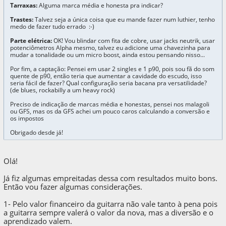
Tarraxas:
Alguma marca média e honesta pra indicar?
Trastes:
Talvez seja a única coisa que eu mande fazer num luthier, tenho
medo de fazer tudo errado :-)
Parte elétrica:
OK! Vou blindar com fita de cobre, usar jacks neutrik, usar
potenciômetros Alpha mesmo, talvez eu adicione uma chavezinha para
mudar a tonalidade ou um micro boost, ainda estou pensando nisso...
Por fim, a captação: Pensei em usar 2 singles e 1 p90, pois sou fã do som
quente de p90, então teria que aumentar a cavidade do escudo, isso
seria fácil de fazer? Qual configuração seria bacana pra versatilidade?
(de blues, rockabilly a um heavy rock)
Preciso de indicação de marcas média e honestas, pensei nos malagoli
ou GFS, mas os da GFS achei um pouco caros calculando a conversão e
os impostos
Obrigado desde já!
Olá!
Já fiz algumas empreitadas dessa com resultados muito bons.
Então vou fazer algumas considerações.
1- Pelo valor financeiro da guitarra não vale tanto à pena pois
a guitarra sempre valerá o valor da nova, mas a diversão e o
aprendizado valem.