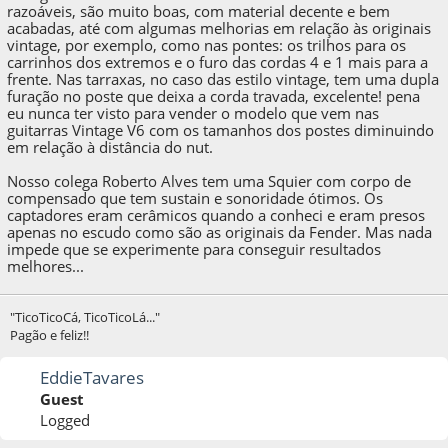
razoáveis, são muito boas, com material decente e bem
acabadas, até com algumas melhorias em relação às originais
vintage, por exemplo, como nas pontes: os trilhos para os
carrinhos dos extremos e o furo das cordas 4 e 1 mais para a
frente. Nas tarraxas, no caso das estilo vintage, tem uma dupla
furação no poste que deixa a corda travada, excelente! pena
eu nunca ter visto para vender o modelo que vem nas
guitarras Vintage V6 com os tamanhos dos postes diminuindo
em relação à distância do nut.
Nosso colega Roberto Alves tem uma Squier com corpo de
compensado que tem sustain e sonoridade ótimos. Os
captadores eram cerâmicos quando a conheci e eram presos
apenas no escudo como são as originais da Fender. Mas nada
impede que se experimente para conseguir resultados
melhores...
"TicoTicoCá, TicoTicoLá..."
Pagão e feliz!!
EddieTavares
Guest
Logged