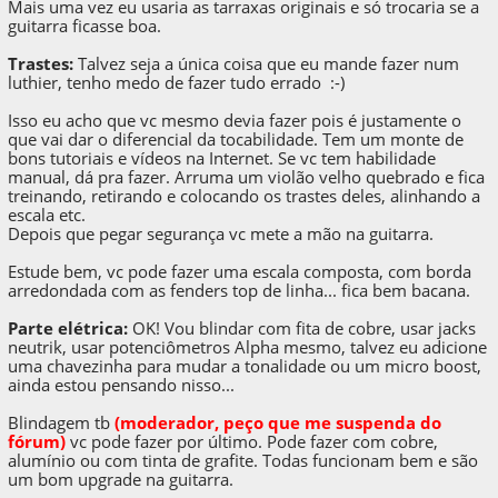
Mais uma vez eu usaria as tarraxas originais e só trocaria se a
guitarra ficasse boa.
Trastes:
Talvez seja a única coisa que eu mande fazer num
luthier, tenho medo de fazer tudo errado :-)
Isso eu acho que vc mesmo devia fazer pois é justamente o
que vai dar o diferencial da tocabilidade. Tem um monte de
bons tutoriais e vídeos na Internet. Se vc tem habilidade
manual, dá pra fazer. Arruma um violão velho quebrado e fica
treinando, retirando e colocando os trastes deles, alinhando a
escala etc.
Depois que pegar segurança vc mete a mão na guitarra.
Estude bem, vc pode fazer uma escala composta, com borda
arredondada com as fenders top de linha... fica bem bacana.
Parte elétrica:
OK! Vou blindar com fita de cobre, usar jacks
neutrik, usar potenciômetros Alpha mesmo, talvez eu adicione
uma chavezinha para mudar a tonalidade ou um micro boost,
ainda estou pensando nisso...
Blindagem t
b
(moderador, peço que me suspenda do
fórum)
vc pode fazer por último. Pode fazer com cobre,
alumínio ou com tinta de grafite. Todas funcionam bem e são
um bom upgrade na guitarra.