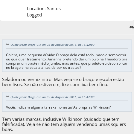
Location: Santos
Logged
#6
05 de August de 2016, as 16:49:00
Quote from: Diego Gin on 05 de August de 2016, as 15:42:00
Galera, uma pequena dúvida: O braço dela está todo lixado e sem verniz
ou qualquer tratamento. Amanhã pretendo dar um pulo na Theodoro pra
comprar um traste médio jumbo, mas antes, que produto eu devo aplicar
no braço e na escala antes de por os trastes?
Seladora ou verniz nitro. Mas veja se o braço e escala estão
bem lisos. Se não estiverem, lixe com lixa bem fina.
Quote from: Diego Gin on 05 de August de 2016, as 15:42:00
Vocês indicam alguma tarraxa honesta? As próprias Wilkinson?
Tem varias marcas, inclusive Wilkinson (cuidado que tem
falsificada). Veja se não tem alguém vendendo umas squiers
boas.