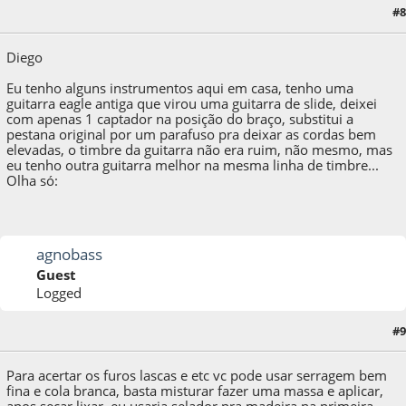
06 de August de 2016, as 00:44:25
Last Edit
: 06 de August de 2016, as 01:04:15 by
#8
EddieTavares
Diego
Eu tenho alguns instrumentos aqui em casa, tenho uma
guitarra eagle antiga que virou uma guitarra de slide, deixei
com apenas 1 captador na posição do braço, substitui a
pestana original por um parafuso pra deixar as cordas bem
elevadas, o timbre da guitarra não era ruim, não mesmo, mas
eu tenho outra guitarra melhor na mesma linha de timbre...
Olha só:
agnobass
Guest
Logged
08 de August de 2016, as 14:31:43
Last Edit
: 08 de August de 2016, as 14:33:32 by
#9
agnobass
Para acertar os furos lascas e etc vc pode usar serragem bem
fina e cola branca, basta misturar fazer uma massa e aplicar,