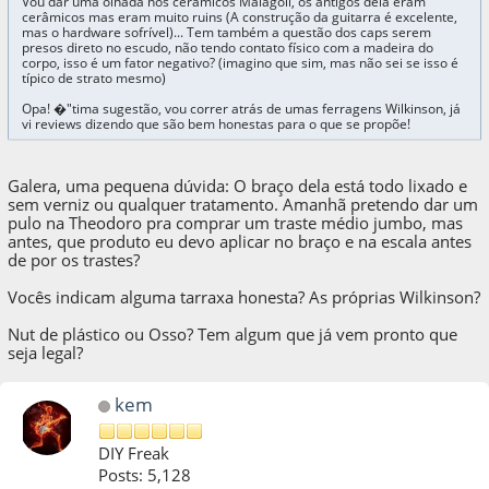
Vou dar uma olhada nos cerâmicos Malagoli, os antigos dela eram
cerâmicos mas eram muito ruins (A construção da guitarra é excelente,
mas o hardware sofrível)... Tem também a questão dos caps serem
presos direto no escudo, não tendo contato físico com a madeira do
corpo, isso é um fator negativo? (imagino que sim, mas não sei se isso é
típico de strato mesmo)
Opa! �"tima sugestão, vou correr atrás de umas ferragens Wilkinson, já
vi reviews dizendo que são bem honestas para o que se propõe!
Galera, uma pequena dúvida: O braço dela está todo lixado e
sem verniz ou qualquer tratamento. Amanhã pretendo dar um
pulo na Theodoro pra comprar um traste médio jumbo, mas
antes, que produto eu devo aplicar no braço e na escala antes
de por os trastes?
Vocês indicam alguma tarraxa honesta? As próprias Wilkinson?
Nut de plástico ou Osso? Tem algum que já vem pronto que
seja legal?
kem
DIY Freak
Posts: 5,128