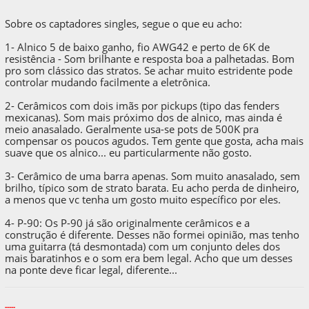
Sobre os captadores singles, segue o que eu acho:
1- Alnico 5 de baixo ganho, fio AWG42 e perto de 6K de
resistência - Som brilhante e resposta boa a palhetadas. Bom
pro som clássico das stratos. Se achar muito estridente pode
controlar mudando facilmente a eletrônica.
2- Cerâmicos com dois imãs por pickups (tipo das fenders
mexicanas). Som mais próximo dos de alnico, mas ainda é
meio anasalado. Geralmente usa-se pots de 500K pra
compensar os poucos agudos. Tem gente que gosta, acha mais
suave que os alnico... eu particularmente não gosto.
3- Cerâmico de uma barra apenas. Som muito anasalado, sem
brilho, típico som de strato barata. Eu acho perda de dinheiro,
a menos que vc tenha um gosto muito específico por eles.
4- P-90: Os P-90 já são originalmente cerâmicos e a
construção é diferente. Desses não formei opinião, mas tenho
uma guitarra (tá desmontada) com um conjunto deles dos
mais baratinhos e o som era bem legal. Acho que um desses
na ponte deve ficar legal, diferente...
-----