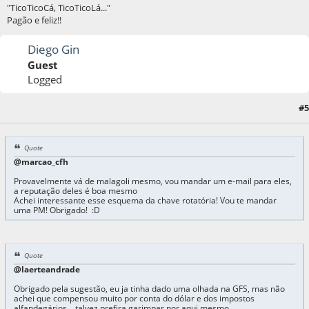
"TicoTicoCá, TicoTicoLá..."
Pagão e feliz!!
Diego Gin
Guest
Logged
05 de August de 2016, as 15:42:00
Last Edit
: 05 de August de 2016, as 15:44:20 by
#5
Diego Gin
Quote
@marcao_cfh
Provavelmente vá de malagoli mesmo, vou mandar um e-mail para eles,
a reputação deles é boa mesmo
Achei interessante esse esquema da chave rotatória! Vou te mandar
uma PM! Obrigado! :D
Quote
@laerteandrade
Obrigado pela sugestão, eu ja tinha dado uma olhada na GFS, mas não
achei que compensou muito por conta do dólar e dos impostos
alfandegários... talvez prefira garimpar por aqui mesmo