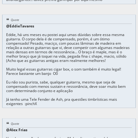
Quote
@EddieTavares
Eddie, há uns meses eu postei aqui umas dúvidas sobre essa mesma
guitarra. O corpo dela é de compensado, porém, é um ótimo
compensado! Pesado, maciço, com poucas lâminas de madeira em
relação a outras guitarras que vi, deve competir com algumas madeiras
mais densas em termos de ressonância... O braço é maple, mas é o
melhor braço que já toquei na vida, pegada fina c shape, macio, sólido
(Acho que as guitarras antigas eram realmente melhores!
Muito legal essas guitarras cigar box, o som também é muito legal!
Parece bastante um banjo O0
Eu não sou purista, sabe, qualquer guitarra, mesmo que seja de
compensado com menos sustain e ressonância, deve soar muito bem
com determinado conjunto e aplicação
Já tenho uma Tele Fender de Ash, pra questões timbrísticas mais
exigentes :pinchX
Quote
@Alex Frias