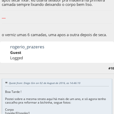
apos secar lixar. eu usaria selador pra madeira na primeira
camada sempre lixando deixando o corpo bem liso.
-----
o verniz umas 6 camadas, uma apos a outra depois de seca.
rogerio_prazeres
Guest
Logged
25 de August de 2016, as 10:45:14
Last Edit
: 25 de August de 2016, as 10:52:40 by
#10
rogerio_prazeres
Quote from: Diego Gin on 02 de August de 2016, as 14:46:10
Boa Tarde !
Postei sobre a mesma strato aqui há mais de um ano, e só agora tenho
cascalho pra reformar a bichinha, segue fotos:
Corpo
[spoiler]
[/spoiler]