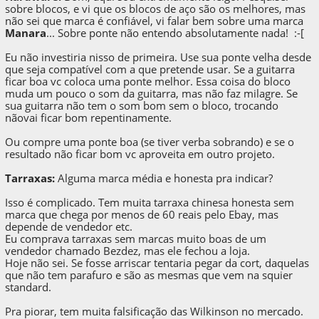
sobre blocos, e vi que os blocos de aço são os melhores, mas
não sei que marca é confiável, vi falar bem sobre uma marca
Manara
... Sobre ponte não entendo absolutamente nada! :-[
Eu não investiria nisso de primeira. Use sua ponte velha desde
que seja compatível com a que pretende usar. Se a guitarra
ficar boa vc coloca uma ponte melhor. Essa coisa do bloco
muda um pouco o som da guitarra, mas não faz milagre. Se
sua guitarra não tem o som bom sem o bloco, trocando
nãovai ficar bom repentinamente.
Ou compre uma ponte boa (se tiver verba sobrando) e se o
resultado não ficar bom vc aproveita em outro projeto.
Tarraxas:
Alguma marca média e honesta pra indicar?
Isso é complicado. Tem muita tarraxa chinesa honesta sem
marca que chega por menos de 60 reais pelo Ebay, mas
depende de vendedor etc.
Eu comprava tarraxas sem marcas muito boas de um
vendedor chamado Bezdez, mas ele fechou a loja.
Hoje não sei. Se fosse arriscar tentaria pegar da cort, daquelas
que não tem parafuro e são as mesmas que vem na squier
standard.
Pra piorar, tem muita falsificação das Wilkinson no mercado.