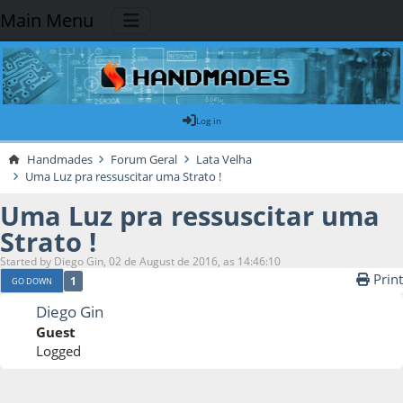
Main Menu
Log in
Handmades
Forum Geral
Lata Velha
Uma Luz pra ressuscitar uma Strato !
Uma Luz pra ressuscitar uma
Strato !
Started by Diego Gin, 02 de August de 2016, as 14:46:10
Print
1
GO DOWN
Diego Gin
Guest
Logged
02 de August de 2016, as 14:46:10