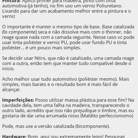
Pintura
: Aplico primer para madeira, pinto com tinta
automotiva (já tenho), no fim uso um verniz Poliuretano.
Lixando para dar um acabamento melhor entre a pintura e o
verniz
O importante é manter o mesmo tipo de base. Base catalizada
(bi componente) seca e não dissolve mais com o thinner, não
reage quase nada com a camada seguinte. Nesse caso vc pode
usar tinta poliéster e verniz PU, pode usar fundo PU e tinta
poliéster... é um pouco mais simples.
Se decidir usar Nitro, que não é catalizado, uma camada reage
com a outra, então tem que manter tudo compatível desde o
início.
Acho melhor usar tudo automotivo (poliéster mesmo). Mais
simples, mais barato e o resultado bom é mais fácil de
alcançar.
Imperfeições:
Posso utilizar massa plástica para esse fim? Na
cavidade dela, tem uma falha na madeira, transparecendo o
outro lado, acredito que isso não prejudique o timbre, mas eu
gostaria de dar uma arrumada nisso (Maldito perfeccionismo)
Pode, mas use a versão catalizada (bicomponente).
Hardware:
Bom, aqui sou extremamente leigo! Pesquisei