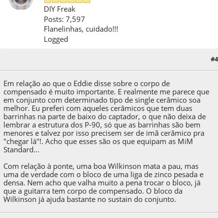
DIY Freak
Posts: 7,597
Flanelinhas, cuidado!!!
Logged
04 de August de 2016, as 12:23:59
Last Edit
: 05 de August de 2016, as 17:28:18 by
#4
Alex Frias
Em relação ao que o Eddie disse sobre o corpo de
compensado é muito importante. E realmente me parece que
em conjunto com determinado tipo de single cerâmico soa
melhor. Eu preferi com aqueles cerâmicos que tem duas
barrinhas na parte de baixo do captador, o que não deixa de
lembrar a estrutura dos P-90, só que as barrinhas são bem
menores e talvez por isso precisem ser de imã cerâmico pra
"chegar lá"!. Acho que esses são os que equipam as MiM
Standard...
Com relação à ponte, uma boa Wilkinson mata a pau, mas
uma de verdade com o bloco de uma liga de zinco pesada e
densa. Nem acho que valha muito a pena trocar o bloco, já
que a guitarra tem corpo de compensado. O bloco da
Wilkinson já ajuda bastante no sustain do conjunto.