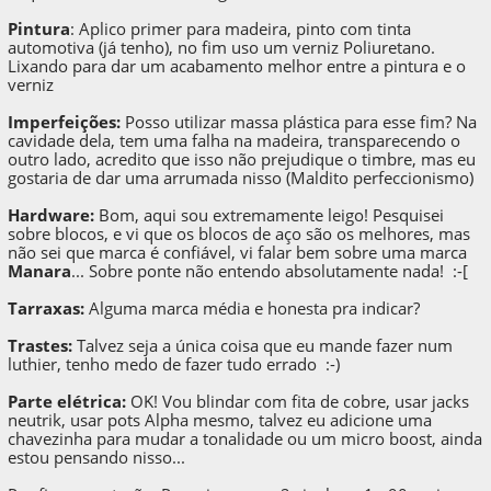
Pintura
: Aplico primer para madeira, pinto com tinta
automotiva (já tenho), no fim uso um verniz Poliuretano.
Lixando para dar um acabamento melhor entre a pintura e o
verniz
Imperfeições:
Posso utilizar massa plástica para esse fim? Na
cavidade dela, tem uma falha na madeira, transparecendo o
outro lado, acredito que isso não prejudique o timbre, mas eu
gostaria de dar uma arrumada nisso (Maldito perfeccionismo)
Hardware:
Bom, aqui sou extremamente leigo! Pesquisei
sobre blocos, e vi que os blocos de aço são os melhores, mas
não sei que marca é confiável, vi falar bem sobre uma marca
Manara
... Sobre ponte não entendo absolutamente nada! :-[
Tarraxas:
Alguma marca média e honesta pra indicar?
Trastes:
Talvez seja a única coisa que eu mande fazer num
luthier, tenho medo de fazer tudo errado :-)
Parte elétrica:
OK! Vou blindar com fita de cobre, usar jacks
neutrik, usar pots Alpha mesmo, talvez eu adicione uma
chavezinha para mudar a tonalidade ou um micro boost, ainda
estou pensando nisso...