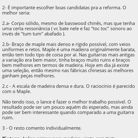
2- É importante escolher boas candidatas pra a reforma. O
melhor seria:
2.a- Corpo sólido, mesmo de basswood chinês, mas que tenha
uma certa ressonância ( vc bate nele e faz "toc toc" sonoro ao
invés de "tum tum" abafado ).
2.b- Braço de maple mais denso e rígido possível, com veios
uniformes e retos. Maple é uma madeira originalmente barata,
então tem todo tipo de coisa por aí. Nas guitarras mais antigas
a variação era bem maior, tinha braços muito ruins e braços
bem melhores em termos de madeira. Hoje em dia já existe
uma seleção, então mesmo nas fábricas chinesas as melhores
ganham peças melhores.
2.c - A escala de madeira densa e dura. O raciocínio é parecido
com o Maple.
Não tendo isso, o lance é fazer o melhor trabalho possível. O
resultado pode ser um pouco aquém do esperado, mas ainda
pode ser bem interessante quando comparado a uma guitarra
ruim.
3 - O resto comento individualmente.