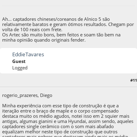
Ah... captadores chineses/coreanos de Alnico 5 são
relativamente baratos e geram ótimos resultados. Chegam por
volta de 100 reais com frete.
Os Artec são muito bons, bem feitos e soam tão bem na
minha opinião quando originais fender.
EddieTavares
Guest
Logged
#11
25 de August de 2016, as 12:33:24
rogerio_prazeres, Diego
Minha experiência com esse tipo de construção é que a
iteração entre o braço de maple e o corpo compensado
destaca muito os médio agudos, notei isso em 2 squier mais
antigas, algumas gianini e uma Hyundai, assim sendo, aqueles
captadores single cerâmico com o som mais abafado
equalizam melhor neste tipo de construção que outros
captadores mais nobres que destacam ainda mais os médio-