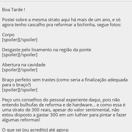
Boa Tarde !
Postei sobre a mesma strato aqui há mais de um ano, e só
agora tenho cascalho pra reformar a bichinha, segue fotos:
Corpo
[spoiler]
[/spoiler]
Desgaste pelo lixamento na região da ponte
[spoiler]
[/spoiler]
Abertura na cavidade
[spoiler]
[/spoiler]
Braço perfeito sem trastes (como seria a finalização adequada
para o braço?)
[spoiler]
[/spoiler]
Peço uns conselhos do pessoal experiente daqui, pois não
entendo bulhufas de reforma e de hardware... e como essa é
uma strato de 300 reais, apesar do valor sentimental, não
estou disposto a gastar 300 em um luthier para pintar e fazer
algumas reformas!
O que sei (ou acredito) até agora: