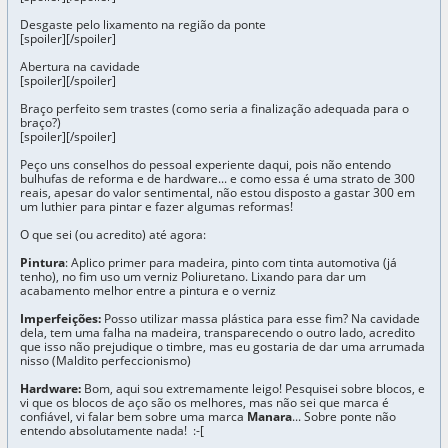
Desgaste pelo lixamento na região da ponte
[spoiler]
[/spoiler]
Abertura na cavidade
[spoiler]
[/spoiler]
Braço perfeito sem trastes (como seria a finalização adequada para o
braço?)
[spoiler]
[/spoiler]
Peço uns conselhos do pessoal experiente daqui, pois não entendo
bulhufas de reforma e de hardware... e como essa é uma strato de 300
reais, apesar do valor sentimental, não estou disposto a gastar 300 em
um luthier para pintar e fazer algumas reformas!
O que sei (ou acredito) até agora:
Pintura
: Aplico primer para madeira, pinto com tinta automotiva (já
tenho), no fim uso um verniz Poliuretano. Lixando para dar um
acabamento melhor entre a pintura e o verniz
Imperfeições:
Posso utilizar massa plástica para esse fim? Na cavidade
dela, tem uma falha na madeira, transparecendo o outro lado, acredito
que isso não prejudique o timbre, mas eu gostaria de dar uma arrumada
nisso (Maldito perfeccionismo)
Hardware:
Bom, aqui sou extremamente leigo! Pesquisei sobre blocos, e
vi que os blocos de aço são os melhores, mas não sei que marca é
confiável, vi falar bem sobre uma marca
Manara
... Sobre ponte não
entendo absolutamente nada! :-[