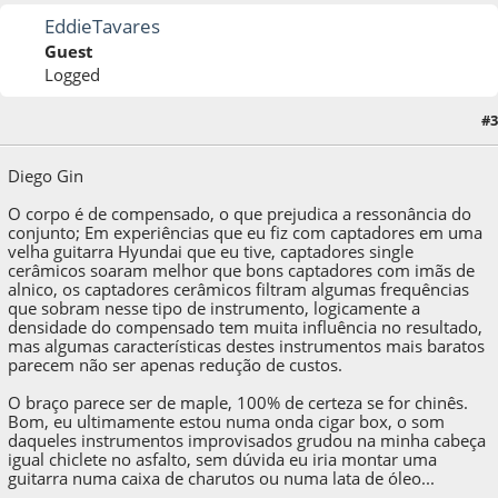
EddieTavares
Guest
Logged
#3
04 de August de 2016, as 10:44:40
Diego Gin
O corpo é de compensado, o que prejudica a ressonância do
conjunto; Em experiências que eu fiz com captadores em uma
velha guitarra Hyundai que eu tive, captadores single
cerâmicos soaram melhor que bons captadores com imãs de
alnico, os captadores cerâmicos filtram algumas frequências
que sobram nesse tipo de instrumento, logicamente a
densidade do compensado tem muita influência no resultado,
mas algumas características destes instrumentos mais baratos
parecem não ser apenas redução de custos.
O braço parece ser de maple, 100% de certeza se for chinês.
Bom, eu ultimamente estou numa onda cigar box, o som
daqueles instrumentos improvisados grudou na minha cabeça
igual chiclete no asfalto, sem dúvida eu iria montar uma
guitarra numa caixa de charutos ou numa lata de óleo...