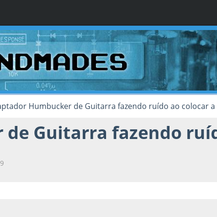
aptador Humbucker de Guitarra fazendo ruído ao colocar a
e Guitarra fazendo ruíd
09
19, as 00:16:09
Last Edit
: 11 de March de 2019, as 08:52:40 by Ga