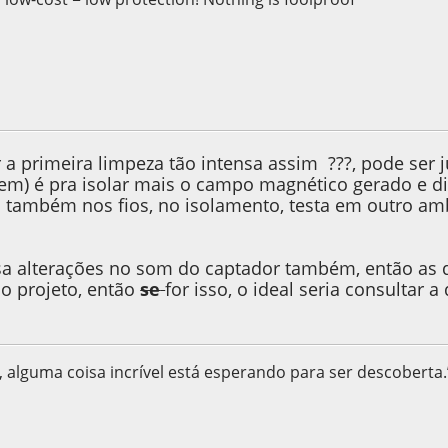
9, as 10:16:38
r a primeira limpeza tão intensa assim ???, pode ser
m) é pra isolar mais o campo magnético gerado e di
também nos fios, no isolamento, testa em outro ambi
sa alterações no som do captador também, então as qu
 o projeto, então
se
for isso, o ideal seria consultar
 alguma coisa incrível está esperando para ser descoberta.