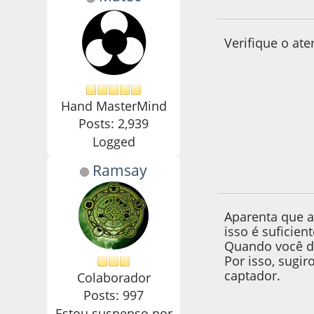
18 de April de 201
Verifique o at
Hand MasterMind
Posts: 2,939
Logged
Ramsay
18 de April de 201
Aparenta que a
isso é suficien
Quando você de
Por isso, sugi
captador.
Colaborador
Posts: 997
Estou suspenso por