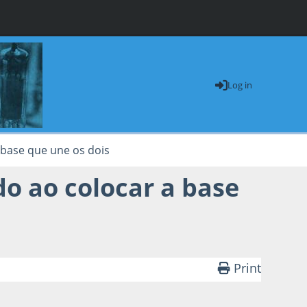
Log in
 base que une os dois
o ao colocar a base
Print
brielCosta