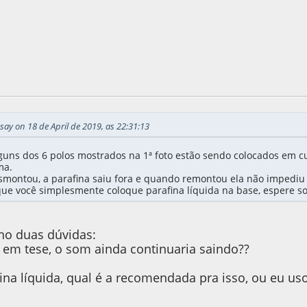
, as 14:05:00
ay on 18 de April de 2019, as 22:31:13
uns dos 6 polos mostrados na 1ª foto estão sendo colocados em cur
ma.
montou, a parafina saiu fora e quando remontou ela não impediu 
 que você simplesmente coloque parafina líquida na base, espere so
nho duas dúvidas:
, em tese, o som ainda continuaria saindo??
fina líquida, qual é a recomendada pra isso, ou eu u