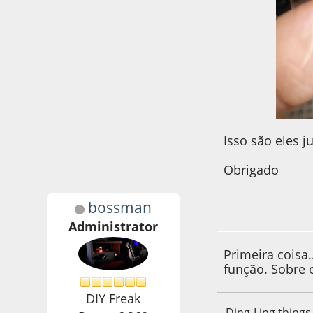
Isso são eles j
Obrigado
bossman
11 de March de 20
Administrator
Primeira coisa
função. Sobre
DIY Freak
Ding-Ling things