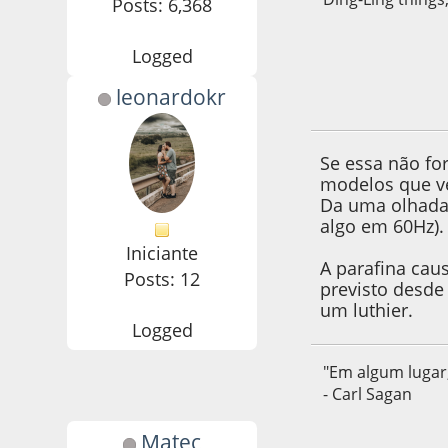
Posts: 6,368
Logged
leonardokr
18 de April de 201
Se essa não fo
modelos que ve
Da uma olhada 
algo em 60Hz).
Iniciante
A parafina cau
Posts: 12
previsto desde
um luthier.
Logged
"Em algum lugar,
- Carl Sagan
Matec