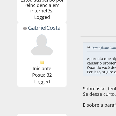
reincidência em
internetês.
Logged
GabrielCosta
27 de May de 2019
Quote from: Rams
Aparenta que alg
causar o proble
Quando você des
Iniciante
Por isso, sugiro
Posts: 32
Logged
Sobre isso, te
Se desse curto
E sobre a para