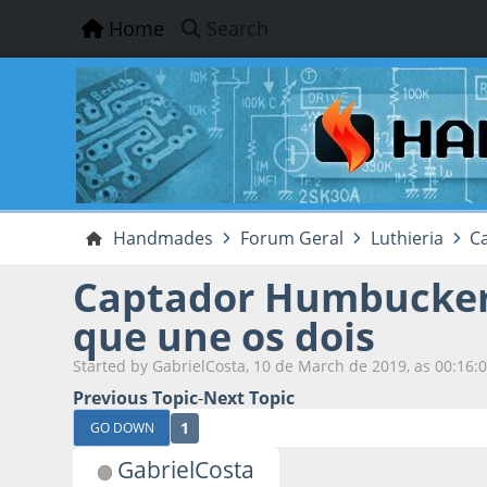
Home
Search
Handmades
Forum Geral
Luthieria
C
Captador Humbucker d
que une os dois
Started by GabrielCosta, 10 de March de 2019, as 00:16:
Previous Topic
-
Next Topic
1
GO DOWN
GabrielCosta
10 de March de 20