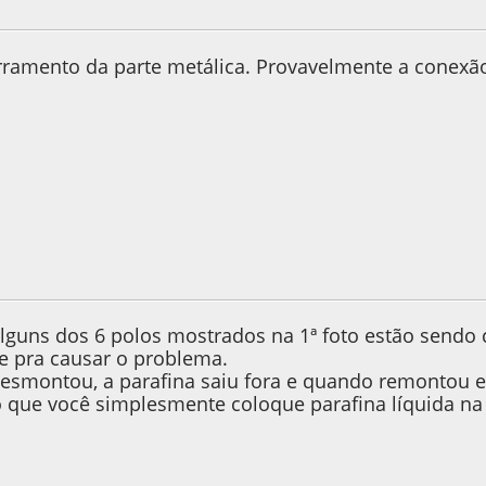
9, as 11:02:47
erramento da parte metálica. Provavelmente a conexã
9, as 22:31:13
lguns dos 6 polos mostrados na 1ª foto estão sendo 
te pra causar o problema.
smontou, a parafina saiu fora e quando remontou el
ro que você simplesmente coloque parafina líquida na 