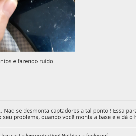
untos e fazendo ruído
19, as 09:13:33
... Não se desmonta captadores a tal ponto ! Essa par
 o seu problema, quando você monta a base ele dá o
, low-cost = low protection! Nothing is foolproof