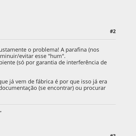
#2
 justamente o problema! A parafina (nos
minuir/evitar esse "hum".
ente (só por garantia de interferência de
e já vem de fábrica é por que isso já era
 a documentação (se encontrar) ou procurar
”