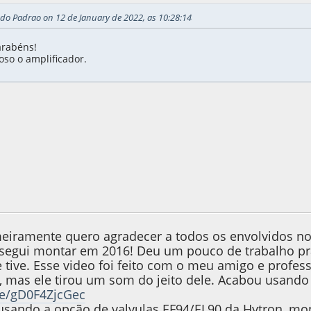
edo Padrao on 12 de January de 2022, as 10:28:14
arabéns!
oso o amplificador.
022, as 21:06:10
Last Edit
: 23 de January de 2022, as 21:06:45 by
meiramente quero agradecer a todos os envolvidos n
segui montar em 2016! Deu um pouco de trabalho pra f
e tive. Esse video foi feito com o meu amigo e profes
mas ele tirou um som do jeito dele. Acabou usando
be/gD0F4ZjcGec
usando a opção de valvulas EF94/EL90 da Hytron, mo