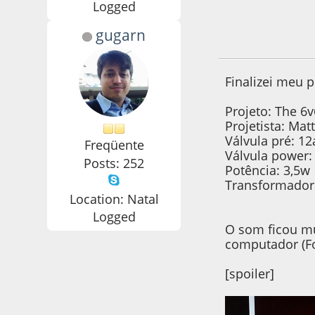
Logged
gugarn
21 de March de 20
Finalizei meu p
Projeto: The 6
Projetista: Mat
Válvula pré: 12
Freqüente
Válvula power: 
Posts: 252
Potência: 3,5w
Transformador
Location: Natal
Logged
O som ficou mu
computador (Fo
[spoiler]