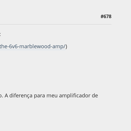
#678
garn
:
/the-6v6-marblewood-amp/
)
. A diferença para meu amplificador de