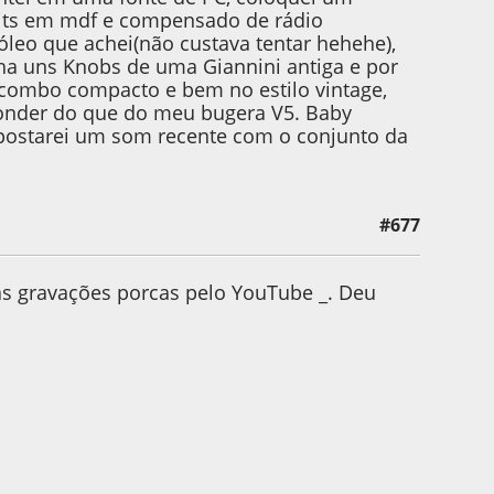
kits em mdf e compensado de rádio
óleo que achei(não custava tentar hehehe),
inha uns Knobs de uma Giannini antiga e por
 combo compacto e bem no estilo vintage,
onder do que do meu bugera V5. Baby
 postarei um som recente com o conjunto da
#677
 by AugustoBlues
s gravações porcas pelo YouTube _. Deu