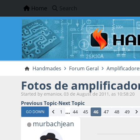
Home
Search
Handmades
Forum Geral
Amplificadore
Fotos de amplificado
Started by emaniox, 03 de August de 2011, as 10:58:20
Previous Topic
-
Next Topic
...
1
44
45
46
47
48
49
GO DOWN
murbachjean
12 de January de 2