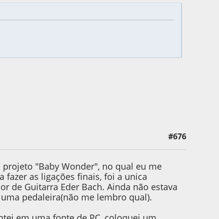
#676
 AugustoBlues
o projeto "Baby Wonder", no qual eu me
azer as ligações finais, foi a unica
sor de Guitarra Eder Bach. Ainda não estava
 uma pedaleira(não me lembro qual).
ntei em uma fonte de PC, coloquei um