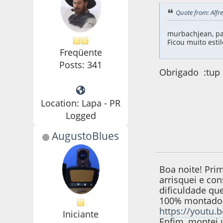
Quote from: Alfr
murbachjean, p
Ficou muito estil
Freqüente
Posts: 341
Obrigado :tup
Location: Lapa - PR
Logged
AugustoBlues
23 de January de 2
Boa noite! Pri
arrisquei e con
dificuldade qu
100% montado, 
https://youtu.
Iniciante
Enfim, montei 