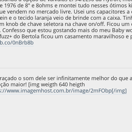
de 1976 de 8" e 8ohms e montei tudo nesses ótimos 
ue vendem no mercado livre. Usei uns capacitores a 
tein e o tecido laranja veio de brinde com a caixa. T
um knob de chave seletora na chave on/off. Ficou um
. Confesso que estou gostando mais do meu Baby w
fuzz+ do Bertola ficou um casamento maravilhoso e
ibb.co/0nBrb8b
 2022, as 01:03:45
Last Edit
: 27 de February de 2022, as 01:14:37
açado o som dele ser infinitamente melhor do que a
ação maior! [img weigth 640 heigth
ps://www.imagemhost.com.br/image/2mFObp[/img]