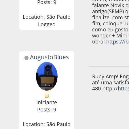
Posts: 9
falante Novik 
antigo(SEMP) q
Location: São Paulo
finalizei com s
fim, coloquei 
Logged
como eu gosto
wonder + Mini 
obra!
https://
AugustoBlues
27 de February de
Ruby Amp! Engr
até uma satisf
480]http://
htt
Iniciante
Posts: 9
Location: São Paulo