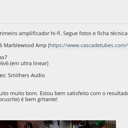
22, as 21:39:16
Last Edit
: 21 de March de 2022, as 21:42:29 by gu
rimeiro amplificador hi-fi. Segue fotos e ficha técnica
v6 Marblewood Amp (
https://www.cascadetubes.com
t
ax7
6v6 (em ultra linear)
es: Smithers Audio
ito muito bom. Estou bem satisfeito com o resultado
cusrite) é bem gritante!