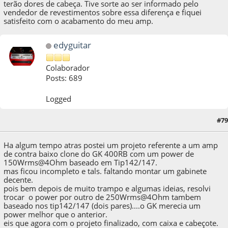
terão dores de cabeça. Tive sorte ao ser informado pelo
vendedor de revestimentos sobre essa diferença e fiquei
satisfeito com o acabamento do meu amp.
edyguitar
Colaborador
Posts: 689
Logged
#79
13 de December de 2012, as 17:39:57
Ha algum tempo atras postei um projeto referente a um amp
de contra baixo clone do GK 400RB com um power de
150Wrms@4Ohm baseado em Tip142/147.
mas ficou incompleto e tals. faltando montar um gabinete
decente.
pois bem depois de muito trampo e algumas ideias, resolvi
trocar o power por outro de 250Wrms@4Ohm tambem
baseado nos tip142/147 (dois pares)....o GK merecia um
power melhor que o anterior.
eis que agora com o projeto finalizado, com caixa e cabeçote.