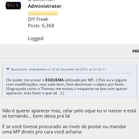
Administrator
DIY Freak
Posts: 6,368
Logged
15 de December de 2012, as 21:39:28
Last Edit
: 15 de December de 2012, as
#86
21:41:56 by bossman
Quote from: andrefreitas on 15 de December de 2012, as 21:22:11
(Se puder me enviar o
ESQUEMA
ultilizado por MP...) Pois eu vi alguns
com modificações, mas tudo bem, Sem desvirtuar o tópico por favor.
(Engraçado como o Thomas me enviou o esquema na boa sem querer
aparecer, mas fazer o que né. :) )
Não é querer aparecer mas, zelar pelo oque eu vi nascer e está
se tornando... bom deixa prá lá!
E se você tivesse procurado ao invés de postar ou mandar
uma MP direto pro cara você acharia: