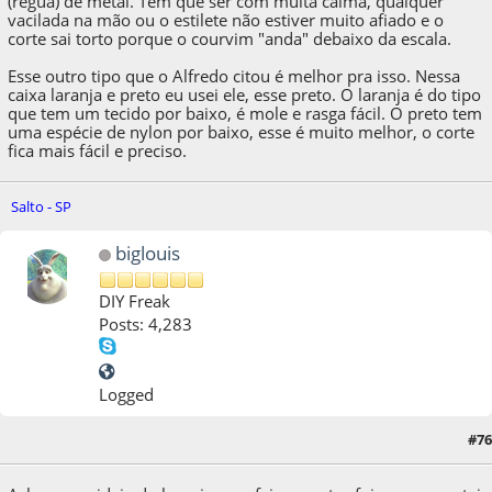
(régua) de metal. Tem que ser com muita calma, qualquer
vacilada na mão ou o estilete não estiver muito afiado e o
corte sai torto porque o courvim "anda" debaixo da escala.
Esse outro tipo que o Alfredo citou é melhor pra isso. Nessa
caixa laranja e preto eu usei ele, esse preto. O laranja é do tipo
que tem um tecido por baixo, é mole e rasga fácil. O preto tem
uma espécie de nylon por baixo, esse é muito melhor, o corte
fica mais fácil e preciso.
Salto - SP
biglouis
DIY Freak
Posts: 4,283
Logged
#76
10 de December de 2012, as 10:36:00