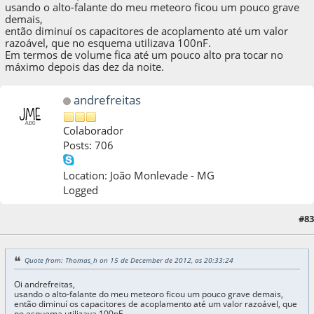
usando o alto-falante do meu meteoro ficou um pouco grave
demais,
então diminuí os capacitores de acoplamento até um valor
razoável, que no esquema utilizava 100nF.
Em termos de volume fica até um pouco alto pra tocar no
máximo depois das dez da noite.
andrefreitas
Colaborador
Posts: 706
Location: João Monlevade - MG
Logged
#83
15 de December de 2012, as 20:50:24
Quote from: Thomas_h on 15 de December de 2012, as 20:33:24
Oi andrefreitas,
usando o alto-falante do meu meteoro ficou um pouco grave demais,
então diminuí os capacitores de acoplamento até um valor razoável, que
no esquema utilizava 100nF.