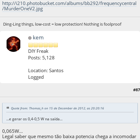
http://i210.photobucket.com/albums/bb292/frequencycentral
/MurderOneV2.jpg
Ding-Ling things, low-cost = low protection! Nothing is foolproof
kem
DIY Freak
Posts: 5,128
Location: Santos
Logged
15 de December de 2012, as 22:19:34
Last Edit
: 15 de December de 2012, as
#87
22:22:19 by kem
Quote from: Thomas_h on 15 de December de 2012, as 20:20:16
...e gerar os 0,4-0,5 W na saída...
0,065W...
Legal saber que mesmo tão baixa potencia chega a incomodar