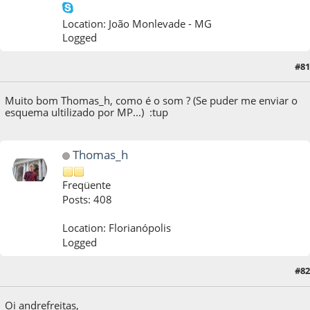
Location: João Monlevade - MG
Logged
#81
15 de December de 2012, as 20:26:17
Muito bom Thomas_h, como é o som ? (Se puder me enviar o
esquema ultilizado por MP...) :tup
Thomas_h
Freqüente
Posts: 408
Location: Florianópolis
Logged
#82
15 de December de 2012, as 20:33:24
Oi andrefreitas,