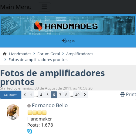
Main Menu
Log in
Handmades
Forum Geral
Amplificadores
Fotos de amplificadores prontos
Fotos de amplificadores
prontos
Started by emaniox, 03 de August de 2011, as 10:58:20
Print
...
...
1
4
5
6
7
8
49
GO DOWN
Fernando Bello
Handmaker
Posts: 1,678