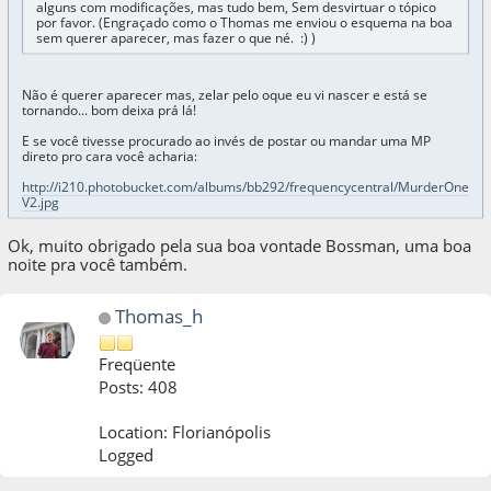
alguns com modificações, mas tudo bem, Sem desvirtuar o tópico
por favor. (Engraçado como o Thomas me enviou o esquema na boa
sem querer aparecer, mas fazer o que né. :) )
Não é querer aparecer mas, zelar pelo oque eu vi nascer e está se
tornando... bom deixa prá lá!
E se você tivesse procurado ao invés de postar ou mandar uma MP
direto pro cara você acharia:
http://i210.photobucket.com/albums/bb292/frequencycentral/MurderOne
V2.jpg
Ok, muito obrigado pela sua boa vontade Bossman, uma boa
noite pra você também.
Thomas_h
Freqüente
Posts: 408
Location: Florianópolis
Logged