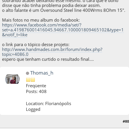
sobrando acabei deixando esse mesmo. o cara que é dono
disse que não tinha problema podia deixar assim.
o alto falante é um Oversound Steel line 400Wrms 8Ohm 15".
Mais fotos no meu album do facebook:
https://www.facebook.com/media/set/?
set=a.419876001416045.94667.100001809465102&type=1
&notif_t=like
o link para o tópico desse projeto:
http://www.handmades.com.br/forum/index.php?
topic=4086.0
espero que tenham curtido o resultado final....
Thomas_h
Freqüente
Posts: 408
Location: Florianópolis
Logged
#80
15 de December de 2012, as 20:20:16