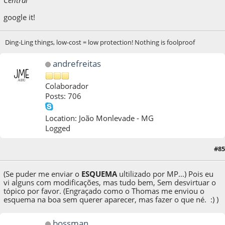
google it!
Ding-Ling things, low-cost = low protection! Nothing is foolproof
andrefreitas
Colaborador
Posts: 706
Location: João Monlevade - MG
Logged
15 de December de 2012, as 21:22:11
Last Edit
: 15 de December de 2012, as
#85
21:27:00 by andrefreitas
(Se puder me enviar o
ESQUEMA
ultilizado por MP...) Pois eu
vi alguns com modificações, mas tudo bem, Sem desvirtuar o
tópico por favor. (Engraçado como o Thomas me enviou o
esquema na boa sem querer aparecer, mas fazer o que né. :) )
bossman