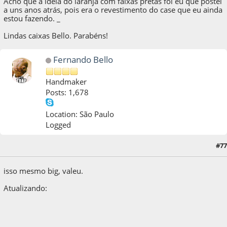
Acho que a ideia do laranja com faixas pretas foi eu que postei
a uns anos atrás, pois era o revestimento do case que eu ainda
estou fazendo. _
Lindas caixas Bello. Parabéns!
Fernando Bello
Handmaker
Posts: 1,678
Location: São Paulo
Logged
#77
10 de December de 2012, as 20:29:19
isso mesmo big, valeu.
Atualizando: