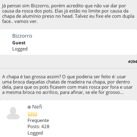
Já pensei sim Bizzorro, porém acredito que não vai dar por
causa da rosca dos pots. Elas já estão no limite por causa da
chapa de alumínio preso no head. Talvez eu fixe ele com dupla
face.. vamos ver.
Bizzorro
Guest
Logged
#294
13 de December de 2013, as 23:37:34
A chapa é tao grossa assim? O que poderia ser feito é: usar
uma broca daquelas chatas de madeira na chapa, por dentro
dela, para que os pots ficasem com mais rosca por fora e usar
a mesma broca no acrilico, para afinar, se ele for grosso...
Nefi
Freqüente
Posts: 428
Logged