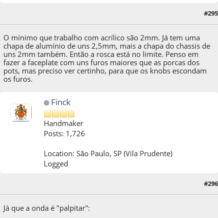
#295
14 de December de 2013, as 01:25:53
O mínimo que trabalho com acrílico são 2mm. Já tem uma
chapa de alumínio de uns 2,5mm, mais a chapa do chassis de
uns 2mm também. Então a rosca está no limite. Penso em
fazer a faceplate com uns furos maiores que as porcas dos
pots, mas preciso ver certinho, para que os knobs escondam
os furos.
Finck
Handmaker
Posts: 1,726
Location: São Paulo, SP (Vila Prudente)
Logged
#296
14 de December de 2013, as 08:47:59
Já que a onda é "palpitar":