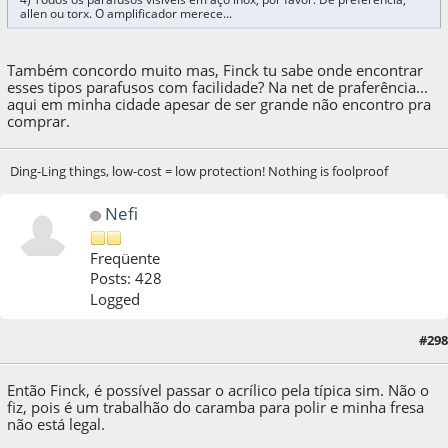
allen ou torx. O amplificador merece...
Também concordo muito mas, Finck tu sabe onde encontrar
esses tipos parafusos com facilidade? Na net de praferência...
aqui em minha cidade apesar de ser grande não encontro pra
comprar.
Ding-Ling things, low-cost = low protection! Nothing is foolproof
Nefi
Freqüente
Posts: 428
Logged
#298
14 de December de 2013, as 14:50:05
Então Finck, é possível passar o acrílico pela típica sim. Não o
fiz, pois é um trabalhão do caramba para polir e minha fresa
não está legal.