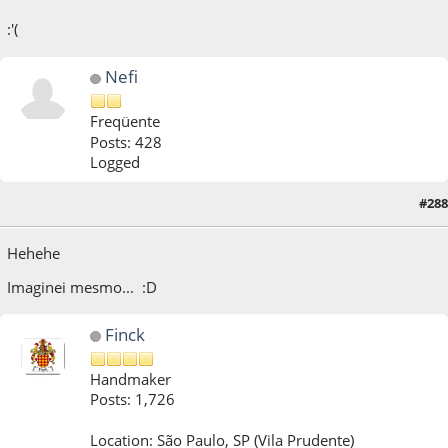
:'(
Nefi
Freqüente
Posts: 428
Logged
#288
13 de December de 2013, as 16:38:38
Hehehe
Imaginei mesmo... :D
Finck
Handmaker
Posts: 1,726
Location: São Paulo, SP (Vila Prudente)