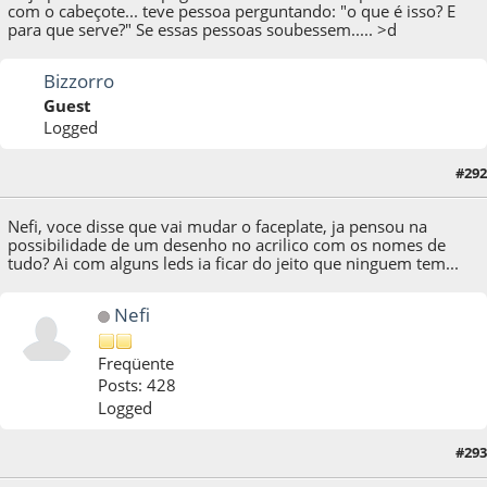
com o cabeçote... teve pessoa perguntando: "o que é isso? E
para que serve?" Se essas pessoas soubessem..... >d
Bizzorro
Guest
Logged
#292
13 de December de 2013, as 23:12:51
Nefi, voce disse que vai mudar o faceplate, ja pensou na
possibilidade de um desenho no acrilico com os nomes de
tudo? Ai com alguns leds ia ficar do jeito que ninguem tem...
Nefi
Freqüente
Posts: 428
Logged
#293
13 de December de 2013, as 23:18:21