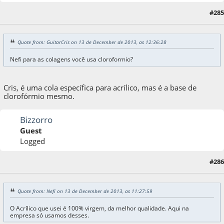
#285
13 de December de 2013, as 14:58:36
Quote from: GuitarCris on 13 de December de 2013, as 12:36:28
Nefi para as colagens você usa cloroformio?
Cris, é uma cola específica para acrílico, mas é a base de
clorofórmio mesmo.
Bizzorro
Guest
Logged
#286
13 de December de 2013, as 15:35:38
Quote from: Nefi on 13 de December de 2013, as 11:27:59
O Acrílico que usei é 100% virgem, da melhor qualidade. Aqui na
empresa só usamos desses.