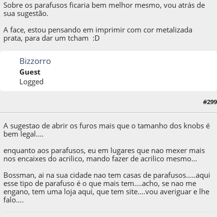
Sobre os parafusos ficaria bem melhor mesmo, vou atrás de
sua sugestão.
A face, estou pensando em imprimir com cor metalizada
prata, para dar um tcham :D
Bizzorro
Guest
Logged
15 de December de 2013, as 01:03:26
Last Edit
: 28 de October de 2014, as 11:46:20
#299
by xformer
A sugestao de abrir os furos mais que o tamanho dos knobs é
bem legal....
enquanto aos parafusos, eu em lugares que nao mexer mais
nos encaixes do acrilico, mando fazer de acrilico mesmo...
Bossman, ai na sua cidade nao tem casas de parafusos.....aqui
esse tipo de parafuso é o que mais tem....acho, se nao me
engano, tem uma loja aqui, que tem site....vou averiguar e lhe
falo....