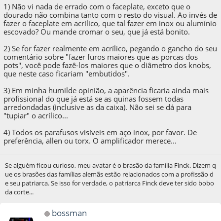
1) Não vi nada de errado com o faceplate, exceto que o
dourado não combina tanto com o resto do visual. Ao invés de
fazer o faceplate em acrílico, que tal fazer em inox ou alumínio
escovado? Ou mande cromar o seu, que já está bonito.
2) Se for fazer realmente em acrílico, pegando o gancho do seu
comentário sobre "fazer furos maiores que as porcas dos
pots", você pode fazê-los maiores que o diâmetro dos knobs,
que neste caso ficariam "embutidos".
3) Em minha humilde opinião, a aparência ficaria ainda mais
profissional do que já está se as quinas fossem todas
arredondadas (inclusive as da caixa). Não sei se dá para
"tupiar" o acrílico...
4) Todos os parafusos visíveis em aço inox, por favor. De
preferência, allen ou torx. O amplificador merece...
Se alguém ficou curioso, meu avatar é o brasão da família Finck. Dizem q
ue os brasões das famílias alemãs estão relacionados com a profissão d
e seu patriarca. Se isso for verdade, o patriarca Finck deve ter sido bobo
da corte...
bossman