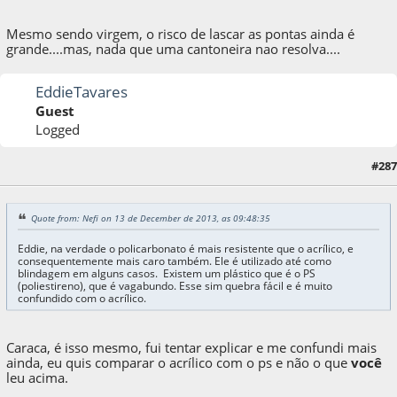
Mesmo sendo virgem, o risco de lascar as pontas ainda é
grande....mas, nada que uma cantoneira nao resolva....
EddieTavares
Guest
Logged
13 de December de 2013, as 16:25:24
Last Edit
: 13 de December de 2013, as
#287
18:37:37 by Plautz
Quote from: Nefi on 13 de December de 2013, as 09:48:35
Eddie, na verdade o policarbonato é mais resistente que o acrílico, e
consequentemente mais caro também. Ele é utilizado até como
blindagem em alguns casos. Existem um plástico que é o PS
(poliestireno), que é vagabundo. Esse sim quebra fácil e é muito
confundido com o acrílico.
Caraca, é isso mesmo, fui tentar explicar e me confundi mais
ainda, eu quis comparar o acrílico com o ps e não o que
você
leu acima.