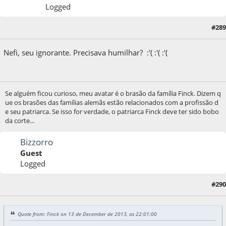
Logged
#289
13 de December de 2013, as 22:01:00
Nefi, seu ignorante. Precisava humilhar? :'( :'( :'(
Se alguém ficou curioso, meu avatar é o brasão da família Finck. Dizem q
ue os brasões das famílias alemãs estão relacionados com a profissão d
e seu patriarca. Se isso for verdade, o patriarca Finck deve ter sido bobo
da corte...
Bizzorro
Guest
Logged
#290
13 de December de 2013, as 23:02:29
Quote from: Finck on 13 de December de 2013, as 22:01:00