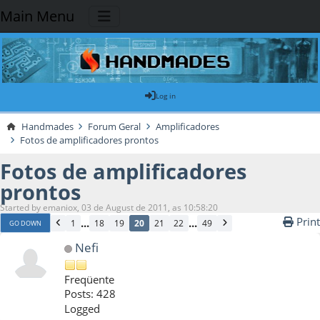
Main Menu
Log in
Handmades
Forum Geral
Amplificadores
Fotos de amplificadores prontos
Fotos de amplificadores
prontos
Started by emaniox, 03 de August de 2011, as 10:58:20
Print
...
...
1
18
19
20
21
22
49
GO DOWN
Nefi
Freqüente
Posts: 428
Logged