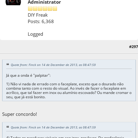
Administrator
DIY Freak
Posts: 6,368
Logged
#297
14 de December de 2013, as 09:59:45
Quote from: Finck on 14 de December de 2013, as 08:47:59
Já que a onda é "palpitar":
1) Não vi nada de errado com o faceplate, exceto que o dourado não
combina tanto com o resto do visual. Ao invés de fazer o faceplate em
acrílico, que tal fazer em inox ou alumínio escovado? Ou mande cromar o
seu, que já está bonito.
Super concordo!
Quote from: Finck on 14 de December de 2013, as 08:47:59
4) Todos os parafusos visíveis em aço inox, por favor. De preferência,