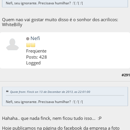
Nefi, seu ignorante. Precisava humilhar? :'( :'( :'(
Quem nao vai gostar muito disso é o sonhor dos acrilicos:
WhiteBilly
Nefi
Freqüente
Posts: 428
Logged
#291
13 de December de 2013, as 23:05:59
Quote from: Finck on 13 de December de 2013, as 22:01:00
Nefi, seu ignorante. Precisava humilhar? :'( :'( :'(
Hahaha.. que nada finck, nem ficou tudo isso... :P
Hoje publicamos na página do facebook da empresa a foto