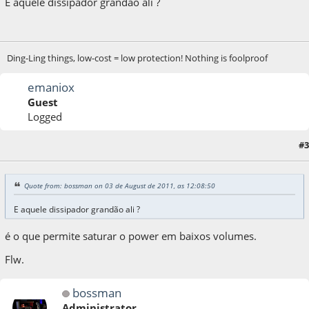
E aquele dissipador grandão ali ?
Ding-Ling things, low-cost = low protection! Nothing is foolproof
emaniox
Guest
Logged
#3
03 de August de 2011, as 14:39:17
Quote from: bossman on 03 de August de 2011, as 12:08:50
E aquele dissipador grandão ali ?
é o que permite saturar o power em baixos volumes.
Flw.
bossman
Administrator