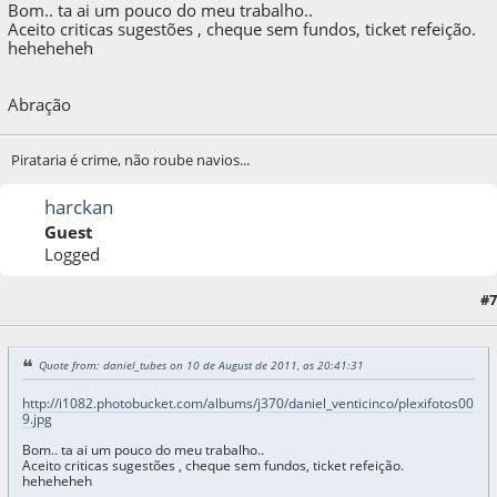
Bom.. ta ai um pouco do meu trabalho..
Aceito criticas sugestões , cheque sem fundos, ticket refeição.
heheheheh
Abração
Pirataria é crime, não roube navios...
harckan
Guest
Logged
#7
10 de August de 2011, as 21:30:48
Quote from: daniel_tubes on 10 de August de 2011, as 20:41:31
http://i1082.photobucket.com/albums/j370/daniel_venticinco/plexifotos00
9.jpg
Bom.. ta ai um pouco do meu trabalho..
Aceito criticas sugestões , cheque sem fundos, ticket refeição.
heheheheh