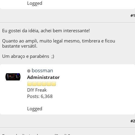
Logged
#1
03 de August de 2011, as 11:24:19
Eu gostei da idéia, achei bem interessante!
Quanto ao ampli, muito legal mesmo, timbrera e ficou
bastante versátil.
Um abraço e parabéns ;)
bossman
Administrator
DIY Freak
Posts: 6,368
Logged
#2
03 de August de 2011, as 12:08:50