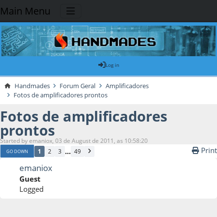
Main Menu
Log in
Handmades
Forum Geral
Amplificadores
Fotos de amplificadores prontos
Fotos de amplificadores
prontos
Started by emaniox, 03 de August de 2011, as 10:58:20
Print
...
1
2
3
49
GO DOWN
emaniox
Guest
Logged
03 de August de 2011, as 10:58:20