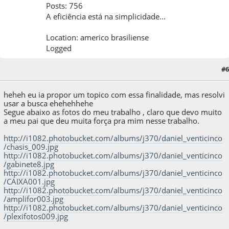
Posts: 756
A eficiência está na simplicidade...
Location: americo brasiliense
Logged
#6
10 de August de 2011, as 20:41:31
heheh eu ia propor um topico com essa finalidade, mas resolvi
usar a busca ehehehhehe
Segue abaixo as fotos do meu trabalho , claro que devo muito
a meu pai que deu muita força pra mim nesse trabalho.
http://i1082.photobucket.com/albums/j370/daniel_venticinco
/chasis_009.jpg
http://i1082.photobucket.com/albums/j370/daniel_venticinco
/gabinete8.jpg
http://i1082.photobucket.com/albums/j370/daniel_venticinco
/CAIXA001.jpg
http://i1082.photobucket.com/albums/j370/daniel_venticinco
/amplifor003.jpg
http://i1082.photobucket.com/albums/j370/daniel_venticinco
/plexifotos009.jpg