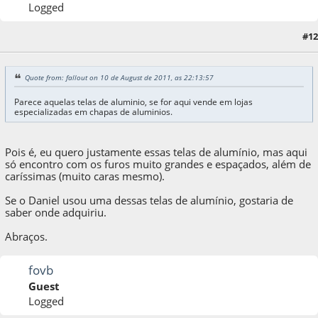
Logged
#12
10 de August de 2011, as 22:16:31
Quote from: fallout on 10 de August de 2011, as 22:13:57
Parece aquelas telas de aluminio, se for aqui vende em lojas
especializadas em chapas de aluminios.
Pois é, eu quero justamente essas telas de alumínio, mas aqui
só encontro com os furos muito grandes e espaçados, além de
caríssimas (muito caras mesmo).
Se o Daniel usou uma dessas telas de alumínio, gostaria de
saber onde adquiriu.
Abraços.
fovb
Guest
Logged