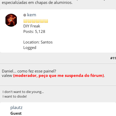
especializadas em chapas de aluminios.
kem
DIY Freak
Posts: 5,128
Location: Santos
Logged
#11
10 de August de 2011, as 22:14:11
Daniel... como fez esse painel?
v
a
l
e
w
(moderador, peço que me suspenda do fórum)
.
I don't want to die young...
I want to diode!
plautz
Guest