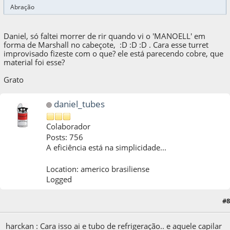
Abração
Daniel, só faltei morrer de rir quando vi o 'MANOELL' em
forma de Marshall no cabeçote, :D :D :D . Cara esse turret
improvisado fizeste com o que? ele está parecendo cobre, que
material foi esse?
Grato
daniel_tubes
Colaborador
Posts: 756
A eficiência está na simplicidade...
Location: americo brasiliense
Logged
#8
10 de August de 2011, as 21:50:30
harckan : Cara isso ai e tubo de refrigeração.. e aquele capilar