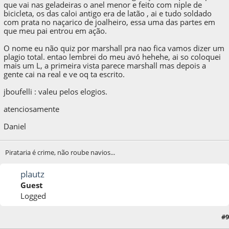
que vai nas geladeiras o anel menor e feito com niple de
bicicleta, os das caloi antigo era de latão , ai e tudo soldado
com prata no naçarico de joalheiro, essa uma das partes em
que meu pai entrou em ação.
O nome eu não quiz por marshall pra nao fica vamos dizer um
plagio total. entao lembrei do meu avó hehehe, ai so coloquei
mais um L, a primeira vista parece marshall mas depois a
gente cai na real e ve oq ta escrito.
jboufelli : valeu pelos elogios.
atenciosamente
Daniel
Pirataria é crime, não roube navios...
plautz
Guest
Logged
#9
10 de August de 2011, as 22:01:15