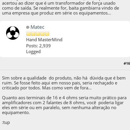
acertou ao dizer que é um transformador de força usado
como de saída. Se realmente for, baita gambiarra vindo de
uma empresa que produz em série os equipamentos...
Matec
Hand MasterMind
Posts: 2,939
Logged
#16
03 de April de 2020, as 16:41:47
Sim sobre a qualidade do produto, não há dúvida que é bem
ruim. Se fosse feito aqui em nosso pais, seria rechaçado e
criticado por todos. Mas como vem de fora...
Quanto aos terminais de 16 e 4 ohms seria muito prático para
amplificadores com 2 falantes de 8 ohms, você poderia ligar
eles em série ou em paralelo, sem nenhuma alteração no
equipamento.
:tup