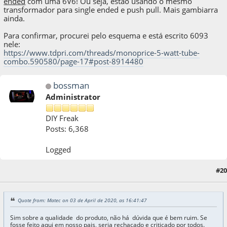
ended
com uma 6V6! Ou seja, estão usando o mesmo
transformador para single ended e push pull. Mais gambiarra
ainda.
Para confirmar, procurei pelo esquema e está escrito 6093
nele:
https://www.tdpri.com/threads/monoprice-5-watt-tube-
combo.590580/page-17#post-8914480
bossman
Administrator
DIY Freak
Posts: 6,368
Logged
03 de April de 2020, as 19:34:49
Last Edit
: 03 de April de 2020, as 19:37:42 by
#20
bossman
Quote from: Matec on 03 de April de 2020, as 16:41:47
Sim sobre a qualidade do produto, não há dúvida que é bem ruim. Se
fosse feito aqui em nosso pais, seria rechaçado e criticado por todos.