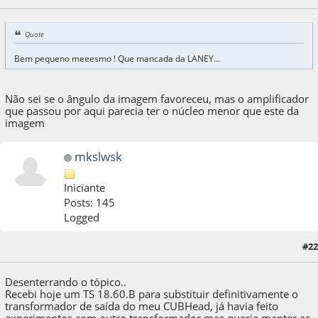
Quote
Bem pequeno meeesmo ! Que mancada da LANEY...
Não sei se o ângulo da imagem favoreceu, mas o amplificador
que passou por aqui parecia ter o núcleo menor que este da
imagem
mkslwsk
Iniciante
Posts: 145
Logged
04 de September de 2020, as 06:12:39
Last Edit
: 04 de September de 2020, as
#22
22:55:26 by mkslwsk
Desenterrando o tópico..
Recebi hoje um TS 18.60.B para substituir definitivamente o
transformador de saída do meu CUBHead, já havia feito
experimentos com outro transformador mas queria manter as