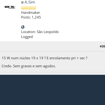
A.Sim
Handmaker
Posts: 1,245
Location: São Leopoldo
Logged
#26
26 de August de 2023, as 19:48:14
15 W num núcleo 19 x 19 ? E enrolamento pri + sec ?
Credo. Sem graves e sem agudos.
Transformadores Schatz
...The bitterness of poor quality [transformers] is remembered long after
the sweetness of today's funny gadgets low price has faded from memo
ry... (obsoletetellyemuseum)
- pelo retorno do tópico "Chinelagem" !