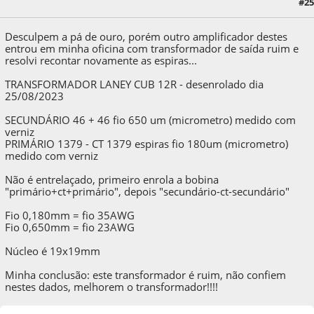
#25
26 de August de 2023, as 08:43:52
Desculpem a pá de ouro, porém outro amplificador destes
entrou em minha oficina com transformador de saída ruim e
resolvi recontar novamente as espiras...
TRANSFORMADOR LANEY CUB 12R - desenrolado dia
25/08/2023
SECUNDÁRIO 46 + 46 fio 650 um (micrometro) medido com
verniz
PRIMÁRIO 1379 - CT 1379 espiras fio 180um (micrometro)
medido com verniz
Não é entrelaçado, primeiro enrola a bobina
"primário+ct+primário", depois "secundário-ct-secundário"
Fio 0,180mm = fio 35AWG
Fio 0,650mm = fio 23AWG
Núcleo é 19x19mm
Minha conclusão: este transformador é ruim, não confiem
nestes dados, melhorem o transformador!!!!