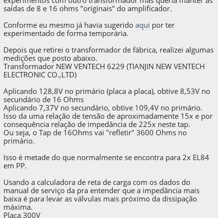
saídas de 8 e 16 ohms "originais" do amplificador.
Conforme eu mesmo já havia sugerido
aqui
por ter
experimentado de forma temporária.
Depois que retirei o transformador de fábrica, realizei algumas
medições que posto abaixo.
Transformador NEW VENTECH 6229 (TIANJIN NEW VENTECH
ELECTRONIC CO.,LTD)
Aplicando 128,8V no primário (placa a placa), obtive 8,53V no
secundário de 16 Ohms
Aplicando 7,37V no secundário, obtive 109,4V no primário.
Isso da uma relação de tensão de aproximadamente 15x e por
consequência relação de impedância de 225x neste tap.
Ou seja, o Tap de 16Ohms vai "refletir" 3600 Ohms no
primário.
Isso é metade do que normalmente se encontra para 2x EL84
em PP.
Usando a calculadora de reta de carga com os dados do
manual de serviço da pra entender que a impedância mais
baixa é para levar as válvulas mais próximo da dissipação
máxima.
Placa 300V