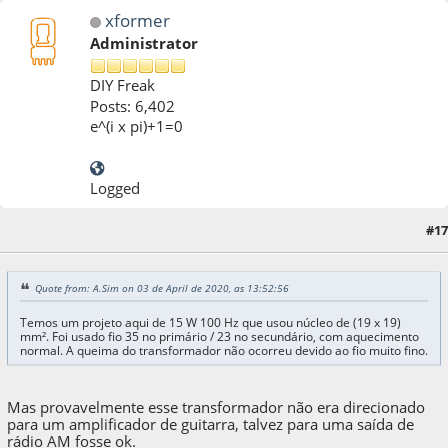
xformer
Administrator
DIY Freak
Posts: 6,402
e^(i x pi)+1=0
Logged
03 de April de 2020, as 18:20:46
Last Edit
: 03 de April de 2020, as 18:33:17 by
#17
xformer
Quote from: A.Sim on 03 de April de 2020, as 13:52:56
Temos um projeto aqui de 15 W 100 Hz que usou núcleo de (19 x 19)
mm². Foi usado fio 35 no primário / 23 no secundário, com aquecimento
normal. A queima do transformador não ocorreu devido ao fio muito fino.
Mas provavelmente esse transformador não era direcionado
para um amplificador de guitarra, talvez para uma saída de
rádio AM fosse ok.