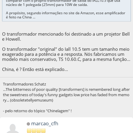
comparar com o próprio transformador de saída do IALL10.5 que usa
núcleo de 1 polegada (25mm) para 10W de saída.
A propósito, segundo informações no site da Amazon, esse amplificador
é feito na China ...
O transformador mencionado foi destinado a um projetor Bell
e Howell.
O transformador "original" do Iall 10.5 tem um tamanho meio
exagerado para a potência e a resposta. Nós fabricamos um
modelo mais conservativo, TS 10.60.C, para a mesma função...
China, é ? Então está explicado...
Transformadores Schatz
...The bitterness of poor quality [transformers] is remembered long after
the sweetness of today's funny gadgets low price has faded from memo
ry... (obsoletetellyemuseum)
- pelo retorno do tópico "Chinelagem" !
marcao_cfh