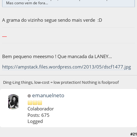
Mas como vem de fora...
A grama do vizinho segue sendo mais verde :D
-----
Bem pequeno meeesmo ! Que mancada da LANEY...
https://ampstack.files.wordpress.com/2013/05/dscf1477.jpg
Ding-Ling things, low-cost = low protection! Nothing is foolproof
emanuelneto
Colaborador
Posts: 675
Logged
#21
03 de April de 2020, as 20:58:09