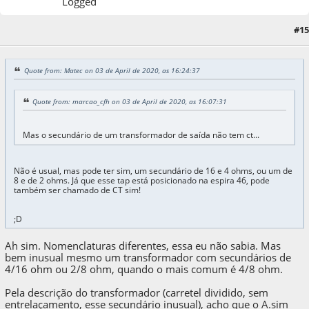
Logged
#15
03 de April de 2020, as 16:30:49
Quote from: Matec on 03 de April de 2020, as 16:24:37
Quote from: marcao_cfh on 03 de April de 2020, as 16:07:31
Mas o secundário de um transformador de saída não tem ct...
Não é usual, mas pode ter sim, um secundário de 16 e 4 ohms, ou um de
8 e de 2 ohms. Já que esse tap está posicionado na espira 46, pode
também ser chamado de CT sim!
;D
Ah sim. Nomenclaturas diferentes, essa eu não sabia. Mas
bem inusual mesmo um transformador com secundários de
4/16 ohm ou 2/8 ohm, quando o mais comum é 4/8 ohm.
Pela descrição do transformador (carretel dividido, sem
entrelaçamento, esse secundário inusual), acho que o A.sim