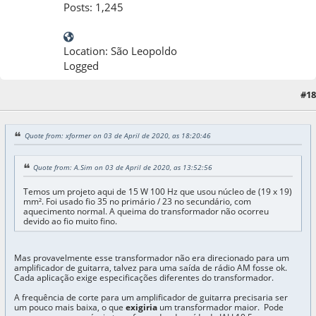
Posts: 1,245
Location: São Leopoldo
Logged
#18
03 de April de 2020, as 18:27:41
Last Edit
: 03 de April de 2020, as 18:31:27 by A.Sim
Quote from: xformer on 03 de April de 2020, as 18:20:46
Quote from: A.Sim on 03 de April de 2020, as 13:52:56
Temos um projeto aqui de 15 W 100 Hz que usou núcleo de (19 x 19)
mm². Foi usado fio 35 no primário / 23 no secundário, com
aquecimento normal. A queima do transformador não ocorreu
devido ao fio muito fino.
Mas provavelmente esse transformador não era direcionado para um
amplificador de guitarra, talvez para uma saída de rádio AM fosse ok.
Cada aplicação exige especificações diferentes do transformador.
A frequência de corte para um amplificador de guitarra precisaria ser
um pouco mais baixa, o que
exigiria
um transformador maior. Pode