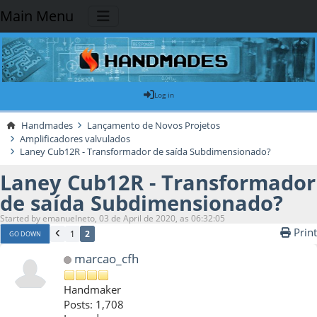
Main Menu
Log in
Handmades
Lançamento de Novos Projetos
Amplificadores valvulados
Laney Cub12R - Transformador de saída Subdimensionado?
Laney Cub12R - Transformador
de saída Subdimensionado?
Started by emanuelneto, 03 de April de 2020, as 06:32:05
Print
1
2
GO DOWN
marcao_cfh
Handmaker
Posts: 1,708