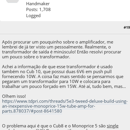
Handmaker
Posts: 1,708
Logged
#19
03 de April de 2020, as 18:29:46
Após procurar um pouquinho sobre o amplificador, me
lembrei de já ter visto um pessoalmente. Realmente, o
transformador de saída é minúsculo! Então resolvi procurar
um pouco sobre o transformador.
Achei a informação de que esse transformador é usado
também no Cub 10, que possui duas 6V6 em push pull
fornecendo 10W. A coisa faz mais sentido se pensarmos que
pegaram um transformador para 10W e colocara para
trabalhar um pouco forçado em 15W. Até aí, tudo bem, mas...
Olhem isso!
https://www.tdpri.com/threads/5e3-tweed-deluxe-build-using-
an-inexpensive-monoprice-15w-tube-amp-for-
parts.878037/#post-8641580
O problema aqui é que o Cub8 e o Monoprice 5 são
single