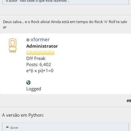
o autor "não sabe o que está fazendo".
Deus salva... e o Rock alivia! Ainda está em tempo do Rock 'n' Roll te salv
ar
xformer
Administrator
DIY Freak
Posts: 6,402
e^(i x pi)+1=0
Logged
05 de April de 2020, as 09:30:39
Last Edit
: 05 de April de 2020, as 09:50:16 by
#8
xformer
A versão em Python:
Quote