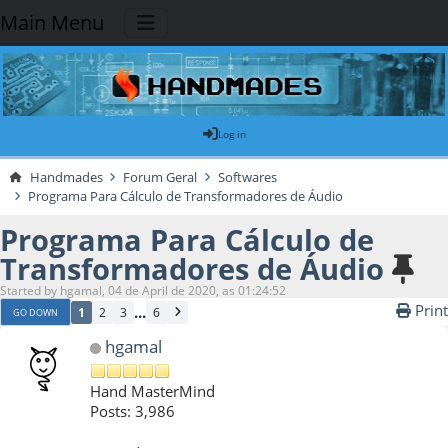
Main Menu
Log in
Handmades
Forum Geral
Softwares
Programa Para Cálculo de Transformadores de Áudio
Programa Para Cálculo de
Transformadores de Áudio
Started by hgamal, 04 de April de 2020, as 01:24:52
Print
...
1
2
3
6
GO DOWN
hgamal
Hand MasterMind
Posts: 3,986