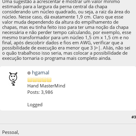
Uma sugestão a acrescentar é mostrar um valor mínimo
estimado para a largura da perna central da chapa
considerando um núcleo quadrado, ou seja, a raiz da área do
núcleo. Nesse caso, dá exatamente 1,9 cm. Claro que esse
valor muda dependendo da altura do empilhamento de
chapas, mas eu tinha feito isso para ter uma noção da chapa
necessária e não perder tempo calculando, por exemplo, esse
mesmo transformador para um núcleo 1,5 cm x 1,5 cm e no
final, após descobrir dados e fios em AWG, verificar que a
possibilidade de execução era menor que 3 )>|. Aliás, não sei
o quão trabalhoso isso seria, mas colocar a possibilidade de
execução tornaria o programa mais completo ainda.
hgamal
Hand MasterMind
Posts: 3,986
Logged
#3
04 de April de 2020, as 13:26:16
Pessoal,