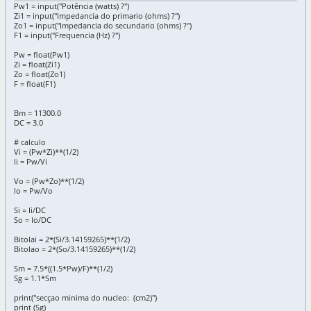
Pw1 = input("Potência (watts) ?")
Zi1 = input("Impedancia do primario (ohms) ?")
Zo1 = input("Impedancia do secundario (ohms) ?")
F1 = input("Frequencia (Hz) ?")
Pw = float(Pw1)
Zi = float(Zi1)
Zo = float(Zo1)
F = float(F1)
Bm = 11300.0
DC = 3.0
# calculo
Vi = (Pw*Zi)**(1/2)
Ii = Pw/Vi
Vo = (Pw*Zo)**(1/2)
Io = Pw/Vo
Si = Ii/DC
So = Io/DC
Bitolai = 2*(Si/3.14159265)**(1/2)
Bitolao = 2*(So/3.14159265)**(1/2)
Sm = 7.5*((1.5*Pw)/F)**(1/2)
Sg = 1.1*Sm
print("secçao minima do nucleo: (cm2)")
print (Sg)