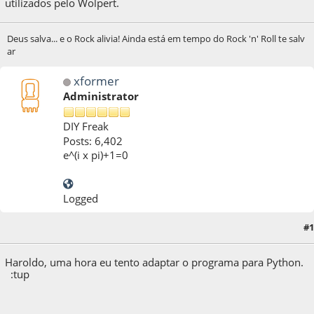
utilizados pelo Wolpert.
Deus salva... e o Rock alivia! Ainda está em tempo do Rock 'n' Roll te salv
ar
xformer
Administrator
DIY Freak
Posts: 6,402
e^(i x pi)+1=0
Logged
04 de April de 2020, as 12:37:20
Last Edit
: 06 de April de 2020, as 09:10:21 by
#1
xformer
Haroldo, uma hora eu tento adaptar o programa para Python.
:tup