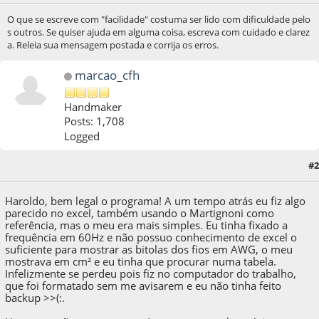
O que se escreve com "facilidade" costuma ser lido com dificuldade pelo
s outros. Se quiser ajuda em alguma coisa, escreva com cuidado e clarez
a. Releia sua mensagem postada e corrija os erros.
marcao_cfh
Handmaker
Posts: 1,708
Logged
#2
04 de April de 2020, as 12:58:42
Haroldo, bem legal o programa! A um tempo atrás eu fiz algo
parecido no excel, também usando o Martignoni como
referência, mas o meu era mais simples. Eu tinha fixado a
frequência em 60Hz e não possuo conhecimento de excel o
suficiente para mostrar as bitolas dos fios em AWG, o meu
mostrava em cm² e eu tinha que procurar numa tabela.
Infelizmente se perdeu pois fiz no computador do trabalho,
que foi formatado sem me avisarem e eu não tinha feito
backup >>(:.