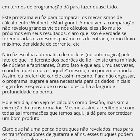
em termos de programação dá para fazer quase tudo.
Este programa eu fiz para comparar os mecanismos de
cálculo entre Wolpert e Martignoni. A meu ver, a comparação
não revelou grandes vícios nos cálculos, eles são muito
próximos em seus resultados, claro que isso é verdade se
forem usadas os mesmos parâmetros de entrada, como fluxo
máximo, densidade de corrente, etc.
Não fiz escolha automática de núcleos (ou automágica) pelo
fato de que - diferente dos padrões de fio - existe uma míriade
de núcleos e fabricantes, Outro fato é que aqui, muitas vezes,
o núcleo que temos é "aquele" mesmo, não podemos mudar.
Assim, eu preferi deixar ele assim mesmo. Para não engessar,
o programa sugere a área necessária para os dados iniciais
sugeridos e espera que o usuário escolha a largura e
profundidade da perna.
Hoje em dia, não vejo os cálculos como desafio, mas sim a
execução do transformador. Mesmo assim, acredito que com
todas as informações que temos aqui, já dá para concretizar
um bom produto.
Claro que há uma penca de truques não revelados, mas para
os transformadores de guitarra e afins, esses truques podem
não ser tão relevantes.