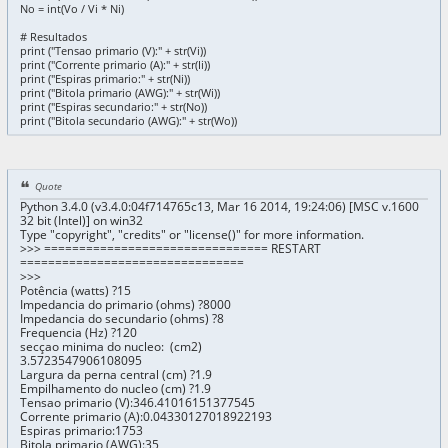
No = int(Vo / Vi * Ni)
# Resultados
print ("Tensao primario (V):" + str(Vi))
print ("Corrente primario (A):" + str(Ii))
print ("Espiras primario:" + str(Ni))
print ("Bitola primario (AWG):" + str(Wi))
print ("Espiras secundario:" + str(No))
print ("Bitola secundario (AWG):" + str(Wo))
Quote
Python 3.4.0 (v3.4.0:04f714765c13, Mar 16 2014, 19:24:06) [MSC v.1600
32 bit (Intel)] on win32
Type "copyright", "credits" or "license()" for more information.
>>> ================================ RESTART
================================
>>>
Potência (watts) ?15
Impedancia do primario (ohms) ?8000
Impedancia do secundario (ohms) ?8
Frequencia (Hz) ?120
secçao minima do nucleo: (cm2)
3.5723547906108095
Largura da perna central (cm) ?1.9
Empilhamento do nucleo (cm) ?1.9
Tensao primario (V):346.41016151377545
Corrente primario (A):0.04330127018922193
Espiras primario:1753
Bitola primario (AWG):35