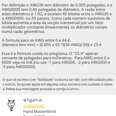
Por definição o AWG36 tem diâmetro de 0.005 polegadas, e o
AWG0000 tem 0.46 polegadas de diâmetro. A razão entre
estes diâmetros é 1:92, e existem 40 bitolas entre o AWG36 e
o AWG0000, ou 39 passos. Como cada número sucessivo de
bitola aumenta a área da secção transversal por um fator
multiplicador constante (linearmente), os diâmetros variam
numa razão geometrica.
A fórmula para os AWG entre 0 e 44 é:
diâmetro (em mm) = (0.005 x 92 ^((36-AWG)/39)) x 25.4
Essa é a fórmula usada no programa. O "25.4" apenas
converte de polegadas para milímetros. Para AWG entre 0 e
0000 veja no link (ou use -1 para AWG00, -2 para AWG000 e
-3 para AWG0000).
O que se escreve com "facilidade" costuma ser lido com dificuldade pelo
s outros. Se quiser ajuda em alguma coisa, escreva com cuidado e clarez
a. Releia sua mensagem postada e corrija os erros.
hgamal
Hand MasterMind