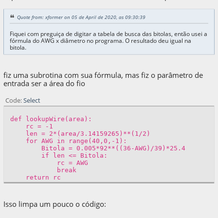
Quote from: xformer on 05 de April de 2020, as 09:30:39
Fiquei com preguiça de digitar a tabela de busca das bitolas, então usei a
fórmula do AWG x diâmetro no programa. O resultado deu igual na
bitola.
fiz uma subrotina com sua fórmula, mas fiz o parâmetro de
entrada ser a área do fio
Code
Select
def lookupWire(area):
rc = -1
len = 2*(area/3.14159265)**(1/2)
for AWG in range(40,0,-1):
Bitola = 0.005*92**((36-AWG)/39)*25.4
if len <= Bitola:
rc = AWG
break
return rc
Isso limpa um pouco o código: