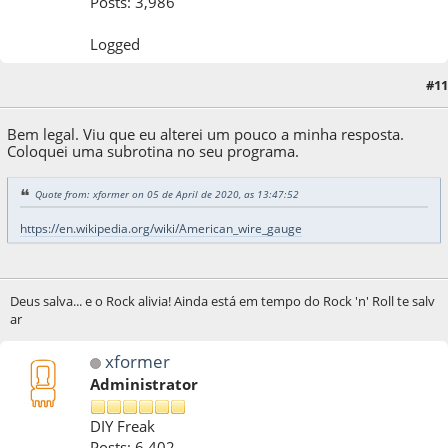
Posts: 3,986
Logged
#11
05 de April de 2020, as 14:09:04
Bem legal. Viu que eu alterei um pouco a minha resposta.
Coloquei uma subrotina no seu programa.
Quote from: xformer on 05 de April de 2020, as 13:47:52
https://en.wikipedia.org/wiki/American_wire_gauge
Deus salva... e o Rock alivia! Ainda está em tempo do Rock 'n' Roll te salv
ar
xformer
Administrator
DIY Freak
Posts: 6,402