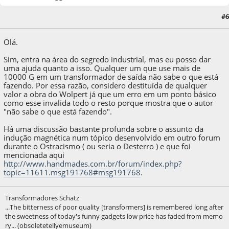
#6
04 de April de 2020, as 18:14:42
Last Edit
: 04 de April de 2020, as 18:35:06 by A.Sim
Olá.
Sim, entra na área do segredo industrial, mas eu posso dar
uma ajuda quanto a isso. Qualquer um que use mais de
10000 G em um transformador de saída não sabe o que está
fazendo. Por essa razão, considero destituída de qualquer
valor a obra do Wolpert já que um erro em um ponto básico
como esse invalida todo o resto porque mostra que o autor
"não sabe o que está fazendo".
Há uma discussão bastante profunda sobre o assunto da
indução magnética num tópico desenvolvido em outro forum
durante o Ostracismo ( ou seria o Desterro ) e que foi
mencionada aqui
http://www.handmades.com.br/forum/index.php?
topic=11611.msg191768#msg191768
.
Transformadores Schatz
...The bitterness of poor quality [transformers] is remembered long after
the sweetness of today's funny gadgets low price has faded from memo
ry... (obsoletetellyemuseum)