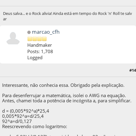
Deus salva... e o Rock alivia! Ainda está em tempo do Rock 'n' Roll te salv
ar
marcao_cfh
Handmaker
Posts: 1,708
Logged
#14
05 de April de 2020, as 14:21:32
Interessante, não conhecia essa. Obrigado pela explicação.
Para desenferrujar a matemática, isolei o AWG na equação.
Antes, chamei toda a potência de incógnita a, para simplificar.
d = (0,005*92^a)*25,4
0,005*92^a=d/25,4
92^a=d/0,127
Reescrevendo como logaritmo: