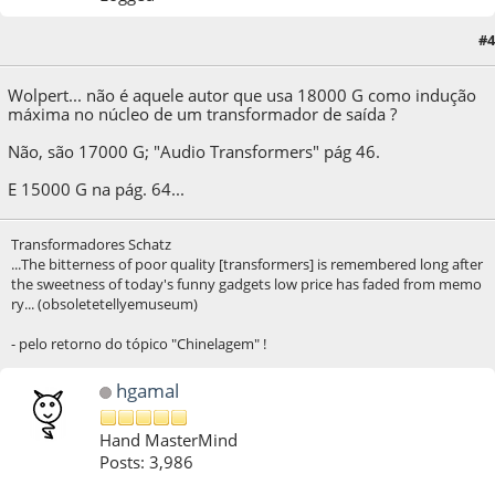
#4
04 de April de 2020, as 14:07:15
Last Edit
: 04 de April de 2020, as 14:12:22 by A.Sim
Wolpert... não é aquele autor que usa 18000 G como indução
máxima no núcleo de um transformador de saída ?
Não, são 17000 G; "Audio Transformers" pág 46.
E 15000 G na pág. 64...
Transformadores Schatz
...The bitterness of poor quality [transformers] is remembered long after
the sweetness of today's funny gadgets low price has faded from memo
ry... (obsoletetellyemuseum)
- pelo retorno do tópico "Chinelagem" !
hgamal
Hand MasterMind
Posts: 3,986