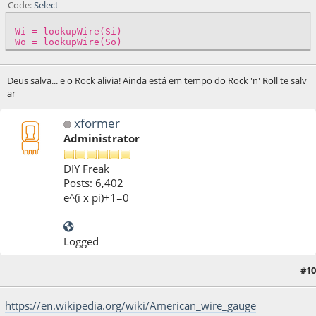
Code
Select
Wi = lookupWire(Si)
Wo = lookupWire(So)
Deus salva... e o Rock alivia! Ainda está em tempo do Rock 'n' Roll te salv
ar
xformer
Administrator
DIY Freak
Posts: 6,402
e^(i x pi)+1=0
Logged
05 de April de 2020, as 13:47:52
Last Edit
: 05 de April de 2020, as 14:10:12 by
#10
xformer
https://en.wikipedia.org/wiki/American_wire_gauge