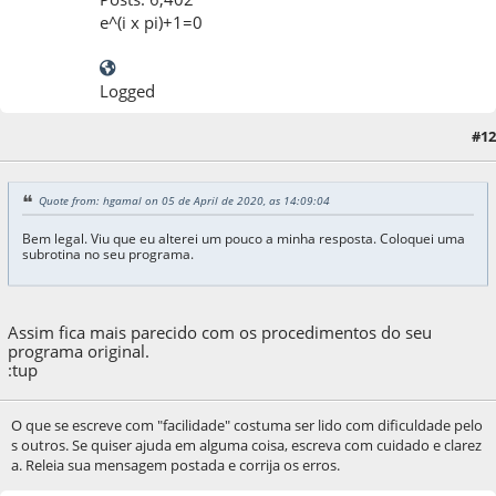
e^(i x pi)+1=0
Logged
#12
05 de April de 2020, as 14:13:30
Quote from: hgamal on 05 de April de 2020, as 14:09:04
Bem legal. Viu que eu alterei um pouco a minha resposta. Coloquei uma
subrotina no seu programa.
Assim fica mais parecido com os procedimentos do seu
programa original.
:tup
O que se escreve com "facilidade" costuma ser lido com dificuldade pelo
s outros. Se quiser ajuda em alguma coisa, escreva com cuidado e clarez
a. Releia sua mensagem postada e corrija os erros.