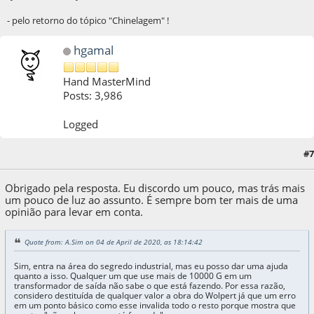
- pelo retorno do tópico "Chinelagem" !
hgamal
Hand MasterMind
Posts: 3,986
Logged
#7
05 de April de 2020, as 00:51:28
Obrigado pela resposta. Eu discordo um pouco, mas trás mais
um pouco de luz ao assunto. É sempre bom ter mais de uma
opinião para levar em conta.
Quote from: A.Sim on 04 de April de 2020, as 18:14:42
Sim, entra na área do segredo industrial, mas eu posso dar uma ajuda
quanto a isso. Qualquer um que use mais de 10000 G em um
transformador de saída não sabe o que está fazendo. Por essa razão,
considero destituída de qualquer valor a obra do Wolpert já que um erro
em um ponto básico como esse invalida todo o resto porque mostra que