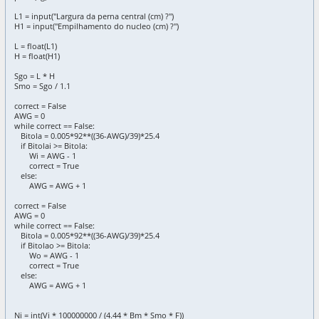
L1 = input("Largura da perna central (cm) ?")
H1 = input("Empilhamento do nucleo (cm) ?")
L = float(L1)
H = float(H1)
Sgo = L * H
Smo = Sgo / 1.1
correct = False
AWG = 0
while correct == False:
Bitola = 0.005*92**((36-AWG)/39)*25.4
if Bitolai >= Bitola:
Wi = AWG - 1
correct = True
else:
AWG = AWG + 1
correct = False
AWG = 0
while correct == False:
Bitola = 0.005*92**((36-AWG)/39)*25.4
if Bitolao >= Bitola:
Wo = AWG - 1
correct = True
else:
AWG = AWG + 1
Ni = int(Vi * 100000000 / (4.44 * Bm * Smo * F))