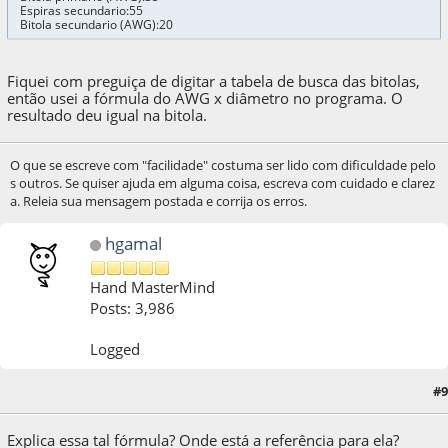
Espiras secundario:55
Bitola secundario (AWG):20
Fiquei com preguiça de digitar a tabela de busca das bitolas,
então usei a fórmula do AWG x diâmetro no programa. O
resultado deu igual na bitola.
O que se escreve com "facilidade" costuma ser lido com dificuldade pelo
s outros. Se quiser ajuda em alguma coisa, escreva com cuidado e clarez
a. Releia sua mensagem postada e corrija os erros.
hgamal
Hand MasterMind
Posts: 3,986
Logged
05 de April de 2020, as 13:21:18
Last Edit
: 05 de April de 2020, as 14:07:48 by
#9
hgamal
Explica essa tal fórmula? Onde está a referência para ela?