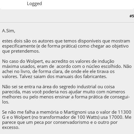
Logged
#5
04 de April de 2020, as 16:06:16
A.Sim,
estes dois são os autores que temos disponíveis que mostram
especificamente (e de forma prática) como chegar ao objetivo
que pretendemos.
No caso do Wolpert, eu acredito os valores de indução
máxima usados, eram de acordo com o núcleo escolhido. Não
achei no livro, de forma clara, de onde ele ele tirava os
valores. Talvez saiam dos manuais dos fabricantes.
Não sei se entra na área do segredo industrial ou coisa
parecida, mas você poderia nos ajudar muito com números
melhores ou pelo menos ensinar a forma prática de consegui-
los.
Se não me falha a memória o Martignoni usa o valor de 11300
G e o Wolpert (no transformador de 100 Watts) usa 17000. Me
parece que um peca por conservadorismo e o outro por
excesso.