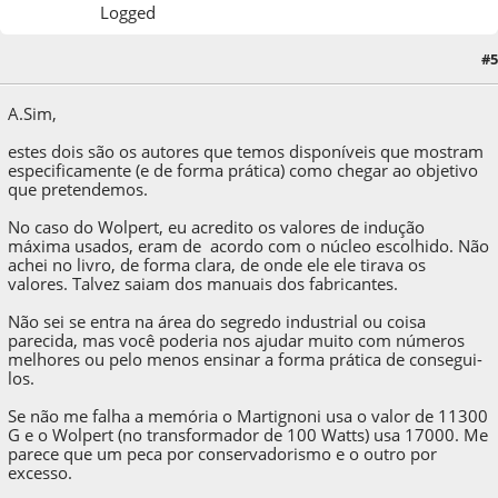
Logged
#5
04 de April de 2020, as 16:06:16
A.Sim,
estes dois são os autores que temos disponíveis que mostram
especificamente (e de forma prática) como chegar ao objetivo
que pretendemos.
No caso do Wolpert, eu acredito os valores de indução
máxima usados, eram de acordo com o núcleo escolhido. Não
achei no livro, de forma clara, de onde ele ele tirava os
valores. Talvez saiam dos manuais dos fabricantes.
Não sei se entra na área do segredo industrial ou coisa
parecida, mas você poderia nos ajudar muito com números
melhores ou pelo menos ensinar a forma prática de consegui-
los.
Se não me falha a memória o Martignoni usa o valor de 11300
G e o Wolpert (no transformador de 100 Watts) usa 17000. Me
parece que um peca por conservadorismo e o outro por
excesso.