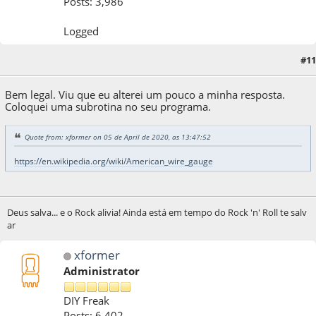
Posts: 3,986
Logged
#11
05 de April de 2020, as 14:09:04
Bem legal. Viu que eu alterei um pouco a minha resposta.
Coloquei uma subrotina no seu programa.
Quote from: xformer on 05 de April de 2020, as 13:47:52
https://en.wikipedia.org/wiki/American_wire_gauge
Deus salva... e o Rock alivia! Ainda está em tempo do Rock 'n' Roll te salv
ar
xformer
Administrator
DIY Freak
Posts: 6,402