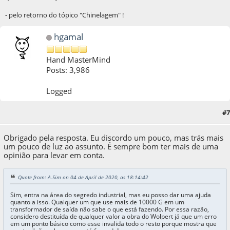
- pelo retorno do tópico "Chinelagem" !
hgamal
Hand MasterMind
Posts: 3,986
Logged
#7
05 de April de 2020, as 00:51:28
Obrigado pela resposta. Eu discordo um pouco, mas trás mais
um pouco de luz ao assunto. É sempre bom ter mais de uma
opinião para levar em conta.
Quote from: A.Sim on 04 de April de 2020, as 18:14:42
Sim, entra na área do segredo industrial, mas eu posso dar uma ajuda
quanto a isso. Qualquer um que use mais de 10000 G em um
transformador de saída não sabe o que está fazendo. Por essa razão,
considero destituída de qualquer valor a obra do Wolpert já que um erro
em um ponto básico como esse invalida todo o resto porque mostra que