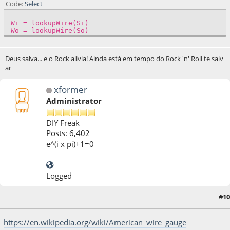
Code
Select
Wi = lookupWire(Si)
Wo = lookupWire(So)
Deus salva... e o Rock alivia! Ainda está em tempo do Rock 'n' Roll te salv
ar
xformer
Administrator
DIY Freak
Posts: 6,402
e^(i x pi)+1=0
Logged
05 de April de 2020, as 13:47:52
Last Edit
: 05 de April de 2020, as 14:10:12 by
#10
xformer
https://en.wikipedia.org/wiki/American_wire_gauge