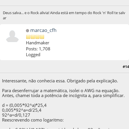
Deus salva... e o Rock alivia! Ainda está em tempo do Rock 'n' Roll te salv
ar
marcao_cfh
Handmaker
Posts: 1,708
Logged
#14
05 de April de 2020, as 14:21:32
Interessante, não conhecia essa. Obrigado pela explicação.
Para desenferrujar a matemática, isolei o AWG na equação.
Antes, chamei toda a potência de incógnita a, para simplificar.
d = (0,005*92^a)*25,4
0,005*92^a=d/25,4
92^a=d/0,127
Reescrevendo como logaritmo: