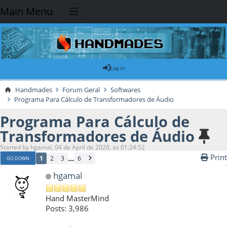
Main Menu
Log in
Handmades
Forum Geral
Softwares
Programa Para Cálculo de Transformadores de Áudio
Programa Para Cálculo de
Transformadores de Áudio
Started by hgamal, 04 de April de 2020, as 01:24:52
Print
...
1
2
3
6
GO DOWN
hgamal
Hand MasterMind
Posts: 3,986