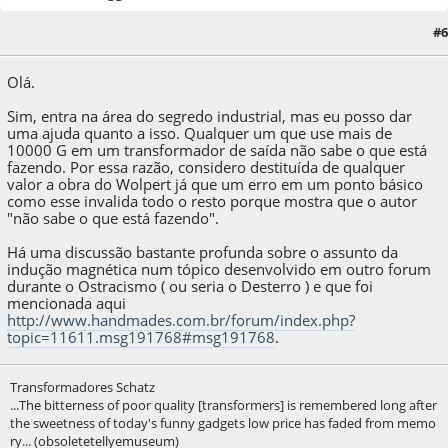
#6
04 de April de 2020, as 18:14:42
Last Edit
: 04 de April de 2020, as 18:35:06 by A.Sim
Olá.
Sim, entra na área do segredo industrial, mas eu posso dar
uma ajuda quanto a isso. Qualquer um que use mais de
10000 G em um transformador de saída não sabe o que está
fazendo. Por essa razão, considero destituída de qualquer
valor a obra do Wolpert já que um erro em um ponto básico
como esse invalida todo o resto porque mostra que o autor
"não sabe o que está fazendo".
Há uma discussão bastante profunda sobre o assunto da
indução magnética num tópico desenvolvido em outro forum
durante o Ostracismo ( ou seria o Desterro ) e que foi
mencionada aqui
http://www.handmades.com.br/forum/index.php?
topic=11611.msg191768#msg191768
.
Transformadores Schatz
...The bitterness of poor quality [transformers] is remembered long after
the sweetness of today's funny gadgets low price has faded from memo
ry... (obsoletetellyemuseum)