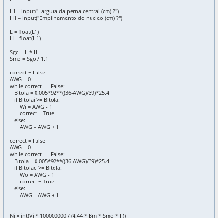
L1 = input("Largura da perna central (cm) ?")
H1 = input("Empilhamento do nucleo (cm) ?")
L = float(L1)
H = float(H1)
Sgo = L * H
Smo = Sgo / 1.1
correct = False
AWG = 0
while correct == False:
Bitola = 0.005*92**((36-AWG)/39)*25.4
if Bitolai >= Bitola:
Wi = AWG - 1
correct = True
else:
AWG = AWG + 1
correct = False
AWG = 0
while correct == False:
Bitola = 0.005*92**((36-AWG)/39)*25.4
if Bitolao >= Bitola:
Wo = AWG - 1
correct = True
else:
AWG = AWG + 1
Ni = int(Vi * 100000000 / (4.44 * Bm * Smo * F))