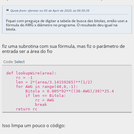
Quote from: xformer on 05 de April de 2020, as 09:30:39
Fiquei com preguiça de digitar a tabela de busca das bitolas, então usei a
fórmula do AWG x diâmetro no programa. O resultado deu igual na
bitola.
fiz uma subrotina com sua fórmula, mas fiz o parâmetro de
entrada ser a área do fio
Code
Select
def lookupWire(area):
rc = -1
len = 2*(area/3.14159265)**(1/2)
for AWG in range(40,0,-1):
Bitola = 0.005*92**((36-AWG)/39)*25.4
if len <= Bitola:
rc = AWG
break
return rc
Isso limpa um pouco o código: