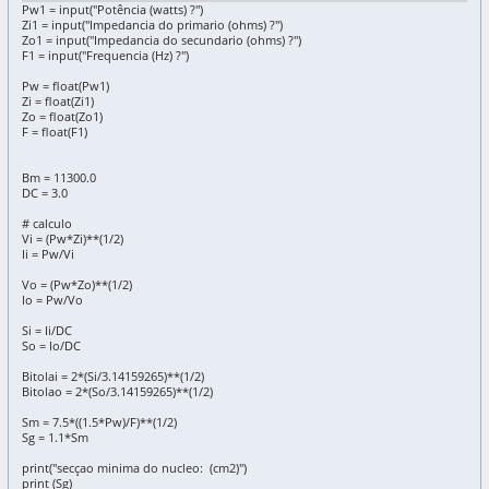
Pw1 = input("Potência (watts) ?")
Zi1 = input("Impedancia do primario (ohms) ?")
Zo1 = input("Impedancia do secundario (ohms) ?")
F1 = input("Frequencia (Hz) ?")
Pw = float(Pw1)
Zi = float(Zi1)
Zo = float(Zo1)
F = float(F1)
Bm = 11300.0
DC = 3.0
# calculo
Vi = (Pw*Zi)**(1/2)
Ii = Pw/Vi
Vo = (Pw*Zo)**(1/2)
Io = Pw/Vo
Si = Ii/DC
So = Io/DC
Bitolai = 2*(Si/3.14159265)**(1/2)
Bitolao = 2*(So/3.14159265)**(1/2)
Sm = 7.5*((1.5*Pw)/F)**(1/2)
Sg = 1.1*Sm
print("secçao minima do nucleo: (cm2)")
print (Sg)