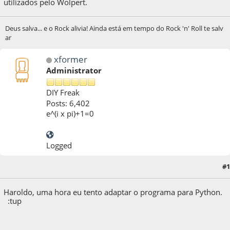
utilizados pelo Wolpert.
Deus salva... e o Rock alivia! Ainda está em tempo do Rock 'n' Roll te salv
ar
xformer
Administrator
DIY Freak
Posts: 6,402
e^(i x pi)+1=0
Logged
04 de April de 2020, as 12:37:20
Last Edit
: 06 de April de 2020, as 09:10:21 by
#1
xformer
Haroldo, uma hora eu tento adaptar o programa para Python.
:tup