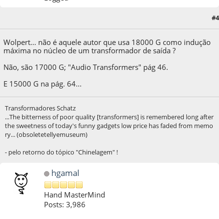
#4
04 de April de 2020, as 14:07:15
Last Edit
: 04 de April de 2020, as 14:12:22 by A.Sim
Wolpert... não é aquele autor que usa 18000 G como indução
máxima no núcleo de um transformador de saída ?
Não, são 17000 G; "Audio Transformers" pág 46.
E 15000 G na pág. 64...
Transformadores Schatz
...The bitterness of poor quality [transformers] is remembered long after
the sweetness of today's funny gadgets low price has faded from memo
ry... (obsoletetellyemuseum)
- pelo retorno do tópico "Chinelagem" !
hgamal
Hand MasterMind
Posts: 3,986