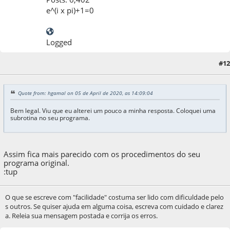
e^(i x pi)+1=0
Logged
#12
05 de April de 2020, as 14:13:30
Quote from: hgamal on 05 de April de 2020, as 14:09:04
Bem legal. Viu que eu alterei um pouco a minha resposta. Coloquei uma
subrotina no seu programa.
Assim fica mais parecido com os procedimentos do seu
programa original.
:tup
O que se escreve com "facilidade" costuma ser lido com dificuldade pelo
s outros. Se quiser ajuda em alguma coisa, escreva com cuidado e clarez
a. Releia sua mensagem postada e corrija os erros.