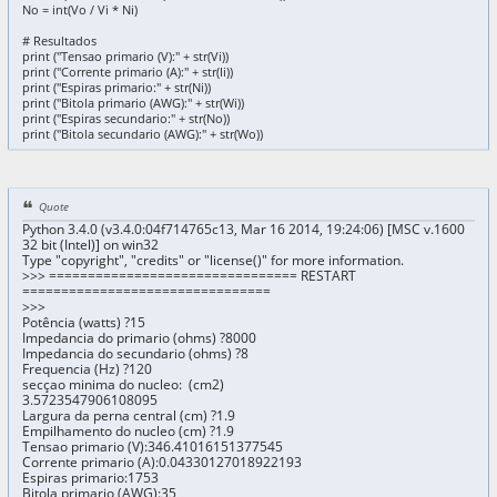
No = int(Vo / Vi * Ni)
# Resultados
print ("Tensao primario (V):" + str(Vi))
print ("Corrente primario (A):" + str(Ii))
print ("Espiras primario:" + str(Ni))
print ("Bitola primario (AWG):" + str(Wi))
print ("Espiras secundario:" + str(No))
print ("Bitola secundario (AWG):" + str(Wo))
Quote
Python 3.4.0 (v3.4.0:04f714765c13, Mar 16 2014, 19:24:06) [MSC v.1600
32 bit (Intel)] on win32
Type "copyright", "credits" or "license()" for more information.
>>> ================================ RESTART
================================
>>>
Potência (watts) ?15
Impedancia do primario (ohms) ?8000
Impedancia do secundario (ohms) ?8
Frequencia (Hz) ?120
secçao minima do nucleo: (cm2)
3.5723547906108095
Largura da perna central (cm) ?1.9
Empilhamento do nucleo (cm) ?1.9
Tensao primario (V):346.41016151377545
Corrente primario (A):0.04330127018922193
Espiras primario:1753
Bitola primario (AWG):35