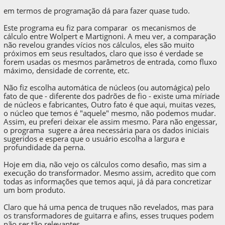
em termos de programação dá para fazer quase tudo.
Este programa eu fiz para comparar os mecanismos de
cálculo entre Wolpert e Martignoni. A meu ver, a comparação
não revelou grandes vícios nos cálculos, eles são muito
próximos em seus resultados, claro que isso é verdade se
forem usadas os mesmos parâmetros de entrada, como fluxo
máximo, densidade de corrente, etc.
Não fiz escolha automática de núcleos (ou automágica) pelo
fato de que - diferente dos padrões de fio - existe uma míriade
de núcleos e fabricantes, Outro fato é que aqui, muitas vezes,
o núcleo que temos é "aquele" mesmo, não podemos mudar.
Assim, eu preferi deixar ele assim mesmo. Para não engessar,
o programa sugere a área necessária para os dados iniciais
sugeridos e espera que o usuário escolha a largura e
profundidade da perna.
Hoje em dia, não vejo os cálculos como desafio, mas sim a
execução do transformador. Mesmo assim, acredito que com
todas as informações que temos aqui, já dá para concretizar
um bom produto.
Claro que há uma penca de truques não revelados, mas para
os transformadores de guitarra e afins, esses truques podem
não ser tão relevantes.