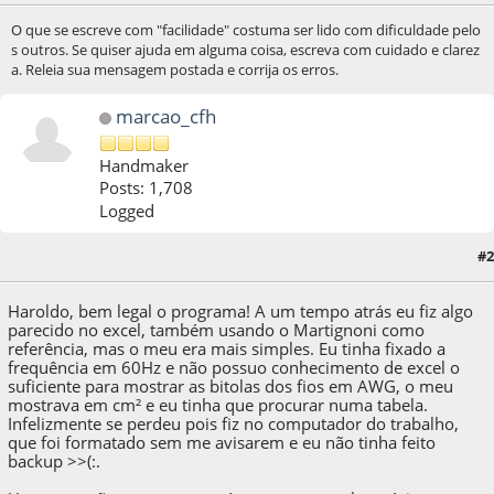
O que se escreve com "facilidade" costuma ser lido com dificuldade pelo
s outros. Se quiser ajuda em alguma coisa, escreva com cuidado e clarez
a. Releia sua mensagem postada e corrija os erros.
marcao_cfh
Handmaker
Posts: 1,708
Logged
#2
04 de April de 2020, as 12:58:42
Haroldo, bem legal o programa! A um tempo atrás eu fiz algo
parecido no excel, também usando o Martignoni como
referência, mas o meu era mais simples. Eu tinha fixado a
frequência em 60Hz e não possuo conhecimento de excel o
suficiente para mostrar as bitolas dos fios em AWG, o meu
mostrava em cm² e eu tinha que procurar numa tabela.
Infelizmente se perdeu pois fiz no computador do trabalho,
que foi formatado sem me avisarem e eu não tinha feito
backup >>(:.