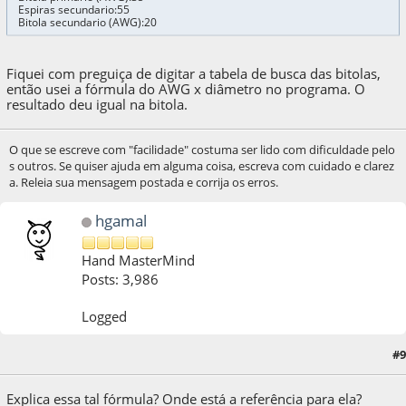
Espiras secundario:55
Bitola secundario (AWG):20
Fiquei com preguiça de digitar a tabela de busca das bitolas,
então usei a fórmula do AWG x diâmetro no programa. O
resultado deu igual na bitola.
O que se escreve com "facilidade" costuma ser lido com dificuldade pelo
s outros. Se quiser ajuda em alguma coisa, escreva com cuidado e clarez
a. Releia sua mensagem postada e corrija os erros.
hgamal
Hand MasterMind
Posts: 3,986
Logged
05 de April de 2020, as 13:21:18
Last Edit
: 05 de April de 2020, as 14:07:48 by
#9
hgamal
Explica essa tal fórmula? Onde está a referência para ela?