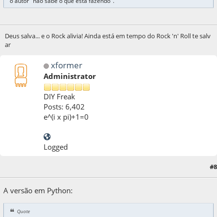
o autor "não sabe o que está fazendo".
Deus salva... e o Rock alivia! Ainda está em tempo do Rock 'n' Roll te salv
ar
xformer
Administrator
DIY Freak
Posts: 6,402
e^(i x pi)+1=0
Logged
05 de April de 2020, as 09:30:39
Last Edit
: 05 de April de 2020, as 09:50:16 by
#8
xformer
A versão em Python:
Quote