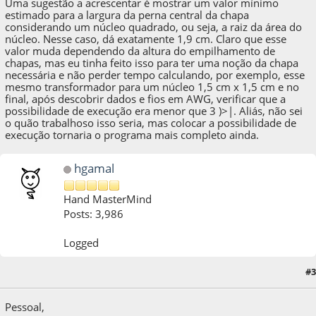
Uma sugestão a acrescentar é mostrar um valor mínimo
estimado para a largura da perna central da chapa
considerando um núcleo quadrado, ou seja, a raiz da área do
núcleo. Nesse caso, dá exatamente 1,9 cm. Claro que esse
valor muda dependendo da altura do empilhamento de
chapas, mas eu tinha feito isso para ter uma noção da chapa
necessária e não perder tempo calculando, por exemplo, esse
mesmo transformador para um núcleo 1,5 cm x 1,5 cm e no
final, após descobrir dados e fios em AWG, verificar que a
possibilidade de execução era menor que 3 )>|. Aliás, não sei
o quão trabalhoso isso seria, mas colocar a possibilidade de
execução tornaria o programa mais completo ainda.
hgamal
Hand MasterMind
Posts: 3,986
Logged
#3
04 de April de 2020, as 13:26:16
Pessoal,