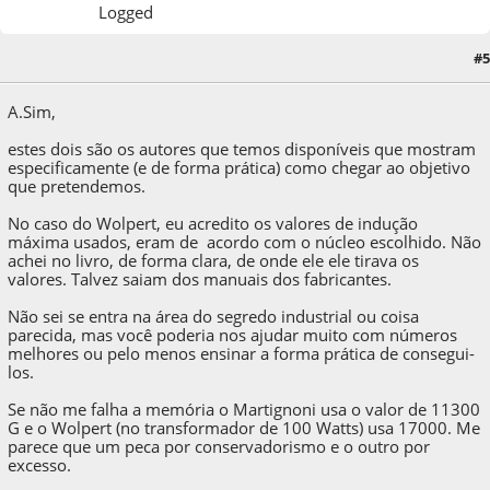
Logged
#5
04 de April de 2020, as 16:06:16
A.Sim,
estes dois são os autores que temos disponíveis que mostram
especificamente (e de forma prática) como chegar ao objetivo
que pretendemos.
No caso do Wolpert, eu acredito os valores de indução
máxima usados, eram de acordo com o núcleo escolhido. Não
achei no livro, de forma clara, de onde ele ele tirava os
valores. Talvez saiam dos manuais dos fabricantes.
Não sei se entra na área do segredo industrial ou coisa
parecida, mas você poderia nos ajudar muito com números
melhores ou pelo menos ensinar a forma prática de consegui-
los.
Se não me falha a memória o Martignoni usa o valor de 11300
G e o Wolpert (no transformador de 100 Watts) usa 17000. Me
parece que um peca por conservadorismo e o outro por
excesso.