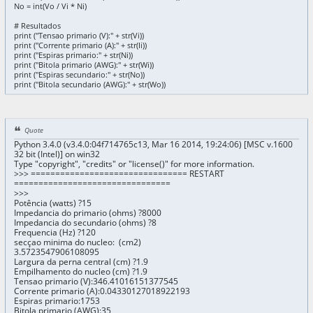
No = int(Vo / Vi * Ni)
# Resultados
print ("Tensao primario (V):" + str(Vi))
print ("Corrente primario (A):" + str(Ii))
print ("Espiras primario:" + str(Ni))
print ("Bitola primario (AWG):" + str(Wi))
print ("Espiras secundario:" + str(No))
print ("Bitola secundario (AWG):" + str(Wo))
Quote
Python 3.4.0 (v3.4.0:04f714765c13, Mar 16 2014, 19:24:06) [MSC v.1600
32 bit (Intel)] on win32
Type "copyright", "credits" or "license()" for more information.
>>> ================================ RESTART
================================
>>>
Potência (watts) ?15
Impedancia do primario (ohms) ?8000
Impedancia do secundario (ohms) ?8
Frequencia (Hz) ?120
secçao minima do nucleo: (cm2)
3.5723547906108095
Largura da perna central (cm) ?1.9
Empilhamento do nucleo (cm) ?1.9
Tensao primario (V):346.41016151377545
Corrente primario (A):0.04330127018922193
Espiras primario:1753
Bitola primario (AWG):35