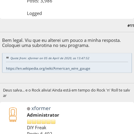
Posts: 3,986
Logged
#11
05 de April de 2020, as 14:09:04
Bem legal. Viu que eu alterei um pouco a minha resposta.
Coloquei uma subrotina no seu programa.
Quote from: xformer on 05 de April de 2020, as 13:47:52
https://en.wikipedia.org/wiki/American_wire_gauge
Deus salva... e o Rock alivia! Ainda está em tempo do Rock 'n' Roll te salv
ar
xformer
Administrator
DIY Freak
Posts: 6,402