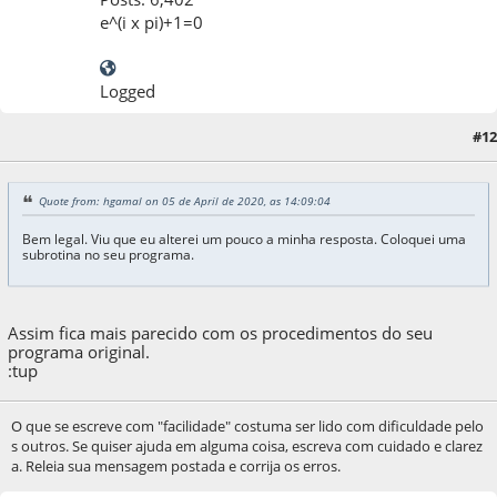
e^(i x pi)+1=0
Logged
#12
05 de April de 2020, as 14:13:30
Quote from: hgamal on 05 de April de 2020, as 14:09:04
Bem legal. Viu que eu alterei um pouco a minha resposta. Coloquei uma
subrotina no seu programa.
Assim fica mais parecido com os procedimentos do seu
programa original.
:tup
O que se escreve com "facilidade" costuma ser lido com dificuldade pelo
s outros. Se quiser ajuda em alguma coisa, escreva com cuidado e clarez
a. Releia sua mensagem postada e corrija os erros.