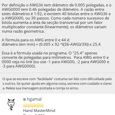
Por definição o AWG36 tem diâmetro de 0.005 polegadas, e o
AWG0000 tem 0.46 polegadas de diâmetro. A razão entre
estes diâmetros é 1:92, e existem 40 bitolas entre o AWG36 e
o AWG0000, ou 39 passos. Como cada número sucessivo de
bitola aumenta a área da secção transversal por um fator
multiplicador constante (linearmente), os diâmetros variam
numa razão geometrica.
A fórmula para os AWG entre 0 e 44 é:
diâmetro (em mm) = (0.005 x 92 ^((36-AWG)/39)) x 25.4
Essa é a fórmula usada no programa. O "25.4" apenas
converte de polegadas para milímetros. Para AWG entre 0 e
0000 veja no link (ou use -1 para AWG00, -2 para AWG000 e
-3 para AWG0000).
O que se escreve com "facilidade" costuma ser lido com dificuldade pelo
s outros. Se quiser ajuda em alguma coisa, escreva com cuidado e clarez
a. Releia sua mensagem postada e corrija os erros.
hgamal
Hand MasterMind