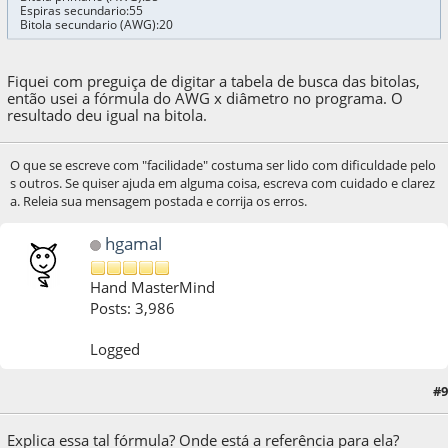
Espiras secundario:55
Bitola secundario (AWG):20
Fiquei com preguiça de digitar a tabela de busca das bitolas,
então usei a fórmula do AWG x diâmetro no programa. O
resultado deu igual na bitola.
O que se escreve com "facilidade" costuma ser lido com dificuldade pelo
s outros. Se quiser ajuda em alguma coisa, escreva com cuidado e clarez
a. Releia sua mensagem postada e corrija os erros.
hgamal
Hand MasterMind
Posts: 3,986
Logged
05 de April de 2020, as 13:21:18
Last Edit
: 05 de April de 2020, as 14:07:48 by
#9
hgamal
Explica essa tal fórmula? Onde está a referência para ela?