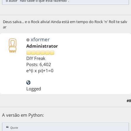
o autor "não sabe o que está fazendo".
Deus salva... e o Rock alivia! Ainda está em tempo do Rock 'n' Roll te salv
ar
xformer
Administrator
DIY Freak
Posts: 6,402
e^(i x pi)+1=0
Logged
05 de April de 2020, as 09:30:39
Last Edit
: 05 de April de 2020, as 09:50:16 by
#8
xformer
A versão em Python:
Quote