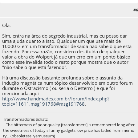
#6
04 de April de 2020, as 18:14:42
Last Edit
: 04 de April de 2020, as 18:35:06 by A.Sim
Olá.
Sim, entra na área do segredo industrial, mas eu posso dar
uma ajuda quanto a isso. Qualquer um que use mais de
10000 G em um transformador de saída não sabe o que está
fazendo. Por essa razão, considero destituída de qualquer
valor a obra do Wolpert já que um erro em um ponto básico
como esse invalida todo o resto porque mostra que o autor
"não sabe o que está fazendo".
Há uma discussão bastante profunda sobre o assunto da
indução magnética num tópico desenvolvido em outro forum
durante o Ostracismo ( ou seria o Desterro ) e que foi
mencionada aqui
http://www.handmades.com.br/forum/index.php?
topic=11611.msg191768#msg191768
.
Transformadores Schatz
...The bitterness of poor quality [transformers] is remembered long after
the sweetness of today's funny gadgets low price has faded from memo
ry... (obsoletetellyemuseum)