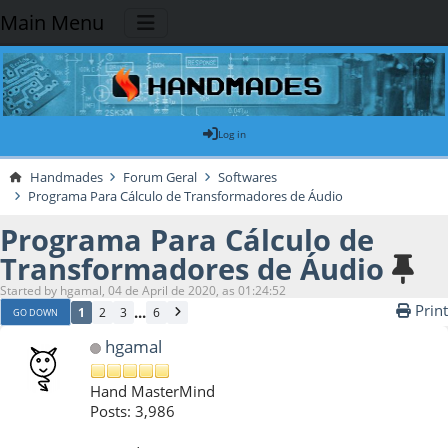
Main Menu
Log in
Handmades
Forum Geral
Softwares
Programa Para Cálculo de Transformadores de Áudio
Programa Para Cálculo de
Transformadores de Áudio
Started by hgamal, 04 de April de 2020, as 01:24:52
Print
...
1
2
3
6
GO DOWN
hgamal
Hand MasterMind
Posts: 3,986