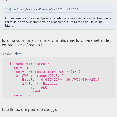
Quote from: xformer on 05 de April de 2020, as 09:30:39
Fiquei com preguiça de digitar a tabela de busca das bitolas, então usei a
fórmula do AWG x diâmetro no programa. O resultado deu igual na
bitola.
fiz uma subrotina com sua fórmula, mas fiz o parâmetro de
entrada ser a área do fio
Code
Select
def lookupWire(area):
rc = -1
len = 2*(area/3.14159265)**(1/2)
for AWG in range(40,0,-1):
Bitola = 0.005*92**((36-AWG)/39)*25.4
if len <= Bitola:
rc = AWG
break
return rc
Isso limpa um pouco o código: