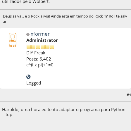
utilizados pelo Wolpert.
Deus salva... e o Rock alivia! Ainda está em tempo do Rock 'n' Roll te salv
ar
xformer
Administrator
DIY Freak
Posts: 6,402
e^(i x pi)+1=0
Logged
04 de April de 2020, as 12:37:20
Last Edit
: 06 de April de 2020, as 09:10:21 by
#1
xformer
Haroldo, uma hora eu tento adaptar o programa para Python.
:tup