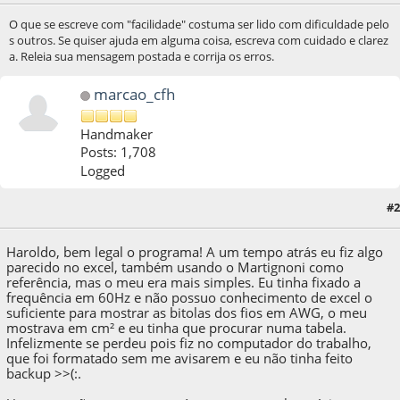
O que se escreve com "facilidade" costuma ser lido com dificuldade pelo
s outros. Se quiser ajuda em alguma coisa, escreva com cuidado e clarez
a. Releia sua mensagem postada e corrija os erros.
marcao_cfh
Handmaker
Posts: 1,708
Logged
#2
04 de April de 2020, as 12:58:42
Haroldo, bem legal o programa! A um tempo atrás eu fiz algo
parecido no excel, também usando o Martignoni como
referência, mas o meu era mais simples. Eu tinha fixado a
frequência em 60Hz e não possuo conhecimento de excel o
suficiente para mostrar as bitolas dos fios em AWG, o meu
mostrava em cm² e eu tinha que procurar numa tabela.
Infelizmente se perdeu pois fiz no computador do trabalho,
que foi formatado sem me avisarem e eu não tinha feito
backup >>(:.