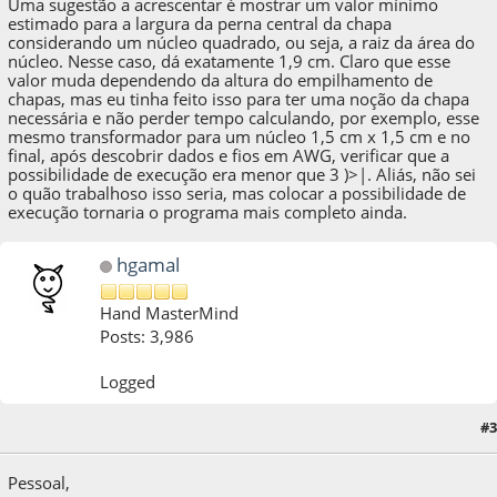
Uma sugestão a acrescentar é mostrar um valor mínimo
estimado para a largura da perna central da chapa
considerando um núcleo quadrado, ou seja, a raiz da área do
núcleo. Nesse caso, dá exatamente 1,9 cm. Claro que esse
valor muda dependendo da altura do empilhamento de
chapas, mas eu tinha feito isso para ter uma noção da chapa
necessária e não perder tempo calculando, por exemplo, esse
mesmo transformador para um núcleo 1,5 cm x 1,5 cm e no
final, após descobrir dados e fios em AWG, verificar que a
possibilidade de execução era menor que 3 )>|. Aliás, não sei
o quão trabalhoso isso seria, mas colocar a possibilidade de
execução tornaria o programa mais completo ainda.
hgamal
Hand MasterMind
Posts: 3,986
Logged
#3
04 de April de 2020, as 13:26:16
Pessoal,