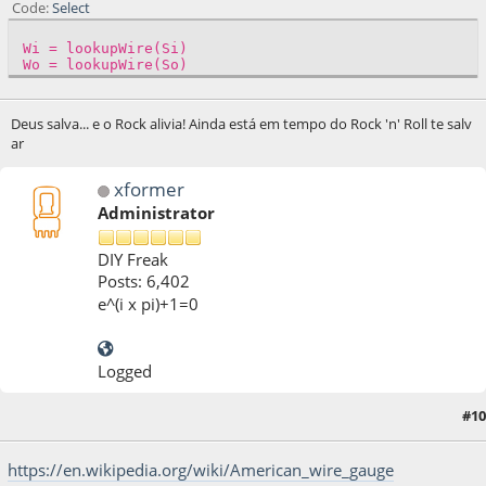
Code
Select
Wi = lookupWire(Si)
Wo = lookupWire(So)
Deus salva... e o Rock alivia! Ainda está em tempo do Rock 'n' Roll te salv
ar
xformer
Administrator
DIY Freak
Posts: 6,402
e^(i x pi)+1=0
Logged
05 de April de 2020, as 13:47:52
Last Edit
: 05 de April de 2020, as 14:10:12 by
#10
xformer
https://en.wikipedia.org/wiki/American_wire_gauge