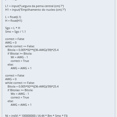
L1 = input("Largura da perna central (cm) ?")
H1 = input("Empilhamento do nucleo (cm) ?")
L = float(L1)
H = float(H1)
Sgo = L * H
Smo = Sgo / 1.1
correct = False
AWG = 0
while correct == False:
Bitola = 0.005*92**((36-AWG)/39)*25.4
if Bitolai >= Bitola:
Wi = AWG - 1
correct = True
else:
AWG = AWG + 1
correct = False
AWG = 0
while correct == False:
Bitola = 0.005*92**((36-AWG)/39)*25.4
if Bitolao >= Bitola:
Wo = AWG - 1
correct = True
else:
AWG = AWG + 1
Ni = int(Vi * 100000000 / (4.44 * Bm * Smo * F))