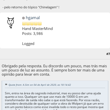
- pelo retorno do tópico "Chinelagem" !
hgamal
Hand MasterMind
Posts: 3,986
Logged
#7
05 de April de 2020, as 00:51:28
Obrigado pela resposta. Eu discordo um pouco, mas trás mais
um pouco de luz ao assunto. É sempre bom ter mais de uma
opinião para levar em conta.
Quote from: A.Sim on 04 de April de 2020, as 18:14:42
Sim, entra na área do segredo industrial, mas eu posso dar uma ajuda
quanto a isso. Qualquer um que use mais de 10000 G em um
transformador de saída não sabe o que está fazendo. Por essa razão,
considero destituída de qualquer valor a obra do Wolpert já que um erro
em um ponto básico como esse invalida todo o resto porque mostra que