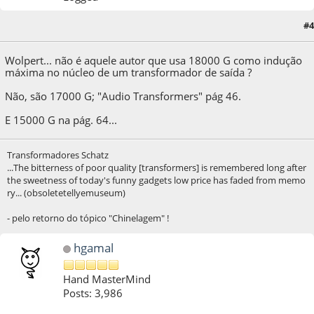
#4
04 de April de 2020, as 14:07:15
Last Edit
: 04 de April de 2020, as 14:12:22 by A.Sim
Wolpert... não é aquele autor que usa 18000 G como indução
máxima no núcleo de um transformador de saída ?
Não, são 17000 G; "Audio Transformers" pág 46.
E 15000 G na pág. 64...
Transformadores Schatz
...The bitterness of poor quality [transformers] is remembered long after
the sweetness of today's funny gadgets low price has faded from memo
ry... (obsoletetellyemuseum)
- pelo retorno do tópico "Chinelagem" !
hgamal
Hand MasterMind
Posts: 3,986