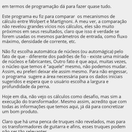
em termos de programação dá para fazer quase tudo.
Este programa eu fiz para comparar os mecanismos de
cálculo entre Wolpert e Martignoni. A meu ver, a comparação
não revelou grandes vícios nos cálculos, eles são muito
próximos em seus resultados, claro que isso é verdade se
forem usadas os mesmos parâmetros de entrada, como fluxo
máximo, densidade de corrente, etc.
Não fiz escolha automática de núcleos (ou automágica) pelo
fato de que - diferente dos padrões de fio - existe uma míriade
de núcleos e fabricantes, Outro fato é que aqui, muitas vezes,
o núcleo que temos é "aquele" mesmo, não podemos mudar.
Assim, eu preferi deixar ele assim mesmo. Para não engessar,
o programa sugere a área necessária para os dados iniciais
sugeridos e espera que o usuário escolha a largura e
profundidade da perna.
Hoje em dia, não vejo os cálculos como desafio, mas sim a
execução do transformador. Mesmo assim, acredito que com
todas as informações que temos aqui, já dá para concretizar
um bom produto.
Claro que há uma penca de truques não revelados, mas para
os transformadores de guitarra e afins, esses truques podem
não ser tão relevantes.