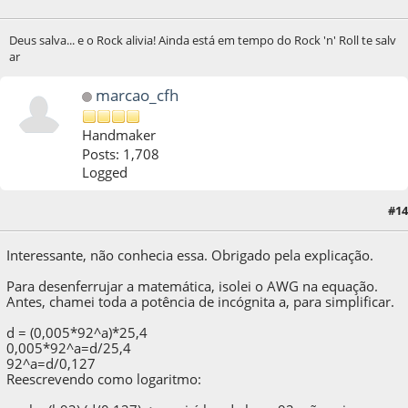
Deus salva... e o Rock alivia! Ainda está em tempo do Rock 'n' Roll te salv
ar
marcao_cfh
Handmaker
Posts: 1,708
Logged
#14
05 de April de 2020, as 14:21:32
Interessante, não conhecia essa. Obrigado pela explicação.
Para desenferrujar a matemática, isolei o AWG na equação.
Antes, chamei toda a potência de incógnita a, para simplificar.
d = (0,005*92^a)*25,4
0,005*92^a=d/25,4
92^a=d/0,127
Reescrevendo como logaritmo: