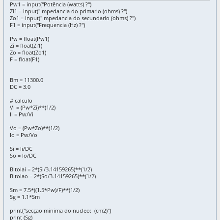
Pw1 = input("Potência (watts) ?")
Zi1 = input("Impedancia do primario (ohms) ?")
Zo1 = input("Impedancia do secundario (ohms) ?")
F1 = input("Frequencia (Hz) ?")
Pw = float(Pw1)
Zi = float(Zi1)
Zo = float(Zo1)
F = float(F1)
Bm = 11300.0
DC = 3.0
# calculo
Vi = (Pw*Zi)**(1/2)
Ii = Pw/Vi
Vo = (Pw*Zo)**(1/2)
Io = Pw/Vo
Si = Ii/DC
So = Io/DC
Bitolai = 2*(Si/3.14159265)**(1/2)
Bitolao = 2*(So/3.14159265)**(1/2)
Sm = 7.5*((1.5*Pw)/F)**(1/2)
Sg = 1.1*Sm
print("secçao minima do nucleo: (cm2)")
print (Sg)