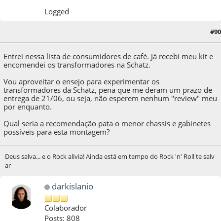
Logged
#90
21 de May de 2021, as 21:20:55
Entrei nessa lista de consumidores de café. Já recebi meu kit e
encomendei os transformadores na Schatz.
Vou aproveitar o ensejo para experimentar os
transformadores da Schatz, pena que me deram um prazo de
entrega de 21/06, ou seja, não esperem nenhum "review" meu
por enquanto.
Qual seria a recomendação pata o menor chassis e gabinetes
possíveis para esta montagem?
Deus salva... e o Rock alivia! Ainda está em tempo do Rock 'n' Roll te salv
ar
darkislanio
Colaborador
Posts: 808