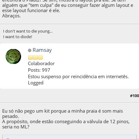
alguém que "tem culpa" de eu conseguir fazer algum layout e
esse layout funcionar é ele.
Abraços.
I don't want to die young...
I want to diode!
Ramsay
Colaborador
Posts: 997
Estou suspenso por reincidência em internetês.
Logged
#100
22 de May de 2021, as 03:48:04
Eu só não pego um kit porque a minha praia é som mais
pesado.
A propósito, onde estão conseguindo a válvula de 12 pinos,
seria no ML?