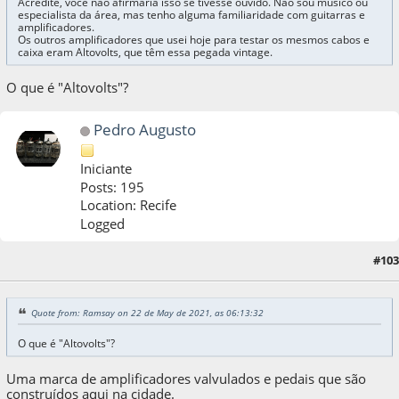
Acredite, você não afirmaria isso se tivesse ouvido. Não sou músico ou
especialista da área, mas tenho alguma familiaridade com guitarras e
amplificadores.
Os outros amplificadores que usei hoje para testar os mesmos cabos e
caixa eram Altovolts, que têm essa pegada vintage.
O que é "Altovolts"?
Pedro Augusto
Iniciante
Posts: 195
Location: Recife
Logged
#103
22 de May de 2021, as 06:19:48
Quote from: Ramsay on 22 de May de 2021, as 06:13:32
O que é "Altovolts"?
Uma marca de amplificadores valvulados e pedais que são
construídos aqui na cidade.