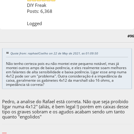
DIY Freak
Posts: 6,368
Logged
#96
22 de May de 2021, as 01:30:27
Quote from: raphaelCoelho on 22 de May de 2021, as 01:09:50
Não tenho certeza pois eu não montei este pequeno notável, mas já
montei outros amps de baixa potência, e eles realmente soam melhores
em falantes de alta sensibilidade e baixa potência. Ligar esse amp numa
4x12 pode ser um "problema". Outra consideração é a impedância da
caixa, geralmente os gabinetes 4x12 da marshall são 16 ohms, a
impedância tá correta?
Pedro, a analise do Rafael está correta. Não que seja proibido
ligar numa 4x12" (aliás, é bem legal !) porém em caixas desse
tipo os graves sobram e os agudos acabam sendo um tanto
quanto "engolidos"
-----