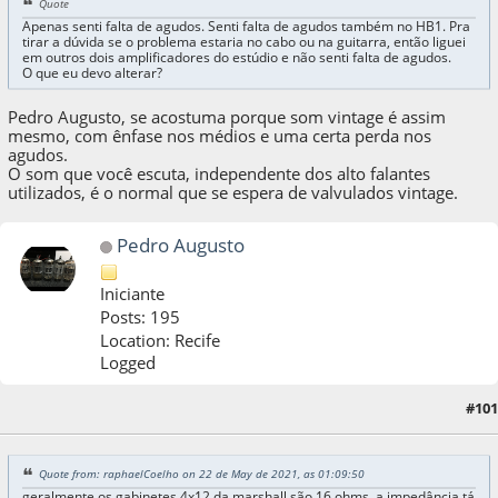
Quote
Apenas senti falta de agudos. Senti falta de agudos também no HB1. Pra
tirar a dúvida se o problema estaria no cabo ou na guitarra, então liguei
em outros dois amplificadores do estúdio e não senti falta de agudos.
O que eu devo alterar?
Pedro Augusto, se acostuma porque som vintage é assim
mesmo, com ênfase nos médios e uma certa perda nos
agudos.
O som que você escuta, independente dos alto falantes
utilizados, é o normal que se espera de valvulados vintage.
Pedro Augusto
Iniciante
Posts: 195
Location: Recife
Logged
#101
22 de May de 2021, as 04:46:06
Quote from: raphaelCoelho on 22 de May de 2021, as 01:09:50
geralmente os gabinetes 4x12 da marshall são 16 ohms, a impedância tá