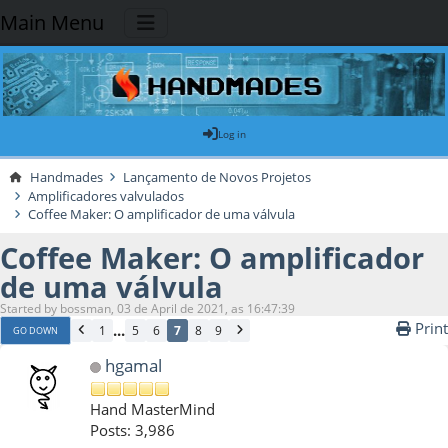
Main Menu
Log in
Handmades
Lançamento de Novos Projetos
Amplificadores valvulados
Coffee Maker: O amplificador de uma válvula
Coffee Maker: O amplificador
de uma válvula
Started by bossman, 03 de April de 2021, as 16:47:39
Print
...
1
5
6
7
8
9
GO DOWN
hgamal
Hand MasterMind
Posts: 3,986