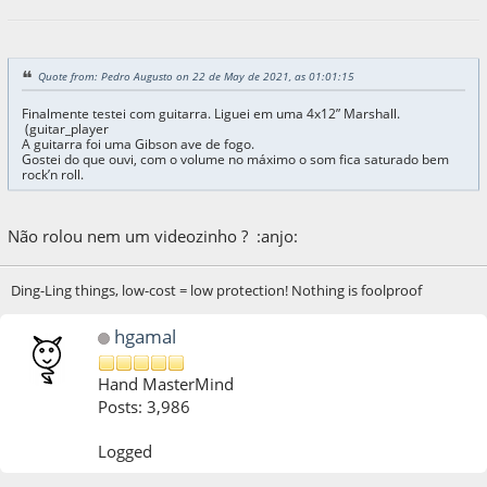
Quote from: Pedro Augusto on 22 de May de 2021, as 01:01:15
Finalmente testei com guitarra. Liguei em uma 4x12” Marshall.
(guitar_player
A guitarra foi uma Gibson ave de fogo.
Gostei do que ouvi, com o volume no máximo o som fica saturado bem
rock’n roll.
Não rolou nem um videozinho ? :anjo:
Ding-Ling things, low-cost = low protection! Nothing is foolproof
hgamal
Hand MasterMind
Posts: 3,986
Logged