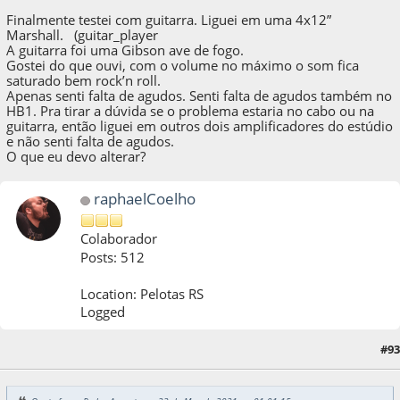
Finalmente testei com guitarra. Liguei em uma 4x12”
Marshall. (guitar_player
A guitarra foi uma Gibson ave de fogo.
Gostei do que ouvi, com o volume no máximo o som fica
saturado bem rock’n roll.
Apenas senti falta de agudos. Senti falta de agudos também no
HB1. Pra tirar a dúvida se o problema estaria no cabo ou na
guitarra, então liguei em outros dois amplificadores do estúdio
e não senti falta de agudos.
O que eu devo alterar?
raphaelCoelho
Colaborador
Posts: 512
Location: Pelotas RS
Logged
#93
22 de May de 2021, as 01:09:50