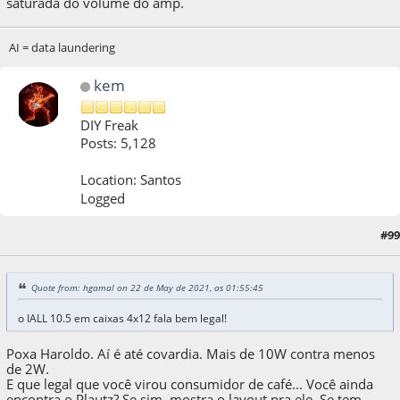
saturada do volume do amp.
AI = data laundering
kem
DIY Freak
Posts: 5,128
Location: Santos
Logged
#99
22 de May de 2021, as 03:25:01
Last Edit
: 22 de May de 2021, as 03:27:16 by kem
Quote from: hgamal on 22 de May de 2021, as 01:55:45
o IALL 10.5 em caixas 4x12 fala bem legal!
Poxa Haroldo. Aí é até covardia. Mais de 10W contra menos
de 2W.
E que legal que você virou consumidor de café... Você ainda
encontra o Plautz? Se sim, mostra o layout pra ele. Se tem