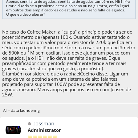
Apenas senti falta de agudos. Senti falta de agudos também no HB1. Pra
tirar a dúvida se o problema estaria no cabo ou na guitarra, então liguei
em outros dois amplificadores do estúdio e não senti falta de agudos.
O que eu devo alterar?
No caso do Coffee Maker, a "culpa" a princípio poderia ser do
potenciômetro de (apenas) 100k. Quando estiver testando o
meu, vou testar um valor para o resistor de 220k que fica em
série com o potenciômetro de forma a usar um potenciômetro
de 500k ou 1M sem oscilar. Isso deve ajudar um pouco com
os agudos. Já o HB1, não deve ser falta de graves. É que
preamplificador com pêntodo geralmente tende a ter mais
graves (característica que eu gosto, a propósito).
E também considere o que o raphaelCoelho disse. Ligar um
amp de vaixa potência em um sistema de alto falantes
projetado para suportar 100W pode apresentar falta de
agudos mesmo. Meus amps pequenos uso em um Jensen de
25W.
AI = data laundering
bossman
Administrator