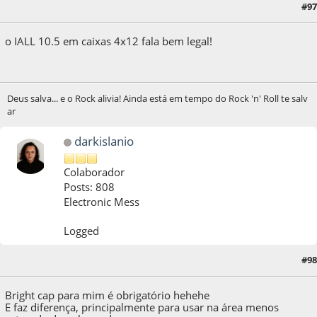
#97
22 de May de 2021, as 01:55:45
o IALL 10.5 em caixas 4x12 fala bem legal!
Deus salva... e o Rock alivia! Ainda está em tempo do Rock 'n' Roll te salv
ar
darkislanio
Colaborador
Posts: 808
Electronic Mess
Logged
#98
22 de May de 2021, as 01:59:41
Bright cap para mim é obrigatório hehehe
E faz diferença, principalmente para usar na área menos