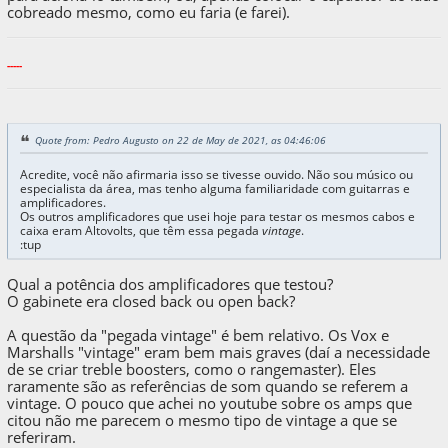
cobreado mesmo, como eu faria (e farei).
-----
Quote from: Pedro Augusto on 22 de May de 2021, as 04:46:06
Acredite, você não afirmaria isso se tivesse ouvido. Não sou músico ou
especialista da área, mas tenho alguma familiaridade com guitarras e
amplificadores.
Os outros amplificadores que usei hoje para testar os mesmos cabos e
caixa eram Altovolts, que têm essa pegada
vintage
.
:tup
Qual a potência dos amplificadores que testou?
O gabinete era closed back ou open back?
A questão da "pegada vintage" é bem relativo. Os Vox e
Marshalls "vintage" eram bem mais graves (daí a necessidade
de se criar treble boosters, como o rangemaster). Eles
raramente são as referências de som quando se referem a
vintage. O pouco que achei no youtube sobre os amps que
citou não me parecem o mesmo tipo de vintage a que se
referiram.