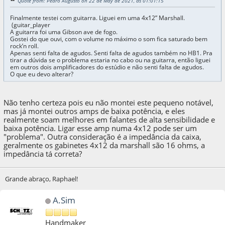
Quote from: Pedro Augusto on 22 de May de 2021, as 01:01:15
Finalmente testei com guitarra. Liguei em uma 4x12” Marshall.
(guitar_player
A guitarra foi uma Gibson ave de fogo.
Gostei do que ouvi, com o volume no máximo o som fica saturado bem
rock’n roll.
Apenas senti falta de agudos. Senti falta de agudos também no HB1. Pra
tirar a dúvida se o problema estaria no cabo ou na guitarra, então liguei
em outros dois amplificadores do estúdio e não senti falta de agudos.
O que eu devo alterar?
Não tenho certeza pois eu não montei este pequeno notável,
mas já montei outros amps de baixa potência, e eles
realmente soam melhores em falantes de alta sensibilidade e
baixa potência. Ligar esse amp numa 4x12 pode ser um
"problema". Outra consideração é a impedância da caixa,
geralmente os gabinetes 4x12 da marshall são 16 ohms, a
impedância tá correta?
Grande abraço, Raphael!
A.Sim
Handmaker