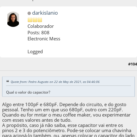
darkislanio
Colaborador
Posts: 808
Electronic Mess
Logged
22 de May de 2021, as 07:10:19
Last Edit
: 22 de May de 2021, as 07:22:08 by
#104
darkislanio
Quote from: Pedro Augusto on 22 de May de 2021, as 04:46:06
Qual o valor do capacitor?
Algo entre 100pF e 680pF. Depende do circuito, e do gosto
pessoal. Tenho um em que uso 680pF, outro com 220pF.
Quando eu for mntar o meu coffee maker, vou experimentar
com esses valores antes de tudo.
A propósito, caso já não saiba, esse capacitor vai entre os
pinos 2 e 3 do potenciômetro. Pode-se colocar uma chavinha
para acioná-lo também, ou, apenas colocar o capacitor do lado