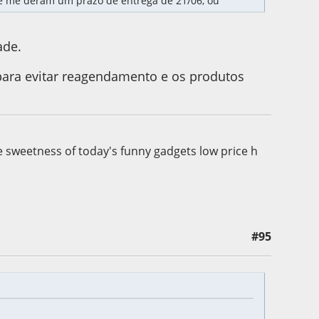
ue me deram um prazo de entrega de 21/06, ou
ade.
ara evitar reagendamento e os produtos
he sweetness of today's funny gadgets low price h
#95