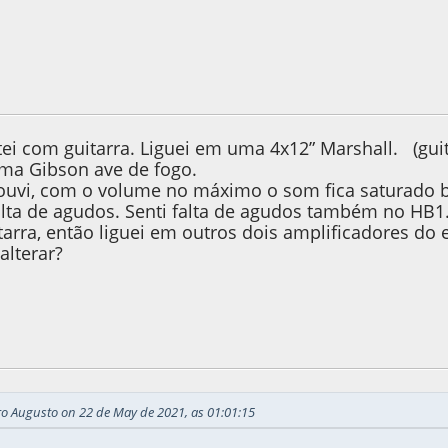
, as 01:01:15
tei com guitarra. Liguei em uma 4x12” Marshall. (gui
 uma Gibson ave de fogo.
ouvi, com o volume no máximo o som fica saturado be
alta de agudos. Senti falta de agudos também no HB1. 
arra, então liguei em outros dois amplificadores do e
alterar?
, as 01:09:50
ro Augusto on 22 de May de 2021, as 01:01:15