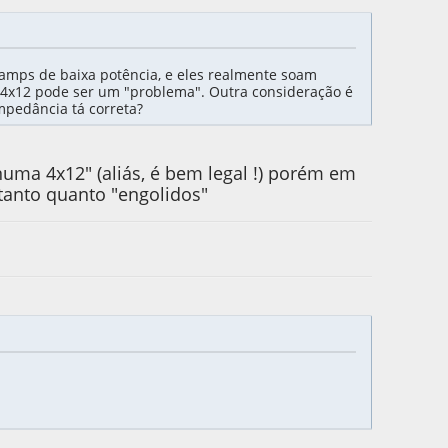
 amps de baixa potência, e eles realmente soam
a 4x12 pode ser um "problema". Outra consideração é
mpedância tá correta?
 numa 4x12" (aliás, é bem legal !) porém em
tanto quanto "engolidos"