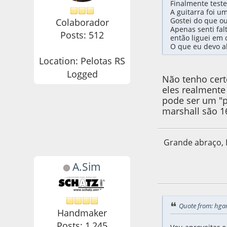
Finalmente teste
A guitarra foi u
Gostei do que ou
Colaborador
Apenas senti fal
Posts: 512
então liguei em 
O que eu devo al
Location: Pelotas RS
Logged
Não tenho cert
eles realmente
pode ser um "p
marshall são 1
Grande abraço, 
A.Sim
22 de May de 2021
Quote from: hga
Handmaker
Posts: 1,245