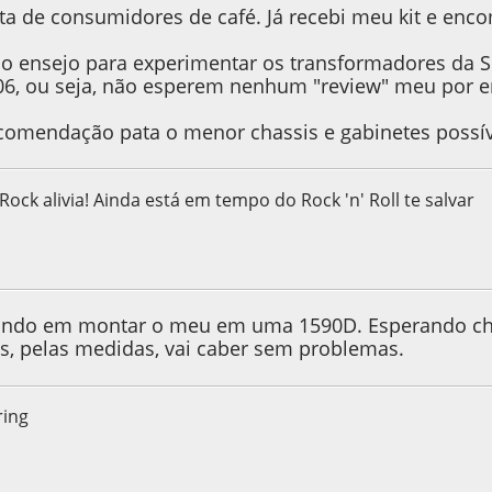
ista de consumidores de café. Já recebi meu kit e en
 o ensejo para experimentar os transformadores da
06, ou seja, não esperem nenhum "review" meu por 
ecomendação pata o menor chassis e gabinetes possí
 Rock alivia! Ainda está em tempo do Rock 'n' Roll te salvar
, as 00:25:41
ando em montar o meu em uma 1590D. Esperando che
as, pelas medidas, vai caber sem problemas.
ring