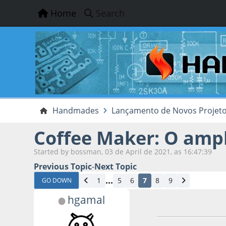
Home
Search
Handmades
Lançamento de Novos Projet
Coffee Maker: O ampl
Started by bossman, 03 de April de 2021, as 16:47:39
Previous Topic
-
Next Topic
...
1
5
6
7
8
9
GO DOWN
hgamal
21 de May de 2021