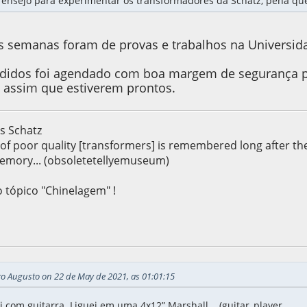
o ensejo para experimentar os transformadores da Schatz, pena q
s semanas foram de provas e trabalhos na Universid
edidos foi agendado com boa margem de segurança p
 assim que estiverem prontos.
s Schatz
s of poor quality [transformers] is remembered long after t
emory... (obsoletetellyemuseum)
o tópico "Chinelagem" !
, as 01:28:48
ro Augusto on 22 de May de 2021, as 01:01:15
i com guitarra. Liguei em uma 4x12” Marshall. (guitar_player