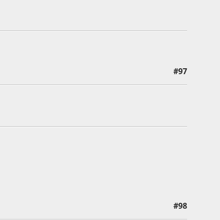
#97
#98