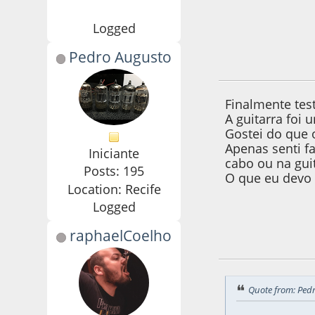
Logged
Pedro Augusto
22 de May de 2021
Finalmente tes
A guitarra foi
Gostei do que 
Apenas senti f
Iniciante
cabo ou na guit
Posts: 195
O que eu devo 
Location: Recife
Logged
raphaelCoelho
22 de May de 2021
Quote from: Ped