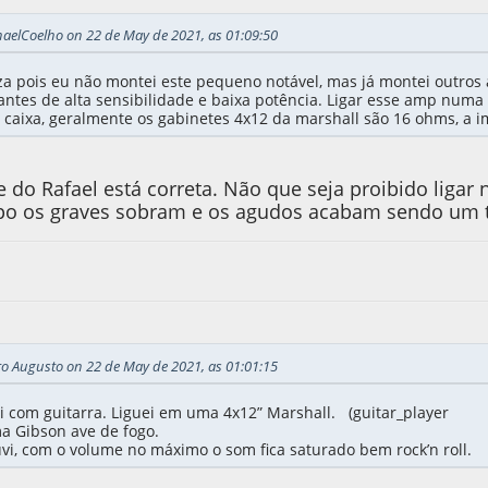
haelCoelho on 22 de May de 2021, as 01:09:50
a pois eu não montei este pequeno notável, mas já montei outros
ntes de alta sensibilidade e baixa potência. Ligar esse amp num
caixa, geralmente os gabinetes 4x12 da marshall são 16 ohms, a i
e do Rafael está correta. Não que seja proibido ligar
ipo os graves sobram e os agudos acabam sendo um 
ro Augusto on 22 de May de 2021, as 01:01:15
i com guitarra. Liguei em uma 4x12” Marshall. (guitar_player
ma Gibson ave de fogo.
vi, com o volume no máximo o som fica saturado bem rock’n roll.