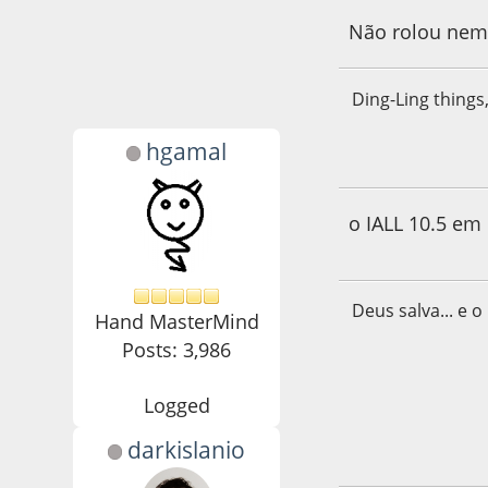
Não rolou nem 
Ding-Ling things
hgamal
22 de May de 2021
o IALL 10.5 em 
Deus salva... e o
Hand MasterMind
Posts: 3,986
Logged
darkislanio
22 de May de 2021