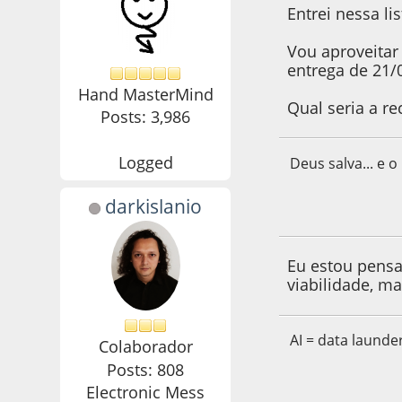
Entrei nessa l
Vou aproveitar
entrega de 21/
Hand MasterMind
Qual seria a r
Posts: 3,986
Logged
Deus salva... e o
darkislanio
22 de May de 2021
Eu estou pens
viabilidade, m
AI = data launde
Colaborador
Posts: 808
Electronic Mess