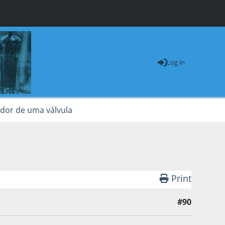
Log in
ador de uma válvula
Print
#90