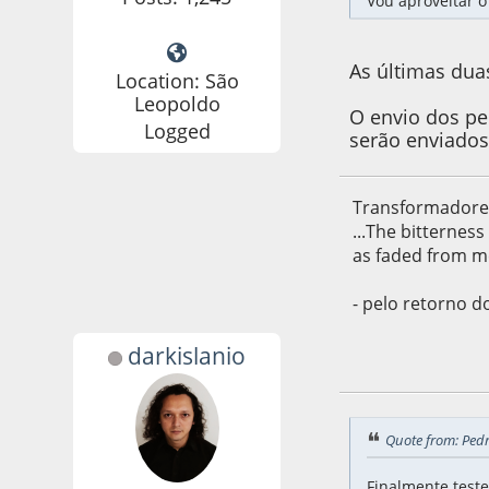
Vou aproveitar 
As últimas dua
Location: São
Leopoldo
O envio dos p
Logged
serão enviados
Transformadore
...The bitternes
as faded from m
- pelo retorno d
darkislanio
22 de May de 2021
Quote from: Ped
Finalmente teste