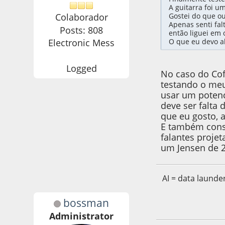
A guitarra foi u
Gostei do que ou
Colaborador
Apenas senti fal
Posts: 808
então liguei em 
O que eu devo al
Electronic Mess
Logged
No caso do Cof
testando o meu
usar um potenc
deve ser falta
que eu gosto, a
E também consi
falantes proj
um Jensen de 
AI = data launde
bossman
22 de May de 2021
Administrator