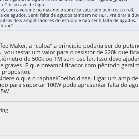
ma Gibson ave de fogo.
vi, com o volume no máximo o som fica saturado bem rock’n roll.
ta de agudos. Senti falta de agudos também no HB1. Pra tirar a dúv
outros dois amplificadores do estúdio e não senti falta de agudos.
terar?
fee Maker, a "culpa" a princípio poderia ser do pote
, vou testar um valor para o resistor de 220k que fi
iômetro de 500k ou 1M sem oscilar. Isso deve ajuda
 de graves. É que preamplificador com pêntodo geralme
 propósito).
dere o que o raphaelCoelho disse. Ligar um amp de 
etado para suportar 100W pode apresentar falta de
25W.
ring
, as 01:30:27