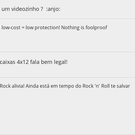
um videozinho ? :anjo:
, low-cost = low protection! Nothing is foolproof
, as 01:55:45
caixas 4x12 fala bem legal!
 Rock alivia! Ainda está em tempo do Rock 'n' Roll te salvar
, as 01:59:41