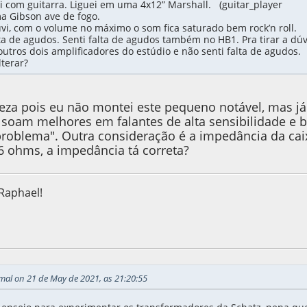
i com guitarra. Liguei em uma 4x12” Marshall. (guitar_player
ma Gibson ave de fogo.
vi, com o volume no máximo o som fica saturado bem rock’n roll.
ta de agudos. Senti falta de agudos também no HB1. Pra tirar a dúv
outros dois amplificadores do estúdio e não senti falta de agudos.
terar?
eza pois eu não montei este pequeno notável, mas já
 soam melhores em falantes de alta sensibilidade e 
roblema". Outra consideração é a impedância da cai
6 ohms, a impedância tá correta?
Raphael!
, as 01:19:51
mal on 21 de May de 2021, as 21:20:55