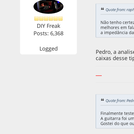
Quote from: rap
Não tenho certez
DIY Freak
melhores em fala
Posts: 6,368
a impedância da 
Logged
Pedro, a analis
caixas desse t
-----
Quote from: Ped
Finalmente teste
A guitarra foi u
Gostei do que ou