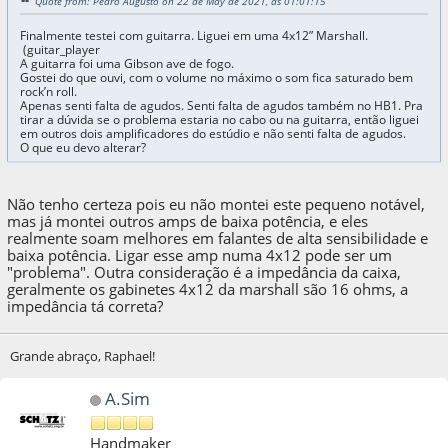
Quote from: Pedro Augusto on 22 de May de 2021, as 01:01:15
Finalmente testei com guitarra. Liguei em uma 4x12” Marshall.
(guitar_player
A guitarra foi uma Gibson ave de fogo.
Gostei do que ouvi, com o volume no máximo o som fica saturado bem
rock’n roll.
Apenas senti falta de agudos. Senti falta de agudos também no HB1. Pra
tirar a dúvida se o problema estaria no cabo ou na guitarra, então liguei
em outros dois amplificadores do estúdio e não senti falta de agudos.
O que eu devo alterar?
Não tenho certeza pois eu não montei este pequeno notável,
mas já montei outros amps de baixa potência, e eles
realmente soam melhores em falantes de alta sensibilidade e
baixa potência. Ligar esse amp numa 4x12 pode ser um
"problema". Outra consideração é a impedância da caixa,
geralmente os gabinetes 4x12 da marshall são 16 ohms, a
impedância tá correta?
Grande abraço, Raphael!
A.Sim
Handmaker