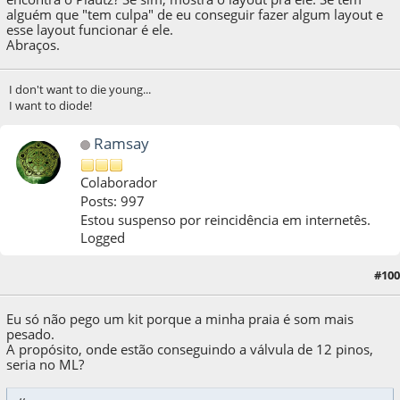
alguém que "tem culpa" de eu conseguir fazer algum layout e
esse layout funcionar é ele.
Abraços.
I don't want to die young...
I want to diode!
Ramsay
Colaborador
Posts: 997
Estou suspenso por reincidência em internetês.
Logged
#100
22 de May de 2021, as 03:48:04
Eu só não pego um kit porque a minha praia é som mais
pesado.
A propósito, onde estão conseguindo a válvula de 12 pinos,
seria no ML?