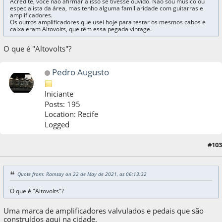
Acredite, você não afirmaria isso se tivesse ouvido. Não sou músico ou
especialista da área, mas tenho alguma familiaridade com guitarras e
amplificadores.
Os outros amplificadores que usei hoje para testar os mesmos cabos e
caixa eram Altovolts, que têm essa pegada vintage.
O que é "Altovolts"?
Pedro Augusto
Iniciante
Posts: 195
Location: Recife
Logged
#103
22 de May de 2021, as 06:19:48
Quote from: Ramsay on 22 de May de 2021, as 06:13:32
O que é "Altovolts"?
Uma marca de amplificadores valvulados e pedais que são
construídos aqui na cidade.