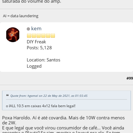
saturada do volume do amp.
AI = data laundering
kem
DIY Freak
Posts: 5,128
Location: Santos
Logged
#99
22 de May de 2021, as 03:25:01
Last Edit
: 22 de May de 2021, as 03:27:16 by kem
Quote from: hgamal on 22 de May de 2021, as 01:55:45
o IALL 10.5 em caixas 4x12 fala bem legal!
Poxa Haroldo. Aí é até covardia. Mais de 10W contra menos
de 2W.
E que legal que você virou consumidor de café... Você ainda
encontra o Plautz? Se sim, mostra o layout pra ele. Se tem