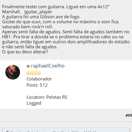
Finalmente testei com guitarra. Liguei em uma 4x12”
Marshall. (guitar_player
A guitarra foi uma Gibson ave de fogo.
Gostei do que ouvi, com o volume no máximo o som fica
saturado bem rock’n roll.
Apenas senti falta de agudos. Senti falta de agudos também no
HB1. Pra tirar a dúvida se o problema estaria no cabo ou na
guitarra, então liguei em outros dois amplificadores do estúdio
e não senti falta de agudos.
O que eu devo alterar?
raphaelCoelho
Colaborador
Posts: 512
Location: Pelotas RS
Logged
#93
22 de May de 2021, as 01:09:50