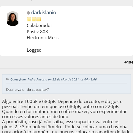
darkislanio
Colaborador
Posts: 808
Electronic Mess
Logged
22 de May de 2021, as 07:10:19
Last Edit
: 22 de May de 2021, as 07:22:08 by
#104
darkislanio
Quote from: Pedro Augusto on 22 de May de 2021, as 04:46:06
Qual o valor do capacitor?
Algo entre 100pF e 680pF. Depende do circuito, e do gosto
pessoal. Tenho um em que uso 680pF, outro com 220pF.
Quando eu for mntar o meu coffee maker, vou experimentar
com esses valores antes de tudo.
A propósito, caso já não saiba, esse capacitor vai entre os
pinos 2 e 3 do potenciômetro. Pode-se colocar uma chavinha
para acioná-lo também, ou, apenas colocar o capacitor do lado