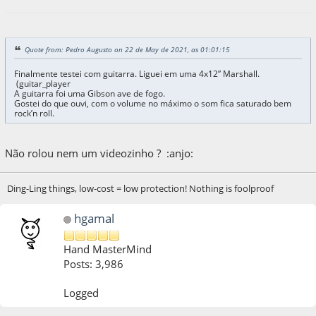
Quote from: Pedro Augusto on 22 de May de 2021, as 01:01:15
Finalmente testei com guitarra. Liguei em uma 4x12” Marshall.
(guitar_player
A guitarra foi uma Gibson ave de fogo.
Gostei do que ouvi, com o volume no máximo o som fica saturado bem
rock’n roll.
Não rolou nem um videozinho ? :anjo:
Ding-Ling things, low-cost = low protection! Nothing is foolproof
hgamal
Hand MasterMind
Posts: 3,986
Logged