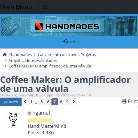
Main Menu
Log in
Handmades
Lançamento de Novos Projetos
Amplificadores valvulados
Coffee Maker: O amplificador de uma válvula
Coffee Maker: O amplificador
de uma válvula
Started by bossman, 03 de April de 2021, as 16:47:39
Print
...
1
5
6
7
8
9
GO DOWN
hgamal
Hand MasterMind
Posts: 3,986