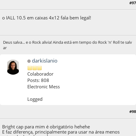
#97
22 de May de 2021, as 01:55:45
o IALL 10.5 em caixas 4x12 fala bem legal!
Deus salva... e o Rock alivia! Ainda está em tempo do Rock 'n' Roll te salv
ar
darkislanio
Colaborador
Posts: 808
Electronic Mess
Logged
#98
22 de May de 2021, as 01:59:41
Bright cap para mim é obrigatório hehehe
E faz diferença, principalmente para usar na área menos