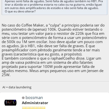
Apenas senti falta de agudos. Senti falta de agudos também no HB1. Pra
tirar a dúvida se o problema estaria no cabo ou na guitarra, então liguei
em outros dois amplificadores do estúdio e não senti falta de agudos.
O que eu devo alterar?
No caso do Coffee Maker, a "culpa" a princípio poderia ser do
potenciômetro de (apenas) 100k. Quando estiver testando o
meu, vou testar um valor para o resistor de 220k que fica em
série com o potenciômetro de forma a usar um potenciômetro
de 500k ou 1M sem oscilar. Isso deve ajudar um pouco com
os agudos. Já o HB1, não deve ser falta de graves. É que
preamplificador com pêntodo geralmente tende a ter mais
graves (característica que eu gosto, a propósito).
E também considere o que o raphaelCoelho disse. Ligar um
amp de vaixa potência em um sistema de alto falantes
projetado para suportar 100W pode apresentar falta de
agudos mesmo. Meus amps pequenos uso em um Jensen de
25W.
AI = data laundering
bossman
Administrator