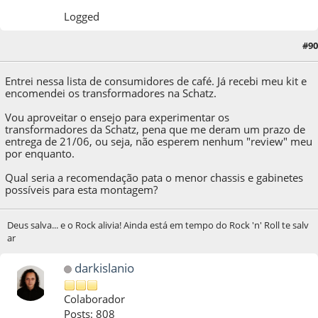
Logged
#90
21 de May de 2021, as 21:20:55
Entrei nessa lista de consumidores de café. Já recebi meu kit e
encomendei os transformadores na Schatz.
Vou aproveitar o ensejo para experimentar os
transformadores da Schatz, pena que me deram um prazo de
entrega de 21/06, ou seja, não esperem nenhum "review" meu
por enquanto.
Qual seria a recomendação pata o menor chassis e gabinetes
possíveis para esta montagem?
Deus salva... e o Rock alivia! Ainda está em tempo do Rock 'n' Roll te salv
ar
darkislanio
Colaborador
Posts: 808