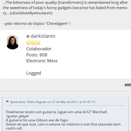
...The bitterness of poor quality [transformers] is remembered long after
the sweetness of today's funny gadgets low price has faded from memo
ry... (obsoletetellyemuseum)
- pelo retorno do tópico "Chinelagem" !
darkislanio
Colaborador
Posts: 808
Electronic Mess
Logged
#95
22 de May de 2021, as 01:28:48
Quote from: Pedro Augusto on 22 de May de 2021, as 01:01:15
Finalmente testei com guitarra. Liguei em uma 4x12” Marshall.
(guitar_player
A guitarra foi uma Gibson ave de fogo.
Gostei do que ouvi, com o volume no máximo o som fica saturado bem
rock’n roll.