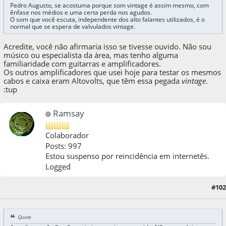
Pedro Augusto, se acostuma porque som vintage é assim mesmo, com
ênfase nos médios e uma certa perda nos agudos.
O som que você escuta, independente dos alto falantes utilizados, é o
normal que se espera de valvulados vintage.
Acredite, você não afirmaria isso se tivesse ouvido. Não sou
músico ou especialista da área, mas tenho alguma
familiaridade com guitarras e amplificadores.
Os outros amplificadores que usei hoje para testar os mesmos
cabos e caixa eram Altovolts, que têm essa pegada
vintage
.
:tup
Ramsay
Colaborador
Posts: 997
Estou suspenso por reincidência em internetês.
Logged
#102
22 de May de 2021, as 06:13:32
Quote