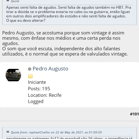
Quote
Apenas senti falta de agudos. Senti falta de agudos também no HB1. Pra
tirar a dúvida se o problema estaria no cabo ou na guitarra, então liguei
em outros dois amplificadores do estúdio e não senti falta de agudos.
O que eu devo alterar?
Pedro Augusto, se acostuma porque som vintage é assim
mesmo, com ênfase nos médios e uma certa perda nos
agudos.
O som que você escuta, independente dos alto falantes
utilizados, é o normal que se espera de valvulados vintage.
Pedro Augusto
Iniciante
Posts: 195
Location: Recife
Logged
#101
22 de May de 2021, as 04:46:06
Quote from: raphaelCoelho on 22 de May de 2021, as 01:09:50
geralmente os gabinetes 4x12 da marshall são 16 ohms, a impedância tá