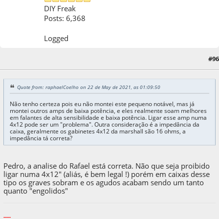
DIY Freak
Posts: 6,368
Logged
#96
22 de May de 2021, as 01:30:27
Quote from: raphaelCoelho on 22 de May de 2021, as 01:09:50
Não tenho certeza pois eu não montei este pequeno notável, mas já
montei outros amps de baixa potência, e eles realmente soam melhores
em falantes de alta sensibilidade e baixa potência. Ligar esse amp numa
4x12 pode ser um "problema". Outra consideração é a impedância da
caixa, geralmente os gabinetes 4x12 da marshall são 16 ohms, a
impedância tá correta?
Pedro, a analise do Rafael está correta. Não que seja proibido
ligar numa 4x12" (aliás, é bem legal !) porém em caixas desse
tipo os graves sobram e os agudos acabam sendo um tanto
quanto "engolidos"
-----