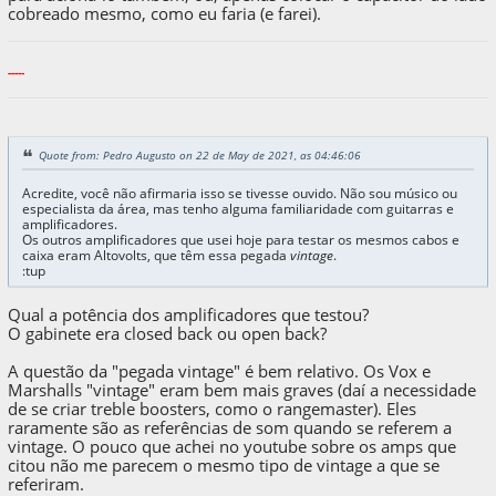
cobreado mesmo, como eu faria (e farei).
-----
Quote from: Pedro Augusto on 22 de May de 2021, as 04:46:06
Acredite, você não afirmaria isso se tivesse ouvido. Não sou músico ou
especialista da área, mas tenho alguma familiaridade com guitarras e
amplificadores.
Os outros amplificadores que usei hoje para testar os mesmos cabos e
caixa eram Altovolts, que têm essa pegada
vintage
.
:tup
Qual a potência dos amplificadores que testou?
O gabinete era closed back ou open back?
A questão da "pegada vintage" é bem relativo. Os Vox e
Marshalls "vintage" eram bem mais graves (daí a necessidade
de se criar treble boosters, como o rangemaster). Eles
raramente são as referências de som quando se referem a
vintage. O pouco que achei no youtube sobre os amps que
citou não me parecem o mesmo tipo de vintage a que se
referiram.