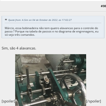
04 de October de 2022, as 18:14:57
Last Edit
: 04 de October de 2022, as 18:28:08
#30
by Matec
Quote from: A.Sim on 04 de October de 2022, as 17:02:27
Márcio, essa bobinadeira não tem quatro alavancas para o controle do
passo ? Porque na tabela de passos e no diagrama de engrenagens, eu
só vejo três comandos.
Sim, são 4 alavancas.
[spoiler]
[/spoiler]