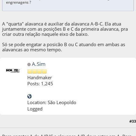
engrenagens ?
A "quarta" alavanca é auxiliar da alavanca A-B-C. Ela atua
juntamente com as posições B e C da primeira alavanca, pra
criar outra relação naquele eixo de baixo.
Só se pode engatar a posicão B ou C atuando em ambas as
alavancas ao mesmo tempo.
A.Sim
Handmaker
Posts: 1,245
Location: São Leopoldo
Logged
#33
04 de October de 2022, as 20:48:46