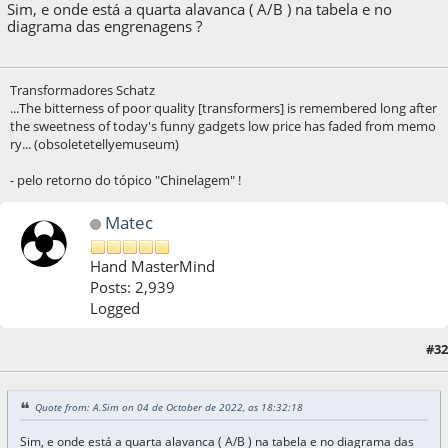
Sim, e onde está a quarta alavanca ( A/B ) na tabela e no
diagrama das engrenagens ?
Transformadores Schatz
...The bitterness of poor quality [transformers] is remembered long after
the sweetness of today's funny gadgets low price has faded from memo
ry... (obsoletetellyemuseum)
- pelo retorno do tópico "Chinelagem" !
Matec
Hand MasterMind
Posts: 2,939
Logged
04 de October de 2022, as 18:48:50
Last Edit
: 04 de October de 2022, as 18:50:47
#32
by Matec
Quote from: A.Sim on 04 de October de 2022, as 18:32:18
Sim, e onde está a quarta alavanca ( A/B ) na tabela e no diagrama das