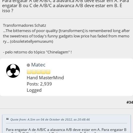
Para engatar A de A/B/C a alavanca A/B deve estar em A. Para
engatar B ou C de A/B/C a alavanca A/B deve estar em B. É
isso ?
Transformadores Schatz
...The bitterness of poor quality [transformers] is remembered long after
the sweetness of today's funny gadgets low price has faded from memo
ry... (obsoletetellyemuseum)
- pelo retorno do tópico "Chinelagem" !
Matec
Hand MasterMind
Posts: 2,939
Logged
#34
04 de October de 2022, as 21:28:54
Quote from: A.Sim on 04 de October de 2022, as 20:48:46
Para engatar A de A/B/C a alavanca A/B deve estar em A. Para engatar B