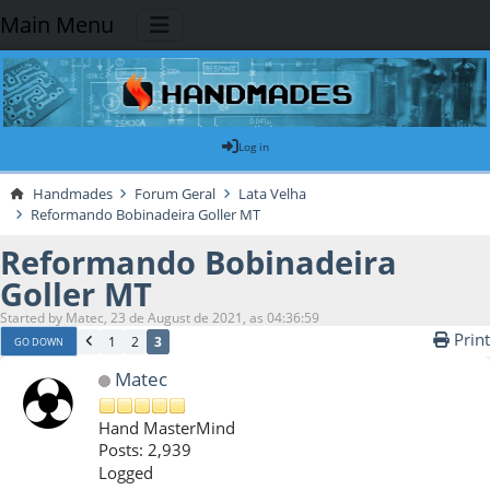
Main Menu
Log in
Handmades
Forum Geral
Lata Velha
Reformando Bobinadeira Goller MT
Reformando Bobinadeira
Goller MT
Started by Matec, 23 de August de 2021, as 04:36:59
Print
1
2
3
GO DOWN
Matec
Hand MasterMind
Posts: 2,939
Logged