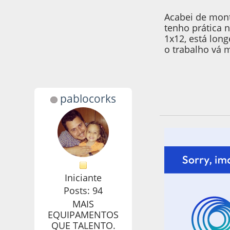
Acabei de mont
tenho prática 
1x12, está lon
o trabalho vá 
pablocorks
31 de March de 20
Iniciante
Posts: 94
MAIS
EQUIPAMENTOS
QUE TALENTO.