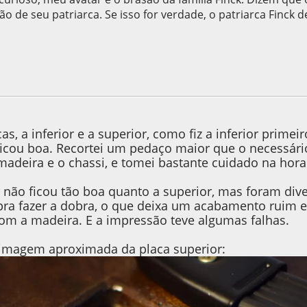
ão de seu patriarca. Se isso for verdade, o patriarca Finck d
015, as 09:43:11
cas, a inferior e a superior, como fiz a inferior prime
ficou boa. Recortei um pedaço maior que o necessário
madeira e o chassi, e tomei bastante cuidado na hora 
r não ficou tão boa quanto a superior, mas foram dive
ra fazer a dobra, o que deixa um acabamento ruim ent
com a madeira. E a impressão teve algumas falhas.
 imagem aproximada da placa superior: