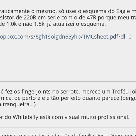
raticamente o mesmo, só usei o esquema do Eagle 
sistor de 220R em serie com o de 47R porque meu tr
de 1.0k e não 1.5k, já atualizei o esquema.
ropbox.com/s/6gh1soigdn65yhb/TMCsheet.pdf?dl=0
015, as 22:43:50
 fez os fingerjoints no serrote, merece um Troféu Joi
 cá, de perto ele é tão perfeito quanto parece (perg
 tranqueira...)
r do Whitebilly está com visual muito profissional.
curioso, meu avatar é o brasão da família Finck. Dizem que