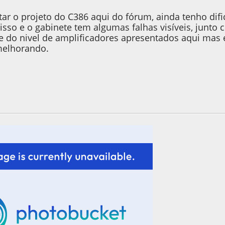
ar o projeto do C386 aqui do fórum, ainda tenho di
nisso e o gabinete tem algumas falhas visíveis, junt
ge do nivel de amplificadores apresentados aqui ma
melhorando.
15, as 12:26:45