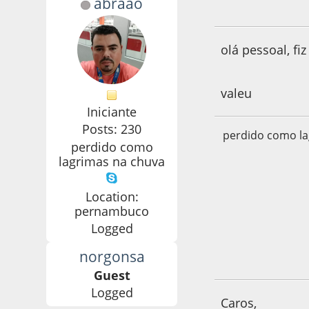
abraao
17 de January de 2
olá pessoal, f
valeu
Iniciante
Posts: 230
perdido como la
perdido como
lagrimas na chuva
Location:
pernambuco
Logged
norgonsa
07 de February de
Guest
Logged
Caros,