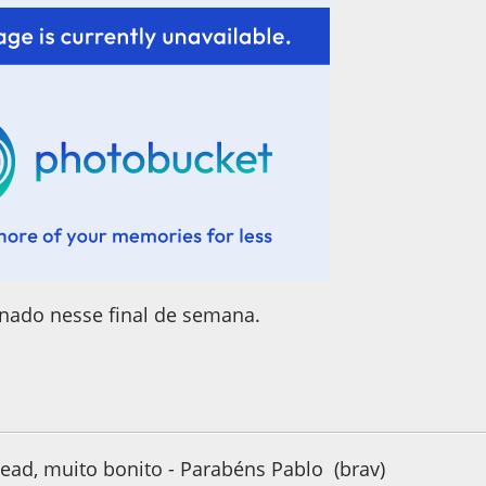
nado nesse final de semana.
15, as 22:07:55
Head, muito bonito - Parabéns Pablo (brav)