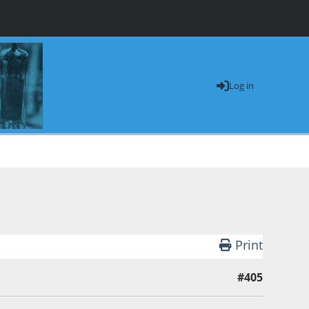
Log in
Print
#405