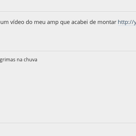
015, as 11:09:56
iz um vídeo do meu amp que acabei de montar
http:/
grimas na chuva
 2015, as 17:26:12