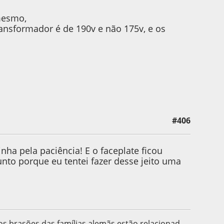
mesmo,
ansformador é de 190v e não 175v, e os
#406
nha pela paciência! E o faceplate ficou
unto porque eu tentei fazer desse jeito uma
 os brasões das famílias alemãs estão relacionad