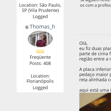
Location: São Paulo,
os com a profiss
SP (Vila Prudente)
Logged
Thomas_h
15 de January de 2
Olá,
eu fiz duas pla
parte de cima 
Freqüente
região entre a 
Posts: 408
A placa inferio
pedaço maior p
Location:
reta alinhada 
Florianópolis
Logged
aqui está uma