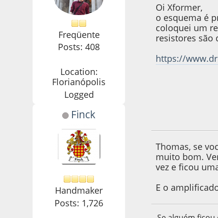
Oi Xformer,
o esquema é p
coloquei um re
Freqüente
resistores são 
Posts: 408
https://www.d
Location:
Florianópolis
Logged
Finck
14 de January de 2
Thomas, se você
muito bom. Vem
vez e ficou uma
E o amplificado
Handmaker
Posts: 1,726
Se alguém ficou 