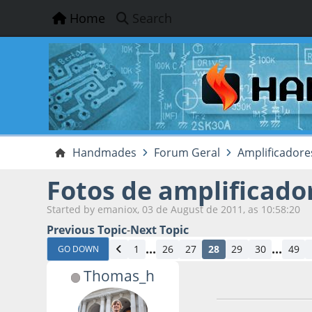
Home
Search
Handmades
Forum Geral
Amplificadore
Fotos de amplificado
Started by emaniox, 03 de August de 2011, as 10:58:20
Previous Topic
-
Next Topic
...
...
1
26
27
28
29
30
49
GO DOWN
Thomas_h
14 de January de 2