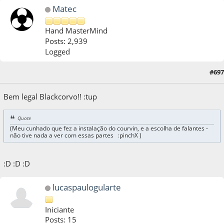
Matec
Hand MasterMind
Posts: 2,939
Logged
#697
20 de May de 2022, as 11:13:18
Bem legal Blackcorvo!! :tup
Quote
(Meu cunhado que fez a instalação do courvin, e a escolha de falantes -
não tive nada a ver com essas partes :pinchX )
:D :D :D
lucaspaulogularte
Iniciante
Posts: 15