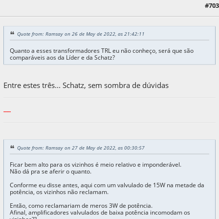
27 de May de 2022, as 08:20:08
Last Edit
: 27 de May de 2022, as 22:51:18 by
#703
bossman
Quote from: Ramsay on 26 de May de 2022, as 21:42:11
Quanto a esses transformadores TRL eu não conheço, será que são
comparáveis aos da Líder e da Schatz?
Entre estes três... Schatz, sem sombra de dúvidas
-----
Quote from: Ramsay on 27 de May de 2022, as 00:30:57
Ficar bem alto para os vizinhos é meio relativo e imponderável.
Não dá pra se aferir o quanto.
Conforme eu disse antes, aqui com um valvulado de 15W na metade da
potência, os vizinhos não reclamam.
Então, como reclamariam de meros 3W de potência.
Afinal, amplificadores valvulados de baixa potência incomodam os