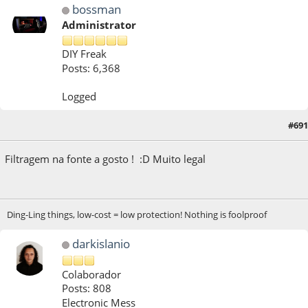
bossman
Administrator
DIY Freak
Posts: 6,368
Logged
#691
19 de April de 2022, as 17:02:15
Filtragem na fonte a gosto ! :D Muito legal
Ding-Ling things, low-cost = low protection! Nothing is foolproof
darkislanio
Colaborador
Posts: 808
Electronic Mess