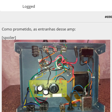
Logged
#690
19 de April de 2022, as 16:10:30
Como prometido, as entranhas desse amp:
[spoiler]