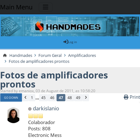
Main Menu
Log in
Handmades
Forum Geral
Amplificadores
Fotos de amplificadores prontos
Fotos de amplificadores
prontos
Started by emaniox, 03 de August de 2011, as 10:58:20
Print
...
1
45
46
47
48
49
GO DOWN
darkislanio
Colaborador
Posts: 808
Electronic Mess