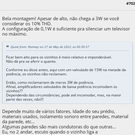
#702
27 de May de 2022, as 05:52:36
Bela montagem! Apesar de alto, não chega a 3W se você
considerar os 10% THD.
A configuração de 0,1W é suficiente pra silenciar um televisor
no máximo.
Quote from: Ramsay on 27 de May de 2022, as 00:30:57
Ficar bem alto para os vizinhos é meio relativo e imponderável.
Não dá pra se aferir o quanto.
Conforme eu disse antes, aqui com um valvulado de 15W na metade da
potência, os vizinhos não reclamam.
Então, como reclamariam de meros 3W de potência.
Afinal, amplificadores valvulados de baixa potência incomodam os
vizinhos??
Dependendo das circunstâncias, pode até incomodar, mas, na maior
parte das vezes, não!!!
Depende muito de vários fatores. Idade do seu prédio,
materiais usados, isolamento sonoro entre paredes, material
da parede, etc...
Algumas paredes são mais condutoras do que outras...
Eu, no 2 andar, escuto quando o vizinho liga a