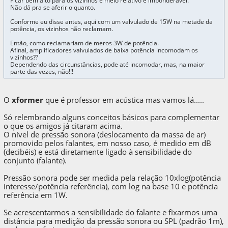
Ficar bem alto para os vizinhos é meio relativo e imponderável.
Não dá pra se aferir o quanto.
Conforme eu disse antes, aqui com um valvulado de 15W na metade da
potência, os vizinhos não reclamam.
Então, como reclamariam de meros 3W de potência.
Afinal, amplificadores valvulados de baixa potência incomodam os
vizinhos??
Dependendo das circunstâncias, pode até incomodar, mas, na maior
parte das vezes, não!!!
O
xformer
que é professor em acústica mas vamos lá.....
Só relembrando alguns conceitos básicos para complementar
o que os amigos já citaram acima.
O nível de pressão sonora (deslocamento da massa de ar)
promovido pelos falantes, em nosso caso, é medido em dB
(decibéis) e está diretamente ligado à sensibilidade do
conjunto (falante).
Pressão sonora pode ser medida pela relação 10xlog(potência
interesse/potência referência), com log na base 10 e potência
referência em 1W.
Se acrescentarmos a sensibilidade do falante e fixarmos uma
distância para medição da pressão sonora ou SPL (padrão 1m),