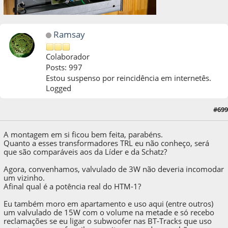
Ramsay
Colaborador
Posts: 997
Estou suspenso por reincidência em internetês.
Logged
26 de May de 2022, as 21:42:11
Last Edit
: 26 de May de 2022, as 21:46:45 by
#699
Ramsay
A montagem em si ficou bem feita, parabéns.
Quanto a esses transformadores TRL eu não conheço, será
que são comparáveis aos da Líder e da Schatz?
Agora, convenhamos, valvulado de 3W não deveria incomodar
um vizinho.
Afinal qual é a potência real do HTM-1?
Eu também moro em apartamento e uso aqui (entre outros)
um valvulado de 15W com o volume na metade e só recebo
reclamações se eu ligar o subwoofer nas BT-Tracks que uso