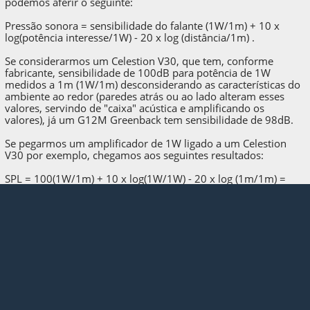
podemos aferir o seguinte:
Pressão sonora = sensibilidade do falante (1W/1m) + 10 x
log(potência interesse/1W) - 20 x log (distância/1m) .
Se considerarmos um Celestion V30, que tem, conforme
fabricante, sensibilidade de 100dB para potência de 1W
medidos a 1m (1W/1m) desconsiderando as características do
ambiente ao redor (paredes atrás ou ao lado alteram esses
valores, servindo de "caixa" acústica e amplificando os
valores), já um G12M Greenback tem sensibilidade de 98dB.
Se pegarmos um amplificador de 1W ligado a um Celestion
V30 por exemplo, chegamos aos seguintes resultados:
SPL = 100(1W/1m) + 10 x log(1W/1W) - 20 x log (1m/1m) =
100 dB
Se ligarmos o valvulado de 15W num G12M Greenback,
teremos:
SPL = 98(1W/1m) + 10 x log(15W/1W) - 20 x log (1m/1m) =
109,8 dB
A diferença entre ambos foi de 9,8 dB, agora se calcularmos
quantas vazes a pressão sonora foi maior, chegamos em
10^(9,8/20) ~= 3 vezes.