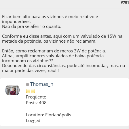
27 de May de 2022, as 00:30:57
Last Edit
: 27 de May de 2022, as 00:42:39 by
#701
Ramsay
Ficar bem alto para os vizinhos é meio relativo e
imponderável.
Não dá pra se aferir o quanto.
Conforme eu disse antes, aqui com um valvulado de 15W na
metade da potência, os vizinhos não reclamam.
Então, como reclamariam de meros 3W de potência.
Afinal, amplificadores valvulados de baixa potência
incomodam os vizinhos??
Dependendo das circunstâncias, pode até incomodar, mas, na
maior parte das vezes, não!!!
Thomas_h
Freqüente
Posts: 408
Location: Florianópolis
Logged