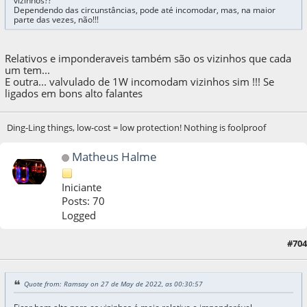
vizinhos??
Dependendo das circunstâncias, pode até incomodar, mas, na maior
parte das vezes, não!!!
Relativos e imponderaveis também são os vizinhos que cada
um tem...
E outra... valvulado de 1W incomodam vizinhos sim !!! Se
ligados em bons alto falantes
Ding-Ling things, low-cost = low protection! Nothing is foolproof
Matheus Halme
Iniciante
Posts: 70
Logged
27 de May de 2022, as 10:12:42
Last Edit
: 27 de May de 2022, as 10:52:47 by
#704
Matheus Halme
Quote from: Ramsay on 27 de May de 2022, as 00:30:57