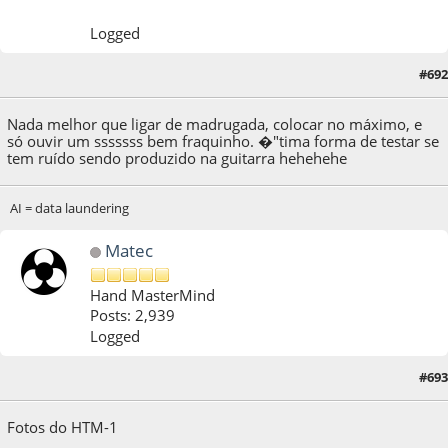
Logged
#692
19 de April de 2022, as 18:17:35
Nada melhor que ligar de madrugada, colocar no máximo, e
só ouvir um sssssss bem fraquinho. �"tima forma de testar se
tem ruído sendo produzido na guitarra hehehehe
AI = data laundering
Matec
Hand MasterMind
Posts: 2,939
Logged
#693
29 de April de 2022, as 19:51:31
Last Edit
: 29 de April de 2022, as 23:00:32 by Matec
Fotos do HTM-1