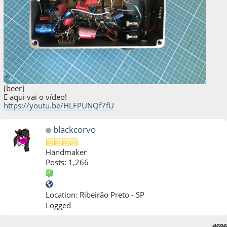
[beer]
E aqui vai o vídeo!
https://youtu.be/HLFPUNQf7fU
blackcorvo
Handmaker
Posts: 1,266
Location: Ribeirão Preto - SP
Logged
20 de May de 2022, as 05:20:13
Last Edit
: 20 de May de 2022, as 05:21:08 by
#696