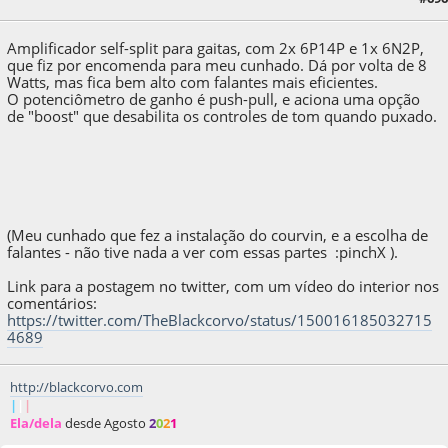
blackcorvo
Amplificador self-split para gaitas, com 2x 6P14P e 1x 6N2P,
que fiz por encomenda para meu cunhado. Dá por volta de 8
Watts, mas fica bem alto com falantes mais eficientes.
O potenciômetro de ganho é push-pull, e aciona uma opção
de "boost" que desabilita os controles de tom quando puxado.
(Meu cunhado que fez a instalação do courvin, e a escolha de
falantes - não tive nada a ver com essas partes :pinchX ).
Link para a postagem no twitter, com um vídeo do interior nos
comentários:
https://twitter.com/TheBlackcorvo/status/150016185032715
4689
http://blackcorvo.com
|
|
|
Ela/dela
desde Agosto
2
0
2
1