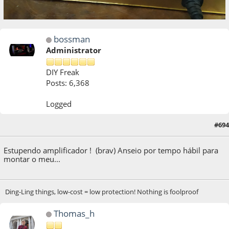
bossman
Administrator
DIY Freak
Posts: 6,368
Logged
29 de April de 2022, as 22:52:33
Last Edit
: 29 de April de 2022, as 22:54:11 by
#694
bossman
Estupendo amplificador ! (brav) Anseio por tempo hábil para
montar o meu...
Ding-Ling things, low-cost = low protection! Nothing is foolproof
Thomas_h