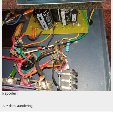
[/spoiler]
AI = data laundering