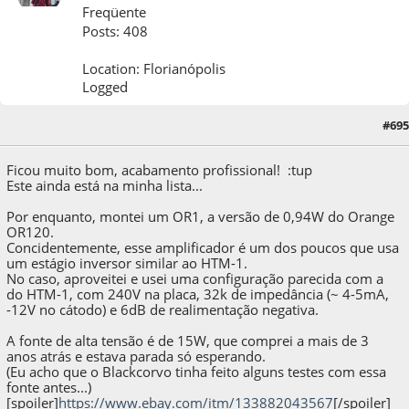
Freqüente
Posts: 408
Location: Florianópolis
Logged
30 de April de 2022, as 11:18:34
Last Edit
: 12 de May de 2022, as 15:12:50 by
#695
Thomas_h
Ficou muito bom, acabamento profissional! :tup
Este ainda está na minha lista...
Por enquanto, montei um OR1, a versão de 0,94W do Orange
OR120.
Concidentemente, esse amplificador é um dos poucos que usa
um estágio inversor similar ao HTM-1.
No caso, aproveitei e usei uma configuração parecida com a
do HTM-1, com 240V na placa, 32k de impedância (~ 4-5mA,
-12V no cátodo) e 6dB de realimentação negativa.
A fonte de alta tensão é de 15W, que comprei a mais de 3
anos atrás e estava parada só esperando.
(Eu acho que o Blackcorvo tinha feito alguns testes com essa
fonte antes...)
[spoiler]
https://www.ebay.com/itm/133882043567
[/spoiler]