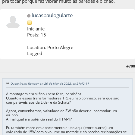
pra tocar porque faz vibrar muito as paredes e o chão.
lucaspaulogularte
Iniciante
Posts: 15
Location: Porto Alegre
Logged
#700
26 de May de 2022, as 22:42:35
Quote from: Ramsay on 26 de May de 2022, as 21:42:11
A montagem em si ficou bem feita, parabéns.
Quanto a esses transformadores TRL eu não conheço, será que são
comparáveis aos da Líder e da Schatz?
Agora, convenhamos, valvulado de 3W não deveria incomodar um
vizinho.
Afinal qual é a potência real do HTM-1?
Eu também moro em apartamento e uso aqui (entre outros) um
valvulado de 15W com o volume na metade e só recebo reclamações se