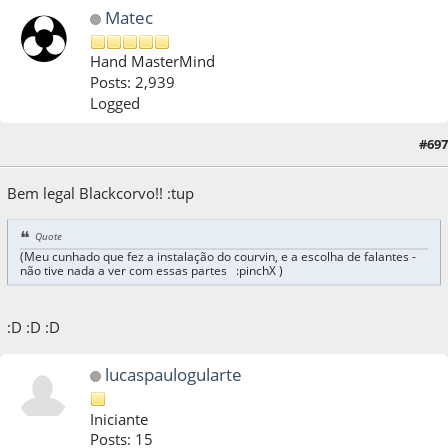
Matec
Hand MasterMind
Posts: 2,939
Logged
#697
20 de May de 2022, as 11:13:18
Bem legal Blackcorvo!! :tup
Quote
(Meu cunhado que fez a instalação do courvin, e a escolha de falantes -
não tive nada a ver com essas partes :pinchX )
:D :D :D
lucaspaulogularte
Iniciante
Posts: 15