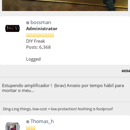
bossman
Administrator
DIY Freak
Posts: 6,368
Logged
29 de April de 2022, as 22:52:33
Last Edit
: 29 de April de 2022, as 22:54:11 by
#694
bossman
Estupendo amplificador ! (brav) Anseio por tempo hábil para
montar o meu...
Ding-Ling things, low-cost = low protection! Nothing is foolproof
Thomas_h