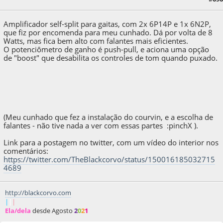
blackcorvo
Amplificador self-split para gaitas, com 2x 6P14P e 1x 6N2P,
que fiz por encomenda para meu cunhado. Dá por volta de 8
Watts, mas fica bem alto com falantes mais eficientes.
O potenciômetro de ganho é push-pull, e aciona uma opção
de "boost" que desabilita os controles de tom quando puxado.
(Meu cunhado que fez a instalação do courvin, e a escolha de
falantes - não tive nada a ver com essas partes :pinchX ).
Link para a postagem no twitter, com um vídeo do interior nos
comentários:
https://twitter.com/TheBlackcorvo/status/150016185032715
4689
http://blackcorvo.com
|
|
|
Ela/dela
desde Agosto
2
0
2
1