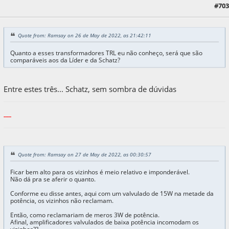
27 de May de 2022, as 08:20:08
Last Edit
: 27 de May de 2022, as 22:51:18 by
#703
bossman
Quote from: Ramsay on 26 de May de 2022, as 21:42:11
Quanto a esses transformadores TRL eu não conheço, será que são
comparáveis aos da Líder e da Schatz?
Entre estes três... Schatz, sem sombra de dúvidas
-----
Quote from: Ramsay on 27 de May de 2022, as 00:30:57
Ficar bem alto para os vizinhos é meio relativo e imponderável.
Não dá pra se aferir o quanto.
Conforme eu disse antes, aqui com um valvulado de 15W na metade da
potência, os vizinhos não reclamam.
Então, como reclamariam de meros 3W de potência.
Afinal, amplificadores valvulados de baixa potência incomodam os