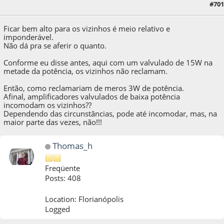
27 de May de 2022, as 00:30:57
Last Edit
: 27 de May de 2022, as 00:42:39 by
#701
Ramsay
Ficar bem alto para os vizinhos é meio relativo e
imponderável.
Não dá pra se aferir o quanto.
Conforme eu disse antes, aqui com um valvulado de 15W na
metade da potência, os vizinhos não reclamam.
Então, como reclamariam de meros 3W de potência.
Afinal, amplificadores valvulados de baixa potência
incomodam os vizinhos??
Dependendo das circunstâncias, pode até incomodar, mas, na
maior parte das vezes, não!!!
Thomas_h
Freqüente
Posts: 408
Location: Florianópolis
Logged