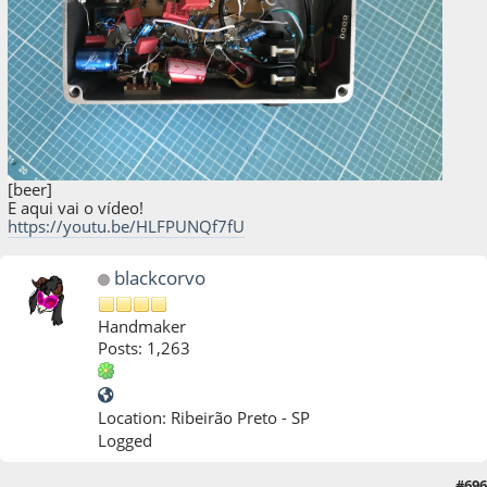
[beer]
E aqui vai o vídeo!
https://youtu.be/HLFPUNQf7fU
blackcorvo
Handmaker
Posts: 1,263
Location: Ribeirão Preto - SP
Logged
20 de May de 2022, as 05:20:13
Last Edit
: 20 de May de 2022, as 05:21:08 by
#696