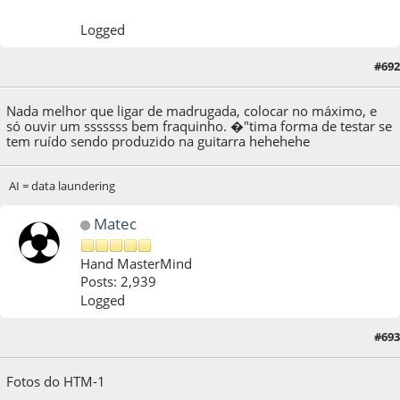
Logged
#692
19 de April de 2022, as 18:17:35
Nada melhor que ligar de madrugada, colocar no máximo, e
só ouvir um sssssss bem fraquinho. �"tima forma de testar se
tem ruído sendo produzido na guitarra hehehehe
AI = data laundering
Matec
Hand MasterMind
Posts: 2,939
Logged
#693
29 de April de 2022, as 19:51:31
Last Edit
: 29 de April de 2022, as 23:00:32 by Matec
Fotos do HTM-1