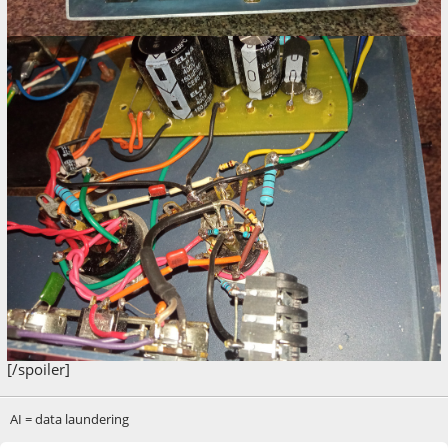
[/spoiler]
AI = data laundering