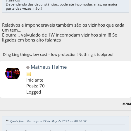
vizinhos??
Dependendo das circunstâncias, pode até incomodar, mas, na maior
parte das vezes, não!!!
Relativos e imponderaveis também são os vizinhos que cada
um tem...
E outra... valvulado de 1W incomodam vizinhos sim !!! Se
ligados em bons alto falantes
Ding-Ling things, low-cost = low protection! Nothing is foolproof
Matheus Halme
Iniciante
Posts: 70
Logged
27 de May de 2022, as 10:12:42
Last Edit
: 27 de May de 2022, as 10:52:47 by
#704
Matheus Halme
Quote from: Ramsay on 27 de May de 2022, as 00:30:57