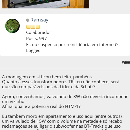
Ramsay
Colaborador
Posts: 997
Estou suspenso por reincidência em internetês.
Logged
26 de May de 2022, as 21:42:11
Last Edit
: 26 de May de 2022, as 21:46:45 by
#699
Ramsay
A montagem em si ficou bem feita, parabéns.
Quanto a esses transformadores TRL eu não conheço, será
que são comparáveis aos da Líder e da Schatz?
Agora, convenhamos, valvulado de 3W não deveria incomodar
um vizinho.
Afinal qual é a potência real do HTM-1?
Eu também moro em apartamento e uso aqui (entre outros)
um valvulado de 15W com o volume na metade e só recebo
reclamações se eu ligar o subwoofer nas BT-Tracks que uso