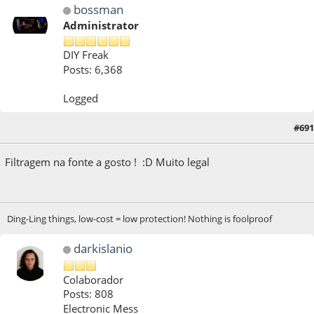
bossman
Administrator
DIY Freak
Posts: 6,368
Logged
#691
19 de April de 2022, as 17:02:15
Filtragem na fonte a gosto ! :D Muito legal
Ding-Ling things, low-cost = low protection! Nothing is foolproof
darkislanio
Colaborador
Posts: 808
Electronic Mess