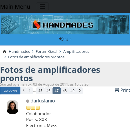
Main Menu
Log in
Handmades
Forum Geral
Amplificadores
Fotos de amplificadores prontos
Fotos de amplificadores
prontos
Started by emaniox, 03 de August de 2011, as 10:58:20
Print
...
1
45
46
47
48
49
GO DOWN
darkislanio
Colaborador
Posts: 808
Electronic Mess