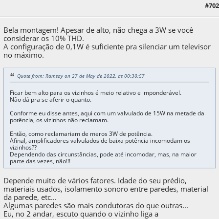
#702
27 de May de 2022, as 05:52:36
Bela montagem! Apesar de alto, não chega a 3W se você
considerar os 10% THD.
A configuração de 0,1W é suficiente pra silenciar um televisor
no máximo.
Quote from: Ramsay on 27 de May de 2022, as 00:30:57
Ficar bem alto para os vizinhos é meio relativo e imponderável.
Não dá pra se aferir o quanto.
Conforme eu disse antes, aqui com um valvulado de 15W na metade da
potência, os vizinhos não reclamam.
Então, como reclamariam de meros 3W de potência.
Afinal, amplificadores valvulados de baixa potência incomodam os
vizinhos??
Dependendo das circunstâncias, pode até incomodar, mas, na maior
parte das vezes, não!!!
Depende muito de vários fatores. Idade do seu prédio,
materiais usados, isolamento sonoro entre paredes, material
da parede, etc...
Algumas paredes são mais condutoras do que outras...
Eu, no 2 andar, escuto quando o vizinho liga a