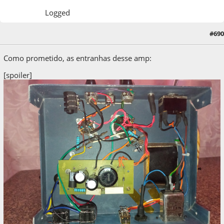
Logged
#690
19 de April de 2022, as 16:10:30
Como prometido, as entranhas desse amp:
[spoiler]