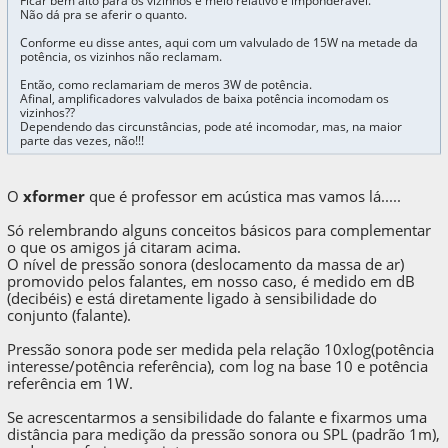
Ficar bem alto para os vizinhos é meio relativo e imponderável.
Não dá pra se aferir o quanto.
Conforme eu disse antes, aqui com um valvulado de 15W na metade da
potência, os vizinhos não reclamam.
Então, como reclamariam de meros 3W de potência.
Afinal, amplificadores valvulados de baixa potência incomodam os
vizinhos??
Dependendo das circunstâncias, pode até incomodar, mas, na maior
parte das vezes, não!!!
O
xformer
que é professor em acústica mas vamos lá.....
Só relembrando alguns conceitos básicos para complementar
o que os amigos já citaram acima.
O nível de pressão sonora (deslocamento da massa de ar)
promovido pelos falantes, em nosso caso, é medido em dB
(decibéis) e está diretamente ligado à sensibilidade do
conjunto (falante).
Pressão sonora pode ser medida pela relação 10xlog(potência
interesse/potência referência), com log na base 10 e potência
referência em 1W.
Se acrescentarmos a sensibilidade do falante e fixarmos uma
distância para medição da pressão sonora ou SPL (padrão 1m),