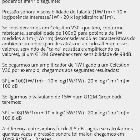
podemos aferir o seguinte:
Pressão sonora = sensibilidade do falante (1W/1m) + 10 x
log(potência interesse/1W) - 20 x log (distância/1m) .
Se considerarmos um Celestion V30, que tem, conforme
fabricante, sensibilidade de 100dB para potência de 1W
medidos a 1m (1W/1m) desconsiderando as características do
ambiente ao redor (paredes atrás ou ao lado alteram esses
valores, servindo de "caixa" acústica e amplificando os
valores), já um G12M Greenback tem sensibilidade de 98dB.
Se pegarmos um amplificador de 1W ligado a um Celestion
V30 por exemplo, chegamos aos seguintes resultados:
SPL = 100(1W/1m) + 10 x log(1W/1W) - 20 x log (1m/1m) =
100 dB
Se ligarmos o valvulado de 15W num G12M Greenback,
teremos:
SPL = 98(1W/1m) + 10 x log(15W/1W) - 20 x log (1m/1m) =
109,8 dB
A diferença entre ambos foi de 9,8 dB, agora se calcularmos
quantas vazes a pressão sonora foi maior, chegamos em
10^(9,8/20) ~= 3 vezes.