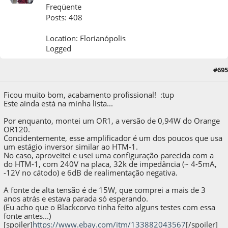
Freqüente
Posts: 408
Location: Florianópolis
Logged
30 de April de 2022, as 11:18:34
Last Edit
: 12 de May de 2022, as 15:12:50 by
#695
Thomas_h
Ficou muito bom, acabamento profissional! :tup
Este ainda está na minha lista...
Por enquanto, montei um OR1, a versão de 0,94W do Orange
OR120.
Concidentemente, esse amplificador é um dos poucos que usa
um estágio inversor similar ao HTM-1.
No caso, aproveitei e usei uma configuração parecida com a
do HTM-1, com 240V na placa, 32k de impedância (~ 4-5mA,
-12V no cátodo) e 6dB de realimentação negativa.
A fonte de alta tensão é de 15W, que comprei a mais de 3
anos atrás e estava parada só esperando.
(Eu acho que o Blackcorvo tinha feito alguns testes com essa
fonte antes...)
[spoiler]
https://www.ebay.com/itm/133882043567
[/spoiler]