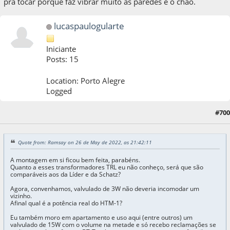
pra tocar porque faz vibrar muito as paredes e o chão.
lucaspaulogularte
Iniciante
Posts: 15
Location: Porto Alegre
Logged
#700
26 de May de 2022, as 22:42:35
Quote from: Ramsay on 26 de May de 2022, as 21:42:11
A montagem em si ficou bem feita, parabéns.
Quanto a esses transformadores TRL eu não conheço, será que são
comparáveis aos da Líder e da Schatz?
Agora, convenhamos, valvulado de 3W não deveria incomodar um
vizinho.
Afinal qual é a potência real do HTM-1?
Eu também moro em apartamento e uso aqui (entre outros) um
valvulado de 15W com o volume na metade e só recebo reclamações se