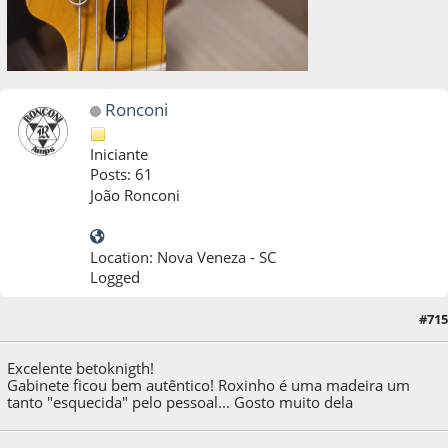
Ronconi
Iniciante
Posts: 61
João Ronconi
Location: Nova Veneza - SC
Logged
#715
17 de September de 2022, as 19:56:34
Excelente betoknigth!
Gabinete ficou bem autêntico! Roxinho é uma madeira um
tanto "esquecida" pelo pessoal... Gosto muito dela