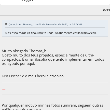
04 de September de 2022, as 20:06:04
Last Edit
: 05 de September de 2022, as
#711
19:26:03 by Ronconi
Quote from: Thomas_h on 03 de September de 2022, as 08:06:06
Mas essa madeira ficou muito linda! Acabamento estilo trainwreck.
Muito obrigado Thomas_h!
Gosto muito dos teus projetos, especialmente os ultra-
compactos. É uma filosofia que tento implementar em todos
os layouts por aqui.
Ken Fischer é o meu herói eletrônico...
-----
Por qualquer motivo minhas fotos sumiram, seguem outras
então, de outro projeto: