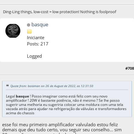
Ding-Ling things, low-cost = low protection! Nothing is foolproof
basque
Iniciante
Posts: 217
Logged
26 de August de 2022, as 13:04:30
Last Edit
: 26 de August de 2022, as 13:06:13 by
#708
basque
Quote from: bossman on 26 de August de 2022, as 12:31:50
Legal
basque
! Posso imaginar como está feliz com seu novo
amplificador ! 20W é bastante potência, não é mesmo ? Se lhe posso
sugerir uma melhoria eu sugeriria colocar uma moldura com uma tela
vazada atrás para ajudar na refrigeração da válvulas e transformadores
acima do chassis
esse foi meu primeiro amplificador valvulado estou feliz
demais que deu tudo certo, vou seguir seu conselho... sim