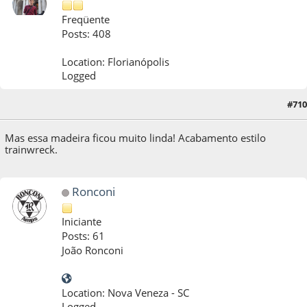
Freqüente
Posts: 408
Location: Florianópolis
Logged
#710
03 de September de 2022, as 08:06:06
Mas essa madeira ficou muito linda! Acabamento estilo
trainwreck.
Ronconi
Iniciante
Posts: 61
João Ronconi
Location: Nova Veneza - SC
Logged