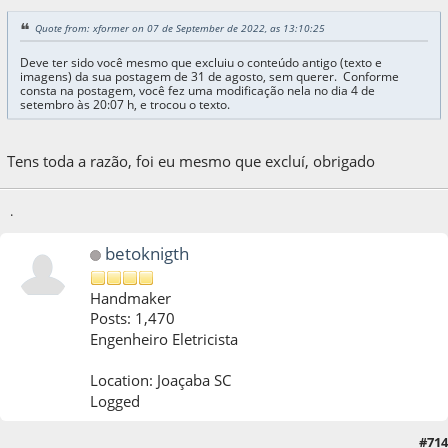
Quote from: xformer on 07 de September de 2022, as 13:10:25
Deve ter sido você mesmo que excluiu o conteúdo antigo (texto e
imagens) da sua postagem de 31 de agosto, sem querer. Conforme
consta na postagem, você fez uma modificação nela no dia 4 de
setembro às 20:07 h, e trocou o texto.
Tens toda a razão, foi eu mesmo que excluí, obrigado
.
betoknigth
Handmaker
Posts: 1,470
Engenheiro Eletricista
Location: Joaçaba SC
Logged
13 de September de 2022, as 21:56:50
Last Edit
: 13 de September de 2022, as
#714