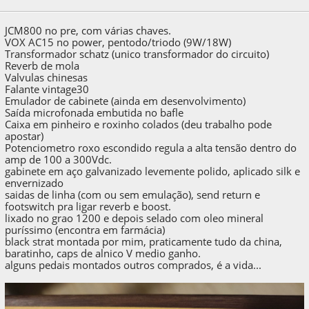
21:58:10 by betoknigth
JCM800 no pre, com várias chaves.
VOX AC15 no power, pentodo/triodo (9W/18W)
Transformador schatz (unico transformador do circuito)
Reverb de mola
Valvulas chinesas
Falante vintage30
Emulador de cabinete (ainda em desenvolvimento)
Saída microfonada embutida no bafle
Caixa em pinheiro e roxinho colados (deu trabalho pode
apostar)
Potenciometro roxo escondido regula a alta tensão dentro do
amp de 100 a 300Vdc.
gabinete em aço galvanizado levemente polido, aplicado silk e
envernizado
saidas de linha (com ou sem emulação), send return e
footswitch pra ligar reverb e boost.
lixado no grao 1200 e depois selado com oleo mineral
puríssimo (encontra em farmácia)
black strat montada por mim, praticamente tudo da china,
baratinho, caps de alnico V medio ganho.
alguns pedais montados outros comprados, é a vida...