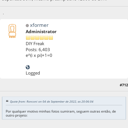
.
xformer
Administrator
DIY Freak
Posts: 6,403
e^(i x pi)+1=0
Logged
07 de September de 2022, as 13:10:25
Last Edit
: 07 de September de 2022, as
#712
13:11:38 by xformer
Quote from: Ronconi on 04 de September de 2022, as 20:06:04
Por qualquer motivo minhas fotos sumiram, seguem outras então, de
outro projeto: