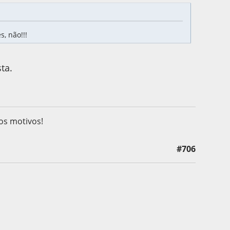
, não!!!
ta.
!
os motivos!
#706