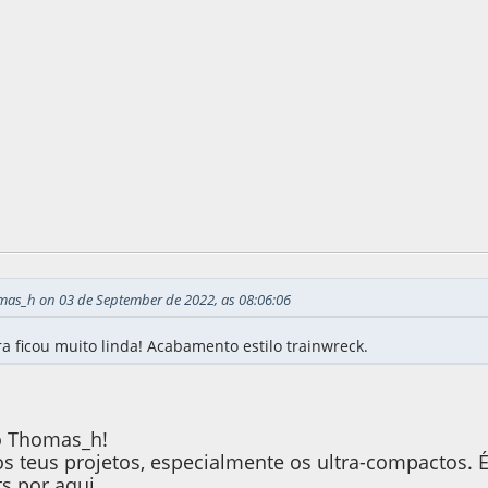
e 2022, as 20:06:04
Last Edit
: 05 de September de 2022, as 19:2
mas_h on 03 de September de 2022, as 08:06:06
 ficou muito linda! Acabamento estilo trainwreck.
o Thomas_h!
s teus projetos, especialmente os ultra-compactos. 
s por aqui.