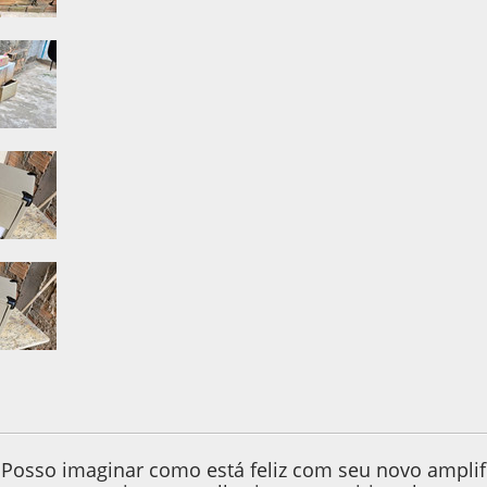
022, as 12:31:50
 Posso imaginar como está feliz com seu novo amplif