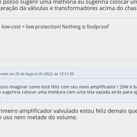
 posso sugerir uma melhoria eu sugeriria colocar u
igeração da válvulas e transformadores acima do chas
, low-cost = low protection! Nothing is foolproof
022, as 13:04:30
Last Edit
: 26 de August de 2022, as 13:06:13 by 
sman on 26 de August de 2022, as 12:31:50
osso imaginar como está feliz com seu novo amplificador ! 20W é b
 sugeriria colocar uma moldura com uma tela vazada atrás para aj
s
imeiro amplificador valvulado estou feliz demais que
o uso nem metade do volume.
022, as 08:59:25
Last Edit
: 04 de September de 2022, as 20:07:40 