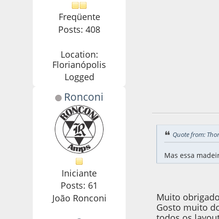
Freqüente
Posts: 408
Location:
Florianópolis
Logged
Ronconi
04 de September d
Quote from: Tho
Mas essa madeira
Iniciante
Posts: 61
Muito obrigad
João Ronconi
Gosto muito do
todos os layout