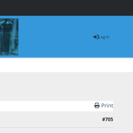
Log in
Print
#705