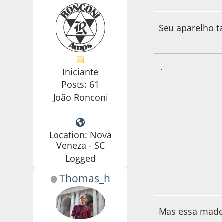
Seu aparelho t
.
Iniciante
Posts: 61
João Ronconi
Location: Nova
Veneza - SC
Logged
Thomas_h
03 de September d
Mas essa madei