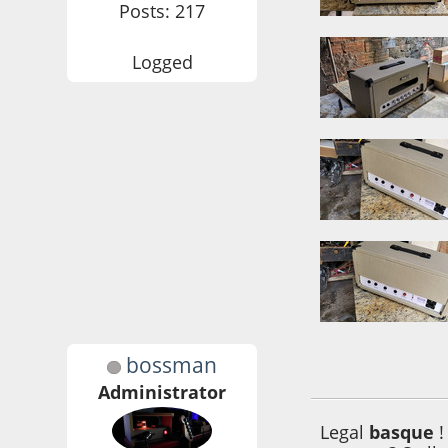
Posts: 217
Logged
bossman
26 de August de 2
Administrator
Legal
basque
!