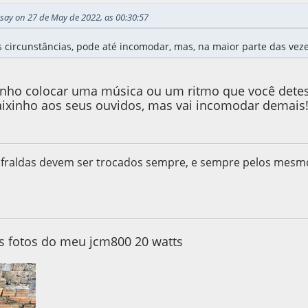
say on 27 de May de 2022, as 00:30:57
ircunstâncias, pode até incomodar, mas, na maior parte das vezes
zinho colocar uma música ou um ritmo que você detes
ixinho aos seus ouvidos, mas vai incomodar demais
as fraldas devem ser trocados sempre, e sempre pelos mesm
022, as 15:21:46
s fotos do meu jcm800 20 watts