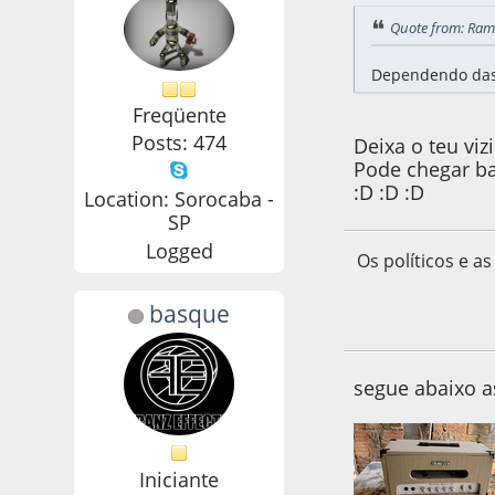
Quote from: Ram
Dependendo das c
Freqüente
Posts: 474
Deixa o teu vi
Pode chegar ba
:D :D :D
Location: Sorocaba -
SP
Logged
Os políticos e 
basque
25 de August de 2
segue abaixo a
Iniciante