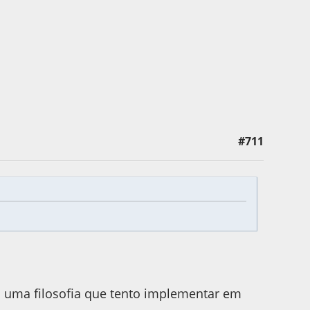
#711
6:03 by Ronconi
É uma filosofia que tento implementar em