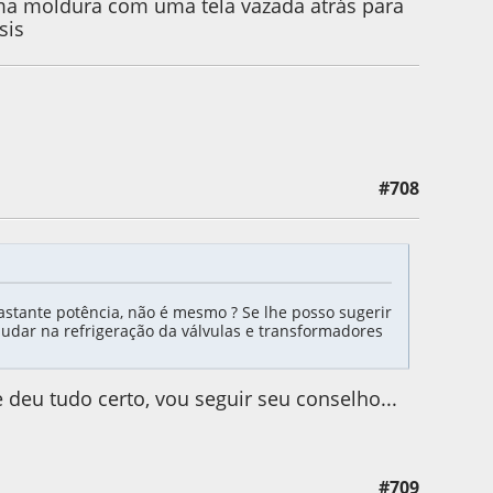
ma moldura com uma tela vazada atrás para
sis
#708
basque
astante potência, não é mesmo ? Se lhe posso sugerir
udar na refrigeração da válvulas e transformadores
 deu tudo certo, vou seguir seu conselho...
#709
by Ronconi