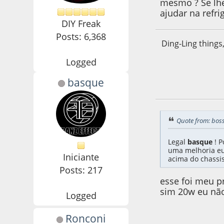
mesmo ? Se lhe
ajudar na refr
DIY Freak
Posts: 6,368
Ding-Ling things
Logged
basque
26 de August de 2
Quote from: bos
Legal
basque
! P
uma melhoria eu
Iniciante
acima do chassi
Posts: 217
esse foi meu pr
sim 20w eu nã
Logged
Ronconi
31 de August de 2