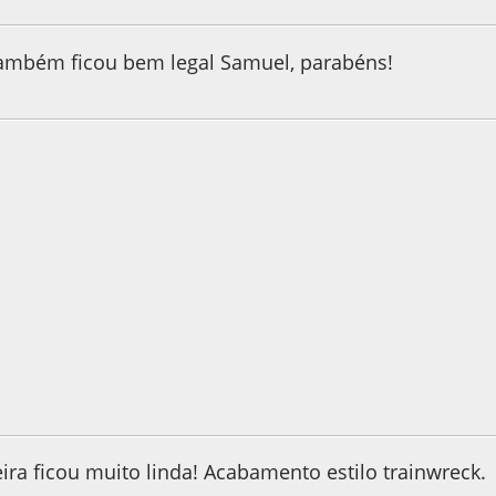
ambém ficou bem legal Samuel, parabéns!
e 2022, as 08:06:06
ra ficou muito linda! Acabamento estilo trainwreck.