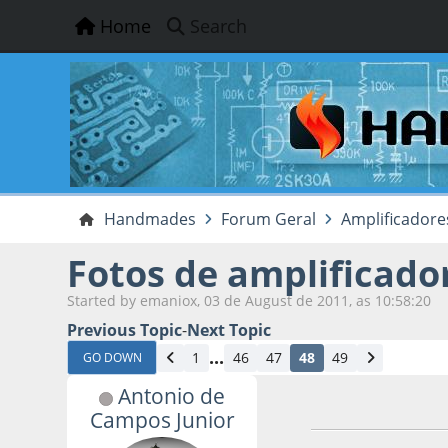
Home
Search
Handmades
Forum Geral
Amplificadore
Fotos de amplificado
Started by emaniox, 03 de August de 2011, as 10:58:20
Previous Topic
-
Next Topic
...
1
46
47
48
49
GO DOWN
Antonio de
12 de June de 2022
Campos Junior